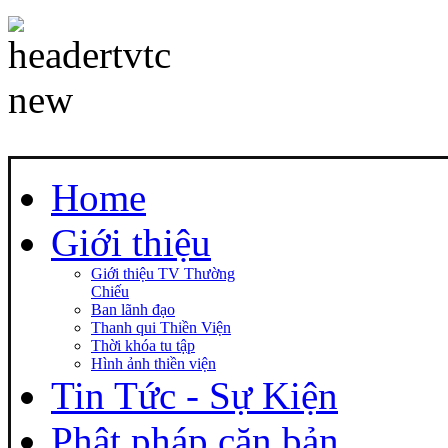
Home
Giới thiệu
Giới thiệu TV Thường
Chiếu
Ban lãnh đạo
Thanh qui Thiền Viện
Thời khóa tu tập
Hình ảnh thiền viện
Tin Tức - Sự Kiện
Phật pháp căn bản