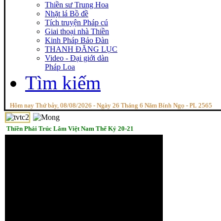
Thiền sư Trung Hoa
Nhặt lá Bồ đề
Tích truyện Pháp cú
Giai thoại nhà Thiền
Kinh Pháp Bảo Đàn
THANH ĐĂNG LỤC
Video - Đại giới dàn
Pháp Loa
Tìm kiếm
Hôm nay Thứ bảy, 08/08/2026 - Ngày 26 Tháng 6 Năm Bính Ngọ - PL 2565
Thiền Phái Trúc Lâm Việt Nam Thế Kỷ 20-21