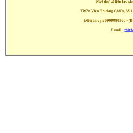
Mọi thư từ liên lạc x
Thiền Viện Thường Chiếu, Số 1
Điện Thoại: 0909080306 - (Buổ
Email:
thic