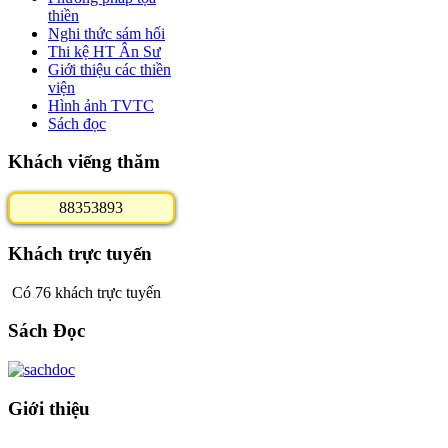
thiền
Nghi thức sám hối
Thi kệ HT Ân Sư
Giới thiệu các thiền
viện
Hình ảnh TVTC
Sách đọc
Khách viếng thăm
8
8
3
5
3
8
9
3
Khách trực tuyến
Có 76 khách trực tuyến
Sách Đọc
Giới thiệu