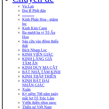
Vu Lan
Đại lễ Phật đản
----------
Kinh Pháp Hoa - giảng
lục
Kinh Kim Cang
Ba mươi ba vị Tổ Ấn
Hoa
Sáu cửa vào động thiếu
thất
Bích Nham Lục
KINH VIÊN GIÁC
KINH LĂNG GIÀ
TÂM ẤN
KINH DUY MA CẬT
BÁT NHÃ TÂM KINH
KINH THẬP THIỆN
KINH BÁT ĐẠI
NHÂN GIÁC
Xuân
Kỷ niệm 708 năm ngày
mất Sơ Tổ Trúc Lâm
Vườn thiền rừng ngọc
Thiền sư Việt Nam