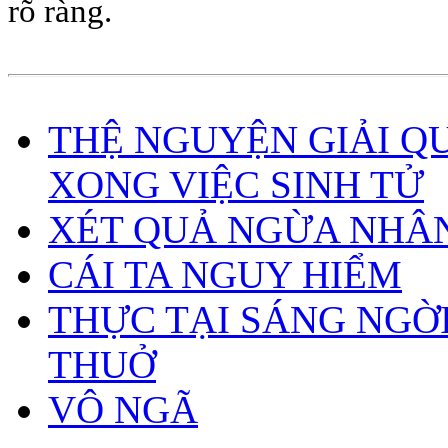
rõ ràng.
THỆ NGUYỆN GIẢI Q
XONG VIỆC SINH TỬ
XÉT QUẢ NGỪA NHÂ
CÁI TA NGUY HIỂM
THỰC TẠI SÁNG NGỜ
THUỞ
VÔ NGÃ