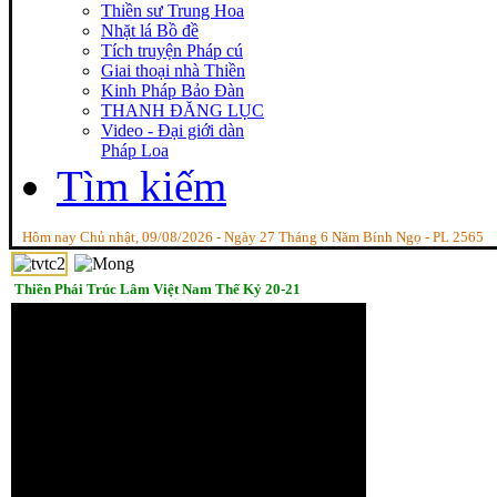
Thiền sư Trung Hoa
Nhặt lá Bồ đề
Tích truyện Pháp cú
Giai thoại nhà Thiền
Kinh Pháp Bảo Đàn
THANH ĐĂNG LỤC
Video - Đại giới dàn
Pháp Loa
Tìm kiếm
Hôm nay Chủ nhật, 09/08/2026 - Ngày 27 Tháng 6 Năm Bính Ngọ - PL 2565
Thiền Phái Trúc Lâm Việt Nam Thế Kỷ 20-21