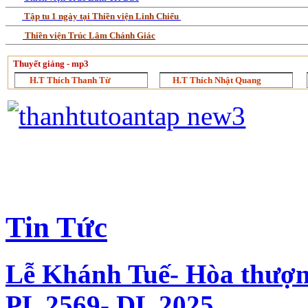
Tập tu 1 ngày tại Thiền viện Linh Chiếu
Thiền viện Trúc Lâm Chánh Giác
Thuyết giảng - mp3
H.T Thích Thanh Từ
H.T Thích Nhật Quang
Tin Tức
Lễ Khánh Tuế- Hòa thượ
PL 2569- DL 2025