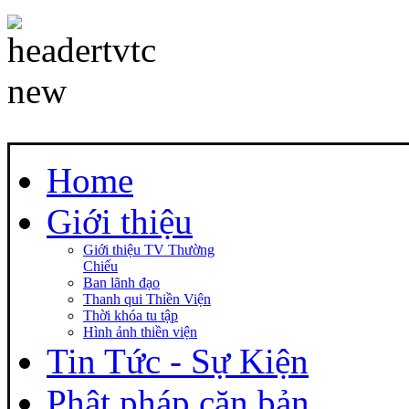
Home
Giới thiệu
Giới thiệu TV Thường
Chiếu
Ban lãnh đạo
Thanh qui Thiền Viện
Thời khóa tu tập
Hình ảnh thiền viện
Tin Tức - Sự Kiện
Phật pháp căn bản