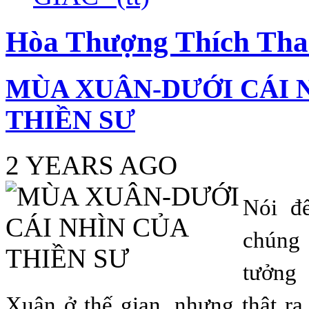
Hòa Thượng Thích Th
MÙA XUÂN-DƯỚI CÁI 
THIỀN SƯ
2 YEARS AGO
Nói đ
chún
tưởng
Xuân ở thế gian, nhưng thật ra