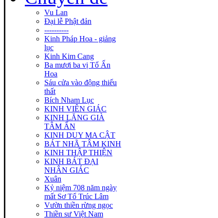
Vu Lan
Đại lễ Phật đản
----------
Kinh Pháp Hoa - giảng
lục
Kinh Kim Cang
Ba mươi ba vị Tổ Ấn
Hoa
Sáu cửa vào động thiếu
thất
Bích Nham Lục
KINH VIÊN GIÁC
KINH LĂNG GIÀ
TÂM ẤN
KINH DUY MA CẬT
BÁT NHÃ TÂM KINH
KINH THẬP THIỆN
KINH BÁT ĐẠI
NHÂN GIÁC
Xuân
Kỷ niệm 708 năm ngày
mất Sơ Tổ Trúc Lâm
Vườn thiền rừng ngọc
Thiền sư Việt Nam