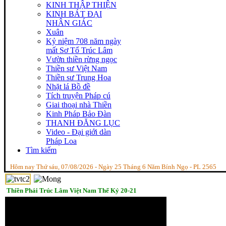
KINH THẬP THIỆN
KINH BÁT ĐẠI
NHÂN GIÁC
Xuân
Kỷ niệm 708 năm ngày
mất Sơ Tổ Trúc Lâm
Vườn thiền rừng ngọc
Thiền sư Việt Nam
Thiền sư Trung Hoa
Nhặt lá Bồ đề
Tích truyện Pháp cú
Giai thoại nhà Thiền
Kinh Pháp Bảo Đàn
THANH ĐĂNG LỤC
Video - Đại giới dàn
Pháp Loa
Tìm kiếm
Hôm nay Thứ sáu, 07/08/2026 - Ngày 25 Tháng 6 Năm Bính Ngọ - PL 2565
Thiền Phái Trúc Lâm Việt Nam Thế Kỷ 20-21