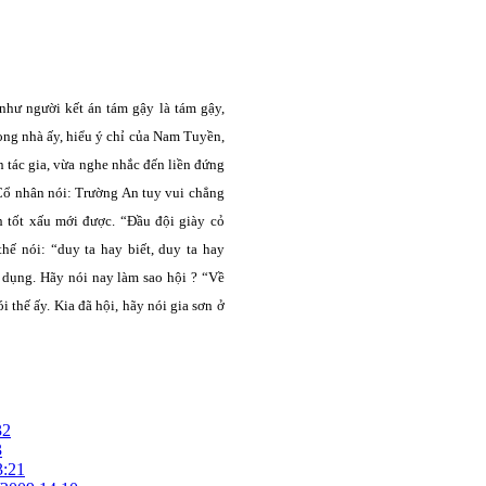
như người kết án tám gậy là tám gậy,
rong nhà ấy, hiểu ý chỉ của Nam Tuyền,
n tác gia, vừa nghe nhắc đến liền đứng
 Cổ nhân nói: Trường An tuy vui chẳng
nh tốt xấu mới được. “Đầu đội giày cỏ
hế nói: “duy ta hay biết, duy ta hay
dụng. Hãy nói nay làm sao hội ? “Về
i thế ấy. Kia đã hội, hãy nói gia sơn ở
32
3
3:21