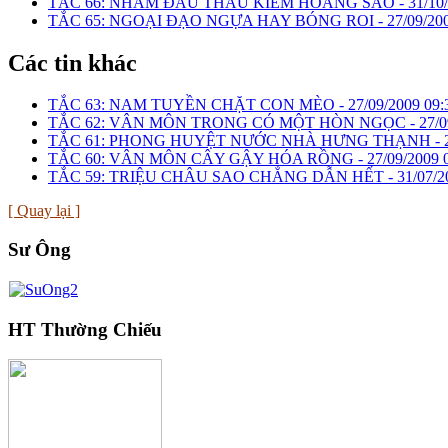
TẮC 66: NHAM ĐẦU THÂU KIẾM HOÀNG SÀO -
31/10
TẮC 65: NGOẠI ĐẠO NGỰA HAY BÓNG ROI -
27/09/20
Các tin khác
TẮC 63: NAM TUYỀN CHẶT CON MÈO -
27/09/2009 09:
TẮC 62: VÂN MÔN TRONG CÓ MỘT HÒN NGỌC -
27/0
TẮC 61: PHONG HUYỆT NƯỚC NHÀ HƯNG THẠNH -
TẮC 60: VÂN MÔN CÂY GẬY HÓA RỒNG -
27/09/2009 
TẮC 59: TRIỆU CHÂU SAO CHẲNG DẪN HẾT -
31/07/2
[ Quay lại ]
Sư Ông
HT Thường Chiếu