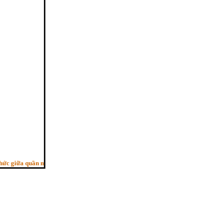
giữa quần mê, Người trí như ngựa phi, Bỏ sau con ngựa hèn”. - (Pháp cú kệ 29,