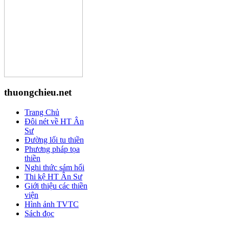
thuongchieu.net
Trang Chủ
Đôi nét về HT Ân
Sư
Đường lối tu thiền
Phương pháp tọa
thiền
Nghi thức sám hối
Thi kệ HT Ân Sư
Giới thiệu các thiền
viện
Hình ảnh TVTC
Sách đọc