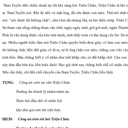
Nam Tuyền đến chiều thuật lại lời khi sáng hỏi Triệu Châu, Triệu Châu là lão tác
ra. Nam Tuyền nói: Khi ấy nếu có mặt ông, đã cứu được con mèo. Thử nói thật 
nói: “nói được thì không chặt”, như chọi đá nháng lửa, tợ làn điện chớp. Triệu Ch
Sư tham câu sống chẳng tham câu chết, ngày ngày mới, giờ giờ mới, ngàn Thánh
Phải là vận dụng được của báu nhà mình, mới thấy toàn cơ đại dụng của Sư. Sư nó
tại. Nhiều người hiểu lầm nói Triệu Châu quyền biến đem giày cỏ làm con mèo.
thì không chặt, liền đội giày cỏ đi ra, tự là ông chặt con mèo, chẳng can việc c
tinh hồn. Đâu chẳng biết ý cổ nhân như trời khắp che, tợ đất khắp chở. Cha co
này đưa đầu bên kia liền hiểu đuôi. Học giả thời nay chẳng biết chỗ cổ nhân ch
Nếu cần thấy, chỉ đến chỗ chuyển của Nam Tuyền, Triệu Châu liền thấy.
TỤNG:
Công án viên lai vấn Triệu Châu
Trường An thành lý nhậm nhàn du
Thảo hài đầu đới vô nhân hội
Qui đáo gia sơn tức tiện hưu.
DỊCH:
Công án tròn rồi hỏi Triệu Châu