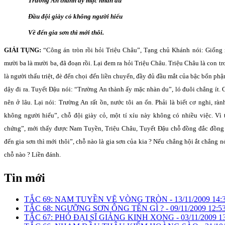
Trường An thành ấy mặc nhàn du
Đầu đội giày cỏ không người hiểu
Về đến gia sơn thì mới thôi.
GIẢI TỤNG:
“Công án tròn rồi hỏi Triệu Châu”, Tạng chủ Khánh nói: Giống 
mười ba là mười ba, đã đoạn rồi. Lại đem ra hỏi Triệu Châu. Triệu Châu là con t
là người thấu triệt, đè đến chọi đến liền chuyển, đầy đủ đầu mắt của bậc bổn phậ
dậy đi ra. Tuyết Đậu nói: “Trường An thành ấy mặc nhàn du”, ló đuôi chẳng ít.
nên ở lâu. Lại nói: Trường An rất ồn, nước tôi an ổn. Phải là biết cơ nghi, rà
không người hiểu”, chỗ đội giày cỏ, một tí xíu này không có nhiều việc. Vì t
chứng”, mới thấy được Nam Tuyền, Triệu Châu, Tuyết Đậu chỗ đồng đắc đồng 
đến gia sơn thì mới thôi”, chỗ nào là gia sơn của kia ? Nếu chẳng hội ắt chẳng nó
chỗ nào ? Liền đánh.
Tin mới
TẮC 69: NAM TUYỀN VẼ VÒNG TRÒN -
13/11/2009 14:
TẮC 68: NGƯỠNG SƠN ÔNG TÊN GÌ ? -
09/11/2009 12:5
TẮC 67: PHÓ ĐẠI SĨ GIẢNG KINH XONG -
03/11/2009 1