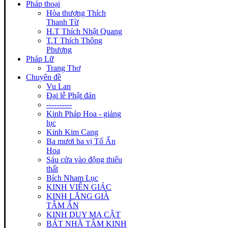
Pháp thoại
Hòa thượng Thích
Thanh Từ
H.T Thích Nhật Quang
T.T Thích Thông
Phương
Pháp Lữ
Trang Thơ
Chuyên đề
Vu Lan
Đại lễ Phật đản
----------
Kinh Pháp Hoa - giảng
lục
Kinh Kim Cang
Ba mươi ba vị Tổ Ấn
Hoa
Sáu cửa vào động thiếu
thất
Bích Nham Lục
KINH VIÊN GIÁC
KINH LĂNG GIÀ
TÂM ẤN
KINH DUY MA CẬT
BÁT NHÃ TÂM KINH