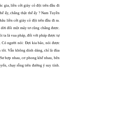
 gia, liền cởi giày cỏ đội trên đầu đi
thế ấy, chẳng thật thế ấy ? Nam Tuyền
âu liền cởi giày cỏ đội trên đầu đi ra.
 dời đổi một mảy tơ cũng chẳng được.
i ta là vua pháp, đối với pháp được tự
 Có người nói: Đợi kia bảo, nói được
ủa tôi. Vẫn không dính dáng, chỉ là đùa
n Sư hợp nhau, cơ phong khế nhau, bên
uyển, chạy rỗng trên đường ý suy tính.