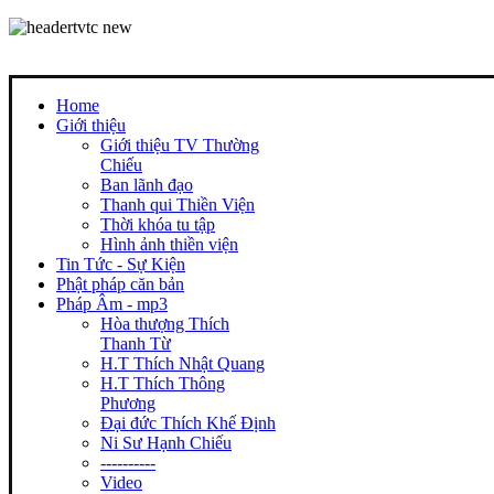
Home
Giới thiệu
Giới thiệu TV Thường
Chiếu
Ban lãnh đạo
Thanh qui Thiền Viện
Thời khóa tu tập
Hình ảnh thiền viện
Tin Tức - Sự Kiện
Phật pháp căn bản
Pháp Âm - mp3
Hòa thượng Thích
Thanh Từ
H.T Thích Nhật Quang
H.T Thích Thông
Phương
Đại đức Thích Khế Định
Ni Sư Hạnh Chiếu
----------
Video