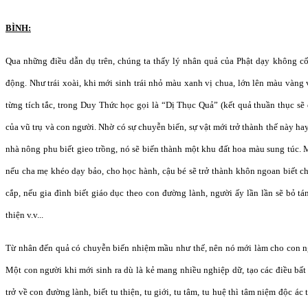
BÌNH:
Qua những điều dẫn dụ trên, chúng ta thấy lý nhân quả của Phật dạy không c
động. Như trái xoài, khi mới sinh trái nhỏ màu xanh vị chua, lớn lên màu vàng 
từng tích tắc, trong Duy Thức học gọi là “Dị Thục Quả” (kết quả thuần thục sẽ 
của vũ trụ và con người. Nhờ có sự chuyễn biến, sự vật mới trở thành thế này h
nhà nông phu biết gieo trồng, nó sẽ biến thành một khu đất hoa màu sung túc. M
nếu cha mẹ khéo dạy bảo, cho học hành, cậu bé sẽ trở thành khôn ngoan biết c
cắp, nếu gia đình biết giáo dục theo con đường lành, người ấy lần lần sẽ bỏ t
thiện v.v...
Từ nhân đến quả có chuyễn biến nhiệm mầu như thế, nên nó mới làm cho con ngư
Một con người khi mới sinh ra dù là kẻ mang nhiều nghiệp dữ, tạo các điều bất
trở về con đường lành, biết tu thiện, tu giới, tu tâm, tu huệ thì tâm niệm độc ác 