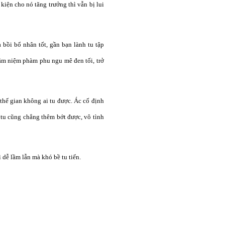
kiện cho nó tăng trưởng thì vẫn bị lui
 bồi bổ nhân tốt, gần bạn lành tu tập
 tâm niệm phàm phu ngu mê đen tối, trở
thế gian không ai tu được. Ác cố định
g tu cũng chẳng thêm bớt được, vô tình
 dễ lầm lẫn mà khó bề tu tiến.