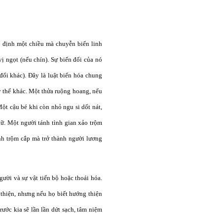
ố định một chiều mà chuyễn biến linh
vị ngọt (nếu chín). Sự biến đổi của nó
đổi khác). Đây là luật biến hóa chung
ay thế khác. Một thửa ruộng hoang, nếu
ột cậu bé khi còn nhỏ ngu si dốt nát,
hữ. Một người tánh tình gian xảo trộm
ánh trộm cắp mà trở thành người lương
ời và sự vật tiến bộ hoặc thoái hóa.
 thiện, nhưng nếu họ biết hướng thiện
trước kia sẽ lần lần dứt sạch, tâm niệm