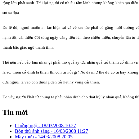
rộng lớn phát sanh. Trái lại người có nhiều tâm lành nhưng không khéo tạo điều 
sụt sa đọa.
Do lẽ đó, người muốn an lạc hiện tại và về sau tức phải cố gắng nuôi dưỡng và
hạnh tốt, cải thiện đời sống ngày càng tiến lên theo chiều thiện, chuyễn lần từ
thành bậc giác ngộ thanh tịnh.
Thế nên nếu bảo làm nhân gì phải thọ quả ấy tức nhân quả trở thành cố định và 
là ác, thiện cố định là thiện thì còn tu nỗi gì? Nó đã như thế dù có tu hay khôn
đưa người ta vào con đường đen tối hết hy vọng cải thiện.
Do vậy, người Phật tử chúng ta phải nhận định cho thật kỹ lý nhân quả, không thì
Tin mới
Chứng ngộ -
18/03/2008 10:27
Bốn thứ ánh sáng -
16/03/2008 11:27
Mây mưa -
14/03/2008 20:05