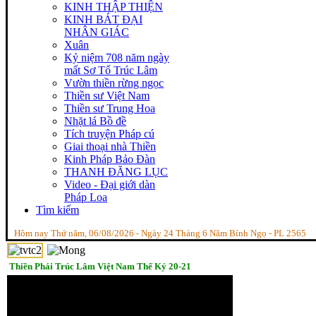
KINH THẬP THIỆN
KINH BÁT ĐẠI
NHÂN GIÁC
Xuân
Kỷ niệm 708 năm ngày
mất Sơ Tổ Trúc Lâm
Vườn thiền rừng ngọc
Thiền sư Việt Nam
Thiền sư Trung Hoa
Nhặt lá Bồ đề
Tích truyện Pháp cú
Giai thoại nhà Thiền
Kinh Pháp Bảo Đàn
THANH ĐĂNG LỤC
Video - Đại giới dàn
Pháp Loa
Tìm kiếm
Hôm nay Thứ năm, 06/08/2026 - Ngày 24 Tháng 6 Năm Bính Ngọ - PL 2565
Thiền Phái Trúc Lâm Việt Nam Thế Kỷ 20-21