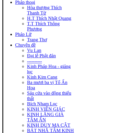
Pháp thoại
Hòa thượng Thích
Thanh Từ
H.T Thích Nhật Quang
T.T Thích Thông
Phương
Pháp Lữ
Trang Thơ
Chuyên đề
Vu Lan
Đại lễ Phật đản
----------
Kinh Pháp Hoa - giảng
lục
Kinh Kim Cang
Ba mươi ba vị Tổ Ấn
Hoa
Sáu cửa vào động thiếu
thất
Bích Nham Lục
KINH VIÊN GIÁC
KINH LĂNG GIÀ
TÂM ẤN
KINH DUY MA CẬT
BÁT NHÃ TÂM KINH