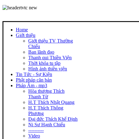
Home
Giới thiệu
Giới thiệu TV Thường
Chiếu
Ban lãnh đạo
Thanh qui Thiền Viện
Thời khóa tu tập
Hình ảnh thiền viện
Tin Tức - Sự Kiện
Phật pháp căn bản
Pháp Âm - mp3
Hòa thượng Thích
Thanh Từ
H.T Thích Nhật Quang
H.T Thích Thông
Phương
Đại đức Thích Khế Định
Ni Sư Hạnh Chiếu
----------
Video