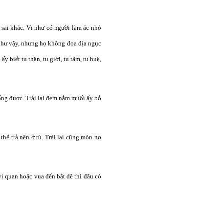
 sai khác. Ví như có người làm ác nhỏ
 như vậy, nhưng họ không đọa địa ngục
y biết tu thân, tu giới, tu tâm, tu huệ,
ng được. Trái lại đem nắm muối ấy bỏ
thể trả nên ở tù. Trái lại cũng món nợ
 vị quan hoặc vua đến bắt dê thì đâu có