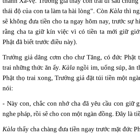
thành Xá-vệ. Trưởng giả thấy con trai đi sau chún
thái độ của con ta làm ta hài lòng". Còn
Kàla
thì n
sẽ không đưa tiền cho ta ngay hôm nay, trước sự 
rằng cha ta giữ kín việc vì có tiền ta mới giữ gi
Phật đã biết trước điều này).
Trưởng giả dâng cơm cho chư Tăng, có đức Phật t
trai những thức ăn ấy.
Kàla
ngồi im, uống súp, ăn t
Phật thọ trai xong, Trưởng giả đặt túi tiền một ng
nói:
- Này con, chắc con nhớ cha đã yêu cầu con giữ g
nghe pháp, rồi sẽ cho con một ngàn đồng. Ðây là ti
Kàla
thấy cha chàng đưa tiền ngay trước mặt đức Ph