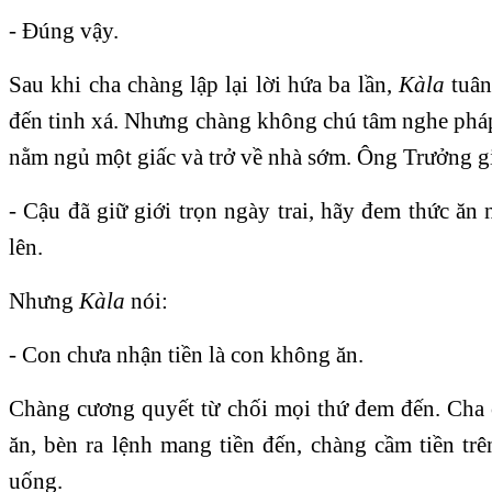
- Ðúng vậy.
Sau khi cha chàng lập lại lời hứa ba lần,
Kàla
tuân 
đến tinh xá. Nhưng chàng không chú tâm nghe pháp
nằm ngủ một giấc và trở về nhà sớm. Ông Trưởng gi
- Cậu đã giữ giới trọn ngày trai, hãy đem thức ă
lên.
Nhưng
Kàla
nói:
- Con chưa nhận tiền là con không ăn.
Chàng cương quyết từ chối mọi thứ đem đến. Cha
ăn, bèn ra lệnh mang tiền đến, chàng cầm tiền trê
uống.