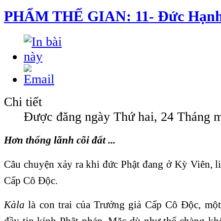
PHẨM THẾ GIAN: 11- Ðức Hạnh
Chi tiết
Được đăng ngày Thứ hai, 24 Tháng m
Hơn thống lãnh cõi đất ...
Câu chuyện xảy ra khi đức Phật đang ở Kỳ Viên, l
Cấp Cô Ðộc.
Kàla
là con trai của Trưởng giả Cấp Cô Ðộc, một
đầy tin kính Phật pháp. Mặc dù như thế chàng kh