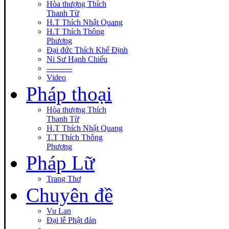
Hòa thượng Thích
Thanh Từ
H.T Thích Nhật Quang
H.T Thích Thông
Phương
Đại đức Thích Khế Định
Ni Sư Hạnh Chiếu
----------
Video
Pháp thoại
Hòa thượng Thích
Thanh Từ
H.T Thích Nhật Quang
T.T Thích Thông
Phương
Pháp Lữ
Trang Thơ
Chuyên đề
Vu Lan
Đại lễ Phật đản