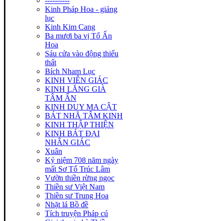
----------
Kinh Pháp Hoa - giảng
lục
Kinh Kim Cang
Ba mươi ba vị Tổ Ấn
Hoa
Sáu cửa vào động thiếu
thất
Bích Nham Lục
KINH VIÊN GIÁC
KINH LĂNG GIÀ
TÂM ẤN
KINH DUY MA CẬT
BÁT NHÃ TÂM KINH
KINH THẬP THIỆN
KINH BÁT ĐẠI
NHÂN GIÁC
Xuân
Kỷ niệm 708 năm ngày
mất Sơ Tổ Trúc Lâm
Vườn thiền rừng ngọc
Thiền sư Việt Nam
Thiền sư Trung Hoa
Nhặt lá Bồ đề
Tích truyện Pháp cú