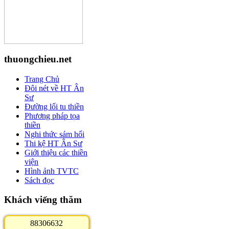
thuongchieu.net
Trang Chủ
Đôi nét về HT Ân
Sư
Đường lối tu thiền
Phương pháp tọa
thiền
Nghi thức sám hối
Thi kệ HT Ân Sư
Giới thiệu các thiền
viện
Hình ảnh TVTC
Sách đọc
Khách viếng thăm
8
8
3
0
6
6
3
2