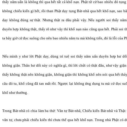
thấy năm uẩn là không thì qua hết tất cả khổ nạn. Phật tử cứ bao nhiêu đó tụn
không chiếu kiến gì hết, rồi than Phật dạy tụng Bát-nhã qua hết khổ nạn, sao bâ
dạy không đúng sự thật. Nhưng thật ra đâu phải vậy. Nếu người soi thấy năm
duyên hợp không thật, thấy rõ như vậy thì khổ nạn nào cũng qua hết. Phải soi
ta bây giờ cứ đọc suông cho nên bao nhiêu năm tu mà không tiến, đó là lỗi của Phậ
Nếu mình y như lời Phật dạy, dùng trí tuệ soi thấy năm uẩn duyên hợp hư dối
không giận. Thân hư dối này có nghĩa gì, thì lời chửi có thật đâu, như vậy giận
thấy không thật nên không giận, không giận thì không khổ nên nói qua hết thả
câu đó tu, khổ cũng đã tan mất rồi. Ngược lại không ứng dụng tu mà cứ đọc su
khổ như thường.
Trong Bát-nhã có chia làm ba thứ: Văn tự Bát-nhã, Chiếu kiến Bát-nhã và Thật
văn tự, chưa phải chiếu kiến thì chưa thể qua hết khổ nạn. Trong nhà Phật có