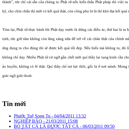
thành”, tức chỉ cái sẵn của chúng ta. Phật tử nếu hiểu thấu Phật pháp thì việc
kỹ, cho chín chắn thì mới có kết quả thật, còn công phu lơ là thì khó đạt kết quả
Tóm lại, Phật tử thực hành lời Phật dạy trước là dừng các điều ác, thứ hai là tu
tịnh, tức giữ tâm không còn lăng xăng nữa để trở về cái chân thật của chính mìn
ứng dụng tu cho đúng thì sẽ được kết quả tốt đẹp. Nếu hiểu mà không tu, đó lỗ
không chỉ dạy. Nhiều Phật tử cứ ngỡ gần chết mời quí thầy lại tụng kinh cầu ch
ảo huyền, không có lẽ thật. Quí thầy chỉ trợ lực thôi, gốc là ở nơi mình. Mong
giác ngộ giải thoát.
Tin mới
Phước Tuệ Song Tu -
04/04/2011 13:32
NGHIỆP BÁO -
21/03/2011 15:08
BỎ TẤT CẢ LÀ ĐƯỢC TẤT CẢ -
06/03/2011 09:50