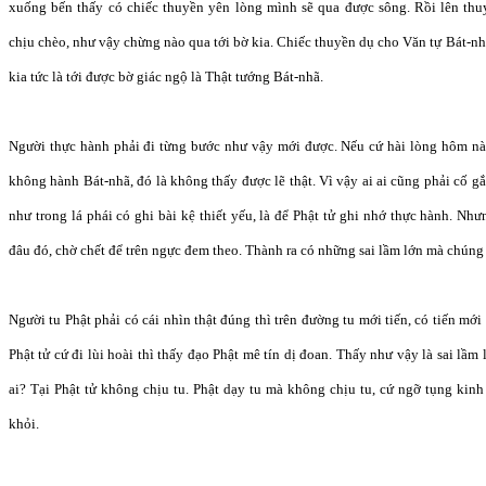
xuống bến thấy có chiếc thuyền yên lòng mình sẽ qua được sông. Rồi lên thu
chịu chèo, như vậy chừng nào qua tới bờ kia. Chiếc thuyền dụ cho Văn tự Bát-nh
kia tức là tới được bờ giác ngộ là Thật tướng Bát-nhã.
Người thực hành phải đi từng bước như vậy mới được. Nếu cứ hài lòng hôm nà
không hành Bát-nhã, đó là không thấy được lẽ thật. Vì vậy ai ai cũng phải cố gắ
như trong lá phái có ghi bài kệ thiết yếu, là để Phật tử ghi nhớ thực hành. Như
đâu đó, chờ chết để trên ngực đem theo. Thành ra có những sai lầm lớn mà chúng 
Người tu Phật phải có cái nhìn thật đúng thì trên đường tu mới tiến, có tiến mới
Phật tử cứ đi lùi hoài thì thấy đạo Phật mê tín dị đoan. Thấy như vậy là sai lầm 
ai? Tại Phật tử không chịu tu. Phật dạy tu mà không chịu tu, cứ ngỡ tụng kinh
khỏi.