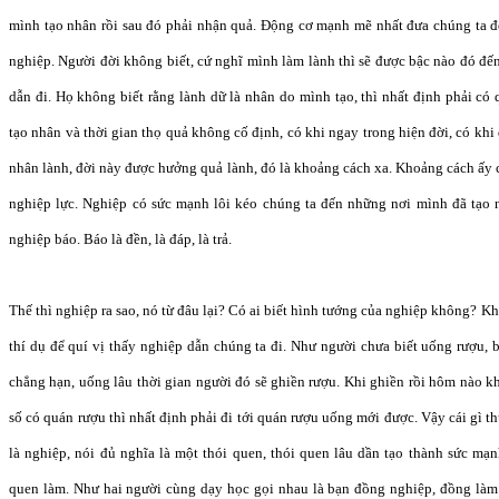
mình tạo nhân rồi sau đó phải nhận quả. Động cơ mạnh mẽ nhất đưa chúng ta 
nghiệp. Người đời không biết, cứ nghĩ mình làm lành thì sẽ được bậc nào đó đến
dẫn đi. Họ không biết rằng lành dữ là nhân do mình tạo, thì nhất định phải có
tạo nhân và thời gian thọ quả không cố định, có khi ngay trong hiện đời, có khi
nhân lành, đời này được hưởng quả lành, đó là khoảng cách xa. Khoảng cách ấy c
nghiệp lực. Nghiệp có sức mạnh lôi kéo chúng ta đến những nơi mình đã tạo n
nghiệp báo. Báo là đền, là đáp, là trả.
Thế thì nghiệp ra sao, nó từ đâu lại? Có ai biết hình tướng của nghiệp không? Kh
thí dụ để quí vị thấy nghiệp dẫn chúng ta đi. Như người chưa biết uống rượu,
chẳng hạn, uống lâu thời gian người đó sẽ ghiền rượu. Khi ghiền rồi hôm nào kh
số có quán rượu thì nhất định phải đi tới quán rượu uống mới được. Vậy cái gì 
là nghiệp, nói đủ nghĩa là một thói quen, thói quen lâu dần tạo thành sức mạn
quen làm. Như hai người cùng dạy học gọi nhau là bạn đồng nghiệp, đồng làm 