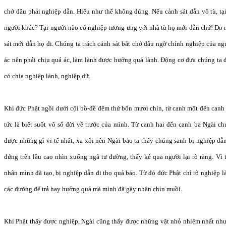
chớ đâu phải nghiệp dẫn. Hiểu như thế không đúng. Nếu cảnh sát dẫn vô tù, t
người khác? Tại người nào có nghiệp tương ưng với nhà tù họ mới dẫn chứ! Do ng
sát mới dẫn họ đi. Chúng ta trách cảnh sát bắt chớ đâu ngờ chính nghiệp của ngư
ác nên phải chịu quả ác, làm lành được hưởng quả lành. Động cơ đưa chúng ta 
có chia nghiệp lành, nghiệp dữ.
Khi đức Phật ngồi dưới cội bồ-đề đêm thứ bốn mươi chín, từ canh một đến can
tức là biết suốt vô số đời về trước của mình. Từ canh hai đến canh ba Ngài c
được những gì vi tế nhất, xa xôi nên Ngài bảo ta thấy chúng sanh bị nghiệp dẫn
đứng trên lầu cao nhìn xuống ngã tư đường, thấy kẻ qua người lại rõ ràng. Vì 
nhân mình đã tạo, bị nghiệp dẫn đi thọ quả báo. Từ đó đức Phật chỉ rõ nghiệp 
các đường để trả hay hưởng quả mà mình đã gây nhân chín muồi.
Khi Phật thấy được nghiệp, Ngài cũng thấy được những vật nhỏ nhiệm nhất như 