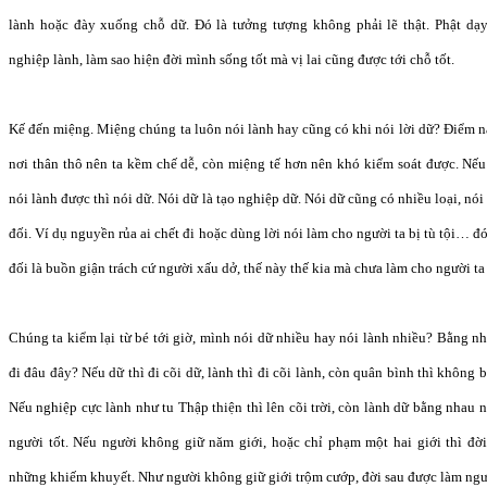
lành hoặc đày xuống chỗ dữ. Đó là tưởng tượng không phải lẽ thật. Phật dạy
nghiệp lành, làm sao hiện đời mình sống tốt mà vị lai cũng được tới chỗ tốt.
Kế đến miệng. Miệng chúng ta luôn nói lành hay cũng có khi nói lời dữ? Điểm n
nơi thân thô nên ta kềm chế dễ, còn miệng tế hơn nên khó kiểm soát được. Nế
nói lành được thì nói dữ. Nói dữ là tạo nghiệp dữ. Nói dữ cũng có nhiều loại, nói
đối. Ví dụ nguyền rủa ai chết đi hoặc dùng lời nói làm cho người ta bị tù tội… đ
đối là buồn giận trách cứ người xấu dở, thế này thế kia mà chưa làm cho người ta
Chúng ta kiểm lại từ bé tới giờ, mình nói dữ nhiều hay nói lành nhiều? Bằng 
đi đâu đây? Nếu dữ thì đi cõi dữ, lành thì đi cõi lành, còn quân bình thì không b
Nếu nghiệp cực lành như tu Thập thiện thì lên cõi trời, còn lành dữ bằng nhau nh
người tốt. Nếu người không giữ năm giới, hoặc chỉ phạm một hai giới thì đờ
những khiếm khuyết. Như người không giữ giới trộm cướp, đời sau được làm ngườ