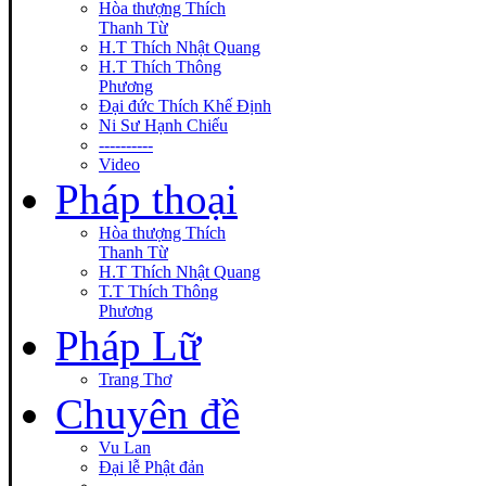
Hòa thượng Thích
Thanh Từ
H.T Thích Nhật Quang
H.T Thích Thông
Phương
Đại đức Thích Khế Định
Ni Sư Hạnh Chiếu
----------
Video
Pháp thoại
Hòa thượng Thích
Thanh Từ
H.T Thích Nhật Quang
T.T Thích Thông
Phương
Pháp Lữ
Trang Thơ
Chuyên đề
Vu Lan
Đại lễ Phật đản