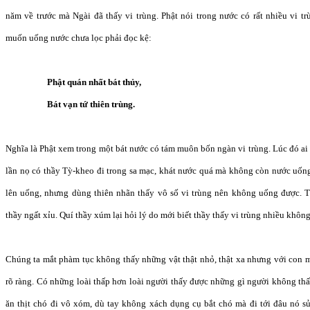
năm về trước mà Ngài đã thấy vi trùng. Phật nói trong nước có rất nhiều vi t
muốn uống nước chưa lọc phải đọc kệ:
Phật quán nhất bát thủy,
Bát vạn tứ thiên trùng.
Nghĩa là Phật xem trong một bát nước có tám muôn bốn ngàn vi trùng. Lúc đó ai 
lần nọ có thầy Tỳ-kheo đi trong sa mạc, khát nước quá mà không còn nước uốn
lên uống, nhưng dùng thiên nhãn thấy vô số vi trùng nên không uống được. T
thầy ngất xỉu. Quí thầy xúm lại hỏi lý do mới biết thầy thấy vi trùng nhiều khô
Chúng ta mắt phàm tục không thấy những vật thật nhỏ, thật xa nhưng với con m
rõ ràng. Có những loài thấp hơn loài người thấy được những gì người không th
ăn thịt chó đi vô xóm, dù tay không xách dụng cụ bắt chó mà đi tới đâu nó sủ