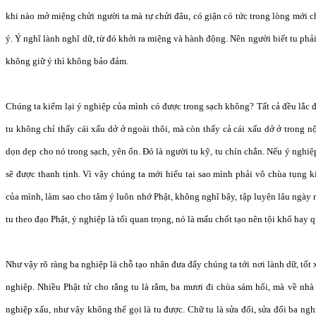
khi nào mở miệng chửi người ta mà tự chửi đâu, có giận có tức trong lòng mới 
ý. Ý nghĩ lành nghĩ dữ, từ đó khởi ra miệng và hành động. Nên người biết tu phả
không giữ ý thì không bảo đảm.
Chúng ta kiểm lại ý nghiệp của mình có được trong sạch không? Tất cả đều lắc 
tu không chỉ thấy cái xấu dở ở ngoài thôi, mà còn thấy cả cái xấu dở ở trong n
dọn dẹp cho nó trong sạch, yên ổn. Đó là người tu kỹ, tu chín chắn. Nếu ý nghiệ
sẽ được thanh tịnh. Vì vậy chúng ta mới hiểu tại sao mình phải vô chùa tụng ki
của mình, làm sao cho tâm ý luôn nhớ Phật, không nghĩ bậy, tập luyện lâu ngày 
tu theo đạo Phật, ý nghiệp là tối quan trọng, nó là mấu chốt tạo nên tội khổ hay 
Như vậy rõ ràng ba nghiệp là chỗ tạo nhân đưa đẩy chúng ta tới nơi lành dữ, tố
nghiệp. Nhiều Phật tử cho rằng tu là rằm, ba mươi đi chùa sám hối, mà về n
nghiệp xấu, như vậy không thể gọi là tu được. Chữ tu là sửa đổi, sửa đổi ba nghi