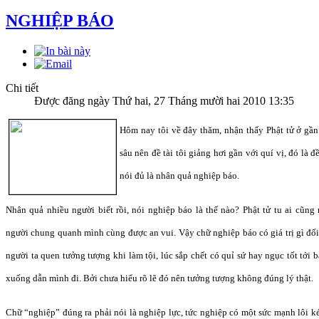
NGHIỆP BÁO
Chi tiết
Được đăng ngày Thứ hai, 27 Tháng mười hai 2010 13:35
Hôm nay tôi về đây thăm, nhận thấy Phật tử ở gần
sâu nên đề tài tôi giảng hơi gần với quí vị, đó là 
nói đủ là nhân quả nghiệp báo.
Nhân quả nhiều người biết rồi, nói nghiệp báo là thế nào? Phật tử tu ai cũ
người chung quanh mình cùng được an vui. Vậy chữ nghiệp báo có giá trị gì đố
người ta quen tưởng tượng khi làm tội, lúc sắp chết có quỉ sứ hay ngục tốt tới b
xuống dẫn mình đi. Bởi chưa hiểu rõ lẽ đó nên tưởng tượng không đúng lý thật.
Chữ “nghiệp” đúng ra phải nói là nghiệp lực, tức nghiệp có một sức mạnh lôi k