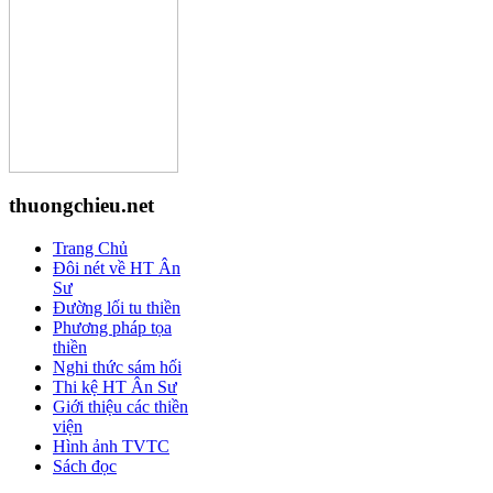
thuongchieu.net
Trang Chủ
Đôi nét về HT Ân
Sư
Đường lối tu thiền
Phương pháp tọa
thiền
Nghi thức sám hối
Thi kệ HT Ân Sư
Giới thiệu các thiền
viện
Hình ảnh TVTC
Sách đọc