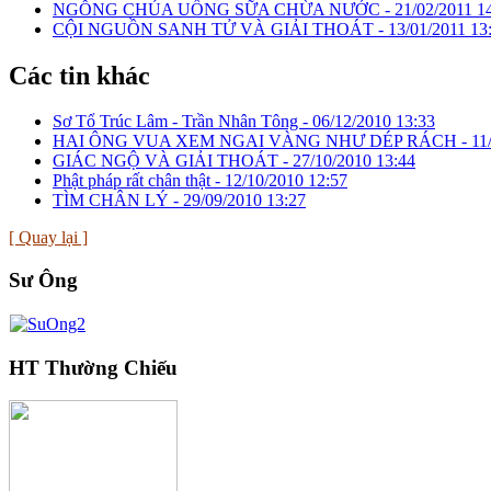
NGỖNG CHÚA UỐNG SỮA CHỪA NƯỚC -
21/02/2011 1
CỘI NGUỒN SANH TỬ VÀ GIẢI THOÁT -
13/01/2011 13
Các tin khác
Sơ Tổ Trúc Lâm - Trần Nhân Tông -
06/12/2010 13:33
HAI ÔNG VUA XEM NGAI VÀNG NHƯ DÉP RÁCH -
11
GIÁC NGỘ VÀ GIẢI THOÁT -
27/10/2010 13:44
Phật pháp rất chân thật -
12/10/2010 12:57
TÌM CHÂN LÝ -
29/09/2010 13:27
[ Quay lại ]
Sư Ông
HT Thường Chiếu