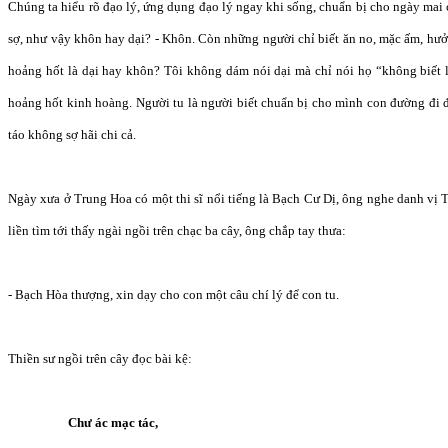
Chúng ta hiểu rõ đạo lý, ứng dụng đạo lý ngay khi sống, chuẩn bị cho ngày mai
sợ, như vậy khôn hay dại? - Khôn. Còn những người chỉ biết ăn no, mặc ấm, hưởn
hoảng hốt là dại hay khôn? Tôi không dám nói dại mà chỉ nói họ “không biết l
hoảng hốt kinh hoàng. Người tu là người biết chuẩn bị cho mình con đường đi đ
táo không sợ hãi chi cả.
Ngày xưa ở Trung Hoa có một thi sĩ nổi tiếng là Bạch Cư Dị, ông nghe danh vị T
liền tìm tới thấy ngài ngồi trên chạc ba cây, ông chắp tay thưa:
- Bạch Hòa thượng, xin dạy cho con một câu chí lý để con tu.
Thiền sư ngồi trên cây đọc bài kệ:
Chư ác mạc tác,