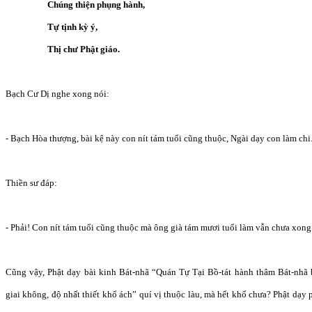
Chúng thiện phụng hành,
Tự tịnh kỳ ý,
Thị chư Phật giáo.
Bạch Cư Dị nghe xong nói:
- Bạch Hòa thượng, bài kệ này con nít tám tuổi cũng thuộc, Ngài dạy con làm chi
Thiền sư đáp:
- Phải! Con nít tám tuổi cũng thuộc mà ông già tám mươi tuổi làm vẫn chưa xong
Cũng vậy, Phật dạy bài kinh Bát-nhã “Quán Tự Tại Bồ-tát hành thâm Bát-nhã b
giai không, độ nhất thiết khổ ách” quí vị thuộc làu, mà hết khổ chưa? Phật dạy p