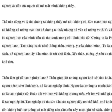
nghiệp ác độc của người đó mà mắt mình không thấy.
Thế nên đừng vì lý do chúng ta không thấy mà nói không có. Sức mạnh của ngh
nó không có tướng mạo thô để chúng ta thấy nhưng nó vẫn có tướng vi tế. Vì vậ
bị nghiệp lực của mình dẫn đi thọ sanh trong cõi lành, cõi dữ. Chúng ta là P
nghiệp lành. Tạo bằng cách nào? Bằng thân, miệng, ý của chính mình. Tu là 
sạch, để nghiệp lành ấy dẫn mình đi tới chỗ lành. Nếu thân, miệng, ý xấu ác t
khổ đau.
Thân làm gì để tạo nghiệp lành? Thân giúp đỡ những người khổ sở, đói khát,
người bệnh sớm lành bệnh, đó là tạo nghiệp lành. Ngược lại, chúng ta muốn đánh
nọ là tạo nghiệp dữ. Hoặc đối với con vật không thương tiếc, vật lớn vật nhỏ g
là tạo nghiệp dữ. Tạo nghiệp dữ thì sức dẫn của nghiệp đẩy tới chỗ khổ, chớ khô
đời không biết cứ tưởng có một đấng nào cầm cân nẩy mực, ghi sổ sách, chừn