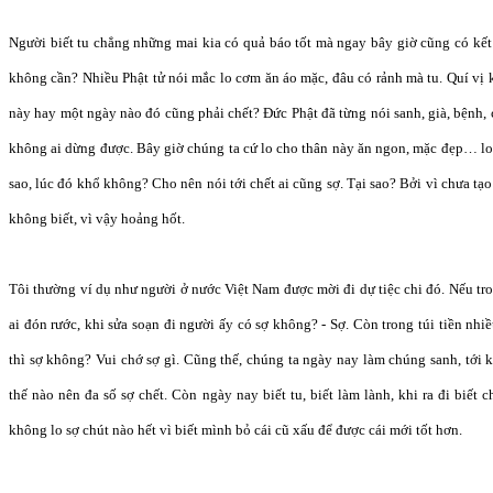
Người biết tu chẳng những mai kia có quả báo tốt mà ngay bây giờ cũng có kết q
không cần? Nhiều Phật tử nói mắc lo cơm ăn áo mặc, đâu có rảnh mà tu. Quí vị 
này hay một ngày nào đó cũng phải chết? Đức Phật đã từng nói sanh, già, bệnh, 
không ai dừng được. Bây giờ chúng ta cứ lo cho thân này ăn ngon, mặc đẹp… lo r
sao, lúc đó khổ không? Cho nên nói tới chết ai cũng sợ. Tại sao? Bởi vì chưa tạ
không biết, vì vậy hoảng hốt.
Tôi thường ví dụ như người ở nước Việt Nam được mời đi dự tiệc chi đó. Nếu t
ai đón rước, khi sửa soạn đi người ấy có sợ không? - Sợ. Còn trong túi tiền nhi
thì sợ không? Vui chớ sợ gì. Cũng thế, chúng ta ngày nay làm chúng sanh, tới 
thế nào nên đa số sợ chết. Còn ngày nay biết tu, biết làm lành, khi ra đi biết
không lo sợ chút nào hết vì biết mình bỏ cái cũ xấu để được cái mới tốt hơn.