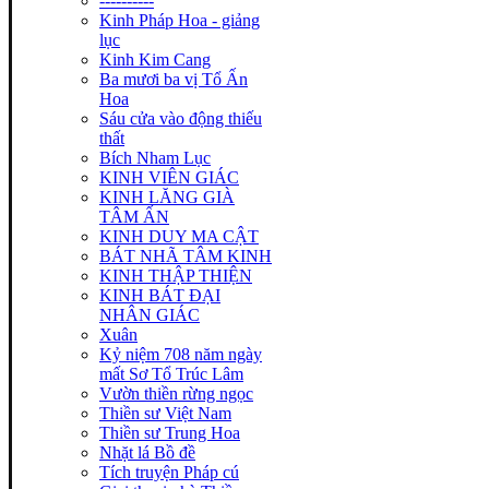
----------
Kinh Pháp Hoa - giảng
lục
Kinh Kim Cang
Ba mươi ba vị Tổ Ấn
Hoa
Sáu cửa vào động thiếu
thất
Bích Nham Lục
KINH VIÊN GIÁC
KINH LĂNG GIÀ
TÂM ẤN
KINH DUY MA CẬT
BÁT NHÃ TÂM KINH
KINH THẬP THIỆN
KINH BÁT ĐẠI
NHÂN GIÁC
Xuân
Kỷ niệm 708 năm ngày
mất Sơ Tổ Trúc Lâm
Vườn thiền rừng ngọc
Thiền sư Việt Nam
Thiền sư Trung Hoa
Nhặt lá Bồ đề
Tích truyện Pháp cú