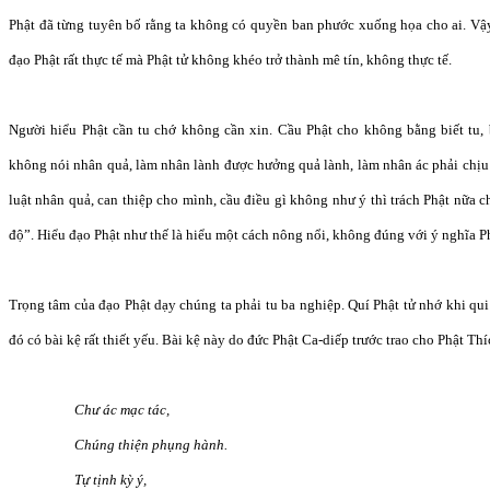
Phật đã từng tuyên bố rằng ta không có quyền ban phước xuống họa cho ai. Vậy
đạo Phật rất thực tế mà Phật tử không khéo trở thành mê tín, không thực tế.
Người hiểu Phật cần tu chớ không cần xin. Cầu Phật cho không bằng biết tu, 
không nói nhân quả, làm nhân lành được hưởng quả lành, làm nhân ác phải chịu 
luật nhân quả, can thiệp cho mình, cầu điều gì không như ý thì trách Phật nữa 
độ”. Hiểu đạo Phật như thế là hiểu một cách nông nổi, không đúng với ý nghĩa P
Trọng tâm của đạo Phật dạy chúng ta phải tu ba nghiệp. Quí Phật tử nhớ khi qui y
đó có bài kệ rất thiết yếu. Bài kệ này do đức Phật Ca-diếp trước trao cho Phật Thí
Chư ác mạc tác,
Chúng thiện phụng hành.
Tự tịnh kỳ ý,