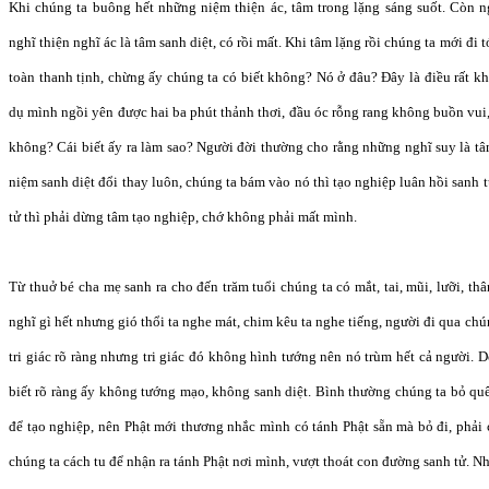
Khi chúng ta buông hết những niệm thiện ác, tâm trong lặng sáng suốt. Còn ng
nghĩ thiện nghĩ ác là tâm sanh diệt, có rồi mất. Khi tâm lặng rồi chúng ta mới đi
toàn thanh tịnh, chừng ấy chúng ta có biết không? Nó ở đâu? Đây là điều rất k
dụ mình ngồi yên được hai ba phút thảnh thơi, đầu óc rỗng rang không buồn vui, 
không? Cái biết ấy ra làm sao? Người đời thường cho rằng những nghĩ suy là tâm
niệm sanh diệt đổi thay luôn, chúng ta bám vào nó thì tạo nghiệp luân hồi sanh 
tử thì phải dừng tâm tạo nghiệp, chớ không phải mất mình.
Từ thuở bé cha mẹ sanh ra cho đến trăm tuổi chúng ta có mắt, tai, mũi, lưỡi, th
nghĩ gì hết nhưng gió thổi ta nghe mát, chim kêu ta nghe tiếng, người đi qua chú
tri giác rõ ràng nhưng tri giác đó không hình tướng nên nó trùm hết cả người. D
biết rõ ràng ấy không tướng mạo, không sanh diệt. Bình thường chúng ta bỏ quên
để tạo nghiệp, nên Phật mới thương nhắc mình có tánh Phật sẵn mà bỏ đi, phải 
chúng ta cách tu để nhận ra tánh Phật nơi mình, vượt thoát con đường sanh tử. N