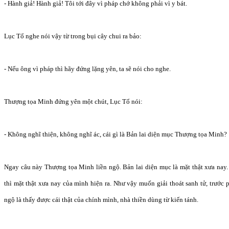
- Hành giả! Hành giả! Tôi tới đây vì pháp chớ không phải vì y bát.
Lục Tổ nghe nói vậy từ trong bụi cây chui ra bảo:
- Nếu ông vì pháp thì hãy đứng lặng yên, ta sẽ nói cho nghe.
Thượng tọa Minh đứng yên một chút, Lục Tổ nói:
- Không nghĩ thiện, không nghĩ ác, cái gì là Bản lai diện mục Thượng tọa Minh?
Ngay câu này Thượng tọa Minh liền ngộ. Bản lai diện mục là mặt thật xưa nay.
thì mặt thật xưa nay của mình hiện ra. Như vậy muốn giải thoát sanh tử, trước p
ngộ là thấy được cái thật của chính mình, nhà thiền dùng từ kiến tánh.