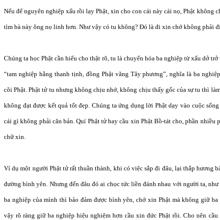
Nếu để nguyên nghiệp xấu rồi lạy Phật, xin cho con cái này cái nọ, Phật không ch
tìm bà này ông nọ linh hơn. Như vậy có tu không? Đó là đi xin chớ không phải đi
Chúng ta học Phật cần hiểu cho thật rõ, tu là chuyển hóa ba nghiệp từ xấu dở trở
“tam nghiệp hằng thanh tịnh, đồng Phật vãng Tây phương”, nghĩa là ba nghiệp
cõi Phật. Phật tử tu nhưng không chịu nhớ, không chịu thấy gốc của sự tu thì l
không đạt được kết quả tốt đẹp. Chúng ta ứng dụng lời Phật dạy vào cuộc sống t
cái gì không phải căn bản. Quí Phật tử hay cầu xin Phật Bồ-tát cho, phần nhiều
chữ xin.
Ví dụ một người Phật tử rất thuần thành, khi có việc sắp đi đâu, lại thắp hương 
đường bình yên. Nhưng đến đâu đó ai chọc tức liền đánh nhau với người ta, nh
ba nghiệp của mình thì bảo đảm được bình yên, chớ xin Phật mà không giữ ba
vậy rõ ràng giữ ba nghiệp hiệu nghiệm hơn cầu xin đức Phật rồi. Cho nên cầu 