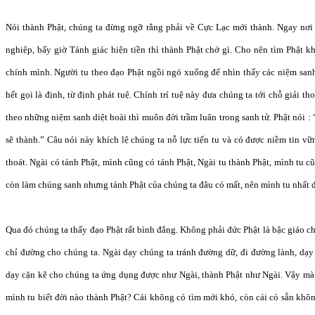
Nói thành Phật, chúng ta đừng ngỡ rằng phải về Cực Lạc mới thành. Ngay nơi
nghiệp, bấy giờ Tánh giác hiện tiền thì thành Phật chớ gì. Cho nên tìm Phật k
chính mình. Người tu theo đạo Phật ngồi ngó xuống để nhìn thấy các niệm sanh
hết gọi là định, từ định phát tuệ. Chính trí tuệ này đưa chúng ta tới chỗ giải t
theo những niệm sanh diệt hoài thì muôn đời trầm luân trong sanh tử. Phật nói : 
sẽ thành.” Câu nói này khích lệ chúng ta nỗ lực tiến tu và có được niềm tin v
thoát. Ngài có tánh Phật, mình cũng có tánh Phật, Ngài tu thành Phật, mình tu c
còn làm chúng sanh nhưng tánh Phật của chúng ta đâu có mất, nên mình tu nhất đ
Qua đó chúng ta thấy đạo Phật rất bình đẳng. Không phải đức Phật là bậc giáo ch
chỉ đường cho chúng ta. Ngài dạy chúng ta tránh đường dữ, đi đường lành, dạy 
dạy cặn kẽ cho chúng ta ứng dụng được như Ngài, thành Phật như Ngài. Vậy mà
mình tu biết đời nào thành Phật? Cái không có tìm mới khó, còn cái có sẵn khôn