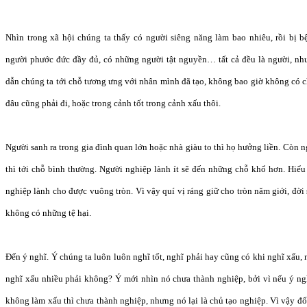
Nhìn trong xã hội chúng ta thấy có người siêng năng làm bao nhiêu, rồi bị
người phước đức đầy đủ, có những người tật nguyền… tất cả đều là người, nh
dẫn chúng ta tới chỗ tương ưng với nhân mình đã tạo, không bao giờ không có ch
đâu cũng phải đi, hoặc trong cảnh tốt trong cảnh xấu thôi.
Người sanh ra trong gia đình quan lớn hoặc nhà giàu to thì họ hưởng liền. Còn
thì tới chỗ bình thường. Người nghiệp lành ít sẽ đến những chỗ khổ hơn. Hiểu
nghiệp lành cho được vuông tròn. Vì vậy quí vị ráng giữ cho tròn năm giới, đời 
không có những tệ hại.
Đến ý nghĩ. Ý chúng ta luôn luôn nghĩ tốt, nghĩ phải hay cũng có khi nghĩ xấu,
nghĩ xấu nhiều phải không? Ý mới nhìn nó chưa thành nghiệp, bởi vì nếu ý n
không làm xấu thì chưa thành nghiệp, nhưng nó lại là chủ tạo nghiệp. Vì vậy đố