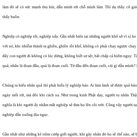
làm đó sẽ có sức mạnh thu hút, dẫn mình tới chỗ mình làm. Thí dụ thầy cô giá
thấy buồn.
Nghiệp có nghiệp tốt, nghiệp xấu. Gần nhất hiện tại những người khổ sở vì xì ke
với nó, khi nhiễm thành ra ghiền, ghiền rồi khổ, không có phải chạy ngược chạy
đẩy con người đi không có lúc dừng, không biết sợ sệt, bất chấp cả hiểm nguy. Tấ
quả, nhân là đoạn đầu, quả là đoạn cuối. Từ đầu đến đoạn cuối, cái gì dẫn mình?
Chúng ta hiểu nhân quả thì phải hiểu lý nghiệp báo. Ai làm lành sẽ được quả bá
ngày mốt tới, mà đôi khi cách xa. Như trong kinh Phật dạy, người tu nhân Thập
nghĩa là khi người ấy nhắm mắt nghiệp sẽ đưa họ lên cõi trời. Cũng vậy người 
nghiệp dẫn xuống địa ngục.
Gần nhất như những kẻ trộm cướp giết người, khi gây nhân đó họ sẽ thế nào, sẽ b