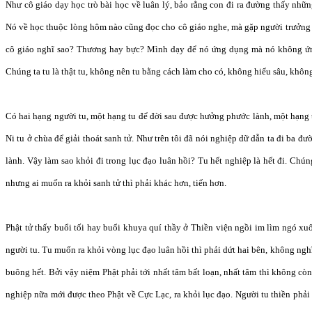
Như cô giáo dạy học trò bài học về luân lý, bảo rằng con đi ra đường thấy nhữ
Nó về học thuộc lòng hôm nào cũng đọc cho cô giáo nghe, mà gặp người trưởn
cô giáo nghĩ sao? Thương hay bực? Mình dạy để nó ứng dụng mà nó không ứn
Chúng ta tu là thật tu, không nên tu bằng cách làm cho có, không hiểu sâu, không
Có hai hạng người tu, một hạng tu để đời sau được hưởng phước lành, một hạng t
Ni tu ở chùa để giải thoát sanh tử. Như trên tôi đã nói nghiệp dữ dẫn ta đi ba đ
lành. Vậy làm sao khỏi đi trong lục đạo luân hồi? Tu hết nghiệp là hết đi. Chúng
nhưng ai muốn ra khỏi sanh tử thì phải khác hơn, tiến hơn.
Phật tử thấy buổi tối hay buổi khuya quí thầy ở Thiền viện ngồi im lìm ngó xuố
người tu. Tu muốn ra khỏi vòng lục đạo luân hồi thì phải dứt hai bên, không ngh
buông hết. Bởi vậy niệm Phật phải tới nhất tâm bất loạn, nhất tâm thì không cò
nghiệp nữa mới được theo Phật về Cực Lạc, ra khỏi lục đạo. Người tu thiền phải