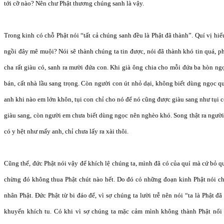
tới cỡ nào? Nên chư Phật thương chúng sanh là vậy.
Trong kinh có chỗ Phật nói “tất cả chúng sanh đều là Phật đã thành”. Quí vị hiể
ngồi đây mê muội? Nói sẽ thành chúng ta tin được, nói đã thành khó tin quá, p
cha rất giàu có, sanh ra mười đứa con. Khi già ông chia cho mỗi đứa ba hòn n
bán, cất nhà lầu sang trọng. Còn người con út nhỏ dại, không biết dùng ngọc q
anh khi nào em lớn khôn, tụi con chỉ cho nó để nó cũng được giàu sang như tụi 
giàu sang, còn người em chưa biết dùng ngọc nên nghèo khó. Song thật ra ngườ
có y hệt như mấy anh, chỉ chưa lấy ra xài thôi.
Cũng thế, đức Phật nói vậy để khích lệ chúng ta, mình đã có của quí mà cứ bỏ qu
chừng đó không thua Phật chút nào hết. Do đó có những đoạn kinh Phật nói chú
nhân Phật. Đức Phật từ bi đáo để, vì sợ chúng ta lười trễ nên nói “ta là Phật đã
khuyến khích tu. Có khi vì sợ chúng ta mặc cảm mình không thành Phật nổi 