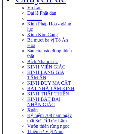
Vu Lan
Đại lễ Phật đản
----------
Kinh Pháp Hoa - giảng
lục
Kinh Kim Cang
Ba mươi ba vị Tổ Ấn
Hoa
Sáu cửa vào động thiếu
thất
Bích Nham Lục
KINH VIÊN GIÁC
KINH LĂNG GIÀ
TÂM ẤN
KINH DUY MA CẬT
BÁT NHÃ TÂM KINH
KINH THẬP THIỆN
KINH BÁT ĐẠI
NHÂN GIÁC
Xuân
Kỷ niệm 708 năm ngày
mất Sơ Tổ Trúc Lâm
Vườn thiền rừng ngọc
Thiền sư Việt Nam