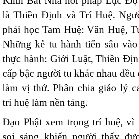
Kinh Bát Nhã nói pháp Lục Độ 
là Thiền Định và Trí Huệ. Ngư
phải học Tam Huệ: Văn Huệ, T
Những kẻ tu hành tiến sâu vào 
thực hành: Giới Luật, Thiền Địn
cấp bậc người tu khác nhau đều 
làm vị thứ. Phân chia giáo lý c
trí huệ làm nền tảng.
Đạo Phật xem trọng trí huệ, vì
soi sáng khiến người thấy đư