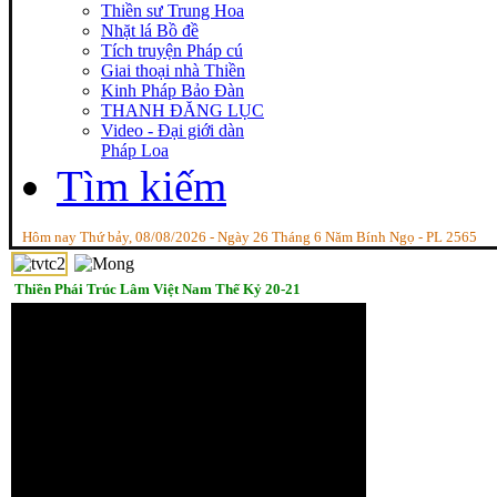
Thiền sư Trung Hoa
Nhặt lá Bồ đề
Tích truyện Pháp cú
Giai thoại nhà Thiền
Kinh Pháp Bảo Đàn
THANH ĐĂNG LỤC
Video - Đại giới dàn
Pháp Loa
Tìm kiếm
Hôm nay Thứ bảy, 08/08/2026 - Ngày 26 Tháng 6 Năm Bính Ngọ - PL 2565
Thiền Phái Trúc Lâm Việt Nam Thế Kỷ 20-21