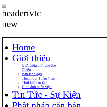
Home
Giới thiệu
Giới thiệu TV Thường
Chiếu
Ban lãnh đạo
Thanh qui Thiền Viện
Thời khóa tu tập
Hình ảnh thiền viện
Tin Tức - Sự Kiện
Phật pháp căn bản