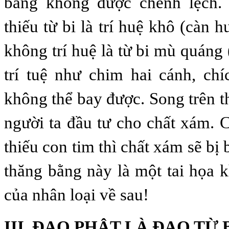
bằng không được chênh lệch.
thiếu từ bi là trí huệ khô (càn h
không trí huệ là từ bi mù quáng (
trí tuệ như chim hai cánh, ch
không thể bay được. Song trên t
người ta đầu tư cho chất xám.
thiếu con tim thì chất xám sẽ bị 
thăng bằng này là một tai họa 
của nhân loại về sau!
III. ĐẠO PHẬT LÀ ĐẠO TỪ 