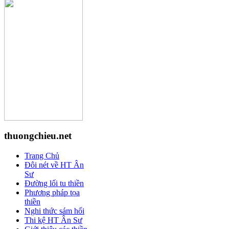
thuongchieu.net
Trang Chủ
Đôi nét về HT Ân
Sư
Đường lối tu thiền
Phương pháp tọa
thiền
Nghi thức sám hối
Thi kệ HT Ân Sư