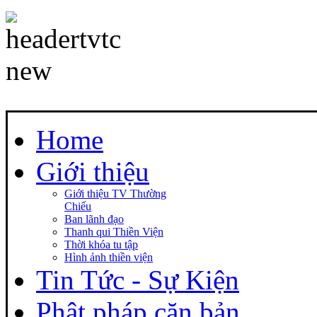
Home
Giới thiệu
Giới thiệu TV Thường
Chiếu
Ban lãnh đạo
Thanh qui Thiền Viện
Thời khóa tu tập
Hình ảnh thiền viện
Tin Tức - Sự Kiện
Phật pháp căn bản