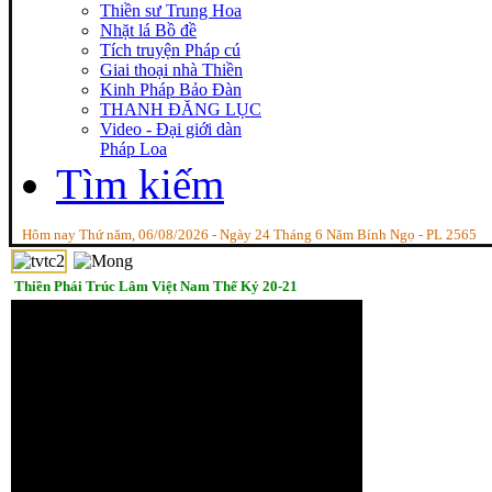
Thiền sư Trung Hoa
Nhặt lá Bồ đề
Tích truyện Pháp cú
Giai thoại nhà Thiền
Kinh Pháp Bảo Đàn
THANH ĐĂNG LỤC
Video - Đại giới dàn
Pháp Loa
Tìm kiếm
Hôm nay Thứ năm, 06/08/2026 - Ngày 24 Tháng 6 Năm Bính Ngọ - PL 2565
“Tinh cần giữa phóng dật, Tỉnh 
Thiền Phái Trúc Lâm Việt Nam Thế Kỷ 20-21