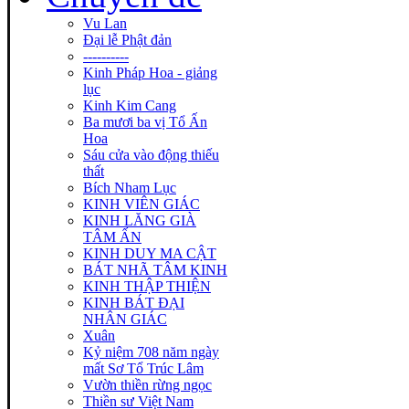
Vu Lan
Đại lễ Phật đản
----------
Kinh Pháp Hoa - giảng
lục
Kinh Kim Cang
Ba mươi ba vị Tổ Ấn
Hoa
Sáu cửa vào động thiếu
thất
Bích Nham Lục
KINH VIÊN GIÁC
KINH LĂNG GIÀ
TÂM ẤN
KINH DUY MA CẬT
BÁT NHÃ TÂM KINH
KINH THẬP THIỆN
KINH BÁT ĐẠI
NHÂN GIÁC
Xuân
Kỷ niệm 708 năm ngày
mất Sơ Tổ Trúc Lâm
Vườn thiền rừng ngọc
Thiền sư Việt Nam