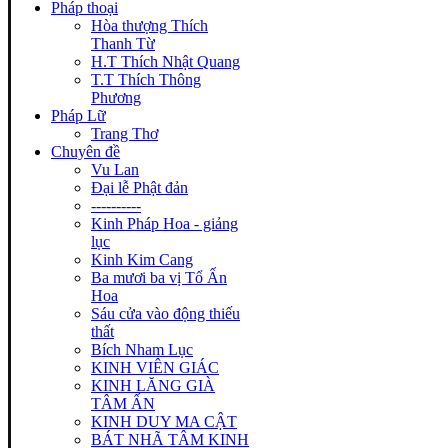
Pháp thoại
Hòa thượng Thích
Thanh Từ
H.T Thích Nhật Quang
T.T Thích Thông
Phương
Pháp Lữ
Trang Thơ
Chuyên đề
Vu Lan
Đại lễ Phật đản
----------
Kinh Pháp Hoa - giảng
lục
Kinh Kim Cang
Ba mươi ba vị Tổ Ấn
Hoa
Sáu cửa vào động thiếu
thất
Bích Nham Lục
KINH VIÊN GIÁC
KINH LĂNG GIÀ
TÂM ẤN
KINH DUY MA CẬT
BÁT NHÃ TÂM KINH