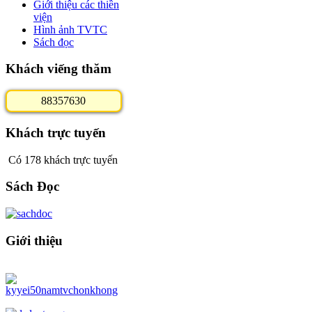
Giới thiệu các thiền
viện
Hình ảnh TVTC
Sách đọc
Khách viếng thăm
8
8
3
5
7
6
3
0
Khách trực tuyến
Có 178 khách trực tuyến
Sách Đọc
Giới thiệu