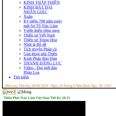
KINH THẬP THIỆN
KINH BÁT ĐẠI
NHÂN GIÁC
Xuân
Kỷ niệm 708 năm ngày
mất Sơ Tổ Trúc Lâm
Vườn thiền rừng ngọc
Thiền sư Việt Nam
Thiền sư Trung Hoa
Nhặt lá Bồ đề
Tích truyện Pháp cú
Giai thoại nhà Thiền
Kinh Pháp Bảo Đàn
THANH ĐĂNG LỤC
Video - Đại giới dàn
Pháp Loa
Tìm kiếm
Hôm nay Thứ bảy, 08/08/2026 - Ngày 26 Tháng 6 Năm Bính Ngọ - PL 2565
Thiền Phái Trúc Lâm Việt Nam Thế Kỷ 20-21