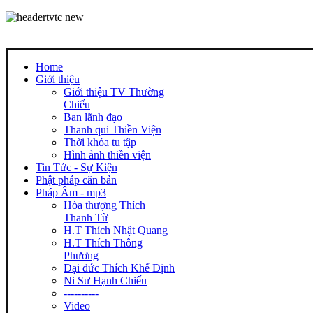
Home
Giới thiệu
Giới thiệu TV Thường
Chiếu
Ban lãnh đạo
Thanh qui Thiền Viện
Thời khóa tu tập
Hình ảnh thiền viện
Tin Tức - Sự Kiện
Phật pháp căn bản
Pháp Âm - mp3
Hòa thượng Thích
Thanh Từ
H.T Thích Nhật Quang
H.T Thích Thông
Phương
Đại đức Thích Khế Định
Ni Sư Hạnh Chiếu
----------
Video