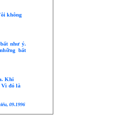
Tôi không
bất như ý.
 những bất
a. Khi
 Vì đó là
iếu, 09.1996