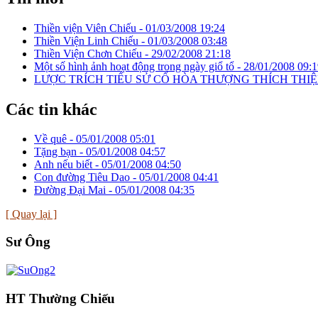
Thiền viện Viên Chiếu -
01/03/2008 19:24
Thiền Viện Linh Chiếu -
01/03/2008 03:48
Thiền Viện Chơn Chiếu -
29/02/2008 21:18
Một số hình ảnh hoạt động trong ngày giổ tổ -
28/01/2008 09:1
LƯỢC TRÍCH TIỂU SỬ CỐ HÒA THƯỢNG THÍCH THIỆ
Các tin khác
Về quê -
05/01/2008 05:01
Tặng bạn -
05/01/2008 04:57
Anh nếu biết -
05/01/2008 04:50
Con đường Tiêu Dao -
05/01/2008 04:41
Đường Đại Mai -
05/01/2008 04:35
[ Quay lại ]
Sư Ông
HT Thường Chiếu