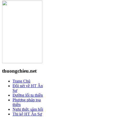
thuongchieu.net
Trang Chủ
Đôi nét về HT Ân
Sư
Đường lối tu thiền
Phương pháp tọa
thiền
Nghi thức sám hối
Thi kệ HT Ân Sư