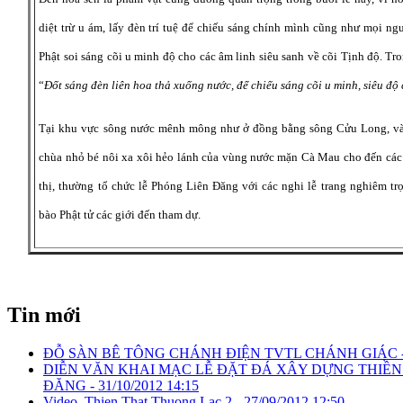
diệt trừ u ám, lấy đèn trí tuệ để chiếu sáng chính mình cũng như mọi ngư
Phật soi sáng cõi u minh độ cho các âm linh siêu sanh về cõi Tịnh độ. 
“
Đốt sáng đèn liên hoa thả xuống nước, để chiếu sáng cõi u minh, siêu đ
Tại khu vực sông nước mênh mông như ở đồng bằng sông Cửu Long, vào
chùa nhỏ bé nôi xa xôi hẻo lánh của vùng nước mặn Cà Mau cho đến các n
thị, thường tổ chức lễ Phóng Liên Đăng với các nghi lễ trang nghiêm tr
bào Phật tử các giới đến tham dự.
Tin mới
ĐỖ SÀN BÊ TÔNG CHÁNH ĐIỆN TVTL CHÁNH GIÁC 
DIỄN VĂN KHAI MẠC LỄ ĐẶT ĐÁ XÂY DỰNG THIỀN
ĐĂNG -
31/10/2012 14:15
Video_Thien That Thuong Lac 2 -
27/09/2012 12:50