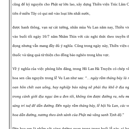
cũng để kỳ nguyện cho Phật sự lớn lao, xây dựng Thiền viện Trúc Lâm C
tiên ở miền Tây có qui mô vào loại lớn nhất nước,
được hanh thông, vạn sự cát tường, nhân mùa Vu Lan năm nay, Thiền vi
vào buổi tối ngày 16/7 năm Nhâm Thìn với các nghi thức theo truyền t
đọng nhưng vẫn mang đầy đủ ý nghĩa. Cũng trong ngày này, Thiền viện 
thuốc và tặng quà từ thiện cho đồng bào nghèo trong khu vực.
Về ý nghĩa của việc phóng liên đăng, trong Hô Lan Hà Truyện có chép về
hoa sen cầu nguyện trong lễ Vu Lan như sau: “…
ngày rằm tháng bảy là 
oan hồn chết oan uổng, hay nghiệp báo nặng nề phải thọ khổ ở địa ngụ
trong cảnh giới địa ngục âm u đen tối, không tìm được đường ra, nếu m
sáng trí tuệ để dẫn đường. Đến ngày rằm tháng bảy, lễ hội Vu Lan, các 
hoa dẫn đường, nương theo ánh sánh của Phật mà vãng sanh Tịnh độ.
”
Đèn hoa sen là phẩm vật cúng dường quan trọng trong buổi lễ này, vì ho