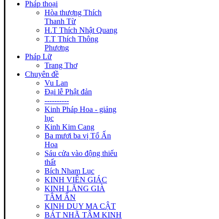
Pháp thoại
Hòa thượng Thích
Thanh Từ
H.T Thích Nhật Quang
T.T Thích Thông
Phương
Pháp Lữ
Trang Thơ
Chuyên đề
Vu Lan
Đại lễ Phật đản
----------
Kinh Pháp Hoa - giảng
lục
Kinh Kim Cang
Ba mươi ba vị Tổ Ấn
Hoa
Sáu cửa vào động thiếu
thất
Bích Nham Lục
KINH VIÊN GIÁC
KINH LĂNG GIÀ
TÂM ẤN
KINH DUY MA CẬT
BÁT NHÃ TÂM KINH