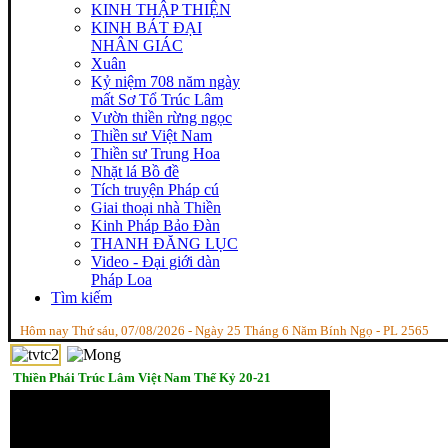
KINH THẬP THIỆN
KINH BÁT ĐẠI
NHÂN GIÁC
Xuân
Kỷ niệm 708 năm ngày
mất Sơ Tổ Trúc Lâm
Vườn thiền rừng ngọc
Thiền sư Việt Nam
Thiền sư Trung Hoa
Nhặt lá Bồ đề
Tích truyện Pháp cú
Giai thoại nhà Thiền
Kinh Pháp Bảo Đàn
THANH ĐĂNG LỤC
Video - Đại giới dàn
Pháp Loa
Tìm kiếm
Hôm nay Thứ sáu, 07/08/2026 - Ngày 25 Tháng 6 Năm Bính Ngọ - PL 2565
Thiền Phái Trúc Lâm Việt Nam Thế Kỷ 20-21