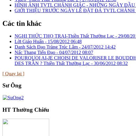
HÌNH ẢNH TVTL CHÁNH GIÁC - NHỮNG NGÀY ĐẦU
GIỚI THIỆU TRƯỚC NGÀY LỄ ĐẶT ĐÁ TVTL CHÁNH 
Các tin khác
NGHI THỨC THỌ TRAI-Thiền Thất Thường Lạc -
29/08/20
Lời Giáo Huấn -
15/08/2012 06:48
Danh Sách Đạo Tràng Trúc Lâm -
24/07/2012 14:42
Nấc Thang Tiến Đạo -
04/07/2012 08:07
POURQUOI AI-JE CHOISI DE VALORISER LE BOUDD
DES TRẦN ? Thiền Thất Thường Lạc -
30/06/2012 08:32
[ Quay lại ]
Sư Ông
HT Thường Chiếu