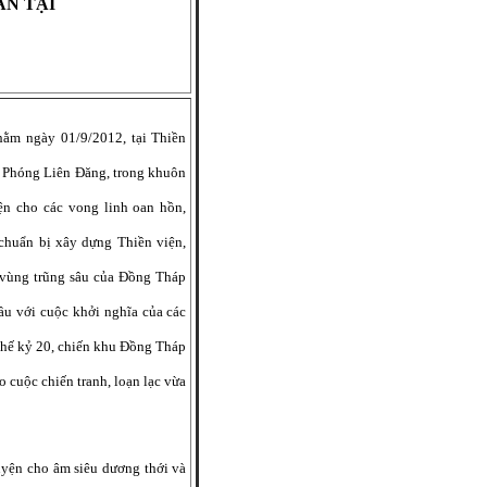
AN TẠI
hằm ngày 01/9/2012, tại Thiền
 Phóng Liên Đăng, trong khuôn
ện cho các vong linh oan hồn,
chuẩn bị xây dựng Thiền viện,
 vùng trũng sâu của Đồng Tháp
ầu với cuộc khởi nghĩa của các
thế kỷ 20, chiến khu Đồng Tháp
o cuộc chiến tranh, loạn lạc vừa
uyện cho âm siêu dương thới và