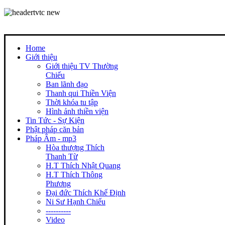
Home
Giới thiệu
Giới thiệu TV Thường
Chiếu
Ban lãnh đạo
Thanh qui Thiền Viện
Thời khóa tu tập
Hình ảnh thiền viện
Tin Tức - Sự Kiện
Phật pháp căn bản
Pháp Âm - mp3
Hòa thượng Thích
Thanh Từ
H.T Thích Nhật Quang
H.T Thích Thông
Phương
Đại đức Thích Khế Định
Ni Sư Hạnh Chiếu
----------
Video