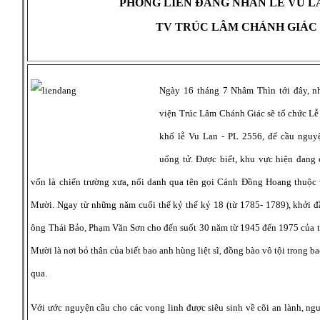
PHÓNG LIÊN ĐĂNG NHÂN LỄ VU L
TV TRÚC LÂM CHÁNH GIÁC
Ngày 16 tháng 7 Nhâm Thìn tới đây, n
viện Trúc Lâm Chánh Giác sẽ tổ chức Lễ
khổ lễ Vu Lan - PL 2556, để cầu nguy
uổng tử. Được biết, khu vực hiện đang 
vốn là chiến trường xưa, nổi danh qua tên gọi Cánh Đồng Hoang thuộc
Mười. Ngay từ những năm cuối thế kỷ thế kỷ 18 (từ 1785- 1789), khởi đ
ông Thái Bảo, Phạm Văn Sơn cho đến suốt 30 năm từ 1945 đến 1975 của 
Mười là nơi bỏ thân của biết bao anh hùng liệt sĩ, đồng bào vô tội trong ba
qua.
Với ước nguyện cầu cho các vong linh được siêu sinh về cõi an lành, ng