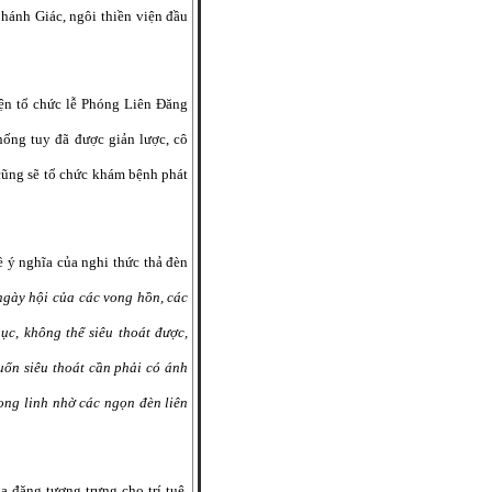
hánh Giác, ngôi thiền viện đầu
ện tổ chức lễ Phóng Liên Đăng
hống tuy đã được giản lược, cô
cũng sẽ tổ chức khám bệnh phát
 ý nghĩa của nghi thức thả đèn
ngày hội của các vong hồn, các
c, không thể siêu thoát được,
uốn siêu thoát cần phải có ánh
vong linh nhờ các ngọn đèn liên
a đăng tượng trưng cho trí tuệ,