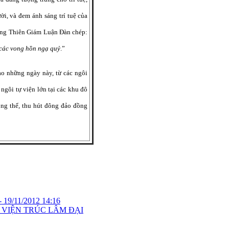
ời, và đem ánh sáng trí tuệ của
Trong Thiên Giám Luận Đàn chép:
ộ các vong hồn ngạ quỷ
.”
 những ngày này, từ các ngôi
gôi tự viện lớn tại các khu đô
ọng thể, thu hút đông đảo đồng
-
19/11/2012 14:16
 VIỆN TRÚC LÂM ĐẠI