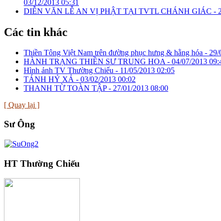
03/12/2013 05:31
DIỄN VĂN LỄ AN VỊ PHẬT TẠI TVTL CHÁNH GIÁC -
Các tin khác
Thiền Tông Việt Nam trên đường phục hưng & hằng hóa -
29/
HÀNH TRẠNG THIỀN SƯ TRUNG HOA -
04/07/2013 09:
Hình ảnh TV Thường Chiếu -
11/05/2013 02:05
TÁNH HỶ XẢ -
03/02/2013 00:02
THANH TỪ TOÀN TẬP -
27/01/2013 08:00
[ Quay lại ]
Sư Ông
HT Thường Chiếu