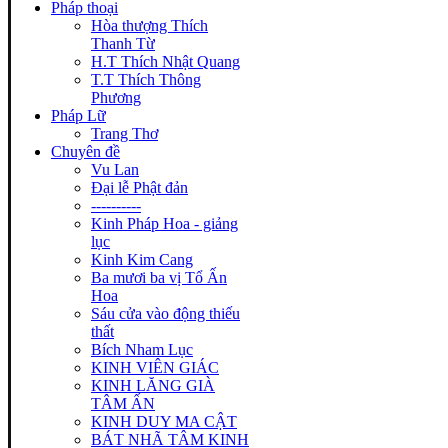
Pháp thoại
Hòa thượng Thích
Thanh Từ
H.T Thích Nhật Quang
T.T Thích Thông
Phương
Pháp Lữ
Trang Thơ
Chuyên đề
Vu Lan
Đại lễ Phật đản
----------
Kinh Pháp Hoa - giảng
lục
Kinh Kim Cang
Ba mươi ba vị Tổ Ấn
Hoa
Sáu cửa vào động thiếu
thất
Bích Nham Lục
KINH VIÊN GIÁC
KINH LĂNG GIÀ
TÂM ẤN
KINH DUY MA CẬT
BÁT NHÃ TÂM KINH