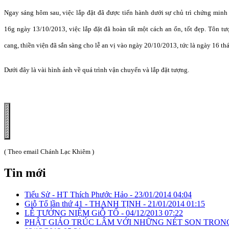
Ngay sáng hôm sau, việc lắp đặt đã được tiến hành dưới sự chủ trì chứng minh c
16g ngày 13/10/2013, việc lắp đặt đã hoàn tất một cách an ổn, tốt đẹp. Tôn t
cang, thiền viện đã sắn sàng cho lễ an vị vào ngày 20/10/2013, tức là ngày 16 t
Dưới đây là vài hình ảnh về quá trình vận chuyển và lắp đặt tượng.
( Theo email Chánh Lạc Khiêm )
Tin mới
Tiểu Sử - HT Thích Phước Hảo -
23/01/2014 04:04
Giỗ Tổ lần thứ 41 - THANH TỊNH -
21/01/2014 01:15
LỄ TƯỞNG NIỆM GiỖ TỔ -
04/12/2013 07:22
PHẬT GIÁO TRÚC LÂM VỚI NHỮNG NÉT SON TRON