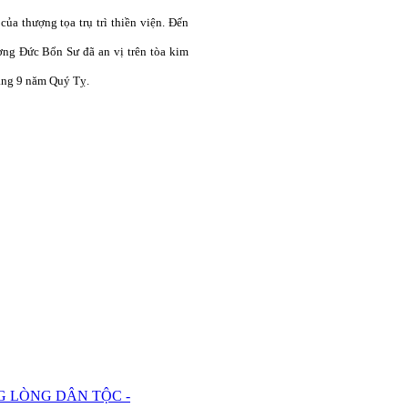
ủa thượng tọa trụ trì thiền viện. Đến
ượng Đức Bổn Sư đã an vị trên tòa kim
háng 9 năm Quý Tỵ.
G LÒNG DÂN TỘC -