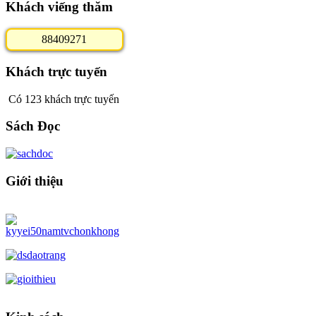
Khách viếng thăm
8
8
4
0
9
2
7
1
Khách trực tuyến
Có 123 khách trực tuyến
Sách Đọc
Giới thiệu