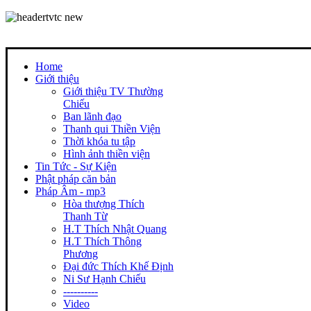
Home
Giới thiệu
Giới thiệu TV Thường
Chiếu
Ban lãnh đạo
Thanh qui Thiền Viện
Thời khóa tu tập
Hình ảnh thiền viện
Tin Tức - Sự Kiện
Phật pháp căn bản
Pháp Âm - mp3
Hòa thượng Thích
Thanh Từ
H.T Thích Nhật Quang
H.T Thích Thông
Phương
Đại đức Thích Khế Định
Ni Sư Hạnh Chiếu
----------
Video