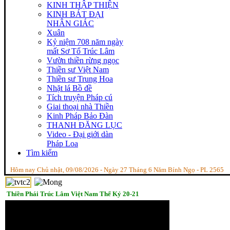
KINH THẬP THIỆN
KINH BÁT ĐẠI
NHÂN GIÁC
Xuân
Kỷ niệm 708 năm ngày
mất Sơ Tổ Trúc Lâm
Vườn thiền rừng ngọc
Thiền sư Việt Nam
Thiền sư Trung Hoa
Nhặt lá Bồ đề
Tích truyện Pháp cú
Giai thoại nhà Thiền
Kinh Pháp Bảo Đàn
THANH ĐĂNG LỤC
Video - Đại giới dàn
Pháp Loa
Tìm kiếm
Hôm nay Chủ nhật, 09/08/2026 - Ngày 27 Tháng 6 Năm Bính Ngọ - PL 2565
Thiền Phái Trúc Lâm Việt Nam Thế Kỷ 20-21