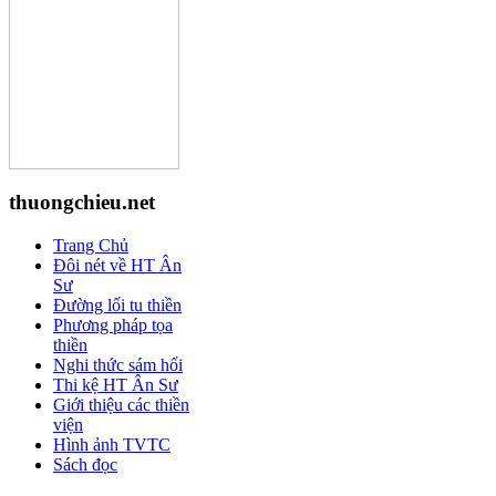
thuongchieu.net
Trang Chủ
Đôi nét về HT Ân
Sư
Đường lối tu thiền
Phương pháp tọa
thiền
Nghi thức sám hối
Thi kệ HT Ân Sư
Giới thiệu các thiền
viện
Hình ảnh TVTC
Sách đọc