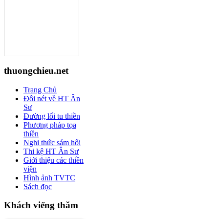
thuongchieu.net
Trang Chủ
Đôi nét về HT Ân
Sư
Đường lối tu thiền
Phương pháp tọa
thiền
Nghi thức sám hối
Thi kệ HT Ân Sư
Giới thiệu các thiền
viện
Hình ảnh TVTC
Sách đọc
Khách viếng thăm