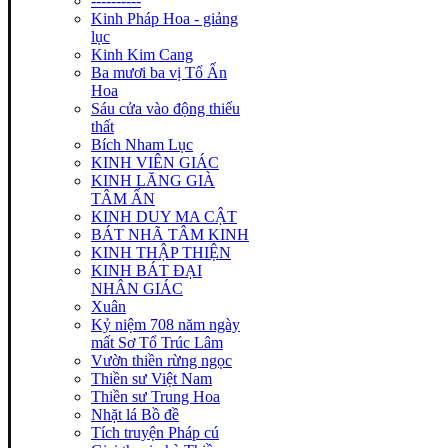
----------
Kinh Pháp Hoa - giảng
lục
Kinh Kim Cang
Ba mươi ba vị Tổ Ấn
Hoa
Sáu cửa vào động thiếu
thất
Bích Nham Lục
KINH VIÊN GIÁC
KINH LĂNG GIÀ
TÂM ẤN
KINH DUY MA CẬT
BÁT NHÃ TÂM KINH
KINH THẬP THIỆN
KINH BÁT ĐẠI
NHÂN GIÁC
Xuân
Kỷ niệm 708 năm ngày
mất Sơ Tổ Trúc Lâm
Vườn thiền rừng ngọc
Thiền sư Việt Nam
Thiền sư Trung Hoa
Nhặt lá Bồ đề
Tích truyện Pháp cú