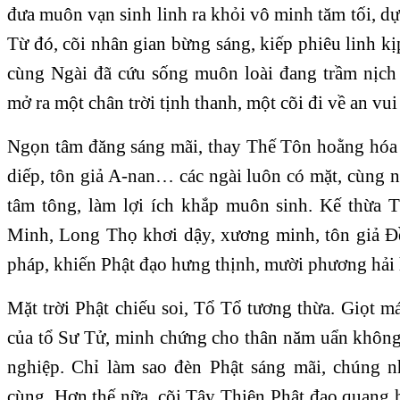
đưa muôn vạn sinh linh ra khỏi vô minh tăm tối, dự
Từ đó, cõi nhân gian bừng sáng, kiếp phiêu linh k
cùng Ngài đã cứu sống muôn loài đang trầm nịch
mở ra một chân trời tịnh thanh, một cõi đi về an vui 
Ngọn tâm đăng sáng mãi, thay Thế Tôn hoằng hóa
diếp, tôn giả A-nan… các ngài luôn có mặt, cùng 
tâm tông, làm lợi ích khắp muôn sinh. Kế thừa 
Minh, Long Thọ khơi dậy, xương minh, tôn giả Đề
pháp, khiến Phật đạo hưng thịnh, mười phương hải 
Mặt trời Phật chiếu soi, Tổ Tổ tương thừa. Giọt m
của tổ Sư Tử, minh chứng cho thân năm uẩn không t
nghiệp. Chỉ làm sao đèn Phật sáng mãi, chúng n
cùng. Hơn thế nữa, cõi Tây Thiên Phật đạo quang h