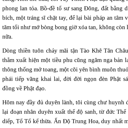
phong lan tỏa. Bồ-đề tổ sư sang Đông, đất bằng 
bích, một tráng sĩ chặt tay, để lại bài pháp an tâm
tăm tối như mớ bòng bong giờ xóa tan, không còn 
nữa.
Dòng thiền tuôn chảy mãi tận Tào Khê Tân Châu.
thẳm xuất hiện một tiều phu cũng ngâm nga bản la
thông thống mở toang, một cõi yên bình muôn thuở
phái tiếp vãng khai lai, đời đời ngọn đèn Phật s
đồng về Phật đạo.
Hôm nay đầy đủ duyên lành, tôi cùng chư huynh 
lại đoạn nhân duyên xuất thế độ sanh, từ đức Th
diếp, Tổ Tổ kế thừa. Ấn Độ Trung Hoa, duy nhất m