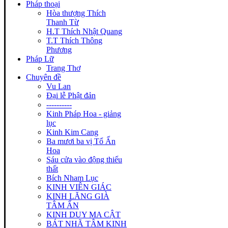
Pháp thoại
Hòa thượng Thích
Thanh Từ
H.T Thích Nhật Quang
T.T Thích Thông
Phương
Pháp Lữ
Trang Thơ
Chuyên đề
Vu Lan
Đại lễ Phật đản
----------
Kinh Pháp Hoa - giảng
lục
Kinh Kim Cang
Ba mươi ba vị Tổ Ấn
Hoa
Sáu cửa vào động thiếu
thất
Bích Nham Lục
KINH VIÊN GIÁC
KINH LĂNG GIÀ
TÂM ẤN
KINH DUY MA CẬT
BÁT NHÃ TÂM KINH