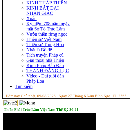
KINH THẬP THIỆN
KINH BÁT ĐẠI
NHÂN GIÁC
Xuân
Kỷ niệm 708 năm ngày
mất Sơ Tổ Trúc Lâm
Vườn thiền rừng ngọc
Thiền sư Việt Nam
Thiền sư Trung Hoa
Nhặt lá Bồ đề
Tích truyện Pháp cú
Giai thoại nhà Thiền
Kinh Pháp Bảo Đàn
THANH ĐĂNG LỤC
Video - Đại giới dàn
Pháp Loa
Tìm kiếm
Hôm nay Chủ nhật, 09/08/2026 - Ngày 27 Tháng 6 Năm Bính Ngọ - PL 2565
Thiền Phái Trúc Lâm Việt Nam Thế Kỷ 20-21