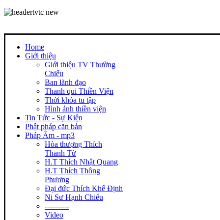
Home
Giới thiệu
Giới thiệu TV Thường
Chiếu
Ban lãnh đạo
Thanh qui Thiền Viện
Thời khóa tu tập
Hình ảnh thiền viện
Tin Tức - Sự Kiện
Phật pháp căn bản
Pháp Âm - mp3
Hòa thượng Thích
Thanh Từ
H.T Thích Nhật Quang
H.T Thích Thông
Phương
Đại đức Thích Khế Định
Ni Sư Hạnh Chiếu
----------
Video