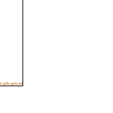
ữa quần mê, Người trí như ngựa phi, Bỏ sau con ngựa hèn”. - (Pháp cú kệ 29, H