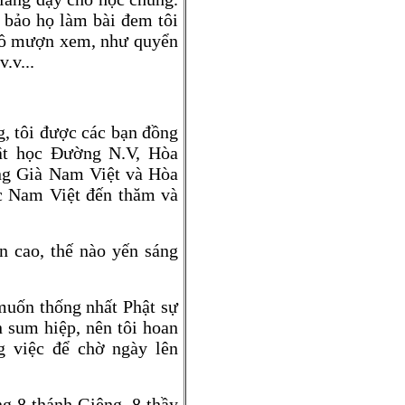
i bảo họ làm bài đem tôi
n đồ mượn xem, như quyển
v.v...
, tôi được các bạn đồng
ật học Đường N.V, Hòa
ng Già Nam Việt và Hòa
c Nam Việt đến thăm và
n cao, thế nào yến sáng
muốn thống nhất Phật sự
 sum hiệp, nên tôi hoan
g việc để chờ ngày lên
g 8 thánh Giêng, 8 thầy