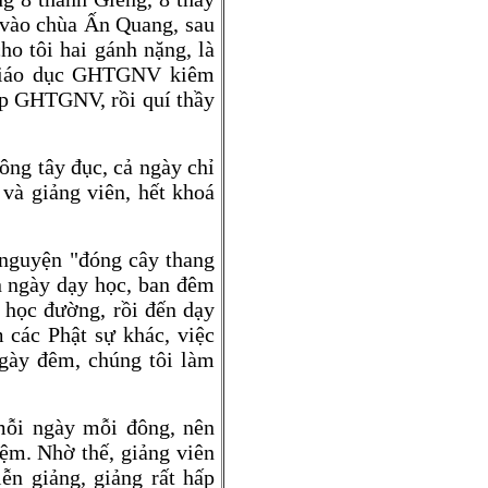
n vào chùa Ấn Quang, sau
ho tôi hai gánh nặng, là
 giáo dục GHTGNV kiêm
p GHTGNV, rồi quí thầy
ông tây đục, cả ngày chỉ
 và giảng viên, hết khoá
 nguyện "đóng cây thang
an ngày dạy học, ban đêm
c học đường, rồi đến dạy
 các Phật sự khác, việc
 ngày đêm, chúng tôi làm
 mỗi ngày mỗi đông, nên
iệm. Nhờ thế, giảng viên
n giảng, giảng rất hấp