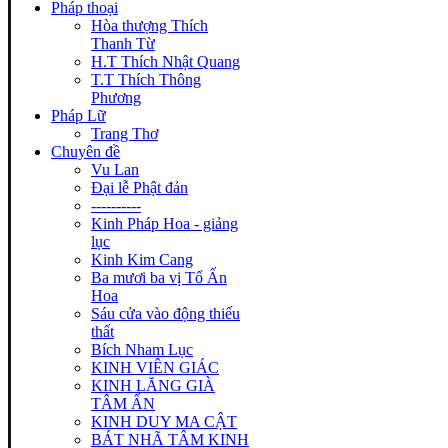
Pháp thoại
Hòa thượng Thích
Thanh Từ
H.T Thích Nhật Quang
T.T Thích Thông
Phương
Pháp Lữ
Trang Thơ
Chuyên đề
Vu Lan
Đại lễ Phật đản
----------
Kinh Pháp Hoa - giảng
lục
Kinh Kim Cang
Ba mươi ba vị Tổ Ấn
Hoa
Sáu cửa vào động thiếu
thất
Bích Nham Lục
KINH VIÊN GIÁC
KINH LĂNG GIÀ
TÂM ẤN
KINH DUY MA CẬT
BÁT NHÃ TÂM KINH