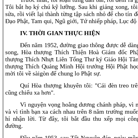
Tôi bắt họ ký chú kỹ lưỡng. Sau khi giảng xong, tô
sửa, rồi viết lại thành từng tập sách nhỏ để cho tí
Đạo Phật, Tam qui, Ngũ giới, Tứ nhiếp pháp, Lục độ 
IV.
THỜI GIAN THỰC HIỆN
Đến năm 1952, đường giao thông được dễ dàng
song, Hòa thượng Thích Thiện Hoà Giám đốc Ph
thượng Thích Nhựt Liên Tổng Thư ký Giáo Hội Tă
thượng Thích Quảng Minh Hội trưởng Hội Phật họ
mời tôi về sàigòn để chung lo Phật sự.
Quí Hòa thượng khuyên tôi: "Cái đèn treo trê
cũng chiếu xa hơn".
Vì nguyện vọng hoằng dương chánh pháp, vì 
và vì tình bạn xa cách nhau trên 8 năm trường muốn
hỉ nhận lời. Từ đây, tôi bắt đầu thu xếp mọi côn
đường.
Đầu năm 1953, sau Tết Nguyên đán, ngày mồn