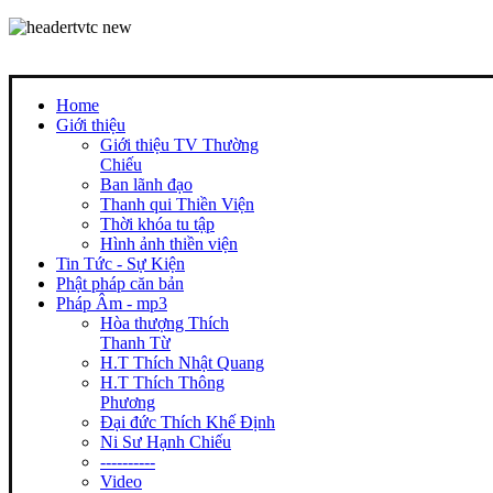
Home
Giới thiệu
Giới thiệu TV Thường
Chiếu
Ban lãnh đạo
Thanh qui Thiền Viện
Thời khóa tu tập
Hình ảnh thiền viện
Tin Tức - Sự Kiện
Phật pháp căn bản
Pháp Âm - mp3
Hòa thượng Thích
Thanh Từ
H.T Thích Nhật Quang
H.T Thích Thông
Phương
Đại đức Thích Khế Định
Ni Sư Hạnh Chiếu
----------
Video