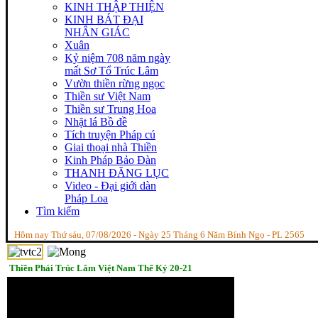
KINH THẬP THIỆN
KINH BÁT ĐẠI
NHÂN GIÁC
Xuân
Kỷ niệm 708 năm ngày
mất Sơ Tổ Trúc Lâm
Vườn thiền rừng ngọc
Thiền sư Việt Nam
Thiền sư Trung Hoa
Nhặt lá Bồ đề
Tích truyện Pháp cú
Giai thoại nhà Thiền
Kinh Pháp Bảo Đàn
THANH ĐĂNG LỤC
Video - Đại giới dàn
Pháp Loa
Tìm kiếm
Hôm nay Thứ sáu, 07/08/2026 - Ngày 25 Tháng 6 Năm Bính Ngọ - PL 2565
Thiền Phái Trúc Lâm Việt Nam Thế Kỷ 20-21