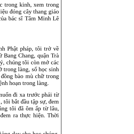
c trong kinh, xem trong
liệu đóng cây thang giáo
u của bác sĩ Tâm Minh Lê
h Phật pháp, tôi trở về
ứ Bang Chang, quận Trà
lý, chúng tôi còn mở các
 trong làng, số học sinh
 đồng bào mù chữ trong
ệnh hoạn trong làng.
muốn đi xa trước phải từ
, tôi bắt đầu tập sự, đem
ng tôi đã ôm ấp từ lâu,
 đem ra thực hiện. Thời
giảng dạy cho học chúng.