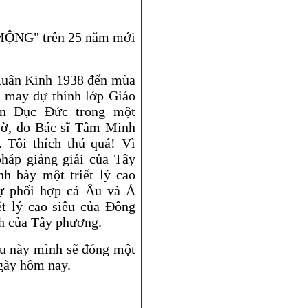
MỘNG" trên 25 năm mới
Xuân Kinh 1938 đến mùa
p may dự thính lớp Giáo
n Dục Đức trong một
iờ, do Bác sĩ Tâm Minh
 Tôi thích thú quá! Vì
háp giảng giải của Tây
nh bày một triết lý cao
ự phối hợp cả Âu và Á
ết lý cao siêu của Đông
ch của Tây phương.
au này mình sẽ đóng một
ngày hôm nay.