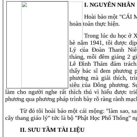
I.
NGUYÊN NHÂN
Hoài bảo một "CÁI 
hoàn toàn thực hiện.
Trong lúc du học ở 
hè năm 1941, tôi được dị
Lý của Đoàn Thanh Niê
tháng, mỗi đêm giảng 2 g
Lê Đình Thám đảm trách.
thấy bác sĩ đem phương p
phương mà giải thích, trì
siêu của Đông phương. S
làm cho người nghe rất thích thú vì hiểu được tri
phương qua phương pháp trình bày rõ ràng rành mạ
Từ đó tôi hoài bảo một cái mộng: "làm sao, s
cây thang giáo lý" tức là bộ "Phật Học Phổ Thông" 
II.
SƯU TẦM TÀI LIỆU