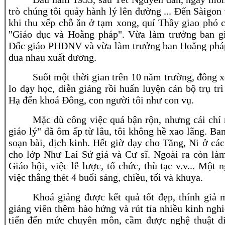
trò chúng tôi quảy hành lý lên đường ... Đến Sàigo
khi thu xếp chỗ ăn ở tạm xong, quí Thầy giao phó c
"Giáo dục và Hoằng pháp". Vừa làm trưởng ban
Đốc giáo PHĐNV và vừa làm trưởng ban Hoằng phá
đua nhau xuất dương.
Suốt một thời gian trên 10 năm trường, đông x
lo dạy học, diễn giảng rồi huấn luyện cán bộ trụ trì
Hạ đến khoá Đông, con người tôi như con vụ.
Mặc dù công việc quá bận rộn, nhưng cái chí
giáo lý" đã ôm ấp từ lâu, tôi không hề xao lãng. B
soạn bài, dịch kinh. Hết giờ dạy cho Tăng, Ni ở cá
cho lớp Như Lai Sứ giả và Cư sĩ. Ngoài ra còn làm
Giáo hội, việc lễ lược, tổ chức, thù tạc v.v... Một
việc thẳng thét 4 buổi sáng, chiều, tối và khuya.
Khoá giảng được kết quả tốt đẹp, thính giả
giảng viên thêm hào hứng và rút tỉa nhiều kinh ngh
tiến đến mức chuyên môn, cầm được nghệ thuật diễ