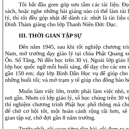
Tôi bắt đầu gom góp sưu tầm các tài liệu. Đọ
sách, hoặc nghe những bài giảng nào có thể làm tài 
lý, thì tôi đều góp nhặt để dành cả: nhứt là tài liệ
Đình Thám giảng cho lớp Thanh Niên Đức Dục.
III.
THỜI GIAN TẬP SỰ
Đến năm 1945, sau khi tốt nghiệp chương trìn
Nam, mở trường dạy giáo lý tại chùa Phật Quang x
Ôn. Số Tăng, Ni đến học trên 30 vị. Ngoài lớp giáo 
lớp học quốc ngữ mỗi buổi sáng, để dạy cho các em ở
gần 150 em; dạy lớp Bình Dân Học vụ để giúp cho
những buổi tối; và mở trạm y tế giúp cho đồng bào b
Muốn làm việc lớn, trước phải làm việc nhỏ, 
nơi gần. Nhơn có lớp giáo lý, số học chúng trên 30 vị
thí nghiệm chương trình Phật học phổ thông mà chú
để chờ cơ hội tốt, một hoàn cảnh rộng rãi hơn, sẽ
gian tập sự, chờ đợi gần 8 năm trường.
Trước nhất, tôi soạn từng dàn bài, rồi đem ra 