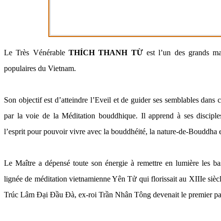
Le Très Vénérable
THÍCH THANH TỪ
est l’un des grands maî
populaires du Vietnam.
Son objectif est d’atteindre l’Eveil et de guider ses semblables dans c
par la voie de la Méditation bouddhique. Il apprend à ses disciples
l’esprit pour pouvoir vivre avec la bouddhéité, la nature-de-Bouddha e
Le Maître a dépensé toute son énergie à remettre en lumière les bas
lignée de méditation vietnamienne Yên Tử qui florissait au XIIIe siècl
Trúc Lâm Đại Đầu Đà, ex-roi Trần Nhân Tông devenait le premier pat