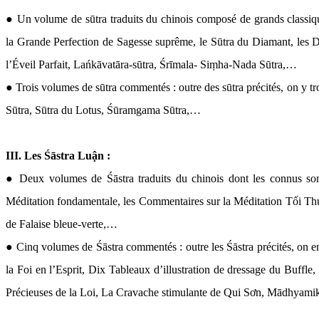
● Un volume de sūtra traduits du chinois composé de grands classiq
la Grande Perfection de Sagesse suprême, le Sūtra du Diamant, les D
l’Éveil Parfait, Lańkāvatāra-sūtra, Śrīmala- Siṃha-Nada Sūtra,…
● Trois volumes de sūtra commentés : outre des sūtra précités, on y tr
Sūtra, Sūtra du Lotus, Śūramgama Sūtra,…
III. Les Śāstra Luận :
● Deux volumes de Śāstra traduits du chinois dont les connus sont
Méditation fondamentale, les Commentaires sur la Méditation Tối 
de Falaise bleue-verte,…
● Cinq volumes de Śāstra commentés : outre les Śāstra précités, on en 
la Foi en l’Esprit, Dix Tableaux d’illustration de dressage du Buffle, 
Précieuses de la Loi, La Cravache stimulante de Qui Sơn, Mādhyami