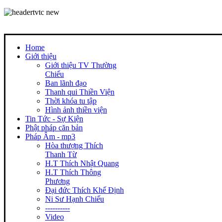
Home
Giới thiệu
Giới thiệu TV Thường
Chiếu
Ban lãnh đạo
Thanh qui Thiền Viện
Thời khóa tu tập
Hình ảnh thiền viện
Tin Tức - Sự Kiện
Phật pháp căn bản
Pháp Âm - mp3
Hòa thượng Thích
Thanh Từ
H.T Thích Nhật Quang
H.T Thích Thông
Phương
Đại đức Thích Khế Định
Ni Sư Hạnh Chiếu
----------
Video