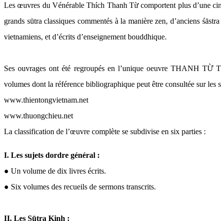
Les œuvres du Vénérable Thích Thanh Từ comportent plus d’une cin
grands sūtra classiques commentés à la manière zen, d’anciens śāstra 
vietnamiens, et d’écrits d’enseignement bouddhique.
Ses ouvrages ont été regroupés en l’unique oeuvre THANH TỪ 
volumes dont la référence bibliographique peut être consultée sur les si
www.thientongvietnam.net
www.thuongchieu.net
La classification de l’œuvre complète se subdivise en six parties :
I. Les sujets dordre général :
● Un volume de dix livres écrits.
● Six volumes des recueils de sermons transcrits.
II. Les Sūtra Kinh :