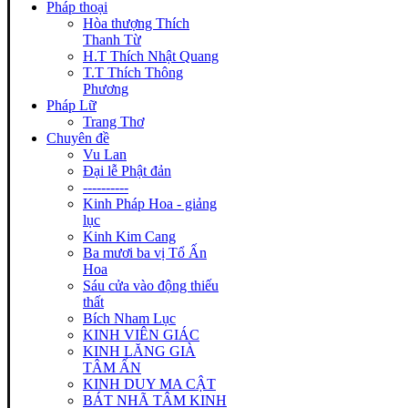
Pháp thoại
Hòa thượng Thích
Thanh Từ
H.T Thích Nhật Quang
T.T Thích Thông
Phương
Pháp Lữ
Trang Thơ
Chuyên đề
Vu Lan
Đại lễ Phật đản
----------
Kinh Pháp Hoa - giảng
lục
Kinh Kim Cang
Ba mươi ba vị Tổ Ấn
Hoa
Sáu cửa vào động thiếu
thất
Bích Nham Lục
KINH VIÊN GIÁC
KINH LĂNG GIÀ
TÂM ẤN
KINH DUY MA CẬT
BÁT NHÃ TÂM KINH