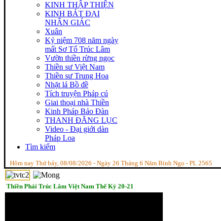
KINH THẬP THIỆN
KINH BÁT ĐẠI
NHÂN GIÁC
Xuân
Kỷ niệm 708 năm ngày
mất Sơ Tổ Trúc Lâm
Vườn thiền rừng ngọc
Thiền sư Việt Nam
Thiền sư Trung Hoa
Nhặt lá Bồ đề
Tích truyện Pháp cú
Giai thoại nhà Thiền
Kinh Pháp Bảo Đàn
THANH ĐĂNG LỤC
Video - Đại giới dàn
Pháp Loa
Tìm kiếm
Hôm nay Thứ bảy, 08/08/2026 - Ngày 26 Tháng 6 Năm Bính Ngọ - PL 2565
Thiền Phái Trúc Lâm Việt Nam Thế Kỷ 20-21