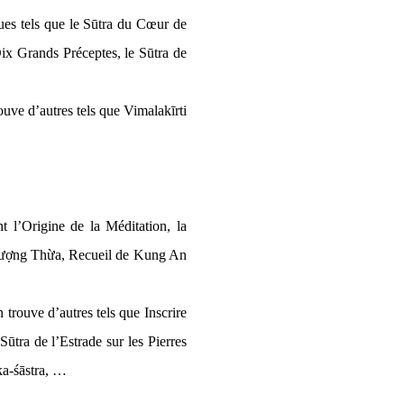
ues tels que le Sūtra du Cœur de
ix Grands Préceptes, le Sūtra de
ouve d’autres tels que Vimalakīrti
 l’Origine de la Méditation, la
Thượng Thừa, Recueil de Kung An
trouve d’autres tels que Inscrire
Sūtra de l’Estrade sur les Pierres
ka-śāstra, …