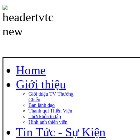
Home
Giới thiệu
Giới thiệu TV Thường
Chiếu
Ban lãnh đạo
Thanh qui Thiền Viện
Thời khóa tu tập
Hình ảnh thiền viện
Tin Tức - Sự Kiện