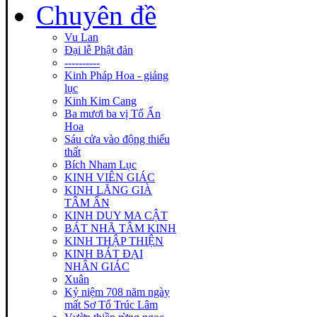
Chuyên đề
Vu Lan
Đại lễ Phật đản
----------
Kinh Pháp Hoa - giảng
lục
Kinh Kim Cang
Ba mươi ba vị Tổ Ấn
Hoa
Sáu cửa vào động thiếu
thất
Bích Nham Lục
KINH VIÊN GIÁC
KINH LĂNG GIÀ
TÂM ẤN
KINH DUY MA CẬT
BÁT NHÃ TÂM KINH
KINH THẬP THIỆN
KINH BÁT ĐẠI
NHÂN GIÁC
Xuân
Kỷ niệm 708 năm ngày
mất Sơ Tổ Trúc Lâm