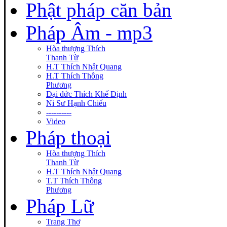
Phật pháp căn bản
Pháp Âm - mp3
Hòa thượng Thích
Thanh Từ
H.T Thích Nhật Quang
H.T Thích Thông
Phương
Đại đức Thích Khế Định
Ni Sư Hạnh Chiếu
----------
Video
Pháp thoại
Hòa thượng Thích
Thanh Từ
H.T Thích Nhật Quang
T.T Thích Thông
Phương
Pháp Lữ
Trang Thơ