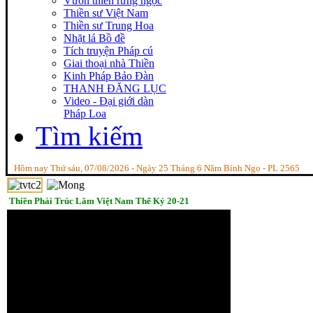
Vườn thiền rừng ngọc
Thiền sư Việt Nam
Thiền sư Trung Hoa
Nhặt lá Bồ đề
Tích truyện Pháp cú
Giai thoại nhà Thiền
Kinh Pháp Bảo Đàn
THANH ĐĂNG LỤC
Video - Đại giới dàn
Pháp Loa
Tìm kiếm
Hôm nay Thứ sáu, 07/08/2026 - Ngày 25 Tháng 6 Năm Bính Ngọ - PL 2565
Thiền Phái Trúc Lâm Việt Nam Thế Kỷ 20-21