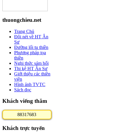
thuongchieu.net
Trang Chủ
Đôi nét về HT Ân
Sư
Đường lối tu thiền
Phương pháp tọa
thiền
Nghi thức sám hối
Thi kệ HT Ân Sư
Giới thiệu các thiền
viện
Hình ảnh TVTC
Sách đọc
Khách viếng thăm
8
8
3
1
7
6
8
3
Khách trực tuyến