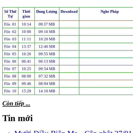
Số Thứ
Thời
Dung Lượng
Download
Nghe Pháp
Tự
gian
File 01
10:14
09.37 MB
File 02
10:00
09:16 MB
File 03
11:11
10:20 MB
File 04
13:37
12:40 MB
File 05
10:26
09:55 MB
File 06
06:41
06:13 MB
File 07
10:25
09:54 MB
File 08
08:00
07:32 MB
File 09
09:46
08:94 MB
File 10
15:29
14:10 MB
Còn tiếp ...
Tin mới