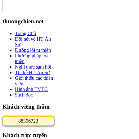
thuongchieu.net
Trang Chủ
Đôi nét về HT Ân
Sư
Đường lối tu thiền
Phương pháp tọa
thiền
Nghi thức sám hối
Thi kệ HT Ân Sư
Giới thiệu các thiền
viện
Hình ảnh TVTC
Sách đọc
Khách viếng thăm
8
8
3
0
6
7
2
3
Khách trực tuyến