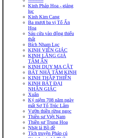
----------
Kinh Pháp Hoa - giảng
lục
Kinh Kim Cang
Ba mươi ba vị Tổ Ấn
Hoa
Sáu cửa vào động thiếu
thất
Bích Nham Lục
KINH VIÊN GIÁC
KINH LĂNG GIÀ
TÂM ẤN
KINH DUY MA CẬT
BÁT NHÃ TÂM KINH
KINH THẬP THIỆN
KINH BÁT ĐẠI
NHÂN GIÁC
Xuân
Kỷ niệm 708 năm ngày
mất Sơ Tổ Trúc Lâm
Vườn thiền rừng ngọc
Thiền sư Việt Nam
Thiền sư Trung Hoa
Nhặt lá Bồ đề
Tích truyện Pháp cú