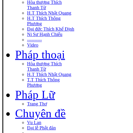
Hòa thượng Thích
Thanh Từ
H.T Thích Nhật Quang
H.T Thích Thông
Phương
Đại đức Thích Khế Định
Ni Sư Hạnh Chiếu
----------
Video
Pháp thoại
Hòa thượng Thích
Thanh Từ
H.T Thích Nhật Quang
T.T Thích Thông
Phương
Pháp Lữ
Trang Thơ
Chuyên đề
Vu Lan
Đại lễ Phật đản