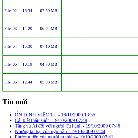
File 02
16:34
07:59 MB
File 03
14:29
06:64 MB
File 04
15:30
07:10 MB
File 05
10:19
04:73 MB
File 06
12:44
05:83 MB
Tin mới
ỔN ĐỊNH VIỆC TU -
16/11/2009 13:35
Cái biết thấu suốt -
19/10/2009 07:48
Tằng và Ái đối với người Tu hành -
19/10/2009 07:46
Những tai hại của ngũ trần -
19/10/2009 07:44
Phương tiện của người tu thiền -
19/10/2009 07:41