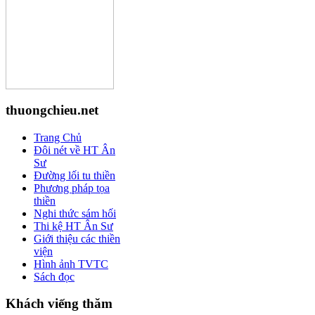
thuongchieu.net
Trang Chủ
Đôi nét về HT Ân
Sư
Đường lối tu thiền
Phương pháp tọa
thiền
Nghi thức sám hối
Thi kệ HT Ân Sư
Giới thiệu các thiền
viện
Hình ảnh TVTC
Sách đọc
Khách viếng thăm