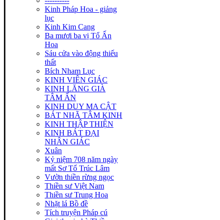
----------
Kinh Pháp Hoa - giảng
lục
Kinh Kim Cang
Ba mươi ba vị Tổ Ấn
Hoa
Sáu cửa vào động thiếu
thất
Bích Nham Lục
KINH VIÊN GIÁC
KINH LĂNG GIÀ
TÂM ẤN
KINH DUY MA CẬT
BÁT NHÃ TÂM KINH
KINH THẬP THIỆN
KINH BÁT ĐẠI
NHÂN GIÁC
Xuân
Kỷ niệm 708 năm ngày
mất Sơ Tổ Trúc Lâm
Vườn thiền rừng ngọc
Thiền sư Việt Nam
Thiền sư Trung Hoa
Nhặt lá Bồ đề
Tích truyện Pháp cú