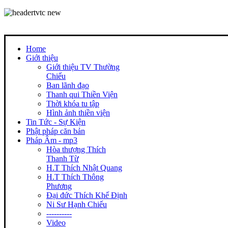
Home
Giới thiệu
Giới thiệu TV Thường
Chiếu
Ban lãnh đạo
Thanh qui Thiền Viện
Thời khóa tu tập
Hình ảnh thiền viện
Tin Tức - Sự Kiện
Phật pháp căn bản
Pháp Âm - mp3
Hòa thượng Thích
Thanh Từ
H.T Thích Nhật Quang
H.T Thích Thông
Phương
Đại đức Thích Khế Định
Ni Sư Hạnh Chiếu
----------
Video