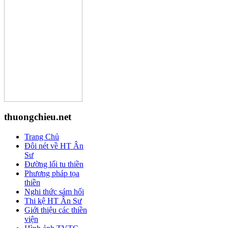
thuongchieu.net
Trang Chủ
Đôi nét về HT Ân
Sư
Đường lối tu thiền
Phương pháp tọa
thiền
Nghi thức sám hối
Thi kệ HT Ân Sư
Giới thiệu các thiền
viện