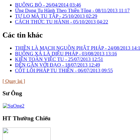
BUÔNG BỎ -
26/04/2014 03:46
Ứng Dụng Tu Hành Theo Thiền Tông -
08/11/2013 11:17
TỰ LO MÀ TU TẬP -
25/10/2013 02:29
CÁCH THỨC TU HÀNH -
05/10/2013 04:22
Các tin khác
THIỀN LÀ MẠCH NGUỒN PHẬT PHÁP -
24/08/2013 14:
BUÔNG XẢ LÀ DIỆU PHÁP -
03/08/2013 13:16
KIỆN TOÀN VIỆC TU -
25/07/2013 12:51
ĐẾN GẦN VỚI ĐẠO -
18/07/2013 12:49
CỐT LÕI PHÁP TU THIỀN -
06/07/2013 09:55
[ Quay lại ]
Sư Ông
HT Thường Chiếu