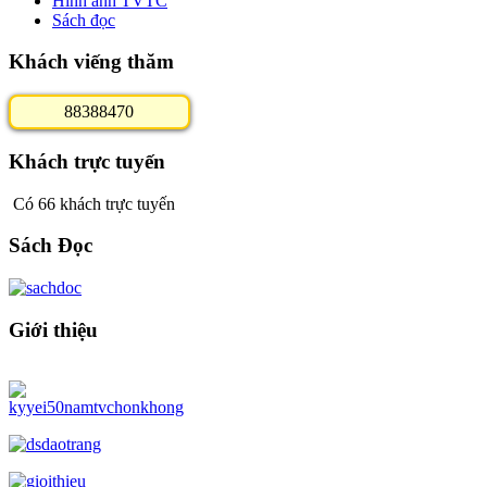
Hình ảnh TVTC
Sách đọc
Khách viếng thăm
8
8
3
8
8
4
7
0
Khách trực tuyến
Có 66 khách trực tuyến
Sách Đọc
Giới thiệu