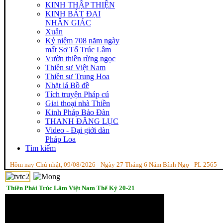
KINH THẬP THIỆN
KINH BÁT ĐẠI
NHÂN GIÁC
Xuân
Kỷ niệm 708 năm ngày
mất Sơ Tổ Trúc Lâm
Vườn thiền rừng ngọc
Thiền sư Việt Nam
Thiền sư Trung Hoa
Nhặt lá Bồ đề
Tích truyện Pháp cú
Giai thoại nhà Thiền
Kinh Pháp Bảo Đàn
THANH ĐĂNG LỤC
Video - Đại giới dàn
Pháp Loa
Tìm kiếm
Hôm nay Chủ nhật, 09/08/2026 - Ngày 27 Tháng 6 Năm Bính Ngọ - PL 2565
Thiền Phái Trúc Lâm Việt Nam Thế Kỷ 20-21