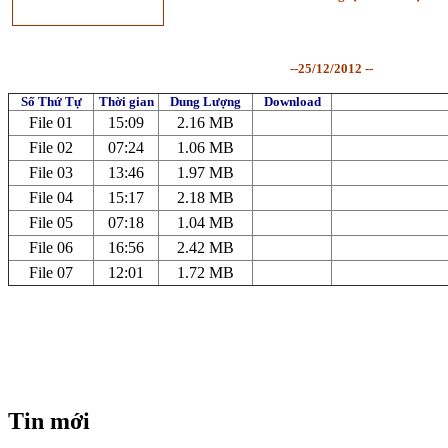
--25/12/2012 --
Số Thứ Tự
Thời gian
Dung Lượng
Download
File 01
15:09
2.16 MB
File 02
07:24
1.06 MB
File 03
13:46
1.97 MB
File 04
15:17
2.18 MB
File 05
07:18
1.04 MB
File 06
16:56
2.42 MB
File 07
12:01
1.72 MB
Tin mới