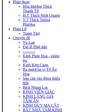
Pháp thoại
Hòa thượng Thích
Thanh Từ
H.T Thích Nhật Quang
T.T Thích Thông
Phương
Pháp Lữ
Trang Thơ
Chuyên đề
Vu Lan
Đại lễ Phật đản
----------
Kinh Pháp Hoa - giảng
lục
Kinh Kim Cang
Ba mươi ba vị Tổ Ấn
Hoa
Sáu cửa vào động thiếu
thất
Bích Nham Lục
KINH VIÊN GIÁC
KINH LĂNG GIÀ
TÂM ẤN
KINH DUY MA CẬT
BÁT NHÃ TÂM KINH