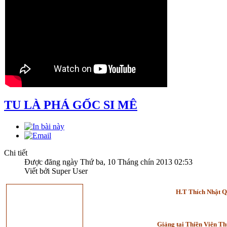
TU LÀ PHÁ GỐC SI MÊ
Chi tiết
Được đăng ngày Thứ ba, 10 Tháng chín 2013 02:53
Viết bởi Super User
H.T Thích Nhật 
Giảng tại Thiền Viện T