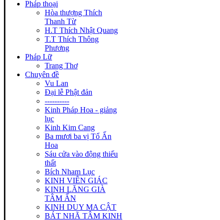
Pháp thoại
Hòa thượng Thích
Thanh Từ
H.T Thích Nhật Quang
T.T Thích Thông
Phương
Pháp Lữ
Trang Thơ
Chuyên đề
Vu Lan
Đại lễ Phật đản
----------
Kinh Pháp Hoa - giảng
lục
Kinh Kim Cang
Ba mươi ba vị Tổ Ấn
Hoa
Sáu cửa vào động thiếu
thất
Bích Nham Lục
KINH VIÊN GIÁC
KINH LĂNG GIÀ
TÂM ẤN
KINH DUY MA CẬT
BÁT NHÃ TÂM KINH