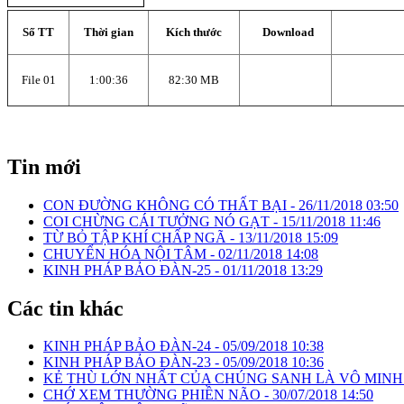
Số TT
Thời gian
Kích thước
Download
File 01
1:00:36
82:30 MB
Tin mới
CON ĐƯỜNG KHÔNG CÓ THẤT BẠI -
26/11/2018 03:50
COI CHỪNG CÁI TƯỞNG NÓ GẠT -
15/11/2018 11:46
TỪ BỎ TẬP KHÍ CHẤP NGÃ -
13/11/2018 15:09
CHUYỂN HÓA NỘI TÂM -
02/11/2018 14:08
KINH PHÁP BẢO ĐÀN-25 -
01/11/2018 13:29
Các tin khác
KINH PHÁP BẢO ĐÀN-24 -
05/09/2018 10:38
KINH PHÁP BẢO ĐÀN-23 -
05/09/2018 10:36
KẺ THÙ LỚN NHẤT CỦA CHÚNG SANH LÀ VÔ MINH
CHỚ XEM THƯỜNG PHIỀN NÃO -
30/07/2018 14:50