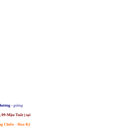
hương -
giảng
g 09
-Mậu Tuất ) tại
g Chiếu - Hoa Kỳ