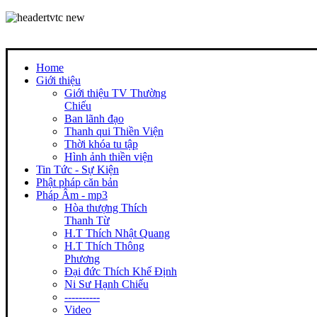
Home
Giới thiệu
Giới thiệu TV Thường
Chiếu
Ban lãnh đạo
Thanh qui Thiền Viện
Thời khóa tu tập
Hình ảnh thiền viện
Tin Tức - Sự Kiện
Phật pháp căn bản
Pháp Âm - mp3
Hòa thượng Thích
Thanh Từ
H.T Thích Nhật Quang
H.T Thích Thông
Phương
Đại đức Thích Khế Định
Ni Sư Hạnh Chiếu
----------
Video