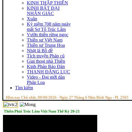
KINH THẬP THIỆN
KINH BÁT ĐẠI
NHÂN GIÁC
Xuân
Kỷ niệm 708 năm ngày
mất Sơ Tổ Trúc Lâm
Vườn thiền rừng ngọc
Thiền sư Việt Nam
Thiền sư Trung Hoa
Nhặt lá Bồ đề
Tích truyện Pháp cú
Giai thoại nhà Thiền
Kinh Pháp Bảo Đàn
THANH ĐĂNG LỤC
Video - Đại giới dàn
Pháp Loa
Tìm kiếm
Hôm nay Chủ nhật, 09/08/2026 - Ngày 27 Tháng 6 Năm Bính Ngọ - PL 2565
Thiền Phái Trúc Lâm Việt Nam Thế Kỷ 20-21