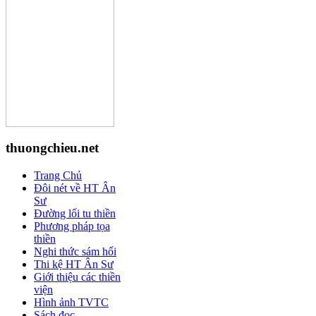
thuongchieu.net
Trang Chủ
Đôi nét về HT Ân
Sư
Đường lối tu thiền
Phương pháp tọa
thiền
Nghi thức sám hối
Thi kệ HT Ân Sư
Giới thiệu các thiền
viện
Hình ảnh TVTC
Sách đọc