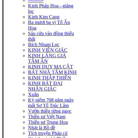
----------
Kinh Pháp Hoa - giảng
lục
Kinh Kim Cang
Ba mươi ba vị Tổ Ấn
Hoa
Sáu cửa vào động thiếu
thất
Bích Nham Lục
KINH VIÊN GIÁC
KINH LĂNG GIÀ
TÂM ẤN
KINH DUY MA CẬT
BÁT NHÃ TÂM KINH
KINH THẬP THIỆN
KINH BÁT ĐẠI
NHÂN GIÁC
Xuân
Kỷ niệm 708 năm ngày
mất Sơ Tổ Trúc Lâm
Vườn thiền rừng ngọc
Thiền sư Việt Nam
Thiền sư Trung Hoa
Nhặt lá Bồ đề
Tích truyện Pháp cú