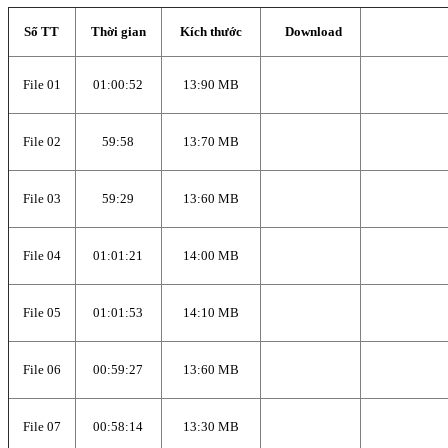
Số TT
Thời gian
Kích thước
Download
File 01
01:00:52
13:90 MB
File 02
59:58
13:70 MB
File 03
59:29
13:60 MB
File 04
01:01:21
14:00 MB
File 05
01:01:53
14:10 MB
File 06
00:59:27
13:60 MB
File 07
00:58:14
13:30 MB