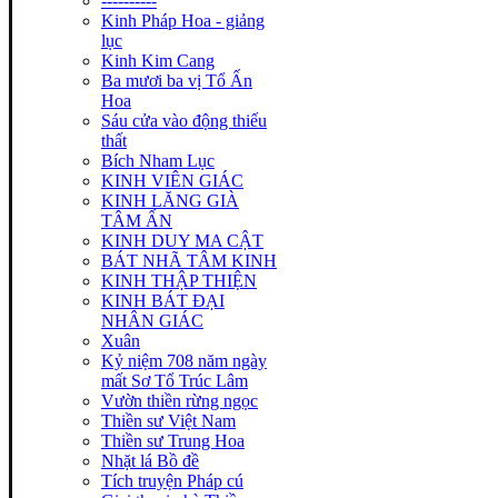
----------
Kinh Pháp Hoa - giảng
lục
Kinh Kim Cang
Ba mươi ba vị Tổ Ấn
Hoa
Sáu cửa vào động thiếu
thất
Bích Nham Lục
KINH VIÊN GIÁC
KINH LĂNG GIÀ
TÂM ẤN
KINH DUY MA CẬT
BÁT NHÃ TÂM KINH
KINH THẬP THIỆN
KINH BÁT ĐẠI
NHÂN GIÁC
Xuân
Kỷ niệm 708 năm ngày
mất Sơ Tổ Trúc Lâm
Vườn thiền rừng ngọc
Thiền sư Việt Nam
Thiền sư Trung Hoa
Nhặt lá Bồ đề
Tích truyện Pháp cú