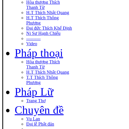
Hòa thượng Thích
Thanh Từ
H.T Thích Nhật Quang
H.T Thích Thông
Phương
Đại đức Thích Khế Định
Ni Sư Hạnh Chiếu
----------
Video
Pháp thoại
Hòa thượng Thích
Thanh Từ
H.T Thích Nhật Quang
T.T Thích Thông
Phương
Pháp Lữ
Trang Thơ
Chuyên đề
Vu Lan
Đại lễ Phật đản