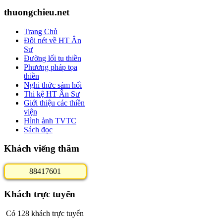
thuongchieu.net
Trang Chủ
Đôi nét về HT Ân
Sư
Đường lối tu thiền
Phương pháp tọa
thiền
Nghi thức sám hối
Thi kệ HT Ân Sư
Giới thiệu các thiền
viện
Hình ảnh TVTC
Sách đọc
Khách viếng thăm
8
8
4
1
7
6
0
1
Khách trực tuyến
Có 128 khách trực tuyến