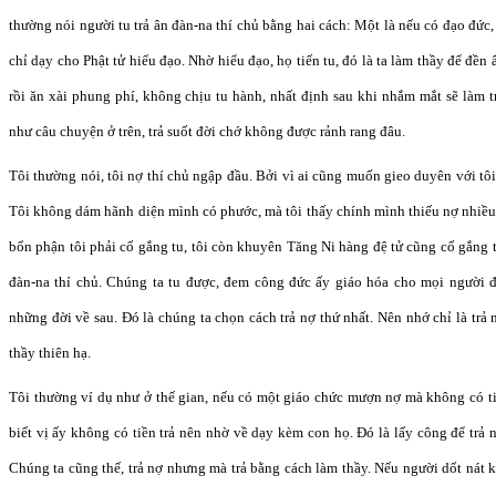
thường nói người tu trả ân đàn-na thí chủ bằng hai cách: Một là nếu có đạo đức
chỉ dạy cho Phật tử hiểu đạo. Nhờ hiểu đạo, họ tiến tu, đó là ta làm thầy để đền 
rồi ăn xài phung phí, không chịu tu hành, nhất định sau khi nhắm mắt sẽ làm t
như câu chuyện ở trên, trả suốt đời chớ không được rảnh rang đâu.
Tôi thường nói, tôi nợ thí chủ ngập đầu. Bởi vì ai cũng muốn gieo duyên với tôi
Tôi không dám hãnh diện mình có phước, mà tôi thấy chính mình thiếu nợ nhiều 
bổn phận tôi phải cố gắng tu, tôi còn khuyên Tăng Ni hàng đệ tử cũng cố gắng t
đàn-na thí chủ. Chúng ta tu được, đem công đức ấy giáo hóa cho mọi người đ
những đời về sau. Đó là chúng ta chọn cách trả nợ thứ nhất. Nên nhớ chỉ là trả
thầy thiên hạ.
Tôi thường ví dụ như ở thế gian, nếu có một giáo chức mượn nợ mà không có ti
biết vị ấy không có tiền trả nên nhờ về dạy kèm con họ. Đó là lấy công để trả 
Chúng ta cũng thế, trả nợ nhưng mà trả bằng cách làm thầy. Nếu người dốt nát