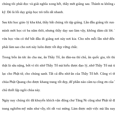
chúng tôi phải đọc và giải nghĩa xong hết, thầy mới giảng sau. Thành ra không a
kỹ. Đó là lối dạy giúp học trò tiến rất nhanh.
Sau khi học giáo lý kha khá, thầy bắt chúng tôi tập giảng. Lần đầu giảng tôi r
mình mới học có ba năm thôi, nhưng thầy dạy sao làm vậy, không dám cãi lời.
vừa học vừa có thể bắt đầu đi giảng nơi này nơi kia. Cho nên mỗi lần nhớ đến
phải làm sao cho nơi này luôn được tốt đẹp vững chắc.
Trong bốn ân tức ân cha mẹ, ân Thầy Tổ, ân đàn-na thí chủ, ân quốc gia, tôi th
thật là sâu nặng, bởi vì tôi nhờ Thầy Tổ mà hiểu được đạo lý, nhờ Thầy Tổ mà ti
lạc cho Phật tử, cho chúng sanh. Tất cả đều nhờ ân của Thầy Tổ hết. Cũng vì t
chùa Phật Quang cho được khang trang tốt đẹp, để phần nào cảm tạ công ơn của
chủ thiết lập ngôi chùa này.
Ngày nay chúng tôi đã khuyến khích vận động chư Tăng Ni cũng như Phật tử đ
trang nghiêm mỹ mãn như vầy, tôi rất vui mừng. Làm được một việc mà lâu na