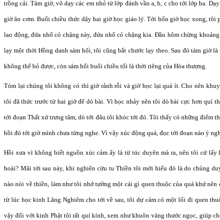
trồng cải. Tám giờ, vô dạy các em nhỏ từ lớp đánh vần a, b, c cho tới lớp ba. Dạy
giờ ăn cơm. Buổi chiều thức dậy hai giờ học giáo lý. Tới bốn giờ học xong, tôi
lao động, đứa nhổ cỏ chặng này, đứa nhổ cỏ chặng kia. Đầu hôm chừng khoảng 
lạy một thời Hồng danh sám hối, tôi cũng bắt chước lạy theo. Sau đó tám giờ là
không thể bỏ được, còn sám hối buổi chiều tối là thời riêng của Hòa thượng.
Tóm lại chúng tôi không có thì giờ rảnh rỗi và giờ học lại quá ít. Cho nên khuy
tôi đã thức trước từ hai giờ để dò bài. Vì học nhảy nên tôi dò bài cực hơn quí
tới đoạn Thất xứ trưng tâm, dò tới đâu tôi khóc tới đó. Tôi thấy có những điểm t
hồi đó tới giờ mình chưa từng nghe. Vì vậy xúc động quá, đọc tới đoạn nào ý ngh
Hồi xưa vì không biết nguồn xúc cảm ấy là từ túc duyên mà ra, nên tôi cứ lấy
hoài? Mãi tới sau này, khi nghiên cứu tu Thiền tôi mới hiểu đó là do chủng d
nào nói về thiền, làm như tôi nhớ tưởng một cái gì quen thuộc của quá khứ nên
từ lúc học kinh Lăng Nghiêm cho tới về sau, tôi dự cảm có một lối đi quen th
vậy đối với kinh Phật tôi rất quí kính, xem như khuôn vàng thước ngọc, giúp 