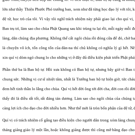
lớn như thầy Thiện Phước Phó trưởng ban, xem như đã từng học đạo lý với tôi, 
đệ tử, học trò của tôi. Vì vậy tôi nghĩ trách nhiệm này phải giao lại cho quí vị
Ban trụ trì, làm sao cho chùa Phật Quang sau khi trùng tu lại rồi, mỗi ngày mỗi
làng, dân chúng địa phương. Không thể cất ngôi chùa rồi đóng cửa để đó, chờ h
là chuyện vô ích, tốn công tốn của đàn-na thí chủ không có nghĩa lý gì hết. Nê
xin quí vị dòm ngó chung lo cho những vị ở đây đủ điều kiện phát triển Phật phá
Phần thứ ba là Ban hộ tự. Hồi xưa không có Ban hộ tự, nhưng bây giờ vì Ban t
chung sức. Những vị cư sĩ nhiệt tâm, nhất là Trưởng ban hộ tự hiện giờ, tức ch
đem hết tinh thần lo lắng cho chùa. Quí vị hết đời ông tới đời cha, đời con rồi đờ
thấy đó là điều rất tốt, rất đáng tán dương. Làm sao cho ngôi chùa của chúng t
càng lợi ích cho đạo cho đời nhiều hơn. Như thế mới là tròn bổn phận của đệ tử, 
Quí vị có trách nhiệm cố gắng tạo điều kiện cho người dân trong xóm làng chu
tháng giảng giáo lý một lần, hoặc không giảng được thì cũng mở băng đạo cho 