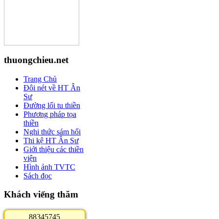
thuongchieu.net
Trang Chủ
Đôi nét về HT Ân
Sư
Đường lối tu thiền
Phương pháp tọa
thiền
Nghi thức sám hối
Thi kệ HT Ân Sư
Giới thiệu các thiền
viện
Hình ảnh TVTC
Sách đọc
Khách viếng thăm
8
8
3
4
5
7
4
5