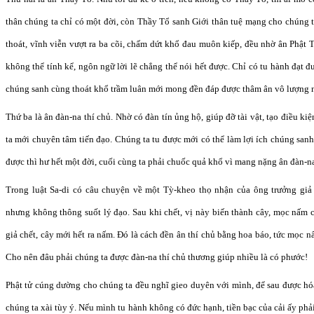
thân chúng ta chỉ có một đời, còn Thầy Tổ sanh Giới thân tuệ mạng cho chúng t
thoát, vĩnh viễn vượt ra ba cõi, chấm dứt khổ đau muôn kiếp, đều nhờ ân Phật
không thể tính kể, ngôn ngữ lời lẽ chẳng thể nói hết được. Chỉ có tu hành đạt 
chúng sanh cùng thoát khổ trầm luân mới mong đền đáp được thâm ân vô lượng 
Thứ ba là ân đàn-na thí chủ. Nhờ có đàn tín ủng hộ, giúp đỡ tài vật, tạo điều k
ta mới chuyên tâm tiến đạo. Chúng ta tu được mới có thể làm lợi ích chúng sanh
được thì hư hết một đời, cuối cùng ta phải chuốc quả khổ vì mang nặng ân đàn-na
Trong luật Sa-di có câu chuyện về một Tỳ-kheo thọ nhận của ông trưởng giả 
nhưng không thông suốt lý đạo. Sau khi chết, vị này biến thành cây, mọc nấm c
giả chết, cây mới hết ra nấm. Đó là cách đền ân thí chủ bằng hoa báo, tức mọc nấ
Cho nên đâu phải chúng ta được đàn-na thí chủ thương giúp nhiều là có phước!
Phật tử cúng dường cho chúng ta đều nghĩ gieo duyên với mình, để sau được h
chúng ta xài tùy ý. Nếu mình tu hành không có đức hạnh, tiền bạc của cải ấy phải