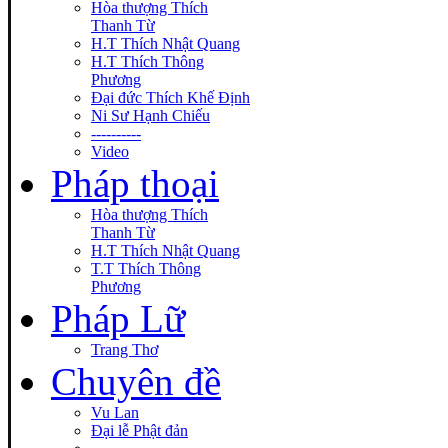
Hòa thượng Thích
Thanh Từ
H.T Thích Nhật Quang
H.T Thích Thông
Phương
Đại đức Thích Khế Định
Ni Sư Hạnh Chiếu
----------
Video
Pháp thoại
Hòa thượng Thích
Thanh Từ
H.T Thích Nhật Quang
T.T Thích Thông
Phương
Pháp Lữ
Trang Thơ
Chuyên đề
Vu Lan
Đại lễ Phật đản