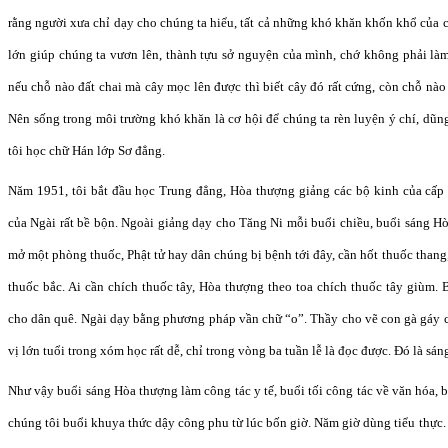
rằng người xưa chỉ dạy cho chúng ta hiểu, tất cả những khó khăn khốn khổ của 
lớn giúp chúng ta vươn lên, thành tựu sở nguyện của mình, chớ không phải làm t
nếu chỗ nào đất chai mà cây mọc lên được thì biết cây đó rất cứng, còn chỗ nà
Nên sống trong môi trường khó khăn là cơ hội để chúng ta rèn luyện ý chí, dũng
tôi học chữ Hán lớp Sơ đẳng.
Năm 1951, tôi bắt đầu học Trung đẳng, Hòa thượng giảng các bộ kinh của cấp
của Ngài rất bề bộn. Ngoài giảng dạy cho Tăng Ni mỗi buổi chiều, buổi sáng Hò
mở một phòng thuốc, Phật tử hay dân chúng bị bệnh tới đây, cần hốt thuốc than
thuốc bắc. Ai cần chích thuốc tây, Hòa thượng theo toa chích thuốc tây giùm.
cho dân quê. Ngài dạy bằng phương pháp vần chữ “o”. Thầy cho vẽ con gà gáy có 
vị lớn tuổi trong xóm học rất dễ, chỉ trong vòng ba tuần lễ là đọc được. Đó là sá
Như vậy buổi sáng Hòa thượng làm công tác y tế, buổi tối công tác về văn hóa, 
chúng tôi buổi khuya thức dậy công phu từ lúc bốn giờ. Năm giờ dùng tiểu thực. 