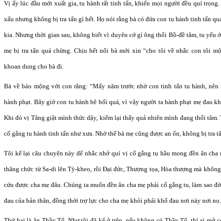
Vị ấy lúc đầu mới xuất gia, tu hành rất tinh tấn, khiến mọi người đều quí trọn
xấu nhưng không bị tra tấn gì hết. Họ nói rằng bà có đứa con tu hành tinh tấn 
kia. Nhưng thời gian sau, không biết vì duyên cớ gì ông thối Bồ-đề tâm, tu yếu 
mẹ bị tra tấn quá chừng. Chịu hết nổi bà mới xin “cho tôi về nhắc con tôi m
khoan dung cho bà đi.
Bà về báo mộng với con rằng: “Mấy năm trước nhờ con tinh tấn tu hành, nên
hành phạt. Bây giờ con tu hành bê bối quá, vì vậy người ta hành phạt mẹ đau kh
Khi đó vị Tăng giật mình thức dậy, kiểm lại thấy quả nhiên mình đang thối tâm
cố gắng tu hành tinh tấn như xưa. Nhờ thế bà mẹ cũng được an ổn, không bị tra t
Tôi kể lại câu chuyện này để nhắc nhở quí vị cố gắng tu hầu mong đền ân cha
thăng chức từ Sa-di lên Tỳ-kheo, rồi Đại đức, Thượng tọa, Hòa thượng mà không
cứu được cha mẹ đâu. Chúng ta muốn đền ân cha mẹ phải cố gắng tu, làm sao đờ
đau của bản thân, đồng thời trợ lực cho cha mẹ khỏi phải khổ đau nơi này nơi nọ.
Thứ hai là ân Thầy Tổ. Như tôi đã kể ở trên, nếu không có Thầy Tổ, thì ai mở 