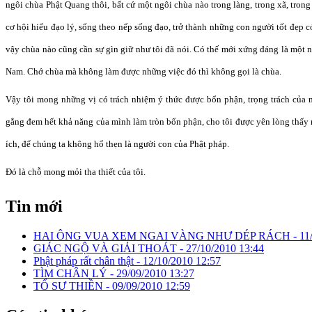
ngôi chùa Phật Quang thôi, bất cứ một ngôi chùa nào trong làng, trong xã, tron
cơ hội hiểu đạo lý, sống theo nếp sống đạo, trở thành những con người tốt đẹp có
vậy chùa nào cũng cần sự gìn giữ như tôi đã nói. Có thế mới xứng đáng là một n
Nam. Chớ chùa mà không làm được những việc đó thì không gọi là chùa.
Vậy tôi mong những vị có trách nhiệm ý thức được bổn phận, trọng trách của 
gắng đem hết khả năng của mình làm tròn bổn phận, cho tôi được yên lòng thấy
ích, để chúng ta không hổ thẹn là người con của Phật pháp.
Đó là chỗ mong mỏi tha thiết của tôi.
Tin mới
HAI ÔNG VUA XEM NGAI VÀNG NHƯ DÉP RÁCH -
11
GIÁC NGỘ VÀ GIẢI THOÁT -
27/10/2010 13:44
Phật pháp rất chân thật -
12/10/2010 12:57
TÌM CHÂN LÝ -
29/09/2010 13:27
TỔ SƯ THIỀN -
09/09/2010 12:59