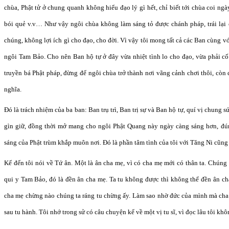
chùa, Phật tử ở chung quanh không hiểu đạo lý gì hết, chỉ biết tới chùa coi ng
bói quẻ v.v… Như vậy ngôi chùa không làm sáng tỏ được chánh pháp, trái lại 
chúng, không lợi ích gì cho đạo, cho đời. Vì vậy tôi mong tất cả các Ban cùng v
ngôi Tam Bảo. Cho nên Ban hộ tự ở đây vừa nhiệt tình lo cho đạo, vừa phải cố
truyền bá Phật pháp, đừng để ngôi chùa trở thành nơi vãng cảnh chơi thôi, còn 
nghĩa.
Đó là trách nhiệm của ba ban: Ban trụ trì, Ban trị sự và Ban hộ tự, quí vị chung s
gìn giữ, đồng thời mở mang cho ngôi Phật Quang này ngày càng sáng hơn, đún
sáng của Phật trùm khắp muôn nơi. Đó là phần tâm tình của tôi với Tăng Ni cũng 
Kế đến tôi nói về Tứ ân. Một là ân cha mẹ, vì có cha mẹ mới có thân ta. Chúng 
qui y Tam Bảo, đó là đền ân cha mẹ. Ta tu không được thì không thể đền ân ch
cha mẹ chừng nào chúng ta ráng tu chừng ấy. Làm sao nhờ đức của mình mà cha 
sau tu hành. Tôi nhớ trong sử có câu chuyện kể về một vị tu sĩ, vì đọc lâu tôi khô