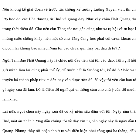
Nếu không kể giai đoạn về trước tức không kể trường Lưỡng Xuyên v.v... thì 
lớp học do các Hòa thượng từ Huế về giảng dạy. Như vậy chùa Phật Quang đ
trong thời điểm đó. Cho nên chư Tăng các nơi gần cũng như xa tụ hội về tu học
những cuộc chống Pháp, nên một số chư Tăng đang học phải cởi ca-sa khoác ch
đi, còn lại không bao nhiêu. Năm tôi vào chùa, quí thầy bắt đầu đi từ từ.
Ngôi Tam Bảo Phật Quang này là chiếc nôi đầu tiên khi tôi vào đạo. Tôi nghĩ hồ
giờ mình làm lại cũng phải thế ấy, để trước hết là Sư ông tôi, kế đó Sư bác và
truyền bá chánh pháp từ xưa đến nay vẫn được tròn đủ. Vì vậy tôi yêu cầu ban t
gì ngày xưa đã làm. Đó là điểm tôi nghĩ quí vị thông cảm cho chủ ý của tôi mu
làm khác.
Lại nữa, ngôi chùa này ngày xưa đã có kỷ niệm sâu đậm với tôi. Ngày rằm th
Huệ, một ân nhân hướng dẫn chúng tôi về đây xin tu, nên ngày này là ngày đầu 
Quang. Nhưng thầy tôi nhận cho ở tu với điều kiện phải công quả ba tháng, để x