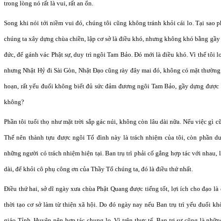
trong lòng nó rất là vui, rất an ổn.
Song khi nói tới niềm vui đó, chúng tôi cũng không tránh khỏi cái lo. Tại sao 
chúng ta xây dựng chùa chiền, lập cơ sở là điều khó, nhưng không khó bằng gầy
đức, để gánh vác Phật sự, duy trì ngôi Tam Bảo. Đó mới là điều khó. Vì thế tôi lo
nhưng Nhật Hỷ đi Sài Gòn, Nhật Đạo cũng rày đây mai đó, không có mặt thường 
hoạn, rất yếu đuối không biết đủ sức đảm đương ngôi Tam Bảo, gầy dựng được
không?
Phần tôi tuổi thọ như mặt trời sắp gác núi, không còn lâu dài nữa. Nếu việc gì c
Thế nên thành tựu được ngôi Tổ đình này là trách nhiệm của tôi, còn phần d
những người có trách nhiệm hiện tại. Ban trụ trì phải cố gắng hợp tác với nhau,
dài, để khỏi cô phụ công ơn của Thầy Tổ chúng ta, đó là điều thứ nhất.
Điều thứ hai, sở dĩ ngày xưa chùa Phật Quang được tiếng tốt, lợi ích cho đạo 
thời tạo cơ sở làm từ thiện xã hội. Do đó ngày nay nếu Ban trụ trì yếu đuối kh
giáo Tỉnh, Huyện nên hợp tác chung lo. Vì trên thực tế, Ban trị sự cũng là nhữn