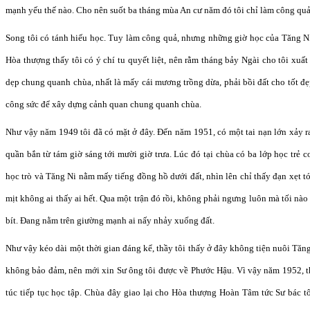
mạnh yếu thế nào. Cho nên suốt ba tháng mùa An cư năm đó tôi chỉ làm công quả 
Song tôi có tánh hiếu học. Tuy làm công quả, nhưng những giờ học của Tăng Ni
Hòa thượng thấy tôi có ý chí tu quyết liệt, nên rằm tháng bảy Ngài cho tôi xuất 
dẹp chung quanh chùa, nhất là mấy cái mương trồng dừa, phải bồi đất cho tốt đ
công sức để xây dựng cảnh quan chung quanh chùa.
Như vậy năm 1949 tôi đã có mặt ở đây. Đến năm 1951, có một tai nạn lớn xảy r
quần bắn từ tám giờ sáng tới mười giờ trưa. Lúc đó tại chùa có ba lớp học trẻ c
học trò và Tăng Ni nằm mấy tiếng đồng hồ dưới đất, nhìn lên chỉ thấy đạn xẹt t
mịt không ai thấy ai hết. Qua một trận đó rồi, không phải ngưng luôn mà tối nào
bít. Đang nằm trên giường mạnh ai nấy nhảy xuống đất.
Như vậy kéo dài một thời gian đáng kể, thầy tôi thấy ở đây không tiện nuôi Tăn
không bảo đảm, nên mới xin Sư ông tôi được về Phước Hậu. Vì vậy năm 1952, t
túc tiếp tục học tập. Chùa đây giao lại cho Hòa thượng Hoàn Tâm tức Sư bác t