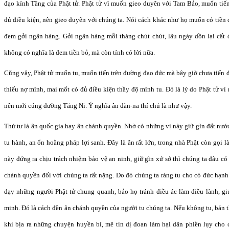
đạo kính Tăng của Phật tử. Phật tử vì muốn gieo duyên với Tam Bảo, muốn tiế
đủ điều kiện, nên gieo duyên với chúng ta. Nói cách khác như họ muốn có tiền 
đem gởi ngân hàng. Gởi ngân hàng mỗi tháng chút chút, lâu ngày dồn lại cất
không có nghĩa là đem tiền bỏ, mà còn tính có lời nữa.
Cũng vậy, Phật tử muốn tu, muốn tiến trên đường đạo đức mà bây giờ chưa tiến đ
thiếu nợ mình, mai mốt có đủ điều kiện thầy độ mình tu. Đó là lý do Phật tử vì
nên mới cúng dường Tăng Ni. Ý nghĩa ân đàn-na thí chủ là như vậy.
Thứ tư là ân quốc gia hay ân chánh quyền. Nhờ có những vị này giữ gìn đất nướ
tu hành, an ổn hoằng pháp lợi sanh. Đây là ân rất lớn, trong nhà Phật còn gọi
này đứng ra chịu trách nhiệm bảo vệ an ninh, giữ gìn xứ sở thì chúng ta đâu có
chánh quyền đối với chúng ta rất nặng. Do đó chúng ta ráng tu cho có đức hạ
dạy những người Phật tử chung quanh, bảo họ tránh điều ác làm điều lành, gi
minh. Đó là cách đền ân chánh quyền của người tu chúng ta. Nếu không tu, bản 
khi bịa ra những chuyện huyền bí, mê tín dị đoan làm hại dân phiền lụy cho