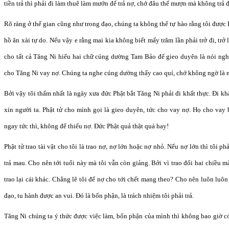
tiền trả thì phải đi làm thuê làm mướn để trả nợ, chớ đâu thể mượn mà không trả 
Rõ ràng ở thế gian cũng như trong đạo, chúng ta không thể tự hào rằng tôi được P
hồ ăn xài tự do. Nếu vậy e rằng mai kia không biết mấy trăm lần phải trở đi, trở l
cho tất cả Tăng Ni hiểu hai chữ cúng dường Tam Bảo để gieo duyên là nói nghe
cho Tăng Ni vay nợ. Chúng ta nghe cúng dường thấy cao quí, chớ không ngờ là nh
Bởi vậy tôi thấm nhất là ngày xưa đức Phật bắt Tăng Ni phải đi khất thực. Đi kh
xin người ta. Phật tử cho mình gọi là gieo duyên, tức cho vay nợ. Họ cho vay b
ngay tức thì, không để thiếu nợ. Đức Phật quả thật quá hay!
Phật tử trao tài vật cho tôi là trao nợ, nợ lớn hoặc nợ nhỏ. Nếu nợ lớn thì tôi phải 
trả mau. Cho nên tới tuổi này mà tôi vẫn còn giảng. Bởi vì trao đổi hai chiều mà,
trao lại cái khác. Chẳng lẽ tôi để nợ cho tới chết mang theo? Cho nên luôn luôn
đạo, tu hành được an vui. Đó là bổn phận, là trách nhiệm tôi phải trả.
Tăng Ni chúng ta ý thức được việc làm, bổn phận của mình thì không bao giờ có