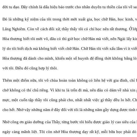
đời tu đạo. Đây chính là dấu hiệu báo trước cho nhân duyên tu thiền của tôi về sa
Đó là những kỷ niệm của tôi trong thời mới xuất gia, học chữ Hán, học kinh, 
Lăng Nghiêm. Còn về cách đối xử, thầy thấy tôi có chí học nên rất thương. Ở lớ
Hòa thượng biết tôi mới vô, đâu có thì giờ học chữ Hán mà viết, nên Ngài lấy kin
lý do tôi biết dịch mà không biết viết chữ Hán. Chữ Hán tôi viết xấu lắm vì ít v
Hòa thượng đã dành cho mình, khiến một số huynh đệ đồng thời không bằng lò
với tôi. Điều đó cũng hợp lý thôi.
Thêm một điểm nữa, tôi vô chùa hoàn toàn không có liên hệ với gia đình, chỉ 
chớ không có thí chủ riêng. Vì khi tu là trốn đi mà, nên đâu có dám về nhà xin
mực, một cuốn tập thầy tôi cũng phải cho, nhất nhất việc gì thầy đều lo hết. C
cho hết. Nhờ vậy những năm ở đây đối với tôi là những năm gầy dựng được tinh t
Nhờ công ơn giáo dưỡng của Thầy, từng bước tôi hiểu được giáo lý cao siêu của 
ngày càng mãnh liệt. Tôi còn nhớ Hòa thượng dạy rất kỹ, mỗi bữa học phải dò 