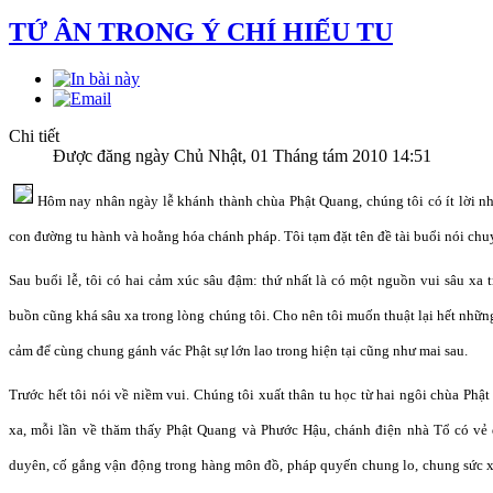
TỨ ÂN TRONG Ý CHÍ HIẾU TU
Chi tiết
Được đăng ngày Chủ Nhật, 01 Tháng tám 2010 14:51
Hôm nay nhân ngày lễ khánh thành chùa Phật Quang, chúng tôi có ít lời nh
con đường tu hành và hoằng hóa chánh pháp. Tôi tạm đặt tên đề tài buổi nói chuy
Sau buổi lễ, tôi có hai cảm xúc sâu đậm: thứ nhất là có một nguồn vui sâu xa t
buồn cũng khá sâu xa trong lòng chúng tôi. Cho nên tôi muốn thuật lại hết nhữn
cảm để cùng chung gánh vác Phật sự lớn lao trong hiện tại cũng như mai sau.
Trước hết tôi nói về niềm vui. Chúng tôi xuất thân tu học từ hai ngôi chùa Ph
xa, mỗi lần về thăm thấy Phật Quang và Phước Hậu, chánh điện nhà Tổ có vẻ 
duyên, cố gắng vận động trong hàng môn đồ, pháp quyến chung lo, chung sức xâ