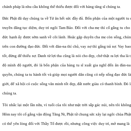
chánh pháp là nhu cầu không thể thiếu được đối với hàng tăng sĩ chúng ta.
Đức Phật đã dạy chúng ta về Tứ ân hết sức đầy đủ. Bổn phận của một người tu 
truyền đăng tục diệm, duy trì ngôi Tam Bảo. Đối với cha mẹ thì cố gắng tu ch
đức hạnh ấy được sớm sanh về cõi lành. Hoặc gặp duyên cha mẹ còn sống, chúng
trên con đường đạo đức. Đối với đàn-na thí chủ, vay nợ thì gắng trả nợ. Vay bao 
tốt, đừng để thiếu nợ. Danh từ lợi tha cũng là nói cho đẹp, chớ thật ra lợi tha là
độ mình độ người, đó là bổn phận của hàng tu sĩ xuất gia nghĩ đến ân đàn-na
quyền, chúng ta tu hành tốt và giúp mọi người dân cũng có nếp sống đạo đức l
giới, để xã hội có cuộc sống văn minh tốt đẹp, đất nước giàu có thanh bình. Đó l
chúng ta.
Tôi nhắc lại một lần nữa, vì tuổi của tôi như mặt trời sắp gác núi, nên tôi khôn
Hôm nay tôi cố gắng vận động Tăng Ni, Phật tử chung sức xây lại ngôi chùa Phật
có thể yên lòng đối với Thầy Tổ được rồi, nhưng công việc duy trì, mở mang là 