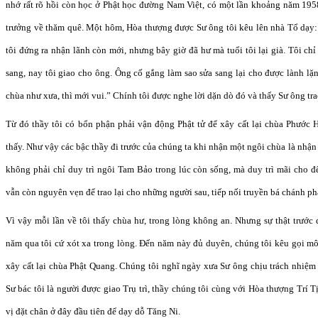
nhớ rất rõ hồi còn học ở Phật học đường Nam Việt, có một lần khoảng năm 195
trưởng về thăm quê. Một hôm, Hòa thượng được Sư ông tôi kêu lên nhà Tổ dạy
tôi đứng ra nhận lãnh còn mới, nhưng bây giờ đã hư mà tuổi tôi lại già. Tôi ch
sang, nay tôi giao cho ông. Ông cố gắng làm sao sửa sang lại cho được lành lặn
chùa như xưa, thì mới vui.” Chính tôi được nghe lời dặn dò đó và thấy Sư ông trao
Từ đó thầy tôi có bổn phận phải vận động Phật tử để xây cất lại chùa Phước
thấy. Như vậy các bậc thầy đi trước của chúng ta khi nhận một ngôi chùa là nhậ
không phải chỉ duy trì ngôi Tam Bảo trong lúc còn sống, mà duy trì mãi cho 
vẫn còn nguyên vẹn để trao lại cho những người sau, tiếp nối truyền bá chánh ph
Vì vậy mỗi lần về tôi thấy chùa hư, trong lòng không an. Nhưng sự thật trước
năm qua tôi cứ xót xa trong lòng. Đến năm này đủ duyên, chúng tôi kêu gọi 
xây cất lại chùa Phật Quang. Chúng tôi nghĩ ngày xưa Sư ông chịu trách nhiệm
Sư bác tôi là người được giao Trụ trì, thầy chúng tôi cùng với Hòa thượng Trí 
vị đặt chân ở đây đầu tiên để dạy dỗ Tăng Ni.