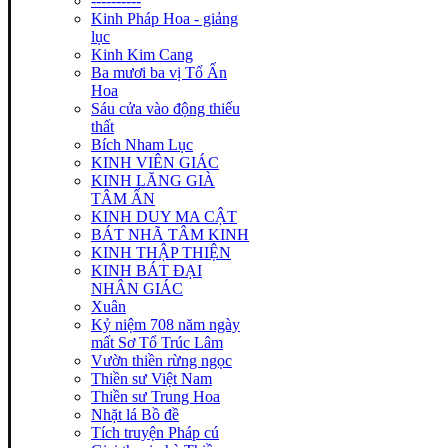
----------
Kinh Pháp Hoa - giảng
lục
Kinh Kim Cang
Ba mươi ba vị Tổ Ấn
Hoa
Sáu cửa vào động thiếu
thất
Bích Nham Lục
KINH VIÊN GIÁC
KINH LĂNG GIÀ
TÂM ẤN
KINH DUY MA CẬT
BÁT NHÃ TÂM KINH
KINH THẬP THIỆN
KINH BÁT ĐẠI
NHÂN GIÁC
Xuân
Kỷ niệm 708 năm ngày
mất Sơ Tổ Trúc Lâm
Vườn thiền rừng ngọc
Thiền sư Việt Nam
Thiền sư Trung Hoa
Nhặt lá Bồ đề
Tích truyện Pháp cú