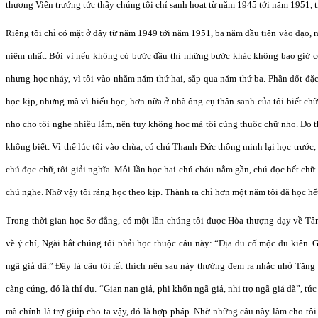
thượng Viện trưởng tức thầy chúng tôi chỉ sanh hoạt từ năm 1945 tới năm 1951, 
Riêng tôi chỉ có mặt ở đây từ năm 1949 tới năm 1951, ba năm đầu tiên vào đạo,
niệm nhất. Bởi vì nếu không có bước đầu thì những bước khác không bao giờ có
nhưng học nhảy, vì tôi vào nhằm năm thứ hai, sắp qua năm thứ ba. Phần dốt đặc
học kịp, nhưng mà vì hiếu học, hơn nữa ở nhà ông cụ thân sanh của tôi biết ch
nho cho tôi nghe nhiều lắm, nên tuy không học mà tôi cũng thuộc chữ nho. Do 
không biết. Vì thế lúc tôi vào chùa, có chú Thanh Đức thông minh lại học trước, 
chú đọc chữ, tôi giải nghĩa. Mỗi lần học hai chú cháu nằm gần, chú đọc hết chữ n
chú nghe. Nhờ vậy tôi ráng học theo kịp. Thành ra chỉ hơn một năm tôi đã học hế
Trong thời gian học Sơ đẳng, có một lần chúng tôi được Hòa thượng dạy về T
về ý chí, Ngài bắt chúng tôi phải học thuộc câu này: “Địa du cố mộc du kiên. G
ngã giả dã.” Đây là câu tôi rất thích nên sau này thường đem ra nhắc nhở Tăng 
càng cứng, đó là thí dụ. “Gian nan giả, phi khốn ngã giả, nhi trợ ngã giả dã”, t
mà chính là trợ giúp cho ta vậy, đó là hợp pháp. Nhờ những câu này làm cho tô