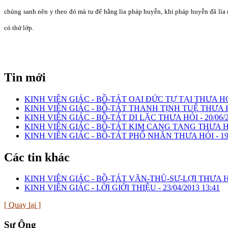
chúng sanh nên y theo đó mà tu để hằng lìa pháp huyễn, khi pháp huyễn đã lìa 
có thứ lớp.
Tin mới
KINH VIÊN GIÁC - BỒ-TÁT OAI ĐỨC TỰ TẠI THƯA HỎ
KINH VIÊN GIÁC - BỒ-TÁT THANH TỊNH TUỆ THƯA 
KINH VIÊN GIÁC - BỒ-TÁT DI LẶC THƯA HỎI -
20/06/
KINH VIÊN GIÁC - BỒ-TÁT KIM CANG TẠNG THƯA H
KINH VIÊN GIÁC - BỒ-TÁT PHỔ NHÃN THƯA HỎI -
19
Các tin khác
KINH VIÊN GIÁC - BỒ-TÁT VĂN-THÙ-SƯ-LỢI THƯA H
KINH VIÊN GIÁC - LỜI GIỚI THIỆU -
23/04/2013 13:41
[ Quay lại ]
Sư Ông