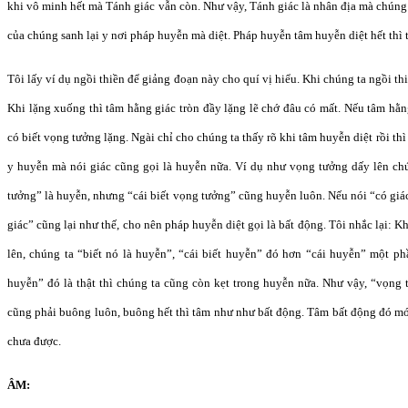
khi vô minh hết mà Tánh giác vẫn còn. Như vậy, Tánh giác là nhân địa mà chúng
của chúng sanh lại y nơi pháp huyễn mà diệt. Pháp huyễn tâm huyễn diệt hết thì 
Tôi lấy ví dụ ngồi thiền để giảng đoạn này cho quí vị hiểu. Khi chúng ta ngồi th
Khi lặng xuống thì tâm hằng giác tròn đầy lặng lẽ chớ đâu có mất. Nếu tâm hằn
có biết vọng tưởng lặng. Ngài chỉ cho chúng ta thấy rõ khi tâm huyễn diệt rồi th
y huyễn mà nói giác cũng gọi là huyễn nữa. Ví dụ như vọng tưởng dấy lên ch
tưởng” là huyễn, nhưng “cái biết vọng tưởng” cũng huyễn luôn. Nếu nói “có giá
giác” cũng lại như thế, cho nên pháp huyễn diệt gọi là bất động. Tôi nhắc lại: K
lên, chúng ta “biết nó là huyễn”, “cái biết huyễn” đó hơn “cái huyễn” một ph
huyễn” đó là thật thì chúng ta cũng còn kẹt trong huyễn nữa. Như vậy, “vọng 
cũng phải buông luôn, buông hết thì tâm như như bất động. Tâm bất động đó mớ
chưa được.
ÂM: