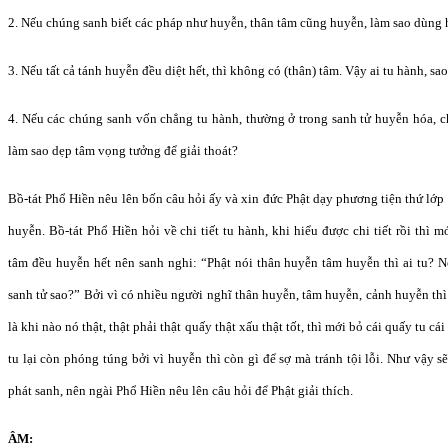
2. Nếu chúng sanh biết các pháp như huyễn, thân tâm cũng huyễn, làm sao dùng
3. Nếu tất cả tánh huyễn đều diệt hết, thì không có (thân) tâm. Vậy ai tu hành, sa
4. Nếu các chúng sanh vốn chẳng tu hành, thường ở trong sanh tử huyễn hóa, c
làm sao dẹp tâm vọng tưởng để giải thoát?
Bồ-tát Phổ Hiền nêu lên bốn câu hỏi ấy và xin đức Phật dạy phương tiện thứ lớp 
huyễn. Bồ-tát Phổ Hiền hỏi về chi tiết tu hành, khi hiểu được chi tiết rồi thì 
tâm đều huyễn hết nên sanh nghi: “Phật nói thân huyễn tâm huyễn thì ai tu? N
sanh tử sao?” Bởi vì có nhiều người nghĩ thân huyễn, tâm huyễn, cảnh huyễn thì
là khi nào nó thật, thật phải thật quấy thật xấu thật tốt, thì mới bỏ cái quấy tu c
tu lại còn phóng túng bởi vì huyễn thì còn gì để sợ mà tránh tội lỗi. Như vậy s
phát sanh, nên ngài Phổ Hiền nêu lên câu hỏi để Phật giải thích.
ÂM: