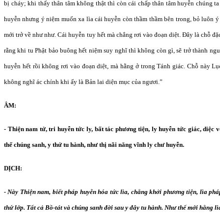
bị cháy; khi thấy thân tâm không thật thì còn cái chấp thân tâm huyễn chúng ta b
huyễn nhưng ý niệm muốn xa lìa cái huyễn còn thầm thầm bên trong, bỏ luôn ý 
mới trở về như như. Cái huyễn tuy hết mà chẳng rơi vào đoạn diệt. Đây là chỗ đ
rằng khi tu Phật bảo buông hết niệm suy nghĩ thì không còn gì, sẽ trở thành ng
huyễn hết rồi không rơi vào đoạn diệt, mà hằng ở trong Tánh giác. Chỗ này Lụ
không nghĩ ác chính khi ấy là Bản lai diện mục của ngươi.”
ÂM:
- Thiện nam tử, tri huyễn tức ly, bất tác phương tiện, ly huyễn tức giác, diệc 
thế chúng sanh, y thử tu hành, như thị nãi năng vĩnh ly chư huyễn.
DỊCH:
- Này Thiện nam, biết pháp huyễn hóa tức lìa, chẳng khởi phương tiện, lìa ph
thứ lớp. Tất cả Bồ-tát và chúng sanh đời sau y đây tu hành. Như thế mới hằng lì