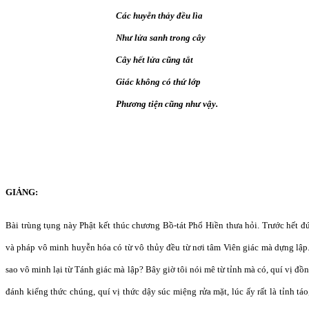
Các huyễn thảy đều lìa
Như lửa sanh trong cây
Cây hết lửa cũng tắt
Giác không có thứ lớp
Phương tiện cũng như vậy.
GIẢNG:
Bài trùng tụng này Phật kết thúc chương Bồ-tát Phổ Hiền thưa hỏi. Trước hết đứ
và pháp vô minh huyễn hóa có từ vô thủy đều từ nơi tâm Viên giác mà dựng lập
sao vô minh lại từ Tánh giác mà lập? Bây giờ tôi nói mê từ tỉnh mà có, quí vị 
đánh kiểng thức chúng, quí vị thức dậy súc miệng rửa mặt, lúc ấy rất là tỉnh t