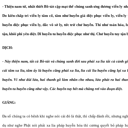
- Thiện nam tử, nhất thiết Bồ-tát cập mạt thế chúng sanh ưng đương viễn ly nh
Do kiên chấp trì viễn ly tâm cố, tâm như huyễn giả diệc phục viễn ly, viễn ly 
huyễn diệc phục viễn ly, đắc vô sở ly, tức trừ chư huyễn. Thí như toản hỏa
tận, khôi phi yên diệt. Dĩ huyễn tu huyễn diệc phục như thị. Chư huyễn tuy tận 
DỊCH:
- Này thiện nam, tất cả Bồ-tát và chúng sanh đời sau phải xa lìa tất cả cảnh
cái tâm xa lìa, tâm ấy là huyễn cũng phải xa lìa, lìa cái lìa huyễn cũng lại xa 
huyễn. Ví như dùi lửa, hai thanh gỗ làm nhân cho nhau, lửa phát ra hai tha
huyễn tu huyễn cũng như vậy. Các huyễn tuy hết mà chẳng rơi vào đoạn diệt.
GIẢNG:
Đa số chúng ta có bệnh khi nghe nói cái đó là thật, thì chấp đành rồi, nhưng ngh
dụ như nghe Phật nói phải xa lìa pháp huyễn hóa thì cương quyết bỏ pháp h