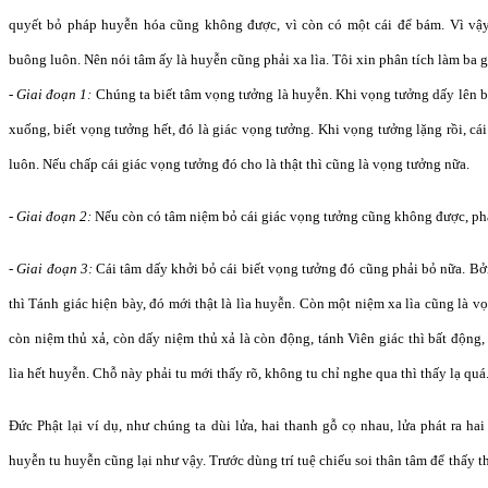
quyết bỏ pháp huyễn hóa cũng không được, vì còn có một cái để bám. Vì vậy
buông luôn. Nên nói tâm ấy là huyễn cũng phải xa lìa. Tôi xin phân tích làm ba g
- Giai đoạn 1:
Chúng ta biết tâm vọng tưởng là huyễn. Khi vọng tưởng dấy lên b
xuống, biết vọng tưởng hết, đó là giác vọng tưởng. Khi vọng tưởng lặng rồi, c
luôn. Nếu chấp cái giác vọng tưởng đó cho là thật thì cũng là vọng tưởng nữa.
- Giai đoạn 2:
Nếu còn có tâm niệm bỏ cái giác vọng tưởng cũng không được, ph
- Giai đoạn 3:
Cái tâm dấy khởi bỏ cái biết vọng tưởng đó cũng phải bỏ nữa. Bở
thì Tánh giác hiện bày, đó mới thật là lìa huyễn. Còn một niệm xa lìa cũng là 
còn niệm thủ xả, còn dấy niệm thủ xả là còn động, tánh Viên giác thì bất động,
lìa hết huyễn. Chỗ này phải tu mới thấy rõ, không tu chỉ nghe qua thì thấy lạ quá
Đức Phật lại ví dụ, như chúng ta dùi lửa, hai thanh gỗ cọ nhau, lửa phát ra ha
huyễn tu huyễn cũng lại như vậy. Trước dùng trí tuệ chiếu soi thân tâm để thấy t