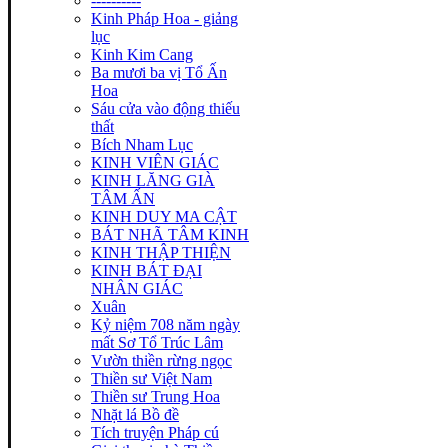
----------
Kinh Pháp Hoa - giảng
lục
Kinh Kim Cang
Ba mươi ba vị Tổ Ấn
Hoa
Sáu cửa vào động thiếu
thất
Bích Nham Lục
KINH VIÊN GIÁC
KINH LĂNG GIÀ
TÂM ẤN
KINH DUY MA CẬT
BÁT NHÃ TÂM KINH
KINH THẬP THIỆN
KINH BÁT ĐẠI
NHÂN GIÁC
Xuân
Kỷ niệm 708 năm ngày
mất Sơ Tổ Trúc Lâm
Vườn thiền rừng ngọc
Thiền sư Việt Nam
Thiền sư Trung Hoa
Nhặt lá Bồ đề
Tích truyện Pháp cú