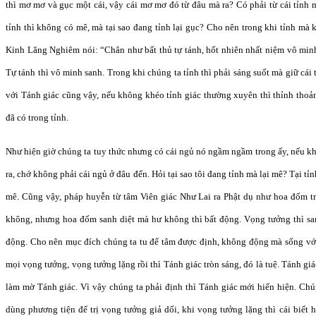
thì mơ mơ và gục một cái, vậy cái mơ mơ đó từ đâu mà ra? Có phải từ cái tỉnh
tỉnh thì không có mê, mà tại sao đang tỉnh lại gục? Cho nên trong khi tỉnh mà 
Kinh Lăng Nghiêm nói: “Chân như bất thủ tự tánh, hốt nhiên nhất niệm vô min
Tự tánh thì vô minh sanh. Trong khi chúng ta tỉnh thì phải sáng suốt mà giữ cái t
với Tánh giác cũng vậy, nếu không khéo tỉnh giác thường xuyên thì thỉnh thoả
đã có trong tỉnh.
Như hiện giờ chúng ta tuy thức nhưng có cái ngủ nó ngầm ngầm trong ấy, nếu khô
ra, chớ không phải cái ngủ ở đâu đến. Hỏi tại sao tôi đang tỉnh mà lại mê? Tại t
mê. Cũng vậy, pháp huyễn từ tâm Viên giác Như Lai ra Phật dụ như hoa đốm tr
không, nhưng hoa đốm sanh diệt mà hư không thì bất động. Vọng tưởng thì san
động. Cho nên mục đích chúng ta tu để tâm được định, không động mà sống với 
mọi vọng tưởng, vọng tưởng lặng rồi thì Tánh giác tròn sáng, đó là tuệ. Tánh gi
làm mờ Tánh giác. Vì vậy chúng ta phải định thì Tánh giác mới hiển hiện. Chúng
dùng phương tiện để trị vọng tưởng giả dối, khi vọng tưởng lặng thì cái biết