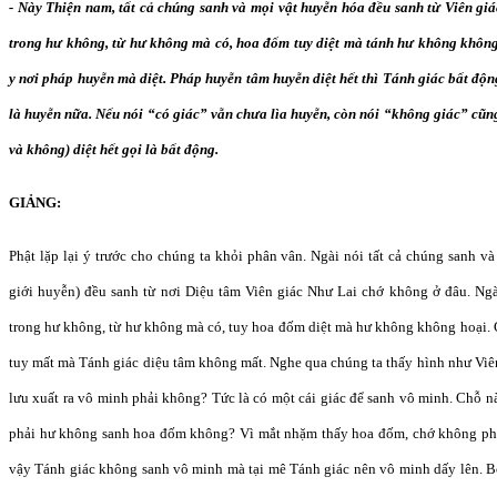
- Này Thiện nam, tất cả chúng sanh và mọi vật huyễn hóa đều sanh từ Viên g
trong hư không, từ hư không mà có, hoa đốm tuy diệt mà tánh hư không không
y nơi pháp huyễn mà diệt. Pháp huyễn tâm huyễn diệt hết thì Tánh giác bất độ
là huyễn nữa. Nếu nói “có giác” vẫn chưa lìa huyễn, còn nói “không giác” cũn
và không) diệt hết gọi là bất động.
GIẢNG:
Phật lặp lại ý trước cho chúng ta khỏi phân vân. Ngài nói tất cả chúng sanh 
giới huyễn) đều sanh từ nơi Diệu tâm Viên giác Như Lai chớ không ở đâu. Ng
trong hư không, từ hư không mà có, tuy hoa đốm diệt mà hư không không hoại. 
tuy mất mà Tánh giác diệu tâm không mất. Nghe qua chúng ta thấy hình như Viên 
lưu xuất ra vô minh phải không? Tức là có một cái giác để sanh vô minh. Chỗ 
phải hư không sanh hoa đốm không? Vì mắt nhặm thấy hoa đốm, chớ không ph
vậy Tánh giác không sanh vô minh mà tại mê Tánh giác nên vô minh dấy lên. 