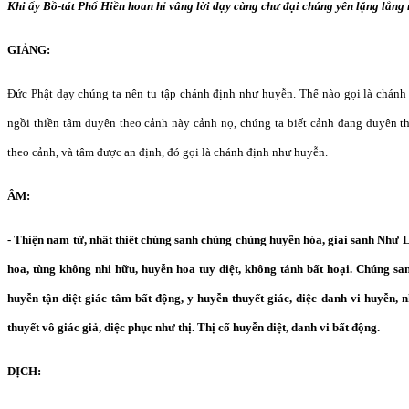
Khi ấy Bồ-tát Phổ Hiền hoan hỉ vâng lời dạy cùng chư đại chúng yên lặng lắng 
GIẢNG:
Đức Phật dạy chúng ta nên tu tập chánh định như huyễn. Thế nào gọi là chánh
ngồi thiền tâm duyên theo cảnh này cảnh nọ, chúng ta biết cảnh đang duyên 
theo cảnh, và tâm được an định, đó gọi là chánh định như huyễn.
ÂM:
- Thiện nam tử, nhất thiết chúng sanh chủng chủng huyễn hóa, giai sanh Như 
hoa, tùng không nhi hữu, huyễn hoa tuy diệt, không tánh bất hoại. Chúng sa
huyễn tận diệt giác tâm bất động, y huyễn thuyết giác, diệc danh vi huyễn, 
thuyết vô giác giả, diệc phục như thị. Thị cố huyễn diệt, danh vi bất động.
DỊCH: