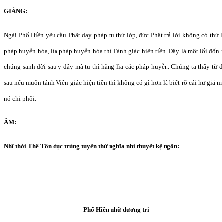
GIẢNG:
Ngài Phổ Hiền yêu cầu Phật dạy pháp tu thứ lớp, đức Phật trả lời không có thứ l
pháp huyễn hóa, lìa pháp huyễn hóa thì Tánh giác hiện tiền. Đây là một lối đốn 
chúng sanh đời sau y đây mà tu thì hằng lìa các pháp huyễn. Chúng ta thấy từ 
sau nếu muốn tánh Viên giác hiện tiền thì không có gì hơn là biết rõ cái hư giả 
nó chi phối.
ÂM:
Nhĩ thời Thế Tôn dục trùng tuyên thử nghĩa nhi thuyết kệ ngôn:
Phổ Hiền nhữ đương tri