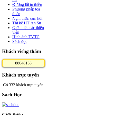
Đường lối tu thiền
Phương pháp tọa
thiền
Nghi thức sám hối
Thi kệ HT Ân Sư
Giới thiệu các thiền
viện
Hình ảnh TVTC
Sách đọc
Khách viếng thăm
8
8
6
4
8
1
5
8
Khách trực tuyến
Có 332 khách trực tuyến
Sách Đọc
Giới thiệu