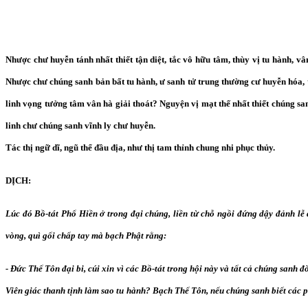
Nhược chư huyễn tánh nhất thiết tận diệt, tắc vô hữu tâm, thùy vị tu hành, v
Nhược chư chúng sanh bản bất tu hành, ư sanh tử trung thường cư huyễn hóa, t
linh vọng tưởng tâm vân hà giải thoát? Nguyện vị mạt thế nhất thiết chúng san
linh chư chúng sanh vĩnh ly chư huyễn.
Tác thị ngữ dĩ, ngũ thể đầu địa, như thị tam thỉnh chung nhi phục thủy.
DỊCH:
Lúc đó Bồ-tát Phổ Hiền ở trong đại chúng, liền từ chỗ ngồi đứng dậy đảnh lễ 
vòng, quì gối chấp tay mà bạch Phật rằng:
- Đức Thế Tôn đại bi, cúi xin vì các Bồ-tát trong hội này và tất cả chúng sanh đ
Viên giác thanh tịnh làm sao tu hành? Bạch Thế Tôn, nếu chúng sanh biết các 