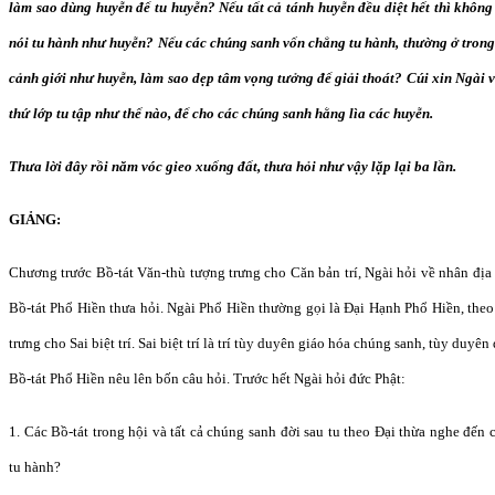
làm sao dùng huyễn để tu huyễn? Nếu tất cả tánh huyễn đều diệt hết thì không c
nói tu hành như huyễn? Nếu các chúng sanh vốn chẳng tu hành, thường ở trong 
cảnh giới như huyễn, làm sao dẹp tâm vọng tưởng để giải thoát? Cúi xin Ngài 
thứ lớp tu tập như thế nào, để cho các chúng sanh hằng lìa các huyễn.
Thưa lời đây rồi năm vóc gieo xuống đất, thưa hỏi như vậy lặp lại ba lần.
GIẢNG:
Chương trước Bồ-tát Văn-thù tượng trưng cho Căn bản trí, Ngài hỏi về nhân địa
Bồ-tát Phổ Hiền thưa hỏi. Ngài Phổ Hiền thường gọi là Đại Hạnh Phổ Hiền, the
trưng cho Sai biệt trí. Sai biệt trí là trí tùy duyên giáo hóa chúng sanh, tùy duyê
Bồ-tát Phổ Hiền nêu lên bốn câu hỏi. Trước hết Ngài hỏi đức Phật:
1. Các Bồ-tát trong hội và tất cả chúng sanh đời sau tu theo Đại thừa nghe đến 
tu hành?