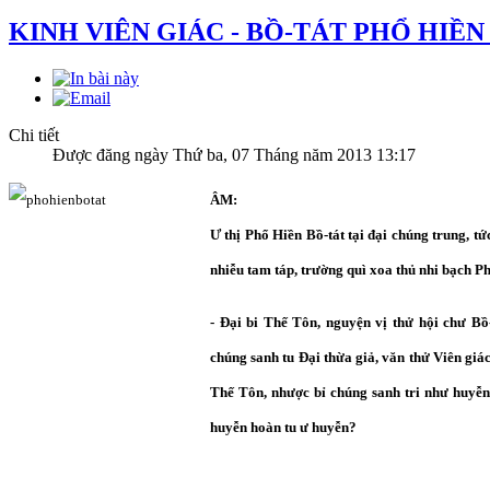
KINH VIÊN GIÁC - BỒ-TÁT PHỔ HIỀ
Chi tiết
Được đăng ngày Thứ ba, 07 Tháng năm 2013 13:17
ÂM:
Ư thị Phổ Hiền Bồ-tát tại đại chúng trung, tứ
nhiễu tam táp, trường quì xoa thủ nhi bạch P
- Đại bi Thế Tôn, nguyện vị thử hội chư Bồ-
chúng sanh tu Đại thừa giả, văn thử Viên giác
Thế Tôn, nhược bỉ chúng sanh tri như huyễn 
huyễn hoàn tu ư huyễn?