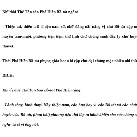
Nhĩ thời Thế Tôn cáo Phổ Hiền Bồ-tát ngôn:
- Thiện tai, thiện tai! Thiện nam tử, nhữ đẳng nãi năng vị chư Bồ-tát cập 
huyễn tam-muội, phương tiện tiệm thứ linh chư chúng sanh đắc ly chư huy
thuyết.
Thời Phổ Hiền Bồ-tát phụng giáo hoan hỉ cập chư đại chúng mặc nhiên nhi thí
DỊCH:
Khi ấy đức Thế Tôn bảo Bồ-tát Phổ Hiền rằng:
- Lành thay, lành thay! Này thiện nam, các ông hay vì các Bồ-tát và các ch
huyễn của Bồ-tát, (thưa hỏi) phương tiện thứ lớp tu hành khiến cho các chúng 
nghe, ta sẽ vì ông nói.