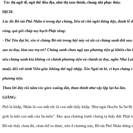
Tác thị ngữ dĩ, ngũ thể đầu địa, như thị tam thỉnh, chung nhi phục thủy.
DỊCH:
Lúc đó Bồ-tát Phổ Nhãn ở trong đại chúng, liền từ chỗ ngồi đứng dậy, đảnh lễ d
vòng, quì gối chấp tay bạch Phật rằng:
- Thế Tôn đại bi, xin vì chúng Bồ-tát trong hội này và tất cả chúng sanh đời sau 
sao tư duy, làm sao trụ trì? Chúng sanh chưa ngộ tạo phương tiện gì khiến ch
nếu chúng sanh kia không có chánh phương tiện và chánh tư duy, nghe Như La
muội, đối với tánh Viên giác không thể ngộ nhập. Xin Ngài từ bi, vì bọn chúng 
phương tiện.
Thưa lời đây rồi năm vóc gieo xuống đất, thưa thỉnh như vậy lặp lại ba lần.
GIẢNG:
Phổ là khắp, Nhãn là con mắt tức là con mắt thấy khắp. Như ngài Huyền Sa Sư Bị
giới là một con mắt của Sa-môn”. Đọc qua chương trước chúng ta thấy đức Phật t
Bồ-tát thấy chưa đủ, chưa thể tu được, nên ở chương này, Bồ-tát Phổ Nhãn đứng ra