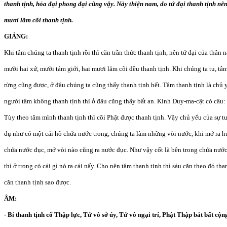
thanh tịnh, hỏa đại phong đại cũng vậy. Này thiện nam, do tứ đại thanh tịnh nê
mươi lăm cõi thanh tịnh.
GIẢNG:
Khi tâm chúng ta thanh tịnh rồi thì căn trần thức thanh tịnh, nên tứ đại của thân
mười hai xứ, mười tám giới, hai mươi lăm cõi đều thanh tịnh. Khi chúng ta tu, tâm
rừng cũng được, ở đâu chúng ta cũng thấy thanh tịnh hết. Tâm thanh tịnh là chủ 
người tâm không thanh tịnh thì ở đâu cũng thấy bất an. Kinh Duy-ma-cật có câu: 
Tùy theo tâm mình thanh tịnh thì cõi Phật được thanh tịnh. Vậy chủ yếu của sự tu 
dụ như có một cái hồ chứa nước trong, chúng ta làm những vòi nước, khi mở ra h
chứa nước đục, mở vòi nào cũng ra nước đục. Như vậy cốt là bên trong chứa nước
thì ở trong có cái gì nó ra cái nấy. Cho nên tâm thanh tịnh thì sáu căn theo đó t
căn thanh tịnh sao được.
ÂM:
- Bỉ thanh tịnh cố Thập lực, Tứ vô sở úy, Tứ vô ngại trí, Phật Thập bát bất c