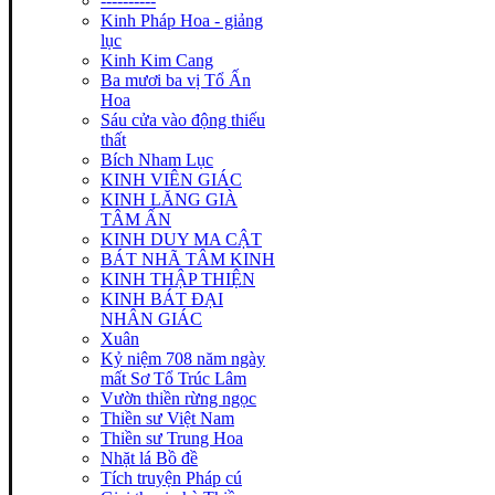
----------
Kinh Pháp Hoa - giảng
lục
Kinh Kim Cang
Ba mươi ba vị Tổ Ấn
Hoa
Sáu cửa vào động thiếu
thất
Bích Nham Lục
KINH VIÊN GIÁC
KINH LĂNG GIÀ
TÂM ẤN
KINH DUY MA CẬT
BÁT NHÃ TÂM KINH
KINH THẬP THIỆN
KINH BÁT ĐẠI
NHÂN GIÁC
Xuân
Kỷ niệm 708 năm ngày
mất Sơ Tổ Trúc Lâm
Vườn thiền rừng ngọc
Thiền sư Việt Nam
Thiền sư Trung Hoa
Nhặt lá Bồ đề
Tích truyện Pháp cú