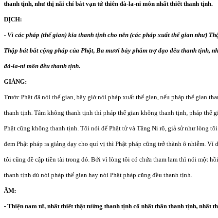
thanh tịnh, như thị nãi chí bát vạn tứ thiên đà-la-ni môn nhất thiết thanh tịnh.
DỊCH:
- Vì các pháp (thế gian) kia thanh tịnh cho nên (các pháp xuất thế gian như) Thậ
Thập bát bất cộng pháp của Phật, Ba mươi bảy phẩm trợ đạo đều thanh tịnh, 
đà-la-ni môn đều thanh tịnh.
GIẢNG:
Trước Phật đã nói thế gian, bây giờ nói pháp xuất thế gian, nếu pháp thế gian tha
thanh tịnh. Tâm không thanh tịnh thì pháp thế gian không thanh tịnh, pháp thế g
Phật cũng không thanh tịnh. Tôi nói để Phật tử và Tăng Ni rõ, giả sử như lòng tôi
đem Phật pháp ra giảng dạy cho quí vị thì Phật pháp cũng trở thành ô nhiễm. Ví d
tôi cũng đề cập tiền tài trong đó. Bởi vì lòng tôi có chứa tham lam thì nói một hồ
thanh tịnh dù nói pháp thế gian hay nói Phật pháp cũng đều thanh tịnh.
ÂM:
- Thiện nam tử, nhất thiết thật tướng thanh tịnh cố nhất thân thanh tịnh, nhất t