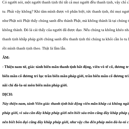
Có người nói, một người thanh tịnh thì tất cả mọi người đều thanh tịnh, vậy chỉ
tu. Phải vậy không? Khi tâm mình được vô phân biệt, tức thanh tịnh, thì mọi ng
như Phật nói Phật thấy chúng sanh đều thành Phật, mà không thành là tại chúng 
không thành. Đó là cái thấy của người đã được đạo. Nếu chúng ta không khéo nh
thanh tịnh khắp pháp giới chúng sanh đều thanh tịnh thì chúng ta khỏi cần lo tu 
rồi mình thanh tịnh theo. Thật là lầm lẫn.
ÂM:
- Thiện nam tử, giác tánh biến mãn thanh tịnh bất động, viên vô tế cố, đương tr
biến mãn cố đương tri lục trần biến mãn pháp giới, trần biến mãn cố đương tri
nãi chí đà-la-ni môn biến mãn pháp giới.
DỊCH:
Này thiện nam, tánh Viên giác thanh tịnh bất động viên mãn khắp cả không ngằ
pháp giới, vì sáu căn đầy khắp pháp giới nên biết sáu trần cũng đầy khắp pháp g
nên biết bốn đại cũng đầy khắp pháp giới, như vậy cho đến pháp môn đà-la-ni 