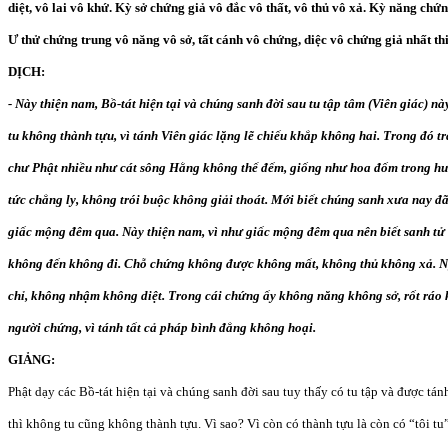
diệt, vô lai vô khứ. Kỳ sở chứng giả vô đắc vô thất, vô thủ vô xả. Kỳ năng chứn
Ư thử chứng trung vô năng vô sở, tất cánh vô chứng, diệc vô chứng giả nhất th
DỊCH:
- Này thiện nam, Bồ-tát hiện tại và chúng sanh đời sau tu tập tâm (Viên giác) n
tu không thành tựu, vì tánh Viên giác lặng lẽ chiếu khắp không hai. Trong đó 
chư Phật nhiều như cát sông Hằng không thể đếm, giống như hoa đốm trong hư 
tức chẳng ly, không trói buộc không giải thoát. Mới biết chúng sanh xưa nay đã
giấc mộng đêm qua. Này thiện nam, vì như giấc mộng đêm qua nên biết sanh tử 
không đến không đi. Chỗ chứng không được không mất, không thủ không xả. 
chỉ, không nhậm không diệt. Trong cái chứng ấy không năng không sở, rốt rá
người chứng, vì tánh tất cả pháp bình đẳng không hoại.
GIẢNG:
Phật dạy các Bồ-tát hiện tại và chúng sanh đời sau tuy thấy có tu tập và được tán
thì không tu cũng không thành tựu. Vì sao? Vì còn có thành tựu là còn có “tôi tu”