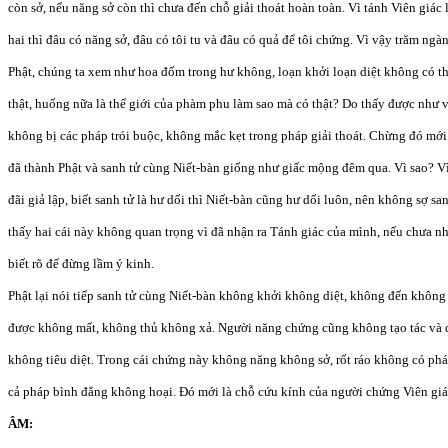
còn sở, nếu năng sở còn thì chưa đến chỗ giải thoát hoàn toàn. Vì tánh Viên giác
hai thì đâu có năng sở, đâu có tôi tu và đâu có quả để tôi chứng. Vì vậy trăm ng
Phật, chúng ta xem như hoa đốm trong hư không, loạn khởi loạn diệt không có th
thật, huống nữa là thế giới của phàm phu làm sao mà có thật? Do thấy được như v
không bị các pháp trói buộc, không mắc kẹt trong pháp giải thoát. Chừng đó mới
đã thành Phật và sanh tử cùng Niết-bàn giống như giấc mộng đêm qua. Vì sao? Vì 
đãi giả lập, biết sanh tử là hư dối thì Niết-bàn cũng hư dối luôn, nên không sợ s
thấy hai cái này không quan trọng vì đã nhận ra Tánh giác của mình, nếu chưa nhậ
biết rõ để đừng lầm ý kinh.
Phật lại nói tiếp sanh tử cùng Niết-bàn không khởi không diệt, không đến không
được không mất, không thủ không xả. Người năng chứng cũng không tạo tác và đ
không tiêu diệt. Trong cái chứng này không năng không sở, rốt ráo không có phá
cả pháp bình đẳng không hoại. Đó mới là chỗ cứu kính của người chứng Viên giá
ÂM: