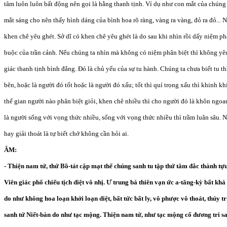
tâm luôn luôn bất động nên gọi là hằng thanh tịnh. Ví dụ như con mắt của chúng 
mắt sáng cho nên thấy hình dáng của bình hoa rõ ràng, vàng ra vàng, đỏ ra đỏ...
khen chê yêu ghét. Sở dĩ có khen chê yêu ghét là do sau khi nhìn rồi dấy niệm phâ
buộc của trần cảnh. Nếu chúng ta nhìn mà không có niệm phân biệt thì không yêu
giác thanh tịnh bình đẳng. Đó là chủ yếu của sự tu hành. Chúng ta chưa biết tu th
bên, hoặc là người đó tốt hoặc là người đó xấu; tốt thì quí trọng xấu thì khinh k
thế gian người nào phân biệt giỏi, khen chê nhiều thì cho người đó là khôn ngoa
là người sống với vọng thức nhiều, sống với vọng thức nhiều thì trầm luân sâu.
hay giải thoát là tự biết chớ không cần hỏi ai.
ÂM:
- Thiện nam tử, thử Bồ-tát cập mạt thế chúng sanh tu tập thử tâm đắc thành tựu 
Viên giác phổ chiếu tịch diệt vô nhị. Ư trung bá thiên vạn ức a-tăng-kỳ bất khả
do như không hoa loạn khởi loạn diệt, bất tức bất ly, vô phược vô thoát, thủy t
sanh tử Niết-bàn do như tạc mộng. Thiện nam tử, như tạc mộng cố đương tri sa