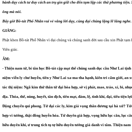
hành dạy cách tư duy cách an trụ gìn giữ cho đến tạm lập các thứ phương tiện. 
ông mà nói.
Bấy giờ Bồ-tát Phổ Nhãn vui vẻ vâng lời dạy, cùng đại chúng lặng lẽ lắng nghe.
GIẢNG:
Phật khen Bồ-tát Phổ Nhãn vì đại chúng và chúng sanh đời sau cầu xin Phật tạm 
Viên giác.
ÂM:
- Thiện nam tử, bỉ tân học Bồ-tát cập mạt thế chúng sanh dục cầu Như Lai tịn
niệm viễn ly chư huyễn, tiên y Như Lai xa-ma-tha hạnh, kiên trì cấm giới, an x
tác thị niệm: Ngã kim thử thân tứ đại hòa hợp, sở vị phát, mao, trảo, xỉ, bì, nhục
địa. Thóa, thế, nùng, huyết, tân dịch, tiên mạt, đàm, lệ, tinh khí, đại, tiểu tiện l
Động chuyển qui phong. Tứ đại các ly, kim giả vọng thân đương tại hà xứ? Tức 
hợp vi tướng, thật đồng huyễn hóa. Tứ duyên giả hợp, vọng hữu lục căn, lục că
hữu duyên khí, ư trung tích tụ tợ hữu duyên tướng giả danh vi tâm. Thiện nam 