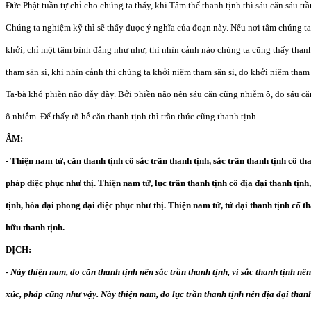
Đức Phật tuần tự chỉ cho chúng ta thấy, khi Tâm thể thanh tịnh thì sáu căn sáu tr
Chúng ta nghiệm kỹ thì sẽ thấy được ý nghĩa của đoạn này. Nếu nơi tâm chúng 
khởi, chỉ một tâm bình đẳng như như, thì nhìn cảnh nào chúng ta cũng thấy than
tham sân si, khi nhìn cảnh thì chúng ta khởi niệm tham sân si, do khởi niệm tham
Ta-bà khổ phiền não dẫy đầy. Bởi phiền não nên sáu căn cũng nhiễm ô, do sáu că
ô nhiễm. Để thấy rõ hễ căn thanh tịnh thì trần thức cũng thanh tịnh.
ÂM:
- Thiện nam tử, căn thanh tịnh cố sắc trần thanh tịnh, sắc trần thanh tịnh cố tha
pháp diệc phục như thị. Thiện nam tử, lục trần thanh tịnh cố địa đại thanh tịnh,
tịnh, hỏa đại phong đại diệc phục như thị. Thiện nam tử, tứ đại thanh tịnh cố th
hữu thanh tịnh.
DỊCH:
- Này thiện nam, do căn thanh tịnh nên sắc trần thanh tịnh, vì sắc thanh tịnh nên
xúc, pháp cũng như vậy. Này thiện nam, do lục trần thanh tịnh nên địa đại thanh 