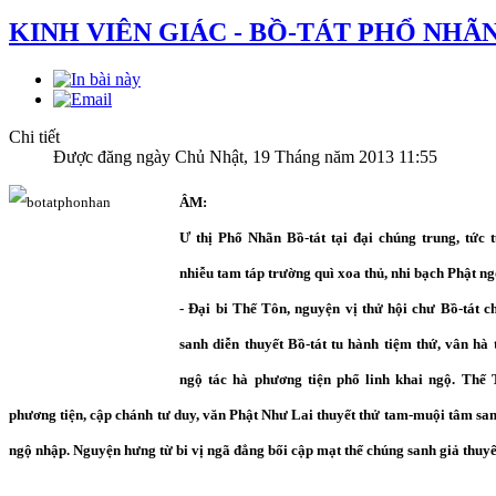
KINH VIÊN GIÁC - BỒ-TÁT PHỔ NHÃ
Chi tiết
Được đăng ngày Chủ Nhật, 19 Tháng năm 2013 11:55
ÂM:
Ư thị Phổ Nhãn Bồ-tát tại đại chúng trung, tức t
nhiễu tam táp trường quì xoa thủ, nhi bạch Phật ng
- Đại bi Thế Tôn, nguyện vị thử hội chư Bồ-tát c
sanh diễn thuyết Bồ-tát tu hành tiệm thứ, vân hà 
ngộ tác hà phương tiện phổ linh khai ngộ. Thế
phương tiện, cập chánh tư duy, văn Phật Như Lai thuyết thử tam-muội tâm sa
ngộ nhập. Nguyện hưng từ bi vị ngã đẳng bối cập mạt thế chúng sanh giả thuyế