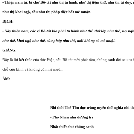
- Thiện nam tử, bỉ chư Bồ-tát như thị tu hành, như thị tiệm thứ, như thị tư duy, n
như thị khai ngộ, cầu như thị pháp diệc bất mê muộn.
DỊCH:
- Này thiện nam, các vị Bồ-tát kia phải tu hành như thế, thứ lớp như thế, suy ngh
như thế, khai ngộ như thế, cầu pháp như thế, mới không có mê muội.
GIẢNG:
Đây là lời kết thúc của đức Phật, nếu Bồ-tát mới phát tâm, chúng sanh đời sau tu h
chỗ cứu kính và không còn mê muội.
ÂM:
Nhĩ thời Thế Tôn dục trùng tuyên thử nghĩa nhi th
- Phổ Nhãn nhữ đương tri
Nhất thiết chư chúng sanh