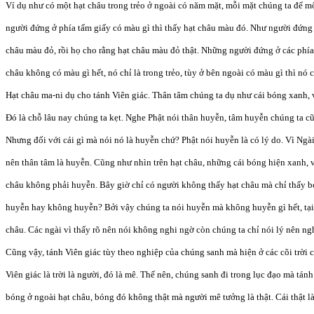
Ví dụ như có một hạt châu trong trẻo ở ngoài có năm mặt, mỗi mặt chúng ta để 
người đứng ở phía tấm giấy có màu gì thì thấy hạt châu màu đó. Như người đứng 
châu màu đỏ, rồi họ cho rằng hạt châu màu đỏ thật. Những người đứng ở các phía 
châu không có màu gì hết, nó chỉ là trong trẻo, tùy ở bên ngoài có màu gì thì nó c
Hạt châu ma-ni dụ cho tánh Viên giác. Thân tâm chúng ta dụ như cái bóng xanh, v
Đó là chỗ lâu nay chúng ta kẹt. Nghe Phật nói thân huyễn, tâm huyễn chúng ta c
Nhưng đối với cái gì mà nói nó là huyễn chứ? Phật nói huyễn là có lý do. Vì Ngài
nên thân tâm là huyễn. Cũng như nhìn trên hạt châu, những cái bóng hiện xanh, 
châu không phải huyễn. Bây giờ chỉ có người không thấy hạt châu mà chỉ thấy bó
huyễn hay không huyễn? Bởi vậy chúng ta nói huyễn mà không huyễn gì hết, tại
châu. Các ngài vì thấy rõ nên nói không nghi ngờ còn chúng ta chỉ nói lý nên ng
Cũng vậy, tánh Viên giác tùy theo nghiệp của chúng sanh mà hiện ở các cõi trời c
Viên giác là trời là người, đó là mê. Thế nên, chúng sanh đi trong lục đạo mà tán
bóng ở ngoài hạt châu, bóng đó không thật mà người mê tưởng là thật. Cái thật là