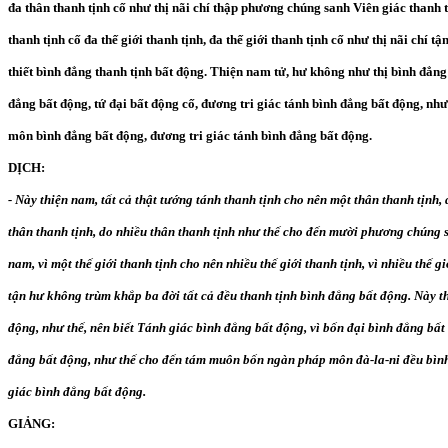
đa thân thanh tịnh cố như thị nãi chí thập phương chúng sanh Viên giác thanh t
thanh tịnh cố đa thế giới thanh tịnh, đa thế giới thanh tịnh cố như thị nãi chí 
thiết bình đẳng thanh tịnh bất động. Thiện nam tử, hư không như thị bình đẳng
đẳng bất động, tứ đại bất động cố, đương tri giác tánh bình đẳng bất động, như t
môn bình đẳng bất động, đương tri giác tánh bình đẳng bất động.
DỊCH:
- Này thiện nam, tất cả thật tướng tánh thanh tịnh cho nên một thân thanh tịnh,
thân thanh tịnh, do nhiều thân thanh tịnh như thế cho đến mười phương chúng s
nam, vì một thế giới thanh tịnh cho nên nhiều thế giới thanh tịnh, vì nhiều thế g
tận hư không trùm khắp ba đời tất cả đều thanh tịnh bình đẳng bất động. Này 
động, như thế, nên biết Tánh giác bình đẳng bất động, vì bốn đại bình đẳng bất 
đẳng bất động, như thế cho đến tám muôn bốn ngàn pháp môn đà-la-ni đều bình
giác bình đẳng bất động.
GIẢNG: