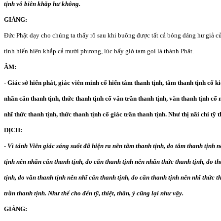
tịnh vô biên khắp hư không.
GIẢNG:
Đức Phật dạy cho chúng ta thấy rõ sau khi buông được tất cả bóng dáng hư giả củ
tịnh hiển hiện khắp cả mười phương, lúc bấy giờ tạm gọi là thành Phật.
ÂM:
- Giác sở hiển phát, giác viên minh cố hiển tâm thanh tịnh, tâm thanh tịnh cố ki
nhãn căn thanh tịnh, thức thanh tịnh cố văn trần thanh tịnh, văn thanh tịnh cố n
nhĩ thức thanh tịnh, thức thanh tịnh cố giác trần thanh tịnh. Như thị nãi chí tỹ t
DỊCH:
- Vì tánh Viên giác sáng suốt đã hiện ra nên tâm thanh tịnh, do tâm thanh tịnh n
tịnh nên nhãn căn thanh tịnh, do căn thanh tịnh nên nhãn thức thanh tịnh, do t
tịnh, do văn thanh tịnh nên nhĩ căn thanh tịnh, do căn thanh tịnh nên nhĩ thức t
trần thanh tịnh. Như thế cho đến tỹ, thiệt, thân, ý cũng lại như vậy.
GIẢNG: