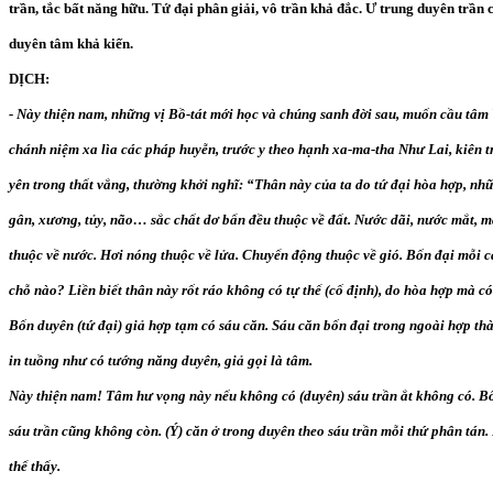
trần, tắc bất năng hữu. Tứ đại phân giải, vô trần khả đắc. Ư trung duyên trần c
duyên tâm khả kiến.
DỊCH:
- Này thiện nam, những vị Bồ-tát mới học và chúng sanh đời sau, muốn cầu tâm 
chánh niệm xa lìa các pháp huyễn, trước y theo hạnh xa-ma-tha Như Lai, kiên tr
yên trong thất vắng, thường khởi nghĩ: “Thân này của ta do tứ đại hòa hợp, những
gân, xương, tủy, não… sắc chất dơ bẩn đều thuộc về đất. Nước dãi, nước mắt, má
thuộc về nước. Hơi nóng thuộc về lửa. Chuyển động thuộc về gió. Bốn đại mỗi cá
chỗ nào? Liền biết thân này rốt ráo không có tự thể (cố định), do hòa hợp mà có
Bốn duyên (tứ đại) giả hợp tạm có sáu căn. Sáu căn bốn đại trong ngoài hợp thà
in tuồng như có tướng năng duyên, giả gọi là tâm.
Này thiện nam! Tâm hư vọng này nếu không có (duyên) sáu trần ắt không có. Bố
sáu trần cũng không còn. (Ý) căn ở trong duyên theo sáu trần mỗi thứ phân tán
thể thấy.