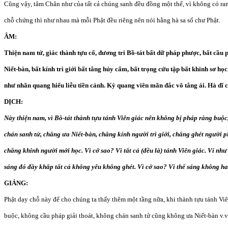
Cũng vậy, tâm Chân như của tất cả chúng sanh đều đồng một thể, vì không có ran
chỗ chứng thì như nhau mà mỗi Phật đều riêng nên nói hằng hà sa số chư Phật.
ÂM:
Thiện nam tử, giác thành tựu cố, đương tri Bồ-tát bất dữ pháp phược, bất cầu p
Niết-bàn, bất kính trì giới bất tắng hủy cấm, bất trọng cửu tập bất khinh sơ học
như nhãn quang hiểu liễu tiền cảnh. Kỳ quang viên mãn đắc vô tắng ái. Hà dĩ c
DỊCH:
Này thiện nam, vì Bồ-tát thành tựu tánh Viên giác nên không bị pháp ràng buộc
chán sanh tử, chẳng ưa Niết-bàn, chẳng kính người trì giới, chẳng ghét người p
chẳng khinh người mới học. Vì cớ sao? Vì tất cả (đều là) tánh Viên giác. Ví nh
sáng đó đầy khắp tất cả không yêu không ghét. Vì cớ sao? Vì thể sáng không ha
GIẢNG:
Phật dạy chỗ này để cho chúng ta thấy thêm một tầng nữa, khi thành tựu tánh Viê
buộc, không cầu pháp giải thoát, không chán sanh tử cũng không ưa Niết-bàn v.v.