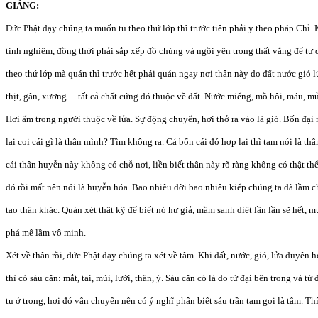
GIẢNG:
Đức Phật dạy chúng ta muốn tu theo thứ lớp thì trước tiên phải y theo pháp Chỉ. 
tinh nghiêm, đồng thời phải sắp xếp đồ chúng và ngồi yên trong thất vắng để t
theo thứ lớp mà quán thì trước hết phải quán ngay nơi thân này do đất nước gió l
thịt, gân, xương… tất cả chất cứng đó thuộc về đất. Nước miếng, mồ hôi, máu, m
Hơi ấm trong người thuộc về lửa. Sự động chuyển, hơi thở ra vào là gió. Bốn đại n
lại coi cái gì là thân mình? Tìm không ra. Cả bốn cái đó hợp lại thì tạm nói là thâ
cái thân huyễn này không có chỗ nơi, liền biết thân này rõ ràng không có thật th
đó rồi mất nên nói là huyễn hóa. Bao nhiêu đời bao nhiêu kiếp chúng ta đã lầm ch
tạo thân khác. Quán xét thật kỹ để biết nó hư giả, mầm sanh diệt lần lần sẽ hết, m
phá mê lầm vô minh.
Xét về thân rồi, đức Phật dạy chúng ta xét về tâm. Khi đất, nước, gió, lửa duyên h
thì có sáu căn: mắt, tai, mũi, lưỡi, thân, ý. Sáu căn có là do tứ đại bên trong và tứ
tụ ở trong, hơi đó vận chuyển nên có ý nghĩ phân biệt sáu trần tạm gọi là tâm. T