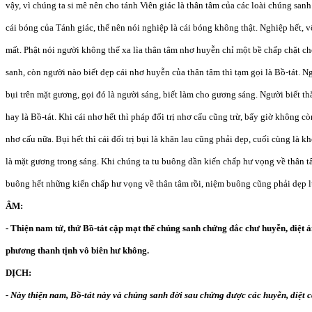
vậy, vì chúng ta si mê nên cho tánh Viên giác là thân tâm của các loài chúng san
cái bóng của Tánh giác, thế nên nói nghiệp là cái bóng không thật. Nghiệp hết,
mất. Phật nói người không thể xa lìa thân tâm nhơ huyễn chỉ một bề chấp chặt cho
sanh, còn người nào biết dẹp cái nhơ huyễn của thân tâm thì tạm gọi là Bồ-tát. Ng
bụi trên mặt gương, gọi đó là người sáng, biết làm cho gương sáng. Người biết thắ
hay là Bồ-tát. Khi cái nhơ hết thì pháp đối trị nhơ cấu cũng trừ, bấy giờ không cò
nhơ cấu nữa. Bụi hết thì cái đối trị bụi là khăn lau cũng phải dẹp, cuối cùng là 
là mặt gương trong sáng. Khi chúng ta tu buông dần kiến chấp hư vọng về thân tâ
buông hết những kiến chấp hư vọng về thân tâm rồi, niệm buông cũng phải dẹp lu
ÂM:
- Thiện nam tử, thử Bồ-tát cập mạt thế chúng sanh chứng đắc chư huyễn, diệt ản
phương thanh tịnh vô biên hư không.
DỊCH:
- Này thiện nam, Bồ-tát này và chúng sanh đời sau chứng được các huyễn, diệt 