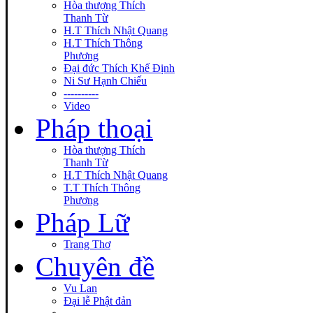
Hòa thượng Thích
Thanh Từ
H.T Thích Nhật Quang
H.T Thích Thông
Phương
Đại đức Thích Khế Định
Ni Sư Hạnh Chiếu
----------
Video
Pháp thoại
Hòa thượng Thích
Thanh Từ
H.T Thích Nhật Quang
T.T Thích Thông
Phương
Pháp Lữ
Trang Thơ
Chuyên đề
Vu Lan
Đại lễ Phật đản