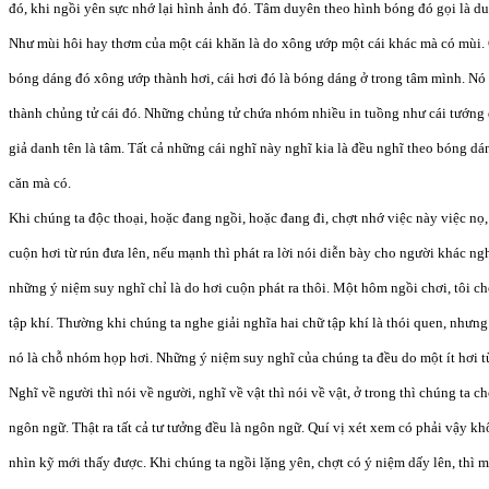
đó, khi ngồi yên sực nhớ lại hình ảnh đó. Tâm duyên theo hình bóng đó gọi là du
Như mùi hôi hay thơm của một cái khăn là do xông ướp một cái khác mà có mùi. C
bóng dáng đó xông ướp thành hơi, cái hơi đó là bóng dáng ở trong tâm mình. Nó
thành chủng tử cái đó. Những chủng tử chứa nhóm nhiều in tuồng như cái tướng 
giả danh tên là tâm. Tất cả những cái nghĩ này nghĩ kia là đều nghĩ theo bóng dá
căn mà có.
Khi chúng ta độc thoại, hoặc đang ngồi, hoặc đang đi, chợt nhớ việc này việc nọ,
cuộn hơi từ rún đưa lên, nếu mạnh thì phát ra lời nói diễn bày cho người khác ng
những ý niệm suy nghĩ chỉ là do hơi cuộn phát ra thôi. Một hôm ngồi chơi, tôi c
tập khí. Thường khi chúng ta nghe giải nghĩa hai chữ tập khí là thói quen, nhưn
nó là chỗ nhóm họp hơi. Những ý niệm suy nghĩ của chúng ta đều do một ít hơi từ r
Nghĩ về người thì nói về người, nghĩ về vật thì nói về vật, ở trong thì chúng ta ch
ngôn ngữ. Thật ra tất cả tư tưởng đều là ngôn ngữ. Quí vị xét xem có phải vậy kh
nhìn kỹ mới thấy được. Khi chúng ta ngồi lặng yên, chợt có ý niệm dấy lên, thì mộ