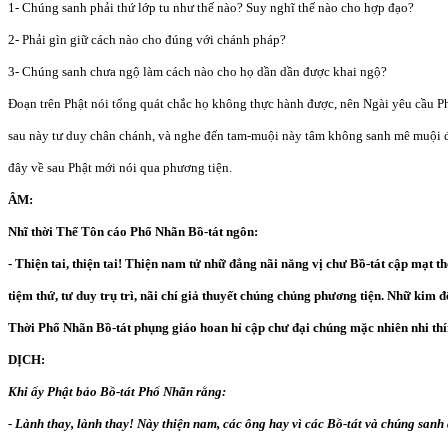
1- Chúng sanh phải thứ lớp tu như thế nào? Suy nghĩ thế nào cho hợp đạo?
2- Phải gìn giữ cách nào cho đúng với chánh pháp?
3- Chúng sanh chưa ngộ làm cách nào cho họ dần dần được khai ngộ?
Đoạn trên Phật nói tổng quát chắc họ không thực hành được, nên Ngài yêu cầu P
sau này tư duy chân chánh, và nghe đến tam-muội này tâm không sanh mê muội đ
đây về sau Phật mới nói qua phương tiện.
ÂM:
Nhĩ thời Thế Tôn cáo Phổ Nhãn Bồ-tát ngôn:
- Thiện tai, thiện tai! Thiện nam tử nhữ đẳng nãi năng vị chư Bồ-tát cập mạt 
tiệm thứ, tư duy trụ trì, nãi chí giả thuyết chủng chủng phương tiện. Nhữ kim đ
Thời Phổ Nhãn Bồ-tát phụng giáo hoan hỉ cập chư đại chúng mặc nhiên nhi thí
DỊCH:
Khi ấy Phật bảo Bồ-tát Phổ Nhãn rằng:
- Lành thay, lành thay! Này thiện nam, các ông hay vì các Bồ-tát và chúng sanh 