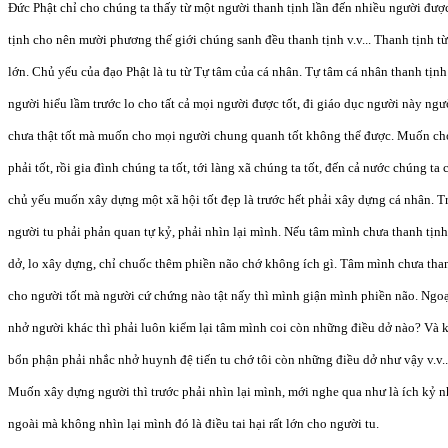
Đức Phật chỉ cho chúng ta thấy từ một người thanh tịnh lần đến nhiều người được
tịnh cho nên mười phương thế giới chúng sanh đều thanh tịnh v.v... Thanh tịnh t
lớn. Chủ yếu của đạo Phật là tu từ Tự tâm của cá nhân. Tự tâm cá nhân thanh tịnh 
người hiểu lầm trước lo cho tất cả mọi người được tốt, đi giáo dục người này ngư
chưa thật tốt mà muốn cho mọi người chung quanh tốt không thể được. Muốn cho 
phải tốt, rồi gia đình chúng ta tốt, tới làng xã chúng ta tốt, đến cả nước chúng ta 
chủ yếu muốn xây dựng một xã hội tốt đẹp là trước hết phải xây dựng cá nhân. 
người tu phải phản quan tự kỷ, phải nhìn lại mình. Nếu tâm mình chưa thanh tịnh
dở, lo xây dựng, chỉ chuốc thêm phiền não chớ không ích gì. Tâm mình chưa th
cho người tốt mà người cứ chứng nào tật nấy thì mình giận mình phiền não. Ngoạ
nhở người khác thì phải luôn kiểm lại tâm mình coi còn những điều dở nào? Và k
bổn phận phải nhắc nhở huynh đệ tiến tu chớ tôi còn những điều dở như vậy v.v..
Muốn xây dựng người thì trước phải nhìn lại mình, mới nghe qua như là ích kỷ n
ngoài mà không nhìn lại mình đó là điều tai hại rất lớn cho người tu.