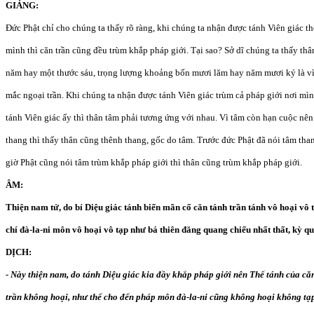
GIẢNG:
Đức Phật chỉ cho chúng ta thấy rõ ràng, khi chúng ta nhận được tánh Viên giác t
mình thì căn trần cũng đều trùm khắp pháp giới. Tại sao? Sở dĩ chúng ta thấy th
năm hay một thước sáu, trọng lượng khoảng bốn mươi lăm hay năm mươi ký là vì
mắc ngoại trần. Khi chúng ta nhận được tánh Viên giác trùm cả pháp giới nơi mì
tánh Viên giác ấy thì thân tâm phải tương ứng với nhau. Vì tâm còn hạn cuộc nê
thang thì thấy thân cũng thênh thang, gốc do tâm. Trước đức Phật đã nói tâm thanh
giờ Phật cũng nói tâm trùm khắp pháp giới thì thân cũng trùm khắp pháp giới.
ÂM:
Thiện nam tử, do bỉ Diệu giác tánh biến mãn cố căn tánh trần tánh vô hoại vô t
chí đà-la-ni môn vô hoại vô tạp như bá thiên đăng quang chiếu nhất thất, kỳ q
DỊCH:
- Này thiện nam, do tánh Diệu giác kia đầy khắp pháp giới nên Thể tánh của că
trần không hoại, như thế cho đến pháp môn đà-la-ni cũng không hoại không t