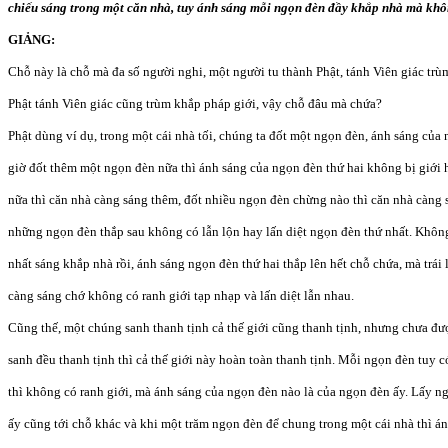
chiếu sáng trong một căn nhà, tuy ánh sáng mỗi ngọn đèn đầy khắp nhà mà khôn
GIẢNG:
Chỗ này là chỗ mà đa số người nghi, một người tu thành Phật, tánh Viên giác trù
Phật tánh Viên giác cũng trùm khắp pháp giới, vậy chỗ đâu mà chứa?
Phật dùng ví dụ, trong một cái nhà tối, chúng ta đốt một ngọn đèn, ánh sáng của
giờ đốt thêm một ngọn đèn nữa thì ánh sáng của ngọn đèn thứ hai không bị giới 
nữa thì căn nhà càng sáng thêm, đốt nhiều ngọn đèn chừng nào thì căn nhà càng 
những ngọn đèn thắp sau không có lẫn lộn hay lấn diệt ngọn đèn thứ nhất. Khôn
nhất sáng khắp nhà rồi, ánh sáng ngọn đèn thứ hai thắp lên hết chỗ chứa, mà trái
càng sáng chớ không có ranh giới tạp nhạp và lấn diệt lẫn nhau.
Cũng thế, một chúng sanh thanh tịnh cả thế giới cũng thanh tịnh, nhưng chưa đượ
sanh đều thanh tịnh thì cả thế giới này hoàn toàn thanh tịnh. Mỗi ngọn đèn tuy 
thì không có ranh giới, mà ánh sáng của ngọn đèn nào là của ngọn đèn ấy. Lấy n
ấy cũng tới chỗ khác và khi một trăm ngọn đèn để chung trong một cái nhà thì á