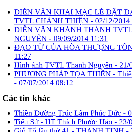
DIỄN VĂN KHAI MẠC LỄ ĐẶT 
TVTL CHÁNH THIỆN -
02/12/2014
DIỄN VĂN KHÁNH THÀNH TVT
NGUYÊN -
09/09/2014 11:31
ĐẠO TỪ CỦA HÒA THƯỢNG TÔN
11:27
Hình ảnh TVTL Thanh Nguyên -
21/
PHƯƠNG PHÁP TỌA THIỀN - Thiền
-
07/07/2014 08:12
Các tin khác
Thiền Đường Trúc Lâm Phúc Đức -
0
Tiểu Sử - HT Thích Phước Hảo -
23/
Giỗ Tổ lần thứ 41 - THANH TỊNH -