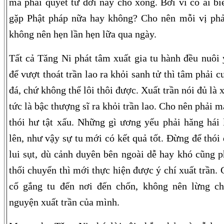
mà phải quyết tử đời này cho xong. Bởi vì có ai bi
gặp Phật pháp nữa hay không? Cho nên mỗi vị phải
không nên hẹn lần hẹn lữa qua ngày.
Tất cả Tăng Ni phát tâm xuất gia tu hành đều nuôi ý
để vượt thoát trần lao ra khỏi sanh tử thì tâm phải 
đá, chứ không thể lôi thôi được. Xuất trần nói đủ là x
tức là bậc thượng sĩ ra khỏi trần lao. Cho nên phải 
thói hư tật xấu. Những gì ương yếu phải hăng há
lên, như vậy sự tu mới có kết quả tốt. Đừng để thói
lui sụt, dù cảnh duyên bên ngoài dễ hay khó cũng 
thối chuyển thì mới thực hiện được ý chí xuất trần. 
cố gắng tu đến nơi đến chốn, không nên lừng c
nguyện xuất trần của mình.