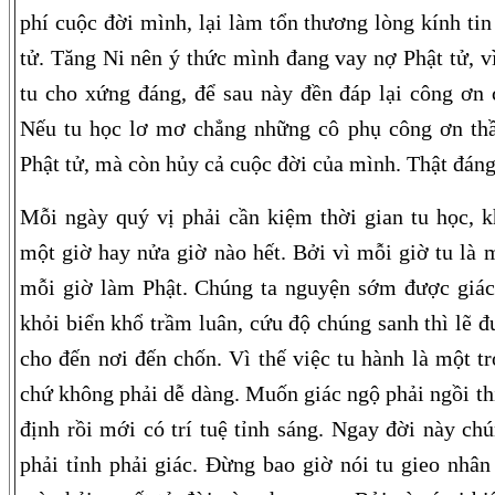
phí cuộc đời mình, lại làm tổn thương lòng kính ti
tử. Tăng Ni nên ý thức mình đang vay nợ Phật tử, vì
tu cho xứng đáng, để sau này đền đáp lại công ơn c
Nếu tu học lơ mơ chẳng những cô phụ công ơn thầ
Phật tử, mà còn hủy cả cuộc đời của mình. Thật đáng
Mỗi ngày quý vị phải cần kiệm thời gian tu học, 
một giờ hay nửa giờ nào hết. Bởi vì mỗi giờ tu là 
mỗi giờ làm Phật. Chúng ta nguyện sớm được giác 
khỏi biển khổ trầm luân, cứu độ chúng sanh thì lẽ đ
cho đến nơi đến chốn. Vì thế việc tu hành là một tr
chứ không phải dễ dàng. Muốn giác ngộ phải ngồi th
định rồi mới có trí tuệ tỉnh sáng. Ngay đời này ch
phải tỉnh phải giác. Đừng bao giờ nói tu gieo nhân 