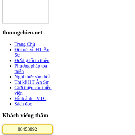
thuongchieu.net
Trang Chủ
Đôi nét về HT Ân
Sư
Đường lối tu thiền
Phương pháp tọa
thiền
Nghi thức sám hối
Thi kệ HT Ân Sư
Giới thiệu các thiền
viện
Hình ảnh TVTC
Sách đọc
Khách viếng thăm
8
8
4
5
3
8
9
2