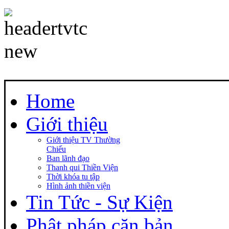
Home
Giới thiệu
Giới thiệu TV Thường
Chiếu
Ban lãnh đạo
Thanh qui Thiền Viện
Thời khóa tu tập
Hình ảnh thiền viện
Tin Tức - Sự Kiện
Phật pháp căn bản