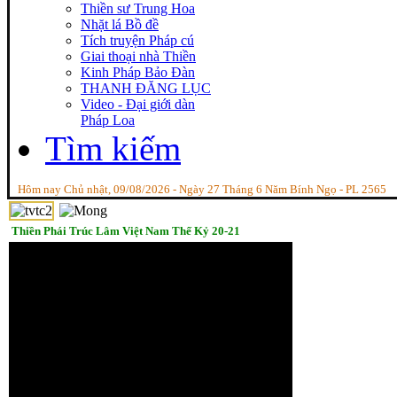
Thiền sư Trung Hoa
Nhặt lá Bồ đề
Tích truyện Pháp cú
Giai thoại nhà Thiền
Kinh Pháp Bảo Đàn
THANH ĐĂNG LỤC
Video - Đại giới dàn
Pháp Loa
Tìm kiếm
Hôm nay Chủ nhật, 09/08/2026 - Ngày 27 Tháng 6 Năm Bính Ngọ - PL 2565
Thiền Phái Trúc Lâm Việt Nam Thế Kỷ 20-21