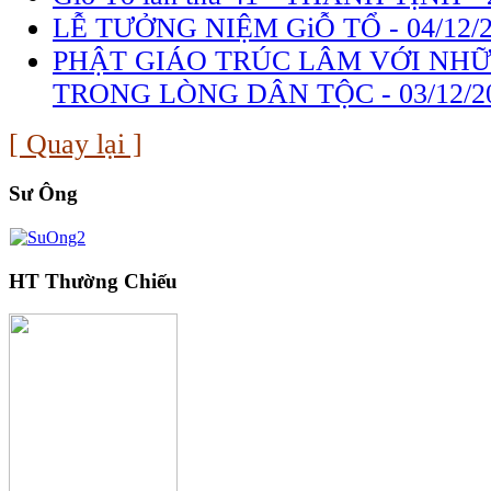
LỄ TƯỞNG NIỆM GiỖ TỔ -
04/12/
PHẬT GIÁO TRÚC LÂM VỚI NH
TRONG LÒNG DÂN TỘC -
03/12/2
[ Quay lại ]
Sư Ông
HT Thường Chiếu