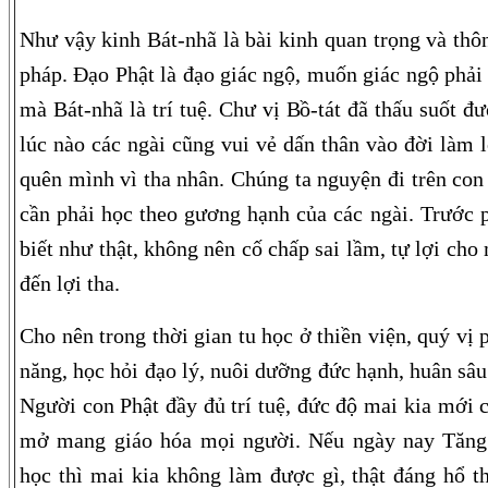
Như vậy kinh Bát-nhã là bài kinh quan trọng và thô
pháp. Đạo Phật là đạo giác ngộ, muốn giác ngộ phải 
mà Bát-nhã là trí tuệ. Chư vị Bồ-tát đã thấu suốt đ
lúc nào các ngài cũng vui vẻ dấn thân vào đời làm l
quên mình vì tha nhân. Chúng ta nguyện đi trên con
cần phải học theo gương hạnh của các ngài. Trước ph
biết như thật, không nên cố chấp sai lầm, tự lợi ch
đến lợi tha.
Cho nên trong thời gian tu học ở thiền viện, quý vị
năng, học hỏi đạo lý, nuôi dưỡng đức hạnh, huân sâu
Người con Phật đầy đủ trí tuệ, đức độ mai kia mới c
mở mang giáo hóa mọi người. Nếu ngày nay Tăng
học thì mai kia không làm được gì, thật đáng hổ t