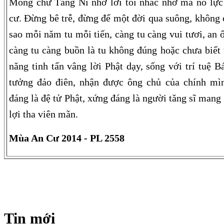
Mong chư Tăng Ni nhớ lời tôi nhắc nhở mà nỗ lực 
cư. Đừng bê trễ, đừng để một đời qua suông, không 
sao mỗi năm tu mỗi tiến, càng tu càng vui tươi, an 
càng tu càng buồn là tu không đúng hoặc chưa biết 
năng tinh tấn vâng lời Phật dạy, sống với trí tuệ B
tưởng đảo điên, nhận được ông chủ của chính m
đáng là đệ tử Phật, xứng đáng là người tăng sĩ mang
lợi tha viên mãn.
Mùa An Cư 2014 - PL 2558
Tin mới