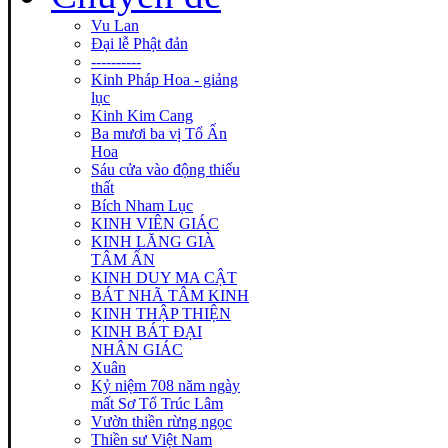
Vu Lan
Đại lễ Phật đản
----------
Kinh Pháp Hoa - giảng
lục
Kinh Kim Cang
Ba mươi ba vị Tổ Ấn
Hoa
Sáu cửa vào động thiếu
thất
Bích Nham Lục
KINH VIÊN GIÁC
KINH LĂNG GIÀ
TÂM ẤN
KINH DUY MA CẬT
BÁT NHÃ TÂM KINH
KINH THẬP THIỆN
KINH BÁT ĐẠI
NHÂN GIÁC
Xuân
Kỷ niệm 708 năm ngày
mất Sơ Tổ Trúc Lâm
Vườn thiền rừng ngọc
Thiền sư Việt Nam