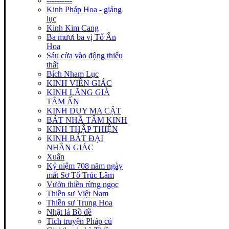
----------
Kinh Pháp Hoa - giảng
lục
Kinh Kim Cang
Ba mươi ba vị Tổ Ấn
Hoa
Sáu cửa vào động thiếu
thất
Bích Nham Lục
KINH VIÊN GIÁC
KINH LĂNG GIÀ
TÂM ẤN
KINH DUY MA CẬT
BÁT NHÃ TÂM KINH
KINH THẬP THIỆN
KINH BÁT ĐẠI
NHÂN GIÁC
Xuân
Kỷ niệm 708 năm ngày
mất Sơ Tổ Trúc Lâm
Vườn thiền rừng ngọc
Thiền sư Việt Nam
Thiền sư Trung Hoa
Nhặt lá Bồ đề
Tích truyện Pháp cú