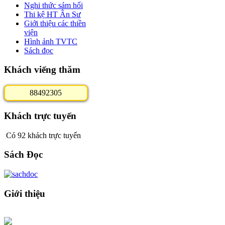
Nghi thức sám hối
Thi kệ HT Ân Sư
Giới thiệu các thiền
viện
Hình ảnh TVTC
Sách đọc
Khách viếng thăm
8
8
4
9
2
3
0
5
Khách trực tuyến
Có 92 khách trực tuyến
Sách Đọc
Giới thiệu