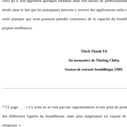
crois qu’il leur apportera quelques bienfaits dans leur travail de perfectionn
réside dans le fait que les pratiquants peuvent y trouver des applications utiles 
seule pratique que nous pourrons prendre conscience de la capacité du boud
propres souffrances.
Thích Thanh Từ
Au monastère de Thường Chiếu,
Session de retraite bouddhique 1989.
* Cf. page … : « Ce texte ne se veut pas une argumentation ni une prise de posit
des différentes lignées du bouddhisme, mais plus simplement un exposé de
religieuse. »