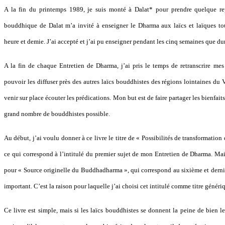
A la fin du printemps 1989, je suis monté à Dalat* pour prendre quelque rep
bouddhique de Dalat m’a invité à enseigner le Dharma aux laïcs et laïques t
heure et demie. J’ai accepté et j’ai pu enseigner pendant les cinq semaines que du
A la fin de chaque Entretien de Dharma, j’ai pris le temps de retranscrire mes
pouvoir les diffuser près des autres laïcs bouddhistes des régions lointaines du 
venir sur place écouter les prédications. Mon but est de faire partager les bienfa
grand nombre de bouddhistes possible.
Au début, j’ai voulu donner à ce livre le titre de « Possibilités de transformati
ce qui correspond à l’intitulé du premier sujet de mon Entretien de Dharma. Mais
pour « Source originelle du Buddhadharma », qui correspond au sixième et dernier
important. C’est la raison pour laquelle j’ai choisi cet intitulé comme titre généri
Ce livre est simple, mais si les laïcs bouddhistes se donnent la peine de bien le 