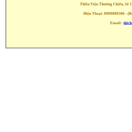
Thiền Viện Thường Chiếu, Số 1
Điện Thoại: 0909080306 - (Buổ
Email:
thic