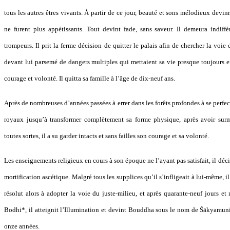
tous les autres êtres vivants. À partir de ce jour, beauté et sons mélodieux devinr
ne furent plus appétissants. Tout devint fade, sans saveur. Il demeura indiffé
trompeurs. Il prit la ferme décision de quitter le palais afin de chercher la vo
devant lui parsemé de dangers multiples qui mettaient sa vie presque toujours e
courage et volonté. Il quitta sa famille à l’âge de dix-neuf ans.
Après de nombreuses d’années passées à errer dans les forêts profondes à se perfect
royaux jusqu’à transformer complètement sa forme physique, après avoir surm
toutes sortes, il a su garder intacts et sans failles son courage et sa volonté.
Les enseignements religieux en cours à son époque ne l’ayant pas satisfait, il déci
mortification ascétique. Malgré tous les supplices qu’il s’infligeait à lui-même, il 
résolut alors à adopter la voie du juste-milieu, et après quarante-neuf jours et 
Bodhi*, il atteignit l’Illumination et devint Bouddha sous le nom de Śākyamu
onze années.