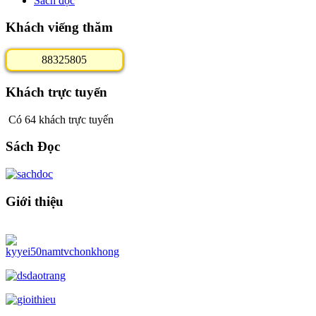
Sách đọc
Khách viếng thăm
8
8
3
2
5
8
0
5
Khách trực tuyến
Có 64 khách trực tuyến
Sách Đọc
Giới thiệu