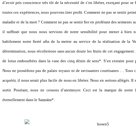
d’avoir pris conscience très tôt de la nécessité de s’en libérer, exerçant pour s
toutes ces expériences, nous pouvons tirer profit. Comment ne pas se sentir peiné 
maladie et de la mort ? Comment ne pas se sentir fier en proférant des serments au
il suffirait que nous nous servions de notre sensibilité pour mener à bien n
habilement notre fierté afin de la mettre au service de la réalisation de la 
détermination, nous récolterions sans aucun doute les fruits de cet engagement
de lotus embourbées dans la vase des cinq désirs de sens*. S’en extraire pour pr
Nous ne possédons pas de palais royaux ni de ravissantes courtisanes … Tous ces
acquérir, il nous serait plus facile de nous en libérer. Nous en serions allégés. Il 
sortir. Pourtant, nous ne cessons d’atermoyer. Ceci est la marque de notre f
éternellement dans le Saṃsāra*.