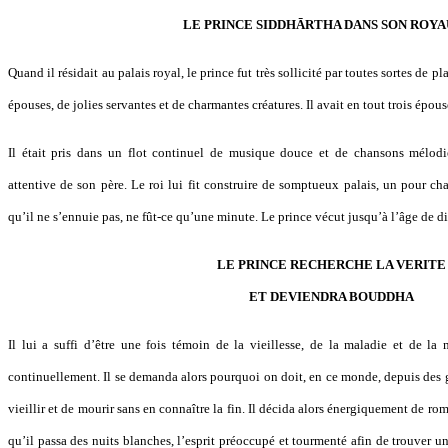
LE PRINCE SIDDHĀRTHA DANS SON ROY
Quand il résidait au palais royal, le prince fut très sollicité par toutes sortes de pla
épouses, de jolies servantes et de charmantes créatures. Il avait en tout trois épo
Il était pris dans un flot continuel de musique douce et de chansons mélodieu
attentive de son père. Le roi lui fit construire de somptueux palais, un pour ch
qu’il ne s’ennuie pas, ne fût-ce qu’une minute. Le prince vécut jusqu’à l’âge de di
LE PRINCE RECHERCHE LA VERITE
ET DEVIENDRA BOUDDHA
Il lui a suffi d’être une fois témoin de la vieillesse, de la maladie et de la
continuellement. Il se demanda alors pourquoi on doit, en ce monde, depuis des g
vieillir et de mourir sans en connaître la fin. Il décida alors énergiquement de rom
qu’il passa des nuits blanches, l’esprit préoccupé et tourmenté afin de trouver 