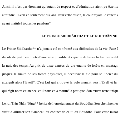
Ainsi, il n’est pas étonnant qu’autant de respect et d’admiration aient pu être ma
atteindre l’Eveil en seulement dix ans. Pour cette raison, la cour royale le vénéra e
ayant maîtrisé toutes les passions".
LE PRINCE SIDDHĀRTHA ET LE ROI TRẦN N
Le Prince Siddhārtha** n’a jamais été confronté aux difficultés de la vie. Face à 
décida de partir en quête d’une voie possible et capable de briser la loi inexor
la nuit des temps. Au prix de onze années de vie errante de forêts en montagn
jusqu’à la limite de ses forces physiques, il découvre la clé pour se libérer du
atteignit alors l’Eveil*. C’est Lui qui a trouvé la voie menant vers l’Eveil et l
qui régit notre existence, et il nous en a montré la pratique. Son œuvre reste uniqu
Le roi Trân Nhân Tông** hérita de l’enseignement du Bouddha. Son cheminement en
suffit d’allumer son flambeau au contact de celui du Bouddha. Pour cette raison,