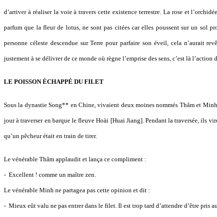
d’arriver à réaliser la voie à travers cette existence terrestre. La rose et l’orchi
parfum que la fleur de lotus, ne sont pas citées car elles poussent sur un sol pr
personne céleste descendue sur Terre pour parfaire son éveil, cela n’aurait revê
justement à se délivrer de ce monde où règne l’emprise des sens, c’est là l’actio
LE POISSON ÉCHAPPÉ DU FILET
Sous la dynastie Song** en Chine, vivaient deux moines nommés Thâm et Minh. 
jour à traverser en barque le fleuve Hoài [Huai Jiang]. Pendant la traversée, ils vi
qu’un pêcheur était en train de tirer.
Le vénérable Thâm applaudit et lança ce compliment :
- Excellent ! comme un maître zen.
Le vénérable Minh ne partagea pas cette opinion et dit :
- Mieux eût valu ne pas entrer dans le filet. Il est trop tard d’attendre d’être pris 