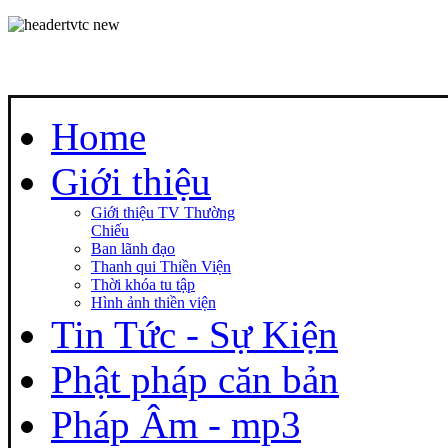
Home
Giới thiệu
Giới thiệu TV Thường
Chiếu
Ban lãnh đạo
Thanh qui Thiền Viện
Thời khóa tu tập
Hình ảnh thiền viện
Tin Tức - Sự Kiện
Phật pháp căn bản
Pháp Âm - mp3