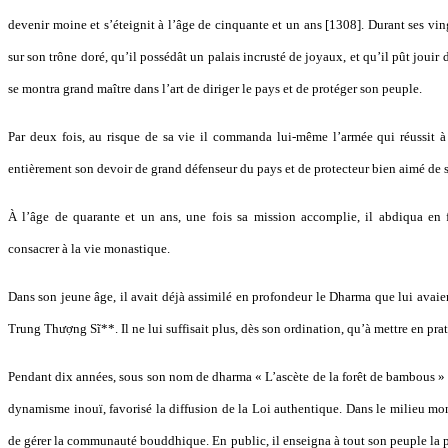
devenir moine et s’éteignit à l’âge de cinquante et un ans [1308]. Durant ses ving
sur son trône doré, qu’il possédât un palais incrusté de joyaux, et qu’il pût jouir 
se montra grand maître dans l’art de diriger le pays et de protéger son peuple.
Par deux fois, au risque de sa vie il commanda lui-même l’armée qui réussit à 
entièrement son devoir de grand défenseur du pays et de protecteur bien aimé de 
À l’âge de quarante et un ans, une fois sa mission accomplie, il abdiqua en 
consacrer à la vie monastique.
Dans son jeune âge, il avait déjà assimilé en profondeur le Dharma que lui avaie
Trung Thượng Sĩ**. Il ne lui suffisait plus, dès son ordination, qu’à mettre en prat
Pendant dix années, sous son nom de dharma « L’ascète de la forêt de bambous » 
dynamisme inouï, favorisé la diffusion de la Loi authentique. Dans le milieu mo
de gérer la communauté bouddhique. En public, il enseigna à tout son peuple la 