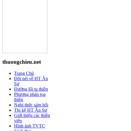
thuongchieu.net
Trang Chủ
Đôi nét về HT Ân
Sư
Đường lối tu thiền
Phương pháp tọa
thiền
Nghi thức sám hối
Thi kệ HT Ân Sư
Giới thiệu các thiền
viện
Hình ảnh TVTC