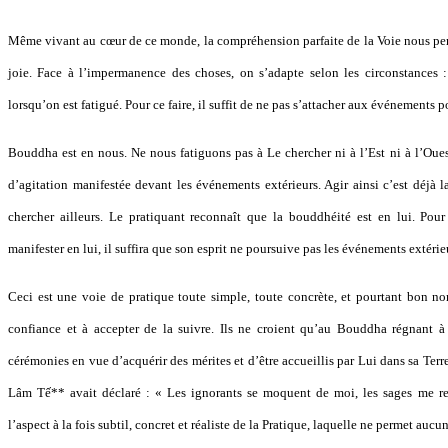
Même vivant au cœur de ce monde, la compréhension parfaite de la Voie nous perm
joie. Face à l’impermanence des choses, on s’adapte selon les circonstances 
lorsqu’on est fatigué. Pour ce faire, il suffit de ne pas s’attacher aux événements po
Bouddha est en nous. Ne nous fatiguons pas à Le chercher ni à l’Est ni à l’Oues
d’agitation manifestée devant les événements extérieurs. Agir ainsi c’est déjà la
chercher ailleurs. Le pratiquant reconnaît que la bouddhéité est en lui. Pou
manifester en lui, il suffira que son esprit ne poursuive pas les événements extérie
Ceci est une voie de pratique toute simple, toute concrète, et pourtant bon no
confiance et à accepter de la suivre. Ils ne croient qu’au Bouddha régnant à 
cérémonies en vue d’acquérir des mérites et d’être accueillis par Lui dans sa Terre
Lâm Tế** avait déclaré : « Les ignorants se moquent de moi, les sages me re
l’aspect à la fois subtil, concret et réaliste de la Pratique, laquelle ne permet aucu