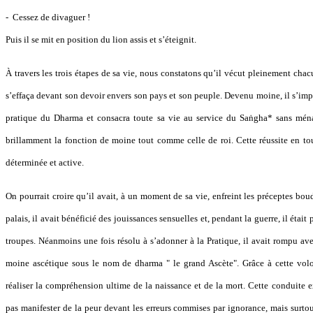
- Cessez de divaguer !
Puis il se mit en position du lion assis et s’éteignit.
À travers les trois étapes de sa vie, nous constatons qu’il vécut pleinement chac
s’effaça devant son devoir envers son pays et son peuple. Devenu moine, il s’im
pratique du Dharma et consacra toute sa vie au service du Saṅgha* sans ménag
brillamment la fonction de moine tout comme celle de roi. Cette réussite en tou
déterminée et active.
On pourrait croire qu’il avait, à un moment de sa vie, enfreint les préceptes bo
palais, il avait bénéficié des jouissances sensuelles et, pendant la guerre, il éta
troupes. Néanmoins une fois résolu à s’adonner à la Pratique, il avait rompu av
moine ascétique sous le nom de dharma " le grand Ascète". Grâce à cette volo
réaliser la compréhension ultime de la naissance et de la mort. Cette conduite 
pas manifester de la peur devant les erreurs commises par ignorance, mais surtou