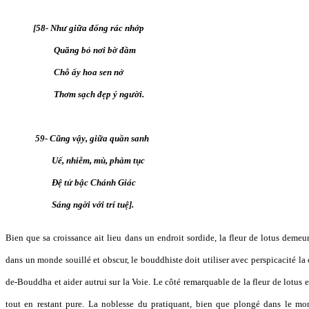
[58- Như giữa đống rác nhớp
Quăng bỏ nơi bờ đầm
Chỗ ấy hoa sen nở
Thơm sạch đẹp ý người.
59- Cũng vậy, giữa quần sanh
Uế, nhiễm, mù, phàm tục
Đệ tử bậc Chánh Giác
Sáng ngời với trí tuệ].
Bien que sa croissance ait lieu dans un endroit sordide, la fleur de lotus deme
dans un monde souillé et obscur, le bouddhiste doit utiliser avec perspicacité la 
de-Bouddha et aider autrui sur la Voie. Le côté remarquable de la fleur de lotus
tout en restant pure. La noblesse du pratiquant, bien que plongé dans le mond