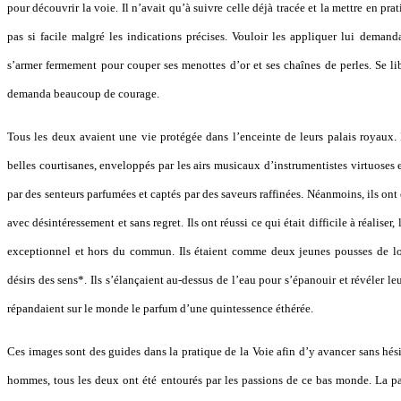
pour découvrir la voie. Il n’avait qu’à suivre celle déjà tracée et la mettre en pra
pas si facile malgré les indications précises. Vouloir les appliquer lui demanda
s’armer fermement pour couper ses menottes d’or et ses chaînes de perles. Se lib
demanda beaucoup de courage.
Tous les deux avaient une vie protégée dans l’enceinte de leurs palais royaux. 
belles courtisanes, enveloppés par les airs musicaux d’instrumentistes virtuoses 
par des senteurs parfumées et captés par des saveurs raffinées. Néanmoins, ils on
avec désintéressement et sans regret. Ils ont réussi ce qui était difficile à réaliser,
exceptionnel et hors du commun. Ils étaient comme deux jeunes pousses de lot
désirs des sens*. Ils s’élançaient au-dessus de l’eau pour s’épanouir et révéler leu
répandaient sur le monde le parfum d’une quintessence éthérée.
Ces images sont des guides dans la pratique de la Voie afin d’y avancer sans hési
hommes, tous les deux ont été entourés par les passions de ce bas monde. La pa