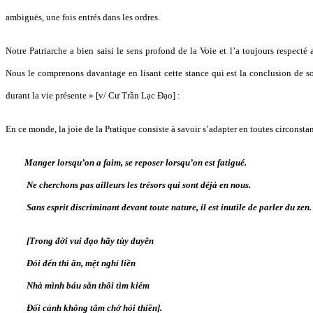
ambiguës, une fois entrés dans les ordres.
Notre Patriarche a bien saisi le sens profond de la Voie et l’a toujours respecté
Nous le comprenons davantage en lisant cette stance qui est la conclusion de 
durant la vie présente » [v/ Cư Trần Lạc Đạo] :
En ce monde, la joie de la Pratique consiste à savoir s’adapter en toutes circonstan
Manger lorsqu’on a faim, se reposer lorsqu’on est fatigué.
Ne cherchons pas ailleurs les trésors qui sont déjà en nous.
Sans esprit discriminant devant toute nature, il est inutile de parler du zen.
[Trong đời vui đạo hãy tùy duyên
Đói đến thì ăn, mệt nghỉ liền
Nhà mình báu sẵn thôi tìm kiếm
Đối cảnh không tâm chớ hỏi thiền].