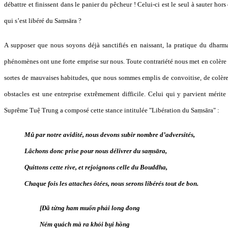
débattre et finissent dans le panier du pêcheur ! Celui-ci est le seul à sauter hors 
qui s’est libéré du Saṃsāra ?
A supposer que nous soyons déjà sanctifiés en naissant, la pratique du dharma 
phénomènes ont une forte emprise sur nous. Toute contrariété nous met en colère
sortes de mauvaises habitudes, que nous sommes emplis de convoitise, de colère 
obstacles est une entreprise extrêmement difficile. Celui qui y parvient mérite
Suprême Tuệ Trung a composé cette stance intitulée "Libération du Saṃsāra" :
Mû par notre avidité, nous devons subir nombre d’adversités,
Lâchons donc prise pour nous délivrer du saṃsāra,
Quittons cette rive, et rejoignons celle du Bouddha,
Chaque fois les attaches ôtées, nous serons libérés tout de bon.
[Đã từng ham muốn phải long đong
Ném quách mà ra khỏi bụi hồng