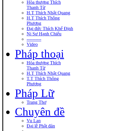
Hòa thượng Thích
Thanh Từ
H.T Thích Nhật Quang
H.T Thích Thông
Phương
Đại đức Thích Khế Định
Ni Sư Hạnh Chiếu
----------
Video
Pháp thoại
Hòa thượng Thích
Thanh Từ
H.T Thích Nhật Quang
T.T Thích Thông
Phương
Pháp Lữ
Trang Thơ
Chuyên đề
Vu Lan
Đại lễ Phật đản