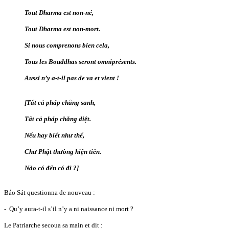
Tout Dharma est non-né,
Tout Dharma est non-mort.
Si nous comprenons bien cela,
Tous les Bouddhas seront omniprésents.
Aussi n’y a-t-il pas de va et vient !
[Tất cả pháp chẳng sanh,
Tất cả pháp chẳng diệt.
Nếu hay biết như thế,
Chư Phật thưòng hiện tiền.
Nào có đến có đi ?]
Bảo Sát questionna de nouveau :
- Qu’y aura-t-il s’il n’y a ni naissance ni mort ?
Le Patriarche secoua sa main et dit :