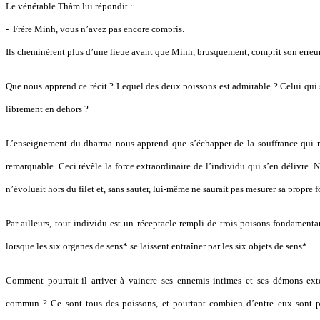
Le vénérable Thâm lui répondit :
- Frère Minh, vous n’avez pas encore compris.
Ils cheminèrent plus d’une lieue avant que Minh, brusquement, comprit son erreur 
Que nous apprend ce récit ? Lequel des deux poissons est admirable ? Celui qui s
librement en dehors ?
L’enseignement du dharma nous apprend que s’échapper de la souffrance qui 
remarquable. Ceci révèle la force extraordinaire de l’individu qui s’en délivre. Nu
n’évoluait hors du filet et, sans sauter, lui-même ne saurait pas mesurer sa propre f
Par ailleurs, tout individu est un réceptacle rempli de trois poisons fondamenta
lorsque les six organes de sens* se laissent entraîner par les six objets de sens*.
Comment pourrait-il arriver à vaincre ses ennemis intimes et ses démons exté
commun ? Ce sont tous des poissons, et pourtant combien d’entre eux sont pr