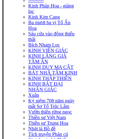
----------
Kinh Pháp Hoa - giảng
lục
Kinh Kim Cang
Ba mươi ba vị Tổ Ấn
Hoa
Sáu cửa vào động thiếu
thất
Bích Nham Lục
KINH VIÊN GIÁC
KINH LĂNG GIÀ
TÂM ẤN
KINH DUY MA CẬT
BÁT NHÃ TÂM KINH
KINH THẬP THIỆN
KINH BÁT ĐẠI
NHÂN GIÁC
Xuân
Kỷ niệm 708 năm ngày
mất Sơ Tổ Trúc Lâm
Vườn thiền rừng ngọc
Thiền sư Việt Nam
Thiền sư Trung Hoa
Nhặt lá Bồ đề
Tích truyện Pháp cú