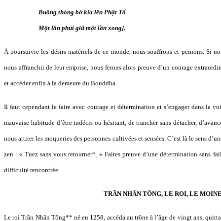
Buông thỏng bờ kia lên Phật Tổ
Một lần phủi giũ một lần xong].
À poursuivre les désirs matériels de ce monde, nous souffrons et peinons. Si nou
nous affranchir de leur emprise, nous ferons alors preuve d’un courage extraordi
et accéder enfin à la demeure du Bouddha.
Il faut cependant le faire avec courage et détermination et s’engager dans la vo
mauvaise habitude d’être indécis ou hésitant, de trancher sans détacher, d’avancer
nous attirer les moqueries des personnes cultivées et sensées. C’est là le sens d’
zen : « Tuez sans vous retourner*. » Faites preuve d’une détermination sans fail
difficulté rencontrée.
TRẦN NHÂN TÔNG, LE ROI, LE MOIN
Le roi Trần Nhân Tông** né en 1258, accéda au trône à l’âge de vingt ans, quitta 