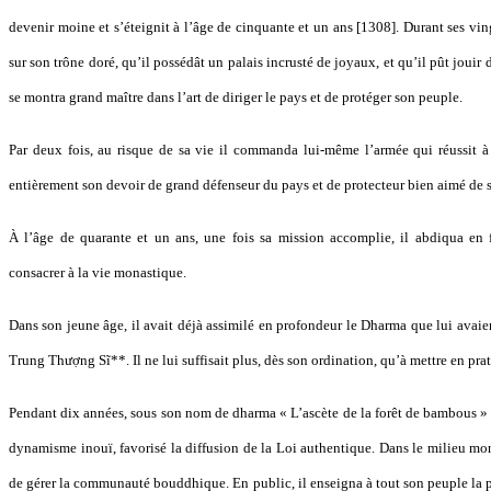
devenir moine et s’éteignit à l’âge de cinquante et un ans [1308]. Durant ses ving
sur son trône doré, qu’il possédât un palais incrusté de joyaux, et qu’il pût jouir 
se montra grand maître dans l’art de diriger le pays et de protéger son peuple.
Par deux fois, au risque de sa vie il commanda lui-même l’armée qui réussit à 
entièrement son devoir de grand défenseur du pays et de protecteur bien aimé de 
À l’âge de quarante et un ans, une fois sa mission accomplie, il abdiqua en 
consacrer à la vie monastique.
Dans son jeune âge, il avait déjà assimilé en profondeur le Dharma que lui avaie
Trung Thượng Sĩ**. Il ne lui suffisait plus, dès son ordination, qu’à mettre en prat
Pendant dix années, sous son nom de dharma « L’ascète de la forêt de bambous » 
dynamisme inouï, favorisé la diffusion de la Loi authentique. Dans le milieu mo
de gérer la communauté bouddhique. En public, il enseigna à tout son peuple la 