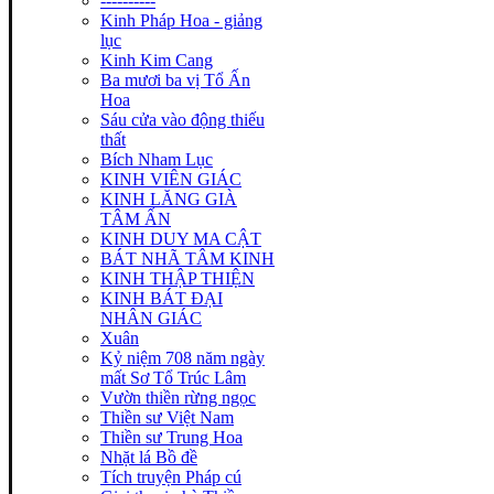
----------
Kinh Pháp Hoa - giảng
lục
Kinh Kim Cang
Ba mươi ba vị Tổ Ấn
Hoa
Sáu cửa vào động thiếu
thất
Bích Nham Lục
KINH VIÊN GIÁC
KINH LĂNG GIÀ
TÂM ẤN
KINH DUY MA CẬT
BÁT NHÃ TÂM KINH
KINH THẬP THIỆN
KINH BÁT ĐẠI
NHÂN GIÁC
Xuân
Kỷ niệm 708 năm ngày
mất Sơ Tổ Trúc Lâm
Vườn thiền rừng ngọc
Thiền sư Việt Nam
Thiền sư Trung Hoa
Nhặt lá Bồ đề
Tích truyện Pháp cú