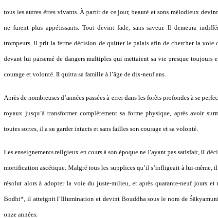
tous les autres êtres vivants. À partir de ce jour, beauté et sons mélodieux devinr
ne furent plus appétissants. Tout devint fade, sans saveur. Il demeura indiffé
trompeurs. Il prit la ferme décision de quitter le palais afin de chercher la vo
devant lui parsemé de dangers multiples qui mettaient sa vie presque toujours e
courage et volonté. Il quitta sa famille à l’âge de dix-neuf ans.
Après de nombreuses d’années passées à errer dans les forêts profondes à se perfect
royaux jusqu’à transformer complètement sa forme physique, après avoir surm
toutes sortes, il a su garder intacts et sans failles son courage et sa volonté.
Les enseignements religieux en cours à son époque ne l’ayant pas satisfait, il déci
mortification ascétique. Malgré tous les supplices qu’il s’infligeait à lui-même, il 
résolut alors à adopter la voie du juste-milieu, et après quarante-neuf jours et 
Bodhi*, il atteignit l’Illumination et devint Bouddha sous le nom de Śākyamu
onze années.