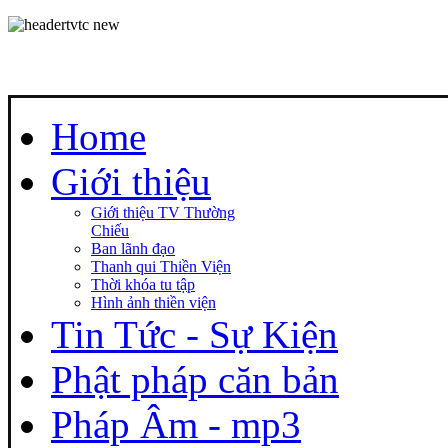
Home
Giới thiệu
Giới thiệu TV Thường
Chiếu
Ban lãnh đạo
Thanh qui Thiền Viện
Thời khóa tu tập
Hình ảnh thiền viện
Tin Tức - Sự Kiện
Phật pháp căn bản
Pháp Âm - mp3