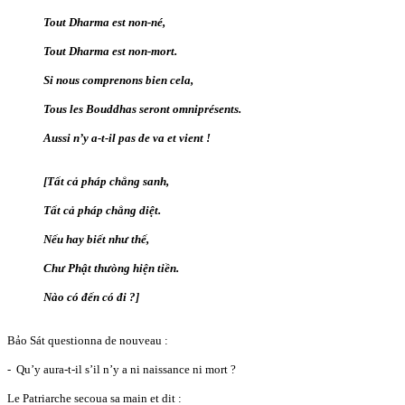
Tout Dharma est non-né,
Tout Dharma est non-mort.
Si nous comprenons bien cela,
Tous les Bouddhas seront omniprésents.
Aussi n’y a-t-il pas de va et vient !
[Tất cả pháp chẳng sanh,
Tất cả pháp chẳng diệt.
Nếu hay biết như thế,
Chư Phật thưòng hiện tiền.
Nào có đến có đi ?]
Bảo Sát questionna de nouveau :
- Qu’y aura-t-il s’il n’y a ni naissance ni mort ?
Le Patriarche secoua sa main et dit :