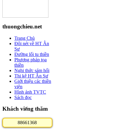
thuongchieu.net
Trang Chủ
Đôi nét về HT Ân
Sư
Đường lối tu thiền
Phương pháp tọa
thiền
Nghi thức sám hối
Thi kệ HT Ân Sư
Giới thiệu các thiền
viện
Hình ảnh TVTC
Sách đọc
Khách viếng thăm
8
8
6
6
1
3
6
8