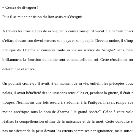
- Cessez de divaguer !
Puis il se mit en position du lion assis et s’éteignit.
À travers les trois étapes de sa vie, nous constatons qu’il vécut pleinement chac
s’effaça devant son devoir envers son pays et son peuple. Devenu moine, il s’im
pratique du Dharma et consacra toute sa vie au service du Saṅgha* sans ménag
brillamment la fonction de moine tout comme celle de roi. Cette réussite en tou
déterminée et active.
On pourrait croire qu’il avait, à un moment de sa vie, enfreint les préceptes bo
palais, il avait bénéficié des jouissances sensuelles et, pendant la guerre, il éta
troupes. Néanmoins une fois résolu à s’adonner à la Pratique, il avait rompu av
moine ascétique sous le nom de dharma " le grand Ascète". Grâce à cette volo
réaliser la compréhension ultime de la naissance et de la mort. Cette conduite 
pas manifester de la peur devant les erreurs commises par ignorance, mais surtou