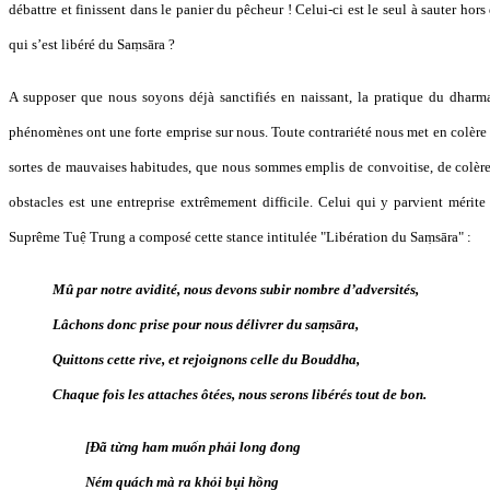
débattre et finissent dans le panier du pêcheur ! Celui-ci est le seul à sauter hors 
qui s’est libéré du Saṃsāra ?
A supposer que nous soyons déjà sanctifiés en naissant, la pratique du dharma 
phénomènes ont une forte emprise sur nous. Toute contrariété nous met en colère
sortes de mauvaises habitudes, que nous sommes emplis de convoitise, de colère 
obstacles est une entreprise extrêmement difficile. Celui qui y parvient mérite
Suprême Tuệ Trung a composé cette stance intitulée "Libération du Saṃsāra" :
Mû par notre avidité, nous devons subir nombre d’adversités,
Lâchons donc prise pour nous délivrer du saṃsāra,
Quittons cette rive, et rejoignons celle du Bouddha,
Chaque fois les attaches ôtées, nous serons libérés tout de bon.
[Đã từng ham muốn phải long đong
Ném quách mà ra khỏi bụi hồng