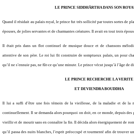
LE PRINCE SIDDHĀRTHA DANS SON ROY
Quand il résidait au palais royal, le prince fut très sollicité par toutes sortes de pla
épouses, de jolies servantes et de charmantes créatures. Il avait en tout trois épo
Il était pris dans un flot continuel de musique douce et de chansons mélodieu
attentive de son père. Le roi lui fit construire de somptueux palais, un pour ch
qu’il ne s’ennuie pas, ne fût-ce qu’une minute. Le prince vécut jusqu’à l’âge de di
LE PRINCE RECHERCHE LA VERITE
ET DEVIENDRA BOUDDHA
Il lui a suffi d’être une fois témoin de la vieillesse, de la maladie et de la
continuellement. Il se demanda alors pourquoi on doit, en ce monde, depuis des g
vieillir et de mourir sans en connaître la fin. Il décida alors énergiquement de rom
qu’il passa des nuits blanches, l’esprit préoccupé et tourmenté afin de trouver 