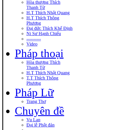
Hòa thượng Thích
Thanh Từ
H.T Thích Nhật Quang
H.T Thích Thông
Phương
Đại đức Thích Khế Định
Ni Sư Hạnh Chiếu
----------
Video
Pháp thoại
Hòa thượng Thích
Thanh Từ
H.T Thích Nhật Quang
T.T Thích Thông
Phương
Pháp Lữ
Trang Thơ
Chuyên đề
Vu Lan
Đại lễ Phật đản