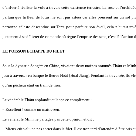
d’arriver à réaliser la voie à travers cette existence terrestre. La rose et l’orchi
parfum que la fleur de lotus, ne sont pas citées car elles poussent sur un sol pr
personne céleste descendue sur Terre pour parfaire son éveil, cela n’aurait revê
justement à se délivrer de ce monde où règne l’emprise des sens, c’est là l’actio
LE POISSON ÉCHAPPÉ DU FILET
Sous la dynastie Song** en Chine, vivaient deux moines nommés Thâm et Minh. 
jour à traverser en barque le fleuve Hoài [Huai Jiang]. Pendant la traversée, ils vi
qu’un pêcheur était en train de tirer.
Le vénérable Thâm applaudit et lança ce compliment :
- Excellent ! comme un maître zen.
Le vénérable Minh ne partagea pas cette opinion et dit :
- Mieux eût valu ne pas entrer dans le filet. Il est trop tard d’attendre d’être pris 