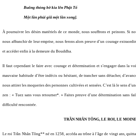
Buông thỏng bờ kia lên Phật Tổ
Một lần phủi giũ một lần xong].
À poursuivre les désirs matériels de ce monde, nous souffrons et peinons. Si nou
nous affranchir de leur emprise, nous ferons alors preuve d’un courage extraordi
et accéder enfin à la demeure du Bouddha.
Il faut cependant le faire avec courage et détermination et s’engager dans la vo
mauvaise habitude d’être indécis ou hésitant, de trancher sans détacher, d’avancer
nous attirer les moqueries des personnes cultivées et sensées. C’est là le sens d’
zen : « Tuez sans vous retourner*. » Faites preuve d’une détermination sans fail
difficulté rencontrée.
TRẦN NHÂN TÔNG, LE ROI, LE MOIN
Le roi Trần Nhân Tông** né en 1258, accéda au trône à l’âge de vingt ans, quitta 