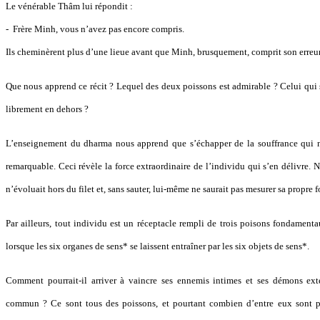
Le vénérable Thâm lui répondit :
- Frère Minh, vous n’avez pas encore compris.
Ils cheminèrent plus d’une lieue avant que Minh, brusquement, comprit son erreur 
Que nous apprend ce récit ? Lequel des deux poissons est admirable ? Celui qui s
librement en dehors ?
L’enseignement du dharma nous apprend que s’échapper de la souffrance qui 
remarquable. Ceci révèle la force extraordinaire de l’individu qui s’en délivre. Nu
n’évoluait hors du filet et, sans sauter, lui-même ne saurait pas mesurer sa propre f
Par ailleurs, tout individu est un réceptacle rempli de trois poisons fondamenta
lorsque les six organes de sens* se laissent entraîner par les six objets de sens*.
Comment pourrait-il arriver à vaincre ses ennemis intimes et ses démons exté
commun ? Ce sont tous des poissons, et pourtant combien d’entre eux sont pr