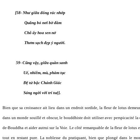
[58- Như giữa đống rác nhớp
Quăng bỏ nơi bờ đầm
Chỗ ấy hoa sen nở
Thơm sạch đẹp ý người.
59- Cũng vậy, giữa quần sanh
Uế, nhiễm, mù, phàm tục
Đệ tử bậc Chánh Giác
Sáng ngời với trí tuệ].
Bien que sa croissance ait lieu dans un endroit sordide, la fleur de lotus deme
dans un monde souillé et obscur, le bouddhiste doit utiliser avec perspicacité la 
de-Bouddha et aider autrui sur la Voie. Le côté remarquable de la fleur de lotus
tout en restant pure. La noblesse du pratiquant, bien que plongé dans le mond