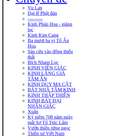
Vu Lan
Đại lễ Phật đản
----------
Kinh Pháp Hoa - giảng
lục
Kinh Kim Cang
Ba mươi ba vị Tổ Ấn
Hoa
Sáu cửa vào động thiếu
thất
Bích Nham Lục
KINH VIÊN GIÁC
KINH LĂNG GIÀ
TÂM ẤN
KINH DUY MA CẬT
BÁT NHÃ TÂM KINH
KINH THẬP THIỆN
KINH BÁT ĐẠI
NHÂN GIÁC
Xuân
Kỷ niệm 708 năm ngày
mất Sơ Tổ Trúc Lâm
Vườn thiền rừng ngọc
Thiền sư Việt Nam