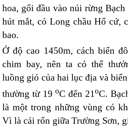
hoa, gối đầu vào núi rừng Bạch 
hút mắt, có Long chầu Hổ cứ, c
bao
.
Ở độ cao 1450m, cách biển đ
chim bay,
nên
ta có thể thưở
luồng gió
của
hai lục địa và biể
o
o
thường từ 19
C
đến
21
C
.
Bạch
là một trong những vùng
có
kh
Vì là
cái rốn giữa Trường Sơn, g