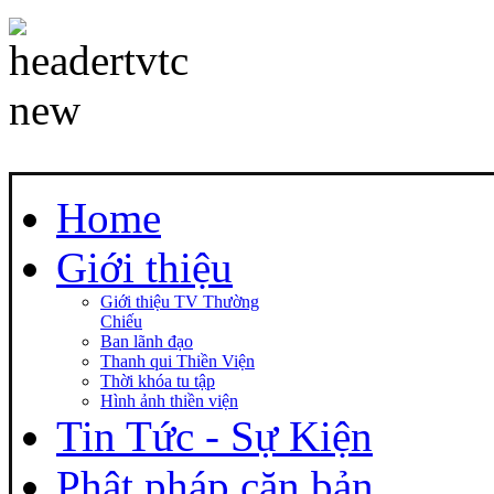
Home
Giới thiệu
Giới thiệu TV Thường
Chiếu
Ban lãnh đạo
Thanh qui Thiền Viện
Thời khóa tu tập
Hình ảnh thiền viện
Tin Tức - Sự Kiện
Phật pháp căn bản