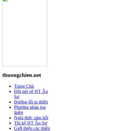
thuongchieu.net
Trang Chủ
Đôi nét về HT Ân
Sư
Đường lối tu thiền
Phương pháp tọa
thiền
Nghi thức sám hối
Thi kệ HT Ân Sư
Giới thiệu các thiền