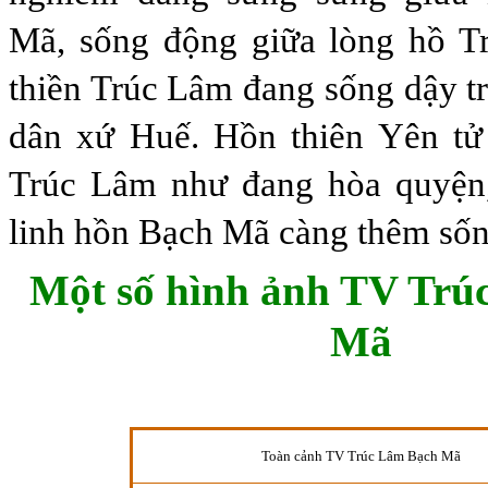
Mã, sống động giữa lòng
h
ồ T
thi
ề
n
Trúc Lâm đang sống dậy t
dân xứ Huế.
H
ồn thiên Yên t
Trúc Lâm như đang hòa quyện,
linh hồn Bạch Mã càng thêm số
Một số hình ảnh TV Trú
Mã
Toàn cảnh TV Trúc Lâm Bạch Mã