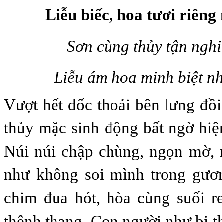
Liễu biếc, hoa tươi riêng
Sơn cùng thủy tận nghi 
Liễu ám hoa minh biệt nh
Vượt hết dốc thoải bên lưng đồi
thủy mặc sinh động bất ngờ hiệ
N
úi núi chập chùng, ngọn mờ, 
như không soi mình
trong
gươ
chim đua hót
,
hòa cùng suối re
thênh thang
.
Con người như bị th