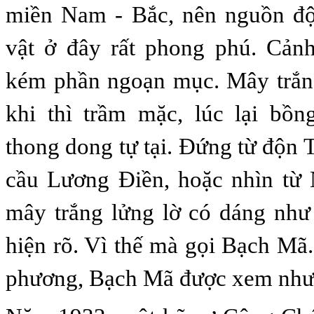
miền Nam - Bắc,
nên
nguồn độ
vật ở đây rất phong phú.
Cảnh
kém ph
ầ
n ngoạn mục.
Mây trắn
k
hi thì trầm mặc
,
lúc lại bồn
thong
dong
tự tại. Đứng từ độn 
cầu Lương Điền, hoặc nhìn từ
mây trắng lửng lờ có dáng nh
hi
ệ
n rõ. Vì th
ế
mà gọi
Bạch Mã
.
phương, Bạch Mã được
xem
nh