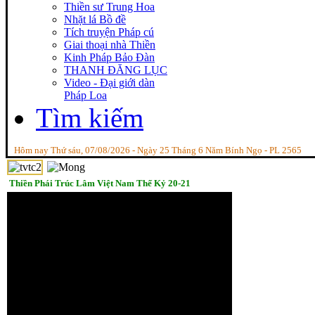
Thiền sư Trung Hoa
Nhặt lá Bồ đề
Tích truyện Pháp cú
Giai thoại nhà Thiền
Kinh Pháp Bảo Đàn
THANH ĐĂNG LỤC
Video - Đại giới dàn
Pháp Loa
Tìm kiếm
Hôm nay Thứ sáu, 07/08/2026 - Ngày 25 Tháng 6 Năm Bính Ngọ - PL 2565
Thiền Phái Trúc Lâm Việt Nam Thế Kỷ 20-21