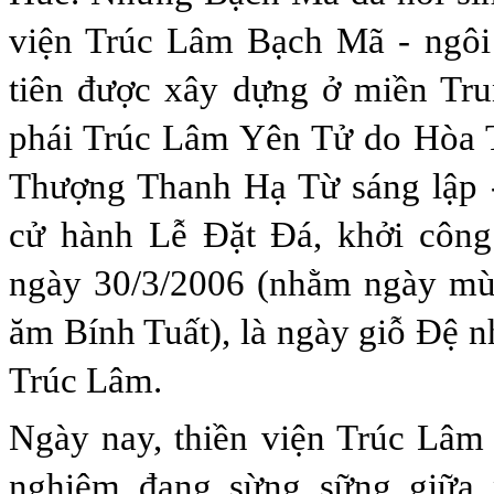
viện Trúc Lâm Bạch Mã - ngôi 
tiên được xây dựng ở miền Tru
phái Trúc Lâm Yên Tử do Hòa
Thượng Thanh Hạ Từ sáng lập -
cử hành Lễ Đặt Đá, khởi côn
ngày 30/3/2006 (nhằm ngày mù
ăm Bính Tuất), là ngày giỗ Đệ n
Trúc Lâm.
Ngày nay, t
hiền viện
Trúc Lâm
nghiêm đang
s
ừ
ng s
ữ
ng
gi
ữ
a 