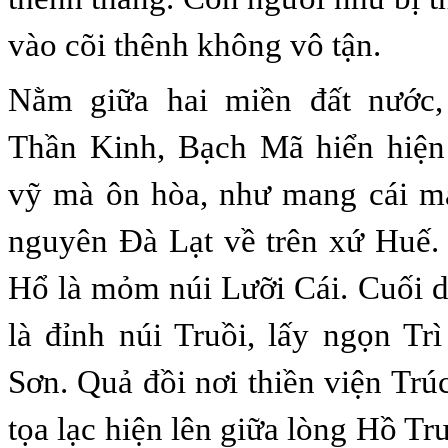
vào
cõi
thênh không vô tận
.
Nằm giữa hai miền đất nước,
Thần Kinh, Bạch Mã hiển hiện
vỹ mà ôn hòa, như mang cái m
nguyên Đà Lạt về trên xứ Huế.
Hổ là mỏm núi Lưỡi Cái
.
Cuối d
là đỉnh
n
úi Truồi, lấy ngọn Tr
Sơn
.
Quả đồi
nơi t
hiền viện Tr
tọa lạc
hiện lên giữa lòng Hồ Tr