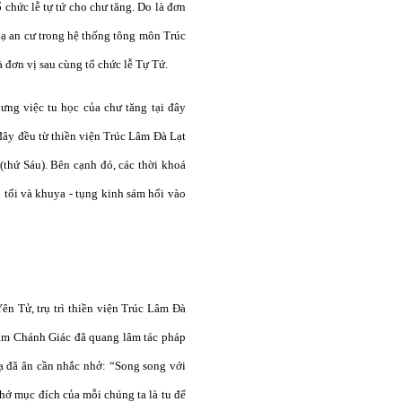
chức lễ tự tứ cho chư tăng. Do là đơn
 hạ an cư trong hệ thống tông môn Trúc
 đơn vị sau cùng tổ chức lễ Tự Tứ.
ưng việc tu học của chư tăng tại đây
 đây đều từ thiền viện Trúc Lâm Đà Lạt
(thứ Sáu). Bên cạnh đó, các thời khoá
 tối và khuya - tụng kinh sám hối vào
n Tử, trụ trì thiền viện Trúc Lâm Đà
âm Chánh Giác đã quang lâm tác pháp
oạ đã ân cần nhắc nhở: “Song song với
nhớ mục đích của mỗi chúng ta là tu để