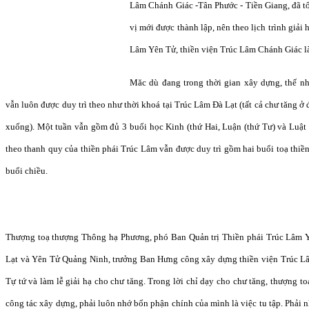
Lâm Chánh Giác -Tân Phước - Tiền Giang, đã tổ 
vị mới được thành lập, nên theo lịch trình giải
Lâm Yên Tử, thiền viện Trúc Lâm Chánh Giác là
Măc dù đang trong thời gian xây dựng, thế nh
vẫn luôn được duy trì theo như thời khoá tại Trúc Lâm Đà Lạt (tất cả chư tăng ở
xuống). Một tuần vẫn gồm đủ 3 buổi học Kinh (thứ Hai, Luận (thứ Tư) và Luật 
theo thanh quy của thiền phái Trúc Lâm vẫn được duy trì gồm hai buổi toạ thiền
buổi chiều.
Thượng toạ thượng Thông hạ Phương, phó Ban Quản trị Thiền phái Trúc Lâm Yê
Lạt và Yên Tử Quảng Ninh, trưởng Ban Hưng công xây dựng thiền viện Trúc L
Tự tứ và làm lễ giải hạ cho chư tăng. Trong lời chỉ dạy cho chư tăng, thượng t
công tác xây dựng, phải luôn nhớ bổn phận chính của mình là việc tu tập. Phải 