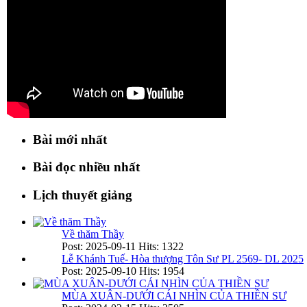
Bài mới nhất
Bài đọc nhiều nhất
Lịch thuyết giảng
Về thăm Thầy
Post: 2025-09-11
Hits: 1322
Lễ Khánh Tuế- Hòa thượng Tôn Sư PL 2569- DL 2025
Post: 2025-09-10
Hits: 1954
MÙA XUÂN-DƯỚI CÁI NHÌN CỦA THIỀN SƯ