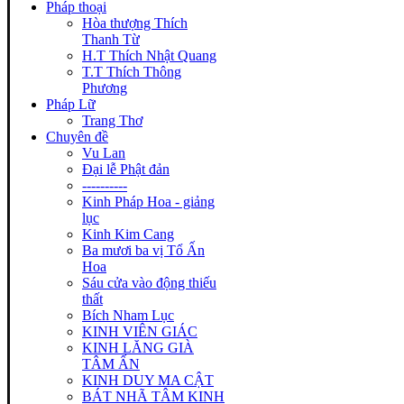
Pháp thoại
Hòa thượng Thích
Thanh Từ
H.T Thích Nhật Quang
T.T Thích Thông
Phương
Pháp Lữ
Trang Thơ
Chuyên đề
Vu Lan
Đại lễ Phật đản
----------
Kinh Pháp Hoa - giảng
lục
Kinh Kim Cang
Ba mươi ba vị Tổ Ấn
Hoa
Sáu cửa vào động thiếu
thất
Bích Nham Lục
KINH VIÊN GIÁC
KINH LĂNG GIÀ
TÂM ẤN
KINH DUY MA CẬT
BÁT NHÃ TÂM KINH