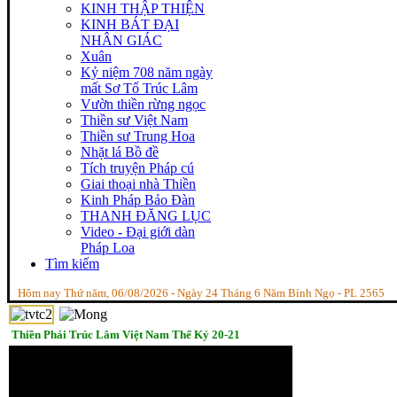
KINH THẬP THIỆN
KINH BÁT ĐẠI
NHÂN GIÁC
Xuân
Kỷ niệm 708 năm ngày
mất Sơ Tổ Trúc Lâm
Vườn thiền rừng ngọc
Thiền sư Việt Nam
Thiền sư Trung Hoa
Nhặt lá Bồ đề
Tích truyện Pháp cú
Giai thoại nhà Thiền
Kinh Pháp Bảo Đàn
THANH ĐĂNG LỤC
Video - Đại giới dàn
Pháp Loa
Tìm kiếm
Hôm nay Thứ năm, 06/08/2026 - Ngày 24 Tháng 6 Năm Bính Ngọ - PL 2565
Thiền Phái Trúc Lâm Việt Nam Thế Kỷ 20-21