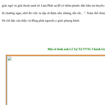
giác ngộ và giải thoát sanh tử. Làm Phật sự để có thêm phước đức hầu trợ duyên
đi chướng ngại, nhờ đó việc tu tập sẽ được nhẹ nhàng, tấn tới…”. Toàn thể chún
lời chỉ dậy của thầy và đồng phát nguyện y giáo phụng hành.
Một số hình ảnh Lễ Tự Tứ TVTL Chánh Gi