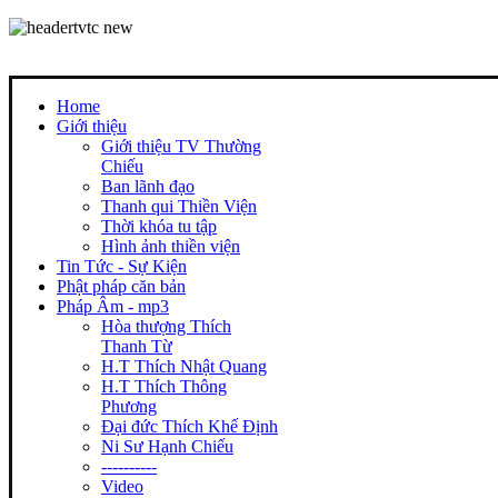
Home
Giới thiệu
Giới thiệu TV Thường
Chiếu
Ban lãnh đạo
Thanh qui Thiền Viện
Thời khóa tu tập
Hình ảnh thiền viện
Tin Tức - Sự Kiện
Phật pháp căn bản
Pháp Âm - mp3
Hòa thượng Thích
Thanh Từ
H.T Thích Nhật Quang
H.T Thích Thông
Phương
Đại đức Thích Khế Định
Ni Sư Hạnh Chiếu
----------
Video