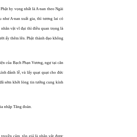
c Phật hy vọng nhất là A-nan theo Ngài
 như A-nan xuất gia, thì tương lai có
nhân vật vĩ đại thì điều quan trọng là
ười ấy thêm lên. Phật thành đạo không
 điện của Bạch Phạn Vương, ngự tại căn
nh đảnh lễ, và lấy quạt quạt cho đức
 đã sớm khởi lòng tin tưởng cung kính
gia nhập Tăng đoàn.
 truyền cảm, tôn giả là nhân vật được