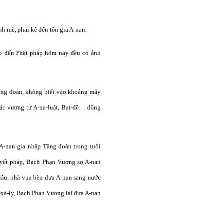
nh mẽ, phải kể đến tôn giả A-nan.
ho đến Phật pháp hôm nay đều có ảnh
Tăng đoàn, không biết vào khoảng mấy
các vương tử A-na-luật, Bạt-đề… đồng
 A-nan gia nhập Tăng đoàn trong tuổi
huyết pháp, Bạch Phạn Vương sợ A-nan
 lâu, nhà vua bèn đưa A-nan sang nước
ỳ-xá-ly, Bạch Phạn Vương lại đưa A-nan