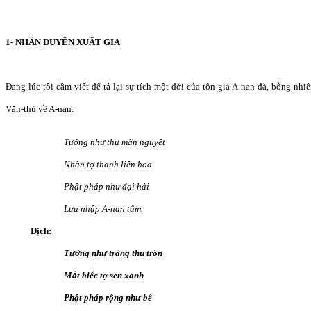
1- NHÂN DUYÊN XUẤT GIA
Đang lúc tôi cầm viết để tả lại sự tích một đời của tôn giả A-nan-đà, bỗng nhiê
Văn-thù về A-nan:
Tướng như thu mãn nguyệt
Nhãn tợ thanh liên hoa
Phật pháp như đại hải
Lưu nhập A-nan tâm.
Dịch:
Tướng như trăng thu tròn
Mắt biếc tợ sen xanh
Phật pháp rộng như bể