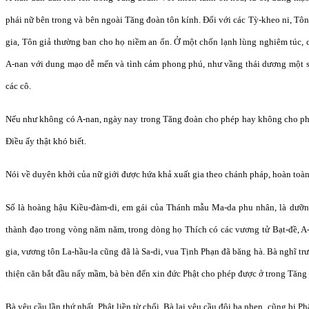
phái nữ bên trong và bên ngoài Tăng đoàn tôn kính. Đối với các Tỳ-kheo ni, Tôn g
gia, Tôn giả thường ban cho họ niềm an ổn. Ở một chốn lạnh lùng nghiêm túc, c
A-nan với dung mạo dễ mến và tình cảm phong phú, như vầng thái dương một 
các cô.
Nếu như không có A-nan, ngày nay trong Tăng đoàn cho phép hay không cho ph
Điều ấy thật khó biết.
Nói về duyên khởi của nữ giới được hứa khả xuất gia theo chánh pháp, hoàn toàn
Số là hoàng hậu Kiều-đàm-di, em gái của Thánh mẫu Ma-da phu nhân, là dưỡng
thành đạo trong vòng năm năm, trong dòng họ Thích có các vương tử Bạt-đề, A-
gia, vương tôn La-hầu-la cũng đã là Sa-di, vua Tịnh Phạn đã băng hà. Bà nghĩ t
thiện căn bắt đầu nẩy mầm, bà bèn đến xin đức Phật cho phép được ở trong Tăng
Bà yêu cầu lần thứ nhất, Phật liền từ chối. Bà lại yêu cầu đôi ba phen, cũng bị P