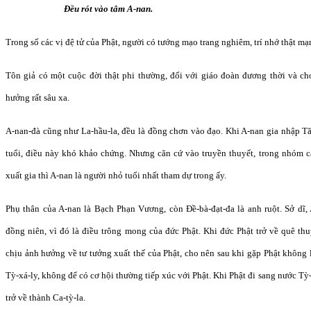
Đều rót vào tâm A-nan.
Trong số các vị đệ tử của Phật, người có tướng mạo trang nghiêm, trí nhớ thật mạ
Tôn giả có một cuộc đời thật phi thường, đối với giáo đoàn đương thời và c
hưởng rất sâu xa.
A-nan-đà cũng như La-hầu-la, đều là đồng chơn vào đạo. Khi A-nan gia nhập 
tuổi, điều này khó khảo chứng. Nhưng căn cứ vào truyền thuyết, trong nhóm 
xuất gia thì A-nan là người nhỏ tuổi nhất tham dự trong ấy.
Phụ thân của A-nan là Bạch Phạn Vương, còn Đề-bà-đạt-đa là anh ruột. Sở dĩ,
đồng niên, vì đó là điều trông mong của đức Phật. Khi đức Phật trở về quê t
chịu ảnh hưởng về tư tưởng xuất thế của Phật, cho nên sau khi gặp Phật không
Tỳ-xá-ly, không để có cơ hội thường tiếp xúc với Phật. Khi Phật đi sang nước T
trở về thành Ca-tỳ-la.