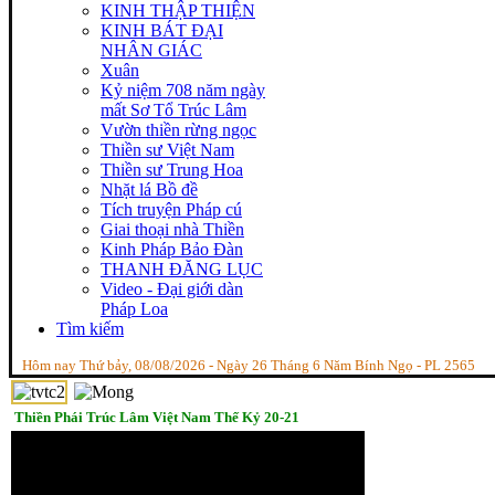
KINH THẬP THIỆN
KINH BÁT ĐẠI
NHÂN GIÁC
Xuân
Kỷ niệm 708 năm ngày
mất Sơ Tổ Trúc Lâm
Vườn thiền rừng ngọc
Thiền sư Việt Nam
Thiền sư Trung Hoa
Nhặt lá Bồ đề
Tích truyện Pháp cú
Giai thoại nhà Thiền
Kinh Pháp Bảo Đàn
THANH ĐĂNG LỤC
Video - Đại giới dàn
Pháp Loa
Tìm kiếm
Hôm nay Thứ bảy, 08/08/2026 - Ngày 26 Tháng 6 Năm Bính Ngọ - PL 2565
Thiền Phái Trúc Lâm Việt Nam Thế Kỷ 20-21