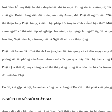
Nói đến chỗ này thiệt là nhân duyên bất khả tư nghì. Trong số các vương tử, đứ
xuất gia. Buổi tương kiến đầu tiên, vừa thấy A-nan, đức Phật đã nghĩ thầm “Nếu
thể thiệu long Phật chủng, khiến Phật pháp lưu truyền vĩnh viễn ở hậu thế”. Một 
chọn người có thể nối tiếp sự nghiệp cho mình, xây dựng cho người ấy, đề cử ng
bao lâu, Ngài bèn chọn A-nan, thật là Ngài đã nhìn xa thấy rộng.
Phật biết A-nan đã trở về thành Ca-tỳ-la, bèn lập tức quay về và đến ngay cung
phòng kế cận phòng của A-nan. A-nan mở cửa ngó qua thấy đức Phật bèn cung kí
Phật. Qua thái độ này chúng ta có thể thấy rằng trong tâm hồn thơ bé của A-nan
đối với đức Phật.
Do đó, khi gặp cơ hội, A-nan bèn cùng các vương tử Bạt-đề… thế phát xuất gia, 
2- GIÚP CHO NỮ GIỚI XUẤT GIA
A-nan dần dần lớn lên trong Tăng đoàn. Với thiên tánh ôn hòa, từ bi, dung mạo