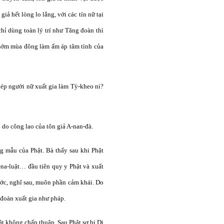
iả hết lòng lo lắng, với các tín nữ tại
hỉ dùng toàn lý trí như Tăng đoàn thì
sớm mùa đông làm ấm áp tâm tình của
ép người nữ xuất gia làm Tỳ-kheo ni?
 do công lao của tôn giả A-nan-đà.
 mẫu của Phật. Bà thấy sau khi Phật
na-luật… đầu tiên quy y Phật và xuất
rước, nghĩ sau, muôn phần cảm khái. Do
 đoàn xuất gia như pháp.
hật không chấp thuận. Sau Phật sợ bị Di