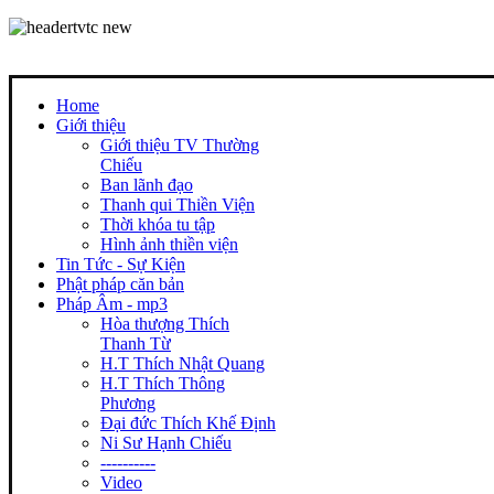
Home
Giới thiệu
Giới thiệu TV Thường
Chiếu
Ban lãnh đạo
Thanh qui Thiền Viện
Thời khóa tu tập
Hình ảnh thiền viện
Tin Tức - Sự Kiện
Phật pháp căn bản
Pháp Âm - mp3
Hòa thượng Thích
Thanh Từ
H.T Thích Nhật Quang
H.T Thích Thông
Phương
Đại đức Thích Khế Định
Ni Sư Hạnh Chiếu
----------
Video