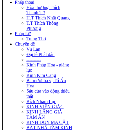
Pháp thoại
Hòa thượng Thích
Thanh Từ
H.T Thích Nhật Quang
T.T Thích Thông
Phương
Pháp Lữ
Trang Thơ
Chuyên đề
Vu Lan
Đại lễ Phật đản
----------
Kinh Pháp Hoa - giảng
lục
Kinh Kim Cang
Ba mươi ba vị Tổ Ấn
Hoa
Sáu cửa vào động thiếu
thất
Bích Nham Lục
KINH VIÊN GIÁC
KINH LĂNG GIÀ
TÂM ẤN
KINH DUY MA CẬT
BÁT NHÃ TÂM KINH