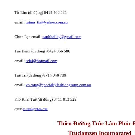
Từ Tâm (di động) 0414 466 521
email:
tutam_tlz@yahoo.com.au
Chơn Lạc email:
canhbailey@gmail.com
Tuệ Hạnh (di động) 0424 366 586
email:
tvh4@hotmail.com
Tuệ Trí (di động) 0714 040 739
email:
vn.tong@specialtyfashiongroup.com.au
Phổ Khai Tuệ (di động) 0411 813 529
email:
ta_tuan@yahoo.com
Thiền Đường Trúc Lâm Phúc 
Truclamzen Incorporated