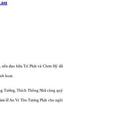
.au
t, nên đạo hữu Trí Phát và Chơn Hỷ đã
nh hoạt.
ng Tướng, Thích Thông Nhã cùng quý
làm lễ An Vị Tôn Tượng Phật cho ngôi