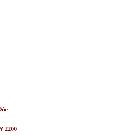
Đức
SW 2200