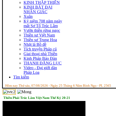
KINH THẬP THIỆN
KINH BÁT ĐẠI
NHÂN GIÁC
Xuân
Kỷ niệm 708 năm ngày
mất Sơ Tổ Trúc Lâm
Vườn thiền rừng ngọc
Thiền sư Việt Nam
Thiền sư Trung Hoa
Nhặt lá Bồ đề
Tích truyện Pháp cú
Giai thoại nhà Thiền
Kinh Pháp Bảo Đàn
THANH ĐĂNG LỤC
Video - Đại giới dàn
Pháp Loa
Tìm kiếm
Hôm nay Thứ sáu, 07/08/2026 - Ngày 25 Tháng 6 Năm Bính Ngọ - PL 2565
Thiền Phái Trúc Lâm Việt Nam Thế Kỷ 20-21