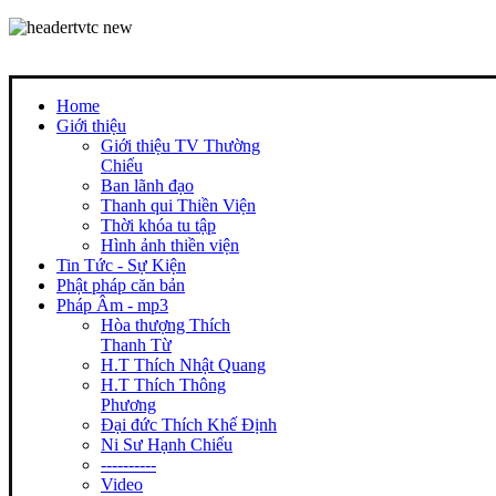
Home
Giới thiệu
Giới thiệu TV Thường
Chiếu
Ban lãnh đạo
Thanh qui Thiền Viện
Thời khóa tu tập
Hình ảnh thiền viện
Tin Tức - Sự Kiện
Phật pháp căn bản
Pháp Âm - mp3
Hòa thượng Thích
Thanh Từ
H.T Thích Nhật Quang
H.T Thích Thông
Phương
Đại đức Thích Khế Định
Ni Sư Hạnh Chiếu
----------
Video