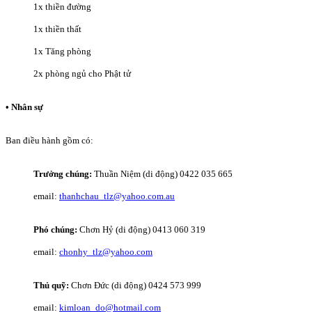
1x thiền đường
1x thiền thất
1x Tăng phòng
2x phòng ngủ cho Phật tử
• Nhân sự
Ban điều hành gồm có:
Trưởng chúng:
Thuần Niệm (di động) 0422 035 665
email:
thanhchau_tlz@yahoo.com.au
Phó chúng:
Chơn Hỷ (di động) 0413 060 319
email:
chonhy_tlz@yahoo.com
Thủ quỹ:
Chơn Đức (di động) 0424 573 999
email:
kimloan_do@hotmail.com