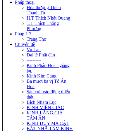
Pháp thoại
Hòa thượng Thích
Thanh Từ
H.T Thích Nhật Quang
T.T Thích Thông
Phương
Pháp Lữ
Trang Thơ
Chuyên đề
Vu Lan
Đại lễ Phật đản
----------
Kinh Pháp Hoa - giảng
lục
Kinh Kim Cang
Ba mươi ba vị Tổ Ấn
Hoa
Sáu cửa vào động thiếu
thất
Bích Nham Lục
KINH VIÊN GIÁC
KINH LĂNG GIÀ
TÂM ẤN
KINH DUY MA CẬT
BÁT NHÃ TÂM KINH