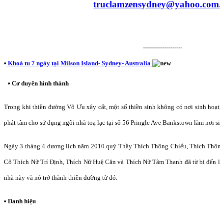
truclamzensydney@yahoo.com
--------------------
•
Khoá tu 7 ngày tại Milson Island- Sydney- Australia
• Cơ duyên hình thành
Trong khi thiền đường Vô Ưu xây cất, một số thiền sinh không có nơi sinh hoạ
phát tâm cho sử dụng ngôi nhà toạ lạc tại số 56 Pringle Ave Bankstown làm nơi si
Ngày 3 tháng 4 dương lịch năm 2010 quý Thầy Thích Thông Chiếu, Thích Thô
Cô Thích Nữ Trí Định, Thích Nữ Huệ Căn và Thích Nữ Tâm Thanh đã từ bi đến 
nhà này và nó trở thành thiền đường từ đó.
• Danh hiệu