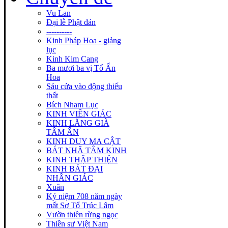
Vu Lan
Đại lễ Phật đản
----------
Kinh Pháp Hoa - giảng
lục
Kinh Kim Cang
Ba mươi ba vị Tổ Ấn
Hoa
Sáu cửa vào động thiếu
thất
Bích Nham Lục
KINH VIÊN GIÁC
KINH LĂNG GIÀ
TÂM ẤN
KINH DUY MA CẬT
BÁT NHÃ TÂM KINH
KINH THẬP THIỆN
KINH BÁT ĐẠI
NHÂN GIÁC
Xuân
Kỷ niệm 708 năm ngày
mất Sơ Tổ Trúc Lâm
Vườn thiền rừng ngọc
Thiền sư Việt Nam