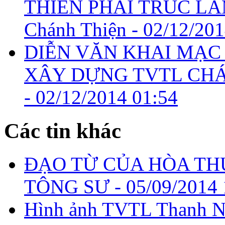
THIỀN PHÁI TRÚC L
Chánh Thiện -
02/12/201
DIỄN VĂN KHAI MẠC
XÂY DỰNG TVTL CH
-
02/12/2014 01:54
Các tin khác
ĐẠO TỪ CỦA HÒA T
TÔNG SƯ -
05/09/2014 
Hình ảnh TVTL Thanh N