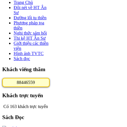
Trang Chủ
Đôi nét về HT Ân
Sư
Đường lối tu thiền
Phương pháp tọa
thiền
Nghi thức sám hối
Thi kệ HT Ân Sư
Giới thiệu các thiền
viện
Hình ảnh TVTC
Sách đọc
Khách viếng thăm
8
8
4
4
6
5
5
9
Khách trực tuyến
Có 163 khách trực tuyến
Sách Đọc