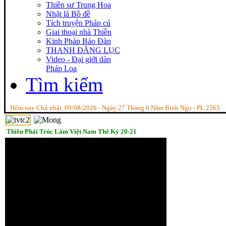
Thiền sư Trung Hoa
Nhặt lá Bồ đề
Tích truyện Pháp cú
Giai thoại nhà Thiền
Kinh Pháp Bảo Đàn
THANH ĐĂNG LỤC
Video - Đại giới dàn
Pháp Loa
Tìm kiếm
Hôm nay Chủ nhật, 09/08/2026 - Ngày 27 Tháng 6 Năm Bính Ngọ - PL 2565
Thiền Phái Trúc Lâm Việt Nam Thế Kỷ 20-21