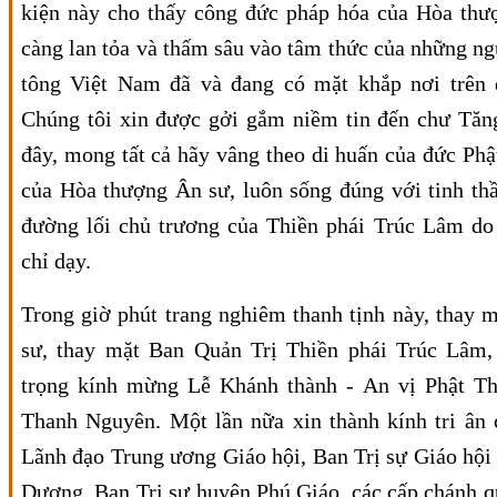
kiện này cho thấy công đức pháp hóa của Hòa th
càng lan tỏa và thấm sâu vào tâm thức của những ng
tông Việt Nam đã và đang có mặt khắp nơi trên 
Chúng tôi xin được gởi gắm niềm tin đến chư Tăng
đây, mong tất cả hãy vâng theo di huấn của đức Phậ
của Hòa thượng Ân sư, luôn sống đúng với tinh thầ
đường lối chủ trương của Thiền phái Trúc Lâm d
chỉ dạy.
Trong giờ phút trang nghiêm thanh tịnh này, thay
sư, thay mặt Ban Quản Trị Thiền phái Trúc Lâm, 
trọng kính mừng Lễ Khánh thành - An vị Phật T
Thanh Nguyên. Một lần nữa xin thành kính tri ân
Lãnh đạo Trung ương Giáo hội, Ban Trị sự Giáo hội 
Dương, Ban Trị sự huyện Phú Giáo, các cấp chánh 