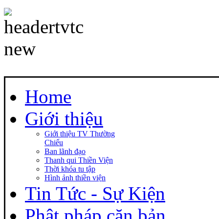
Home
Giới thiệu
Giới thiệu TV Thường
Chiếu
Ban lãnh đạo
Thanh qui Thiền Viện
Thời khóa tu tập
Hình ảnh thiền viện
Tin Tức - Sự Kiện
Phật pháp căn bản