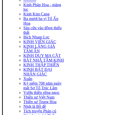
----------
Kinh Pháp Hoa - giảng
lục
Kinh Kim Cang
Ba mươi ba vị Tổ Ấn
Hoa
Sáu cửa vào động thiếu
thất
Bích Nham Lục
KINH VIÊN GIÁC
KINH LĂNG GIÀ
TÂM ẤN
KINH DUY MA CẬT
BÁT NHÃ TÂM KINH
KINH THẬP THIỆN
KINH BÁT ĐẠI
NHÂN GIÁC
Xuân
Kỷ niệm 708 năm ngày
mất Sơ Tổ Trúc Lâm
Vườn thiền rừng ngọc
Thiền sư Việt Nam
Thiền sư Trung Hoa
Nhặt lá Bồ đề
Tích truyện Pháp cú