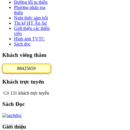
Đường lối tu thiền
Phương pháp tọa
thiền
Nghi thức sám hối
Thi kệ HT Ân Sư
Giới thiệu các thiền
viện
Hình ảnh TVTC
Sách đọc
Khách viếng thăm
8
8
4
2
5
6
5
9
Khách trực tuyến
Có 131 khách trực tuyến
Sách Đọc
Giới thiệu