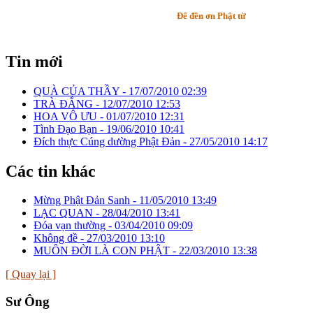
Để đền ơn Phật từ
Tin mới
QUÀ CỦA THẦY -
17/07/2010 02:39
TRÀ ĐẮNG -
12/07/2010 12:53
HOA VÔ ƯU -
01/07/2010 12:31
Tình Đạo Bạn -
19/06/2010 10:41
Đích thực Cúng dường Phật Đản -
27/05/2010 14:17
Các tin khác
Mừng Phật Đản Sanh -
11/05/2010 13:49
LẠC QUAN -
28/04/2010 13:41
Đóa vạn thường -
03/04/2010 09:09
Không đề -
27/03/2010 13:10
MUÔN ĐỜI LÀ CON PHẬT -
22/03/2010 13:38
[ Quay lại ]
Sư Ông