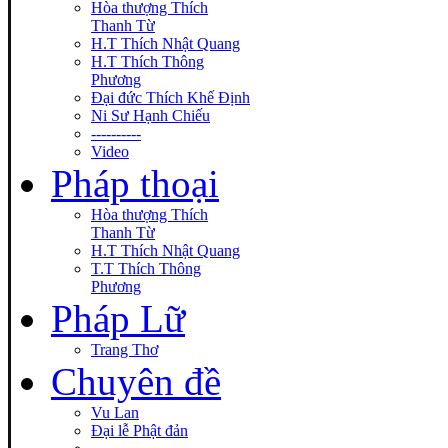
Hòa thượng Thích
Thanh Từ
H.T Thích Nhật Quang
H.T Thích Thông
Phương
Đại đức Thích Khế Định
Ni Sư Hạnh Chiếu
----------
Video
Pháp thoại
Hòa thượng Thích
Thanh Từ
H.T Thích Nhật Quang
T.T Thích Thông
Phương
Pháp Lữ
Trang Thơ
Chuyên đề
Vu Lan
Đại lễ Phật đản