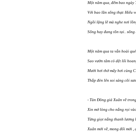
Một năm qua, đếm bao ngày T
Với bao lần sống thực Hiểu 
Ngồi lặng lẽ mà nghe nơi lồ
Sống hay đang tồn tại.. sống
Một năm qua ta vẫn hoài qué
Sao vườn tâm cỏ dệt lối hoan
Mười hơi thở mấy hơi cùng 
Thắp đèn lên soi sáng cõi sư
- Tàn Đông giá Xuân về tron
Xin mở lòng cho nắng rọi vào
Từng giọt nắng thanh lương 
Xuân mới về, mong đổi mới ,