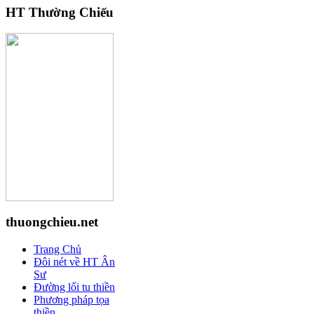
HT Thường Chiếu
thuongchieu.net
Trang Chủ
Đôi nét về HT Ân
Sư
Đường lối tu thiền
Phương pháp tọa
thiền