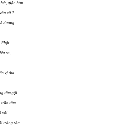
hét, giận hờn..
vẫn cũ ?
tà dương
ễ Phật
iêu sa,
n vị tha..
g tắm gội
 trần tâm
ó vội
i trăng rằm.