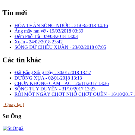
Tin mới
HÓA THÂN SÓNG NƯỚC -
21/03/2018 14:16
Áng mây rạn vỡ -
19/03/2018 03:39
Đêm Phổ Trà -
09/03/2018 13:03
Xuân -
24/02/2018 23:42
SÓNG DỮ CHIỀU XUÂN -
23/02/2018 07:05
Các tin khác
Đất Bằng Sống Dậy -
30/01/2018 13:57
ĐƯỜNG XƯA -
02/01/2018 13:13
CHƠN KHÔNG CẢM TÁC -
26/11/2017 13:36
SỐNG TÙY DUYÊN -
31/10/2017 13:23
RỒI MỘT NGÀY CHỢT NHỚ CHỢT QUÊN -
16/10/2017 
[ Quay lại ]
Sư Ông