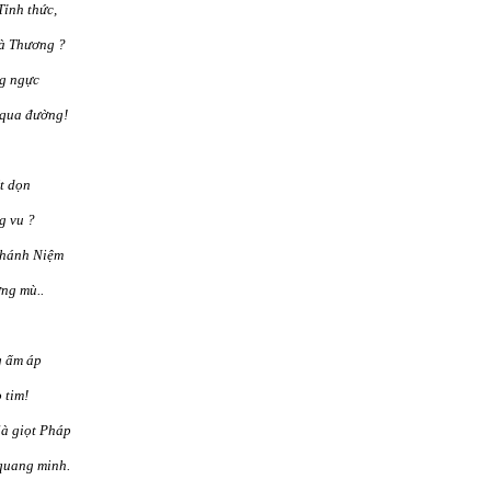
ỉnh thức,
và Thương ?
ng ngực
 qua đường!
t dọn
g vu ?
Chánh Niệm
ơng mù..
g ấm áp
 tim!
là giọt Pháp
 quang minh.