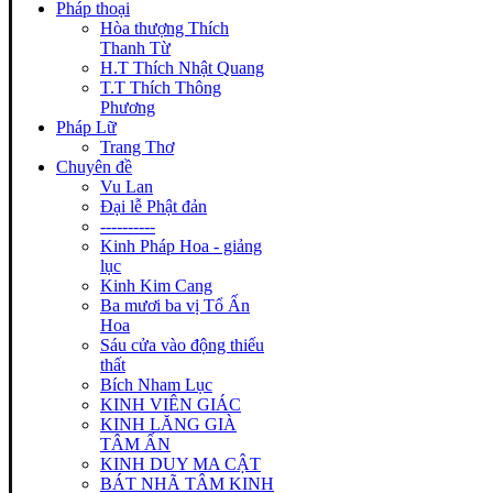
Pháp thoại
Hòa thượng Thích
Thanh Từ
H.T Thích Nhật Quang
T.T Thích Thông
Phương
Pháp Lữ
Trang Thơ
Chuyên đề
Vu Lan
Đại lễ Phật đản
----------
Kinh Pháp Hoa - giảng
lục
Kinh Kim Cang
Ba mươi ba vị Tổ Ấn
Hoa
Sáu cửa vào động thiếu
thất
Bích Nham Lục
KINH VIÊN GIÁC
KINH LĂNG GIÀ
TÂM ẤN
KINH DUY MA CẬT
BÁT NHÃ TÂM KINH