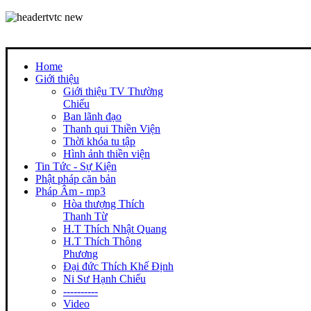
Home
Giới thiệu
Giới thiệu TV Thường
Chiếu
Ban lãnh đạo
Thanh qui Thiền Viện
Thời khóa tu tập
Hình ảnh thiền viện
Tin Tức - Sự Kiện
Phật pháp căn bản
Pháp Âm - mp3
Hòa thượng Thích
Thanh Từ
H.T Thích Nhật Quang
H.T Thích Thông
Phương
Đại đức Thích Khế Định
Ni Sư Hạnh Chiếu
----------
Video