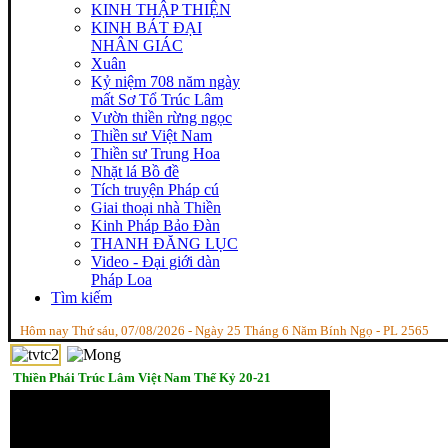
KINH THẬP THIỆN
KINH BÁT ĐẠI
NHÂN GIÁC
Xuân
Kỷ niệm 708 năm ngày
mất Sơ Tổ Trúc Lâm
Vườn thiền rừng ngọc
Thiền sư Việt Nam
Thiền sư Trung Hoa
Nhặt lá Bồ đề
Tích truyện Pháp cú
Giai thoại nhà Thiền
Kinh Pháp Bảo Đàn
THANH ĐĂNG LỤC
Video - Đại giới dàn
Pháp Loa
Tìm kiếm
Hôm nay Thứ sáu, 07/08/2026 - Ngày 25 Tháng 6 Năm Bính Ngọ - PL 2565
Thiền Phái Trúc Lâm Việt Nam Thế Kỷ 20-21