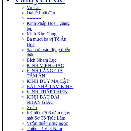
Vu Lan
Đại lễ Phật đản
----------
Kinh Pháp Hoa - giảng
lục
Kinh Kim Cang
Ba mươi ba vị Tổ Ấn
Hoa
Sáu cửa vào động thiếu
thất
Bích Nham Lục
KINH VIÊN GIÁC
KINH LĂNG GIÀ
TÂM ẤN
KINH DUY MA CẬT
BÁT NHÃ TÂM KINH
KINH THẬP THIỆN
KINH BÁT ĐẠI
NHÂN GIÁC
Xuân
Kỷ niệm 708 năm ngày
mất Sơ Tổ Trúc Lâm
Vườn thiền rừng ngọc
Thiền sư Việt Nam