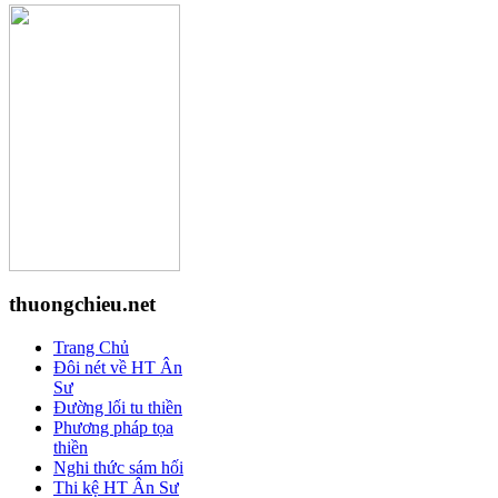
thuongchieu.net
Trang Chủ
Đôi nét về HT Ân
Sư
Đường lối tu thiền
Phương pháp tọa
thiền
Nghi thức sám hối
Thi kệ HT Ân Sư