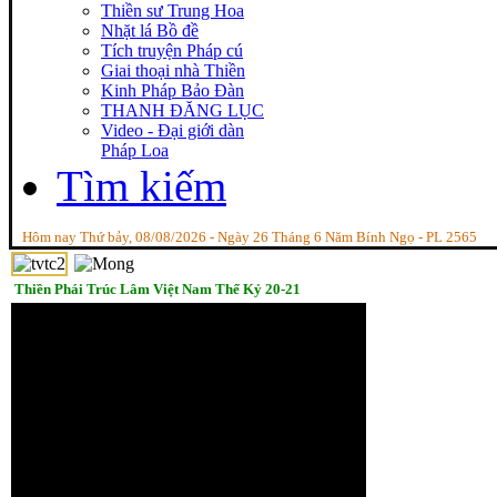
Thiền sư Trung Hoa
Nhặt lá Bồ đề
Tích truyện Pháp cú
Giai thoại nhà Thiền
Kinh Pháp Bảo Đàn
THANH ĐĂNG LỤC
Video - Đại giới dàn
Pháp Loa
Tìm kiếm
Hôm nay Thứ bảy, 08/08/2026 - Ngày 26 Tháng 6 Năm Bính Ngọ - PL 2565
Thiền Phái Trúc Lâm Việt Nam Thế Kỷ 20-21