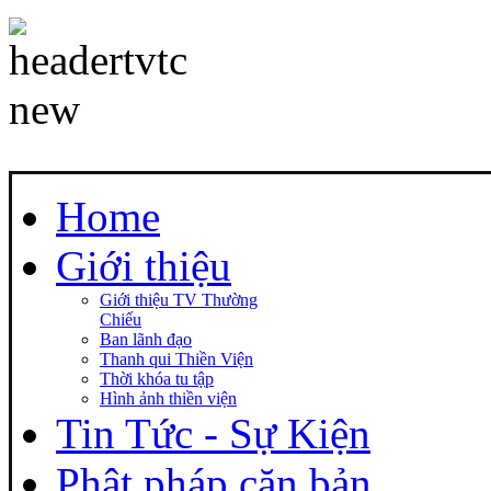
Home
Giới thiệu
Giới thiệu TV Thường
Chiếu
Ban lãnh đạo
Thanh qui Thiền Viện
Thời khóa tu tập
Hình ảnh thiền viện
Tin Tức - Sự Kiện
Phật pháp căn bản