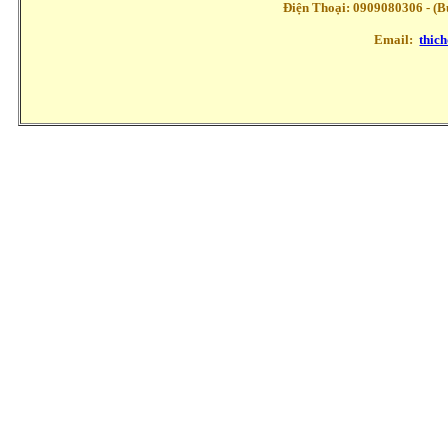
Điện Thoại: 0909080306 - (Buổ
Email:
thic