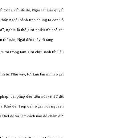
t xong vấn đề đó, Ngài lại giải quyết
i thấy ngoài hành tinh chúng ta còn vô
i”, nghĩa là thế giới nhiều như số cát
 thế nào, Ngài đều thấy rõ ràng.
m rơi trong tam giới chịu sanh tử. Lậu
sanh tử. Như vậy, tới Lậu tận minh Ngài
pháp, bài pháp đầu tiên nói về Tứ đế,
ó là Khổ đế. Tiếp đến Ngài nói nguyên
là Diệt đế và làm cách nào để chấm dứt