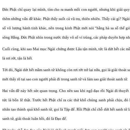
Đức Phật chỉ quay lại mình, tìm cho ra manh mối con người, nhưng khi giải quyế
thêm những vấn đề khác. Phật thấy suốt cả vũ trụ, thiên nhiên. Thấy cái gì? Ngà
số vô lượng hành tinh khác, nên trong kinh Phật mới nói “hằng hà sa số thế giớ
sông Hằng. Đức Phật nhìn trong nước thấy vô số vi trùng, các pháp duyên hợp như
Cuối cùng, khi sao Mai mọc Ngài chứng được Lậu tận minh, tức là dứt hết các mầ
là rơi rớt, tận là hết.
Tới đó, Ngài dứt hết mầm sanh tử không còn rơi rớt trở lại nữa, gọi là giải thoát 
mới thấy rõ tại sao con người phải đi trong sanh tử và làm sao giải thoát sanh tử.
Hai vấn đề này hết sức quan trọng. Cho nên sau khi ngộ đạo rồi Ngài đi thuyết 
tức là bốn lẽ thật. Trước hết Phật chỉ ra các thứ khổ chúng sanh phải chịu, đ
nhân tạo thành quả khổ sanh tử, gọi là Tập đế. Rồi Phật chỉ chỗ dứt hết sanh tử 
sanh tử, giải thoát luân hồi, đó là Đạo đế.