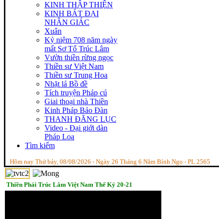
KINH THẬP THIỆN
KINH BÁT ĐẠI
NHÂN GIÁC
Xuân
Kỷ niệm 708 năm ngày
mất Sơ Tổ Trúc Lâm
Vườn thiền rừng ngọc
Thiền sư Việt Nam
Thiền sư Trung Hoa
Nhặt lá Bồ đề
Tích truyện Pháp cú
Giai thoại nhà Thiền
Kinh Pháp Bảo Đàn
THANH ĐĂNG LỤC
Video - Đại giới dàn
Pháp Loa
Tìm kiếm
Hôm nay Thứ bảy, 08/08/2026 - Ngày 26 Tháng 6 Năm Bính Ngọ - PL 2565
Thiền Phái Trúc Lâm Việt Nam Thế Kỷ 20-21