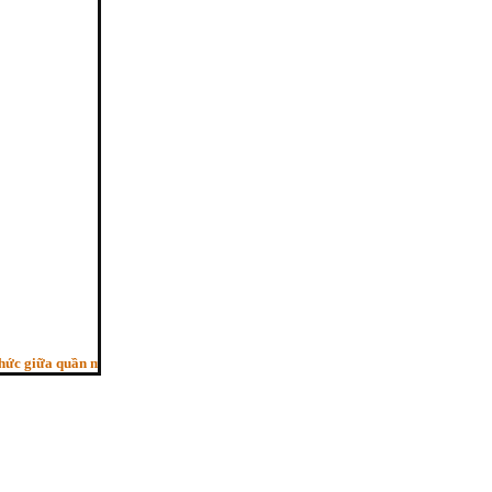
 giữa quần mê, Người trí như ngựa phi, Bỏ sau con ngựa hèn”. - (Pháp cú kệ 2