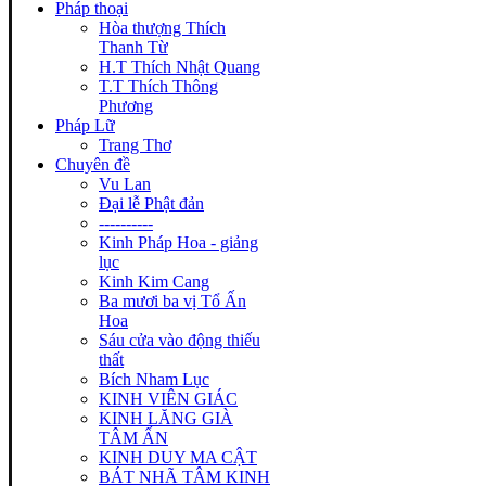
Pháp thoại
Hòa thượng Thích
Thanh Từ
H.T Thích Nhật Quang
T.T Thích Thông
Phương
Pháp Lữ
Trang Thơ
Chuyên đề
Vu Lan
Đại lễ Phật đản
----------
Kinh Pháp Hoa - giảng
lục
Kinh Kim Cang
Ba mươi ba vị Tổ Ấn
Hoa
Sáu cửa vào động thiếu
thất
Bích Nham Lục
KINH VIÊN GIÁC
KINH LĂNG GIÀ
TÂM ẤN
KINH DUY MA CẬT
BÁT NHÃ TÂM KINH