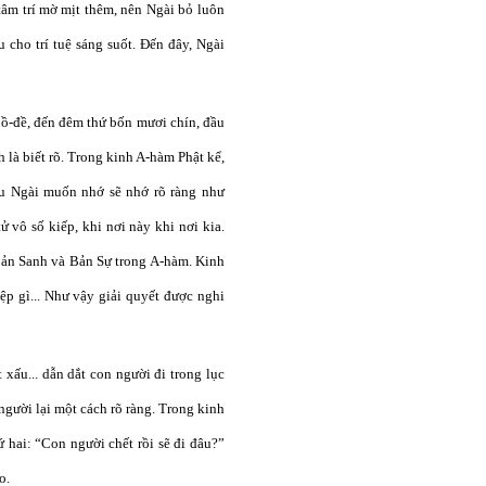
tâm trí mờ mịt thêm, nên Ngài bỏ luôn
 cho trí tuệ sáng suốt. Đến đây, Ngài
 bồ-đề, đến đêm thứ bốn mươi chín, đầu
là biết rõ. Trong kinh A-hàm Phật kể,
ếu Ngài muốn nhớ sẽ nhớ rõ ràng như
 vô số kiếp, khi nơi này khi nơi kia.
Bản Sanh và Bản Sự trong A-hàm. Kinh
iệp gì... Như vậy giải quyết được nghi
xấu... dẫn dắt con người đi trong lục
người lại một cách rõ ràng. Trong kinh
ứ hai: “Con người chết rồi sẽ đi đâu?”
o.