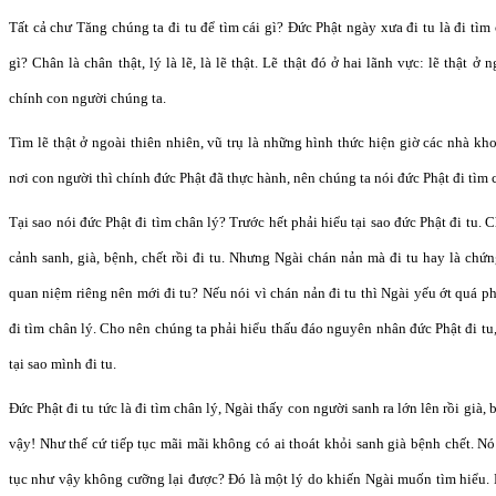
Tất cả chư Tăng chúng ta đi tu để tìm cái gì? Đức Phật ngày xưa đi tu là đi tìm
gì? Chân là chân thật, lý là lẽ, là lẽ thật. Lẽ thật đó ở hai lãnh vực: lẽ thật ở 
chính con người chúng ta.
Tìm lẽ thật ở ngoài thiên nhiên, vũ trụ là những hình thức hiện giờ các nhà kh
nơi con người thì chính đức Phật đã thực hành, nên chúng ta nói đức Phật đi tìm 
Tại sao nói đức Phật đi tìm chân lý? Trước hết phải hiểu tại sao đức Phật đi tu.
cảnh sanh, già, bệnh, chết rồi đi tu. Nhưng Ngài chán nản mà đi tu hay là ch
quan niệm riêng nên mới đi tu? Nếu nói vì chán nản đi tu thì Ngài yếu ớt quá p
đi tìm chân lý. Cho nên chúng ta phải hiểu thấu đáo nguyên nhân đức Phật đi tu
tại sao mình đi tu.
Đức Phật đi tu tức là đi tìm chân lý, Ngài thấy con người sanh ra lớn lên rồi già,
vậy! Như thế cứ tiếp tục mãi mãi không có ai thoát khỏi sanh già bệnh chết. Nó 
tục như vậy không cưỡng lại được? Đó là một lý do khiến Ngài muốn tìm hiểu. 