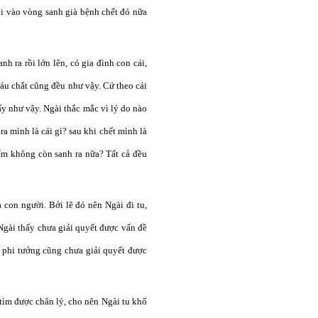
lôi vào vòng sanh già bệnh chết đó nữa
h ra rồi lớn lên, có gia đình con cái,
háu chắt cũng đều như vậy. Cứ theo cái
ấy như vậy. Ngài thắc mắc vì lý do nào
ra mình là cái gì? sau khi chết mình là
iểm không còn sanh ra nữa? Tất cả đều
 con người. Bởi lẽ đó nên Ngài đi tu,
 Ngài thấy chưa giải quyết được vấn đề
hi phi tưởng cũng chưa giải quyết được
tìm được chân lý, cho nên Ngài tu khổ