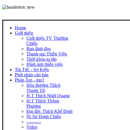
Home
Giới thiệu
Giới thiệu TV Thường
Chiếu
Ban lãnh đạo
Thanh qui Thiền Viện
Thời khóa tu tập
Hình ảnh thiền viện
Tin Tức - Sự Kiện
Phật pháp căn bản
Pháp Âm - mp3
Hòa thượng Thích
Thanh Từ
H.T Thích Nhật Quang
H.T Thích Thông
Phương
Đại đức Thích Khế Định
Ni Sư Hạnh Chiếu
----------
Video