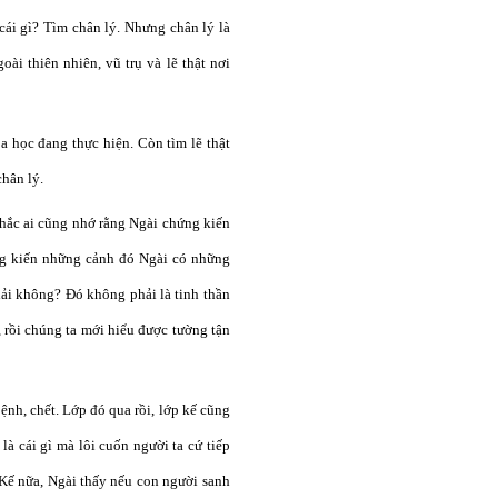
 cái gì? Tìm chân lý. Nhưng chân lý là
ngoài thiên nhiên, vũ trụ và lẽ thật nơi
oa học đang thực hiện. Còn tìm lẽ thật
chân lý.
 Chắc ai cũng nhớ rằng Ngài chứng kiến
ứng kiến những cảnh đó Ngài có những
hải không? Đó không phải là tinh thần
, rồi chúng ta mới hiểu được tường tận
 bệnh, chết. Lớp đó qua rồi, lớp kế cũng
là cái gì mà lôi cuốn người ta cứ tiếp
Kế nữa, Ngài thấy nếu con người sanh