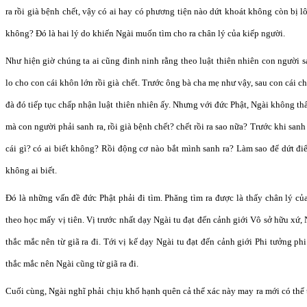
ra rồi già bệnh chết, vậy có ai hay có phương tiện nào dứt khoát không còn bị 
không? Đó là hai lý do khiến Ngài muốn tìm cho ra chân lý của kiếp người.
Như hiện giờ chúng ta ai cũng đinh ninh rằng theo luật thiên nhiên con người san
lo cho con cái khôn lớn rồi già chết. Trước ông bà cha mẹ như vậy, sau con cái c
đà đó tiếp tục chấp nhận luật thiên nhiên ấy. Nhưng với đức Phật, Ngài không th
mà con người phải sanh ra, rồi già bệnh chết? chết rồi ra sao nữa? Trước khi sanh 
cái gì? có ai biết không? Rồi động cơ nào bắt mình sanh ra? Làm sao để dứt đ
không ai biết.
Đó là những vấn đề đức Phật phải đi tìm. Phăng tìm ra được là thấy chân lý của
theo học mấy vị tiên. Vị trước nhất dạy Ngài tu đạt đến cảnh giới Vô sở hữu xứ,
thắc mắc nên từ giã ra đi. Tới vị kế dạy Ngài tu đạt đến cảnh giới Phi tưởng p
thắc mắc nên Ngài cũng từ giã ra đi.
Cuối cùng, Ngài nghĩ phải chịu khổ hạnh quên cả thể xác này may ra mới có thể 