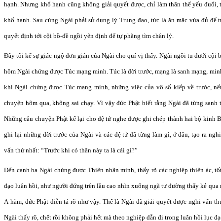
hạnh. Nhưng khổ hạnh cũng không giải quyết được, chỉ làm thân thể yếu đuối, 
khổ hạnh. Sau cùng Ngài phải sử dụng lý Trung đạo, tức là ăn mặc vừa đủ để tu
quyết định tới cội bồ-đề ngồi yên định để tự phăng tìm chân lý.
Đây tôi kể sự giác ngộ đơn giản của Ngài cho quí vị thấy. Ngài ngồi tu dưới cội
hôm Ngài chứng được Túc mạng minh. Túc là đời trước, mạng là sanh mạng, minh 
khi Ngài chứng được Túc mạng minh, những việc của vô số kiếp về trước, n
chuyện hôm qua, không sai chạy. Vì vậy đức Phật biết rằng Ngài đã từng sanh tử
Những câu chuyện Phật kể lại cho đệ tử nghe được ghi chép thành hai bộ kinh 
ghi lại những đời trước của Ngài và các đệ tử đã từng làm gì, ở đâu, tạo ra ngh
vấn thứ nhất: “Trước khi có thân này ta là cái gì?”
Đến canh ba Ngài chứng được Thiên nhãn minh, thấy rõ các nghiệp thiện ác, tốt 
đạo luân hồi, như người đứng trên lầu cao nhìn xuống ngã tư đường thấy kẻ qua 
A-hàm, đức Phật diễn tả rõ như vậy. Thế là Ngài đã giải quyết được nghi vấn th
Ngài thấy rõ, chết rồi không phải hết mà theo nghiệp dẫn đi trong luân hồi lục đạ