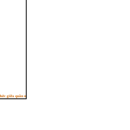
giữa quần mê, Người trí như ngựa phi, Bỏ sau con ngựa hèn”. - (Pháp cú kệ 29,