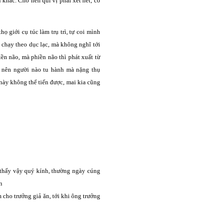
 khác. Cho nên quí vị phải xét nét, cố
ọ giới cụ túc làm trụ trì, tự coi mình
, chạy theo dục lạc, mà không nghĩ tới
hiền não, mà phiền não thì phát xuất từ
y nên người nào tu hành mà nặng thụ
 này không thể tiến được, mai kia cũng
ả thấy vậy quý kính, thường ngày cúng
n
 cho trưởng giả ăn, tới khi ông trưởng