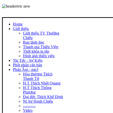
Home
Giới thiệu
Giới thiệu TV Thường
Chiếu
Ban lãnh đạo
Thanh qui Thiền Viện
Thời khóa tu tập
Hình ảnh thiền viện
Tin Tức - Sự Kiện
Phật pháp căn bản
Pháp Âm - mp3
Hòa thượng Thích
Thanh Từ
H.T Thích Nhật Quang
H.T Thích Thông
Phương
Đại đức Thích Khế Định
Ni Sư Hạnh Chiếu
----------
Video