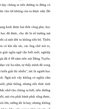
ật dạy chúng ta trên đường tu đừng có
 lùi cho tới không còn tu được nữa. Đó
tụng kinh được hai thời công phu, học
ã học đã được, cho đó là sở trường mà
rồi cả một đời tu không tiến bộ. Thiền
 có khi tẩu tác, các ông chớ nói to,
ến giải ngôn ngữ cần biết suốt, nghiệp
Ngài đã ở 49 năm trên núi Dũng Tuyền,
 đạo vài ba năm, tự thấy mình đã xong
 kiến giải thì nhiều", tức là người học
ành. Ngài nói vậy không có nghĩa cấm
suốt, phải thông, nhưng nếu thức tình
nhắc nhở cho chúng ta biết, trên đường
rồi, mà còn phải hành phải sống được,
o nói lớn, tưởng đó là hay, nhưng không