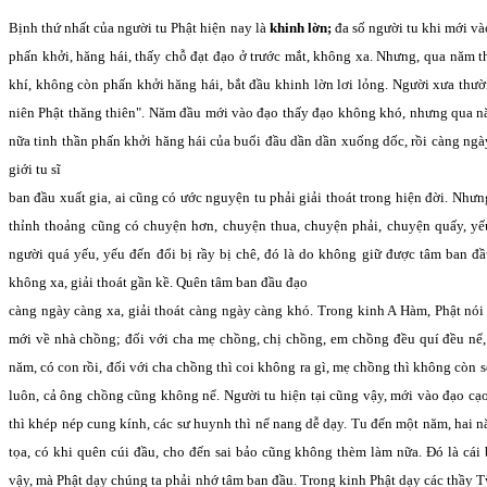
Bịnh thứ nhất của người tu Phật hiện nay là
khinh lờn;
đa số người tu khi mới vào
phấn khởi, hăng hái, thấy chỗ đạt đạo ở trước mắt, không xa. Nhưng, qua năm 
khí, không còn phấn khởi hăng hái, bắt đầu khinh lờn lơi lỏng. Người xưa thườn
niên Phật thăng thiên". Năm đầu mới vào đạo thấy đạo không khó, nhưng qua n
nữa tinh thần phấn khởi hăng hái của buổi đầu dần dần xuống dốc, rồi càng ng
giới tu sĩ
ban đầu xuất gia, ai cũng có ước nguyện tu phải giải thoát trong hiện đời. Nhưn
thỉnh thoảng cũng có chuyện hơn, chuyện thua, chuyện phải, chuyện quấy, yếu 
người quá yếu, yếu đến đổi bị rầy bị chê, đó là do không giữ được tâm ban đầ
không xa, giải thoát gần kề. Quên tâm ban đầu đạo
càng ngày càng xa, giải thoát càng ngày càng khó. Trong kinh A Hàm, Phật nói
mới về nhà chồng; đối với cha mẹ chồng, chị chồng, em chồng đều quí đều nể
năm, có con rồi, đối với cha chồng thì coi không ra gì, mẹ chồng thì không còn 
luôn, cả ông chồng cũng không nể. Người tu hiện tại cũng vậy, mới vào đạo cạ
thì khép nép cung kính, các sư huynh thì nể nang dễ dạy. Tu đến một năm, hai
tọa, có khi quên cúi đầu, cho đến sai bảo cũng không thèm làm nữa. Đó là cái 
vậy, mà Phật dạy chúng ta phải nhớ tâm ban đầu. Trong kinh Phật dạy các thầy 