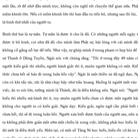
một lần, rờ để nhớ đầu mình trọc, không còn nghĩ tới chuyện thế gian nữa. Ph
niệm khinh lờn. Nếu có niệm khinh lờn thì ban đầu tu tiến bộ, nhưng sau rồi lùi,
là bịnh thứ nhất của người tu.
Bịnh thứ hai là tự mãn. Tự mãn là được ít cho là đủ. Có những người mỗi ngày 
được ít bộ kinh, coi như đã đủ cho mình làm Phật sự, hài lòng với cái mình đ
không cố gắng nỗ lực để tiến. Như vậy, tự ghép mình ở trong phạm vi hẹp hòi để 
sư Thanh ở Dũng Tuyền, Ngài nói với chúng rằng: "Tôi ở trong đây 49 năm còn
người kiến giải thì nhiều, người hành giải thì ít, muôn người không có một. Ki
thức chưa hết sẽ bảo đi trong luân hồi vậy". Ngài là một thiền sư đã ngộ đạo, 
còn có khi tẩu tác, tức là tâm chạy bậy như trâu hoang. Huống là người mới vào
việc, ăn to nói lớn, tưởng mình là Thánh, đó là điều không nên. Ngài nói: "Người
hiểu thì nhiều mà hành thì ít, tuy muôn người hiểu chưa có được một người h
không cho người tu có kiến giải. Ngài dạy: Kiến giải, ngôn ngữ cần phải biết 
chưa hết, thì sẽ đi trong luân hồi. Người xưa biết được bịnh của người sau, nên 
tu không phải đơn giản một sớm một chiều là xong việc, không phải học hiểu là 
đó mới là điều thiết yếu. Hiện tại, có một số Tăng Ni học hiểu, hiểu rồi cứ ăn t