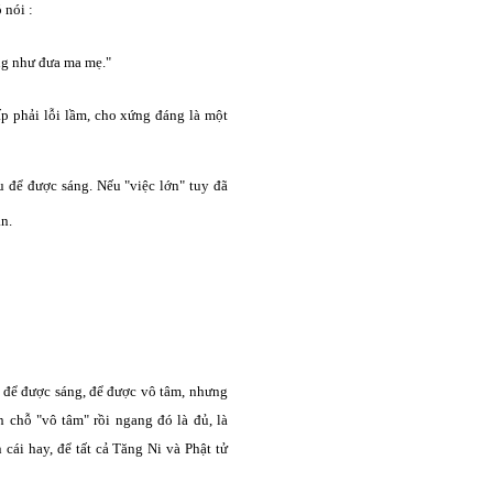
 nói :
áng như đưa ma mẹ."
ấp phải lỗi lầm, cho xứng đáng là một
tu để được sáng. Nếu "việc lớn" tuy đã
n.
u để được sáng, để được vô tâm, nhưng
 chỗ "vô tâm" rồi ngang đó là đủ, là
 cái hay, để tất cả Tăng Ni và Phật tử