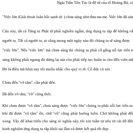
Ngài Trần Tôn Túc là đệ tử của tổ Hoàng Bá, có
"Việc lớn (Giải thoát luân hồi sanh tử. ) chưa sáng như đưa ma mẹ. Việc lớn đã s
Câu này, tất cả Tăng ni Phật tử phải nghiền ngẫm, ứng dụng tu tập để không v
người tu. Tất cả người tu, ai cũng mong một ngày nào đó chúng ta sẽ sáng được
"việc lớn". Nếu "việc lớn" mà chưa sáng thì chúng ta phải cố gắng nỗ lực tiến 
sáng không phải ngang đó dừng lại mà còn phải tiếp tục huân tu cho đến viên mã
Đó là điều mà hôm nay tôi muốn nhắc cho quý vị rõ. Cổ đức có nói :
Chưa đến "vô tâm", cần phải đến.
Đã đến vô tâm, "vô" cũng thôi.
Khi chưa được "vô tâm", chưa sáng được "việc lớn" chúng ta phải nỗi lực tiến t
khi đã được "vô tâm" rồi, chữ "vô" cũng phải buông luôn. Chớ không phải đến
xong. Vậy để khai triển cho sáng tỏ nghĩa này, tôi xin tuần tự nêu từ cái dở đến
kinh nghiệm ứng dụng tu tập khỏi sai lầm và được kết quả tốt đẹp.