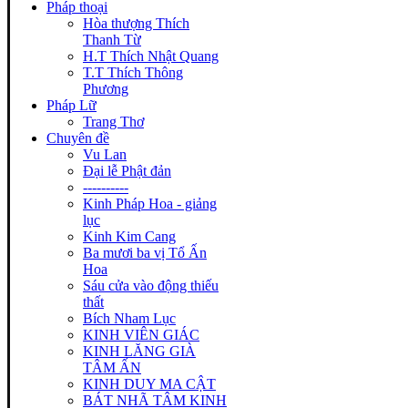
Pháp thoại
Hòa thượng Thích
Thanh Từ
H.T Thích Nhật Quang
T.T Thích Thông
Phương
Pháp Lữ
Trang Thơ
Chuyên đề
Vu Lan
Đại lễ Phật đản
----------
Kinh Pháp Hoa - giảng
lục
Kinh Kim Cang
Ba mươi ba vị Tổ Ấn
Hoa
Sáu cửa vào động thiếu
thất
Bích Nham Lục
KINH VIÊN GIÁC
KINH LĂNG GIÀ
TÂM ẤN
KINH DUY MA CẬT
BÁT NHÃ TÂM KINH