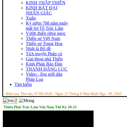
KINH THẬP THIỆN
KINH BÁT ĐẠI
NHÂN GIÁC
Xuân
Kỷ niệm 708 năm ngày
mất Sơ Tổ Trúc Lâm
Vườn thiền rừng ngọc
Thiền sư Việt Nam
Thiền sư Trung Hoa
Nhặt lá Bồ đề
Tích truyện Pháp cú
Giai thoại nhà Thiền
Kinh Pháp Bảo Đàn
THANH ĐĂNG LỤC
Video - Đại giới dàn
Pháp Loa
Tìm kiếm
Hôm nay Thứ sáu, 07/08/2026 - Ngày 25 Tháng 6 Năm Bính Ngọ - PL 2565
Thiền Phái Trúc Lâm Việt Nam Thế Kỷ 20-21