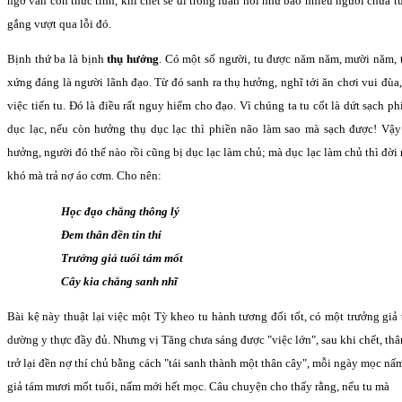
ngờ vẫn còn thức tình, khi chết sẽ đi trong luân hồi như bao nhiêu người chưa tu
gắng vượt qua lỗi đó.
Bịnh thứ ba là bịnh
thụ hưởng
. Có một số người, tu được năm năm, mười năm, th
xứng đáng là người lãnh đạo. Từ đó sanh ra thụ hưởng, nghĩ tới ăn chơi vui đùa
việc tiến tu. Đó là điều rất nguy hiểm cho đạo. Vì chúng ta tu cốt là dứt sạch p
dục lạc, nếu còn hưởng thụ dục lạc thì phiền não làm sao mà sạch được! Vậ
hưởng, người đó thế nào rồi cũng bị dục lạc làm chủ; mà dục lạc làm chủ thì đời
khó mà trả nợ áo cơm. Cho nên:
Học đạo chẳng thông lý
Đem thân đền tin thí
Trưởng giả tuổi tám mốt
Cây kia chẳng sanh nhĩ
Bài kệ này thuật lại việc một Tỳ kheo tu hành tương đối tốt, có một trưởng gi
dường y thực đầy đủ. Nhưng vị Tăng chưa sáng được "việc lớn", sau khi chết, thâ
trở lại đền nợ thí chủ bằng cách "tái sanh thành một thân cây", mỗi ngày mọc nấm
giả tám mươi mốt tuổi, nấm mới hết mọc. Câu chuyện cho thấy rằng, nếu tu mà