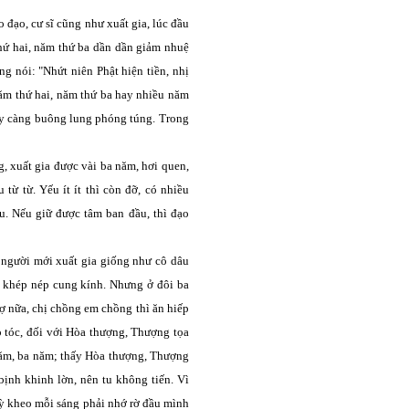
 đạo, cư sĩ cũng như xuất gia, lúc đầu
thứ hai, năm thứ ba dần dần giảm nhuệ
g nói: "Nhứt niên Phật hiện tiền, nhị
ăm thứ hai, năm thứ ba hay nhiều năm
ày càng buông lung phóng túng. Trong
g, xuất gia được vài ba năm, hơi quen,
từ từ. Yếu ít ít thì còn đỡ, có nhiều
u. Nếu giữ được tâm ban đầu, thì đạo
 người mới xuất gia giống như cô dâu
, khép nép cung kính. Nhưng ở đôi ba
sợ nữa, chị chồng em chồng thì ăn hiếp
o tóc, đối với Hòa thượng, Thượng tọa
 năm, ba năm; thấy Hòa thượng, Thượng
bịnh khinh lờn, nên tu không tiến. Vì
Tỳ kheo mỗi sáng phải nhớ rờ đầu mình