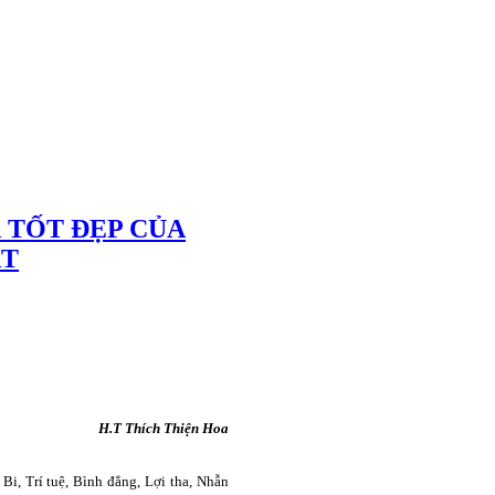
UẢ TỐT ĐẸP CỦA
ÁT
H.T Thích Thiện Hoa
Bi, Trí tuệ, Bình đẳng, Lợi tha, Nhẫn