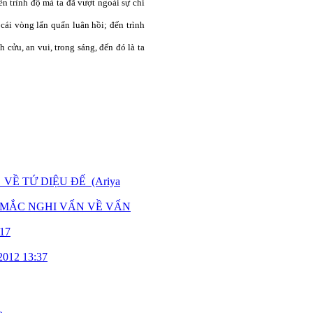
n trình độ mà ta đã vượt ngoài sự chi
cái vòng lẩn quẩn luân hồi; đến trình
 cửu, an vui, trong sáng, đến đó là ta
T VỀ TỨ DIỆU ĐẾ (Ariya
HẮC MẮC NGHI VẤN VỀ VẤN
:17
2012 13:37