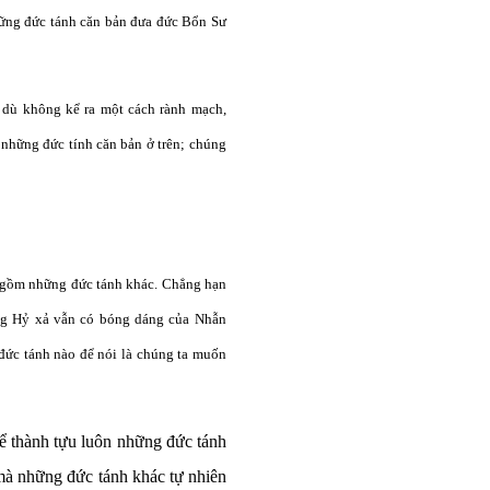
những đức tánh căn bản đưa đức Bổn Sư
 dù không kể ra một cách rành mạch,
 những đức tính căn bản ở trên; chúng
o gồm những đức tánh khác. Chẳng hạn
ong Hỷ xả vẫn có bóng dáng của Nhẫn
t đức tánh nào để nói là chúng ta muốn
hể thành tựu luôn những đức tánh
 mà những đức tánh khác tự nhiên