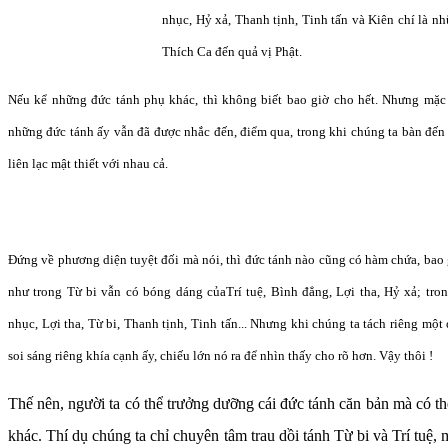
nhục, Hỷ xả, Thanh tịnh, Tinh tấn và Kiên chí là 
Thích Ca đến quả vị Phật.
Nếu kể những đức tánh phụ khác, thì không biết bao giờ cho hết. Nhưng mặc
những đức tánh ấy vẫn đã được nhắc đến, điểm qua, trong khi chúng ta bàn đến
liên lạc mật thiết với nhau cả.
Đứng về phương diện tuyệt đối mà nói, thì đức tánh nào cũng có hàm chứa, ba
như trong Từ bi vẫn có bóng dáng củaTrí tuệ, Bình đẳng, Lợi tha, Hỷ xả; tr
nhục, Lợi tha, Từ bi, Thanh tịnh, Tinh tấn... Nhưng khi chúng ta tách riêng mộ
soi sáng riêng khía cạnh ấy, chiếu lớn nó ra để nhìn thấy cho rõ hơn. Vậy thôi !
Thế nên, người ta có thể trưởng dưỡng cái đức tánh căn bản mà có t
khác. Thí dụ chúng ta chỉ chuyên tâm trau dồi tánh Từ bi và Trí tuệ,