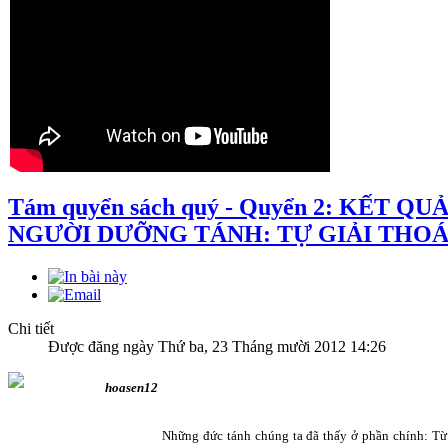
Tám quyển sách quý - Quyển 2: KẾT Q
NGƯỜI DƯỠNG TÁNH: TỰ GIẢI THO
Chi tiết
Được đăng ngày Thứ ba, 23 Tháng mười 2012 14:26
Những đức tánh chúng ta đã thấy ở phần chính: Từ 