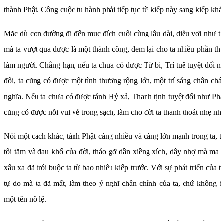
thành Phật. Công cuộc tu hành phải tiếp tục từ kiếp này sang kiếp khá
Mặc dù con đường đi đến mục đích cuối cùng lâu dài, diệu vợi như
mà ta vượt qua được là một thành công, đem lại cho ta nhiều phần t
làm người. Chẳng hạn, nếu ta chưa có được Từ bi, Trí tuệ tuyệt đối n
đối, ta cũng có được một tình thương rộng lớn, một trí sáng chân chá
nghĩa. Nếu ta chưa có được tánh Hỷ xả, Thanh tịnh tuyệt đối như Phật
cũng có được nỗi vui vẻ trong sạch, làm cho đời ta thanh thoát nhẹ n
Nói một cách khác, tánh Phật càng nhiều và càng lớn mạnh trong ta, t
tối tăm và đau khổ của đời, tháo gỡ dần xiềng xích, dây nhợ mà ma
xấu xa đã trói buộc ta từ bao nhiêu kiếp trước. Với sự phát triển của 
tự do mà ta đã mất, làm theo ý nghĩ chân chính của ta, chứ không 
một tên nô lệ.