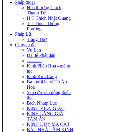
Pháp thoại
Hòa thượng Thích
Thanh Từ
H.T Thích Nhật Quang
T.T Thích Thông
Phương
Pháp Lữ
Trang Thơ
Chuyên đề
Vu Lan
Đại lễ Phật đản
----------
Kinh Pháp Hoa - giảng
lục
Kinh Kim Cang
Ba mươi ba vị Tổ Ấn
Hoa
Sáu cửa vào động thiếu
thất
Bích Nham Lục
KINH VIÊN GIÁC
KINH LĂNG GIÀ
TÂM ẤN
KINH DUY MA CẬT
BÁT NHÃ TÂM KINH