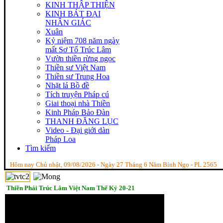
KINH THẬP THIỆN
KINH BÁT ĐẠI
NHÂN GIÁC
Xuân
Kỷ niệm 708 năm ngày
mất Sơ Tổ Trúc Lâm
Vườn thiền rừng ngọc
Thiền sư Việt Nam
Thiền sư Trung Hoa
Nhặt lá Bồ đề
Tích truyện Pháp cú
Giai thoại nhà Thiền
Kinh Pháp Bảo Đàn
THANH ĐĂNG LỤC
Video - Đại giới dàn
Pháp Loa
Tìm kiếm
Hôm nay Chủ nhật, 09/08/2026 - Ngày 27 Tháng 6 Năm Bính Ngọ - PL 2565
Thiền Phái Trúc Lâm Việt Nam Thế Kỷ 20-21