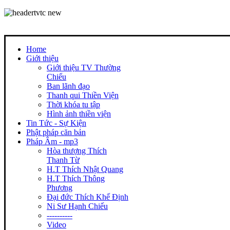
Home
Giới thiệu
Giới thiệu TV Thường
Chiếu
Ban lãnh đạo
Thanh qui Thiền Viện
Thời khóa tu tập
Hình ảnh thiền viện
Tin Tức - Sự Kiện
Phật pháp căn bản
Pháp Âm - mp3
Hòa thượng Thích
Thanh Từ
H.T Thích Nhật Quang
H.T Thích Thông
Phương
Đại đức Thích Khế Định
Ni Sư Hạnh Chiếu
----------
Video