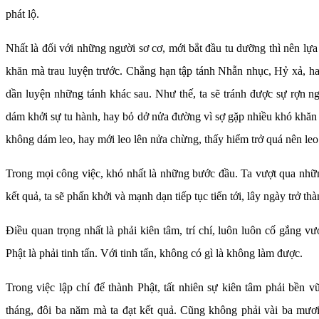
phát lộ.
Nhất là đối với những người sơ cơ, mới bắt đầu tu dưỡng thì nên lựa
khăn mà trau luyện trước. Chẳng hạn tập tánh Nhẫn nhục, Hỷ xả, hay
dần luyện những tánh khác sau. Như thế, ta sẽ tránh được sự rợn n
dám khởi sự tu hành, hay bỏ dở nửa đường vì sợ gặp nhiều khó khăn
không dám leo, hay mới leo lên nửa chừng, thấy hiểm trở quá nên le
Trong mọi công việc, khó nhất là những bước đầu. Ta vượt qua nhữ
kết quả, ta sẽ phấn khởi và mạnh dạn tiếp tục tiến tới, lây ngày trở th
Điều quan trọng nhất là phải kiên tâm, trí chí, luôn luôn cố gắng vư
Phật là phải tinh tấn. Với tinh tấn, không có gì là không làm được.
Trong việc lập chí để thành Phật, tất nhiên sự kiên tâm phải bền
tháng, đôi ba năm mà ta đạt kết quả. Cũng không phải vài ba mươ