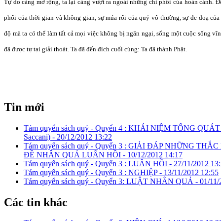
Tự do càng mở rộng, ta lại càng vượt ra ngoài những chi phối của hoàn cảnh. Đế
phối của thời gian và không gian, sự múa rối của quỷ vô thường, sự đe doạ của 
độ mà ta có thể làm tất cả mọi việc không bị ngăn ngại, sống một cuộc sống vĩnh
đã được tự tại giải thoát. Ta đã đến đích cuối cùng: Ta đã thành Phật.
Tin mới
Tám quyển sách quý - Quyển 4 : KHÁI NIỆM TỔNG QUÁ
Saccani) -
20/12/2012 13:22
Tám quyển sách quý - Quyển 3 : GIẢI ĐÁP NHỮNG T
ĐỀ NHÂN QUẢ LUÂN HỒI -
10/12/2012 14:17
Tám quyển sách quý - Quyển 3 : LUÂN HỒI -
27/11/2012 13
Tám quyển sách quý - Quyển 3 : NGHIỆP -
13/11/2012 12:55
Tám quyển sách quý - Quyển 3: LUẬT NHÂN QUẢ -
01/11/
Các tin khác