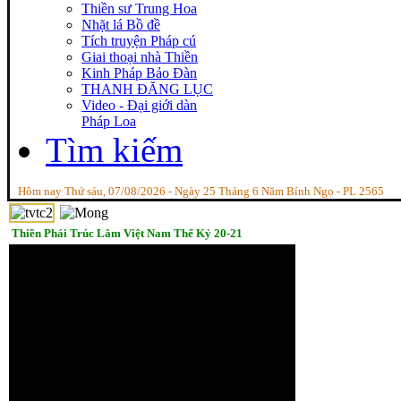
Thiền sư Trung Hoa
Nhặt lá Bồ đề
Tích truyện Pháp cú
Giai thoại nhà Thiền
Kinh Pháp Bảo Đàn
THANH ĐĂNG LỤC
Video - Đại giới dàn
Pháp Loa
Tìm kiếm
Hôm nay Thứ sáu, 07/08/2026 - Ngày 25 Tháng 6 Năm Bính Ngọ - PL 2565
Thiền Phái Trúc Lâm Việt Nam Thế Kỷ 20-21