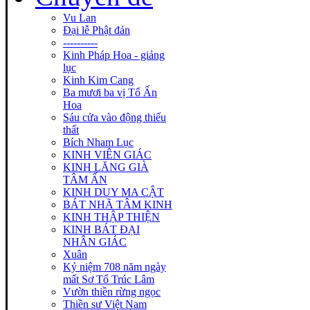
Vu Lan
Đại lễ Phật đản
----------
Kinh Pháp Hoa - giảng
lục
Kinh Kim Cang
Ba mươi ba vị Tổ Ấn
Hoa
Sáu cửa vào động thiếu
thất
Bích Nham Lục
KINH VIÊN GIÁC
KINH LĂNG GIÀ
TÂM ẤN
KINH DUY MA CẬT
BÁT NHÃ TÂM KINH
KINH THẬP THIỆN
KINH BÁT ĐẠI
NHÂN GIÁC
Xuân
Kỷ niệm 708 năm ngày
mất Sơ Tổ Trúc Lâm
Vườn thiền rừng ngọc
Thiền sư Việt Nam