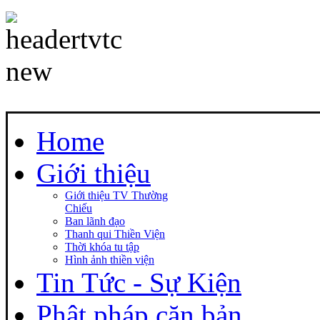
Home
Giới thiệu
Giới thiệu TV Thường
Chiếu
Ban lãnh đạo
Thanh qui Thiền Viện
Thời khóa tu tập
Hình ảnh thiền viện
Tin Tức - Sự Kiện
Phật pháp căn bản