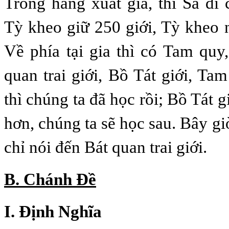
Trong hàng xuất gia, thì Sa di 
Tỳ kheo giữ 250 giới, Tỳ kheo n
Về phía tại gia thì có Tam quy
quan trai giới, Bồ Tát giới, Ta
thì chúng ta đã học rồi; Bồ Tát g
hơn, chúng ta sẽ học sau. Bây gi
chỉ nói đến Bát quan trai giới.
B. Chánh Ðề
I. Ðịnh Nghĩa