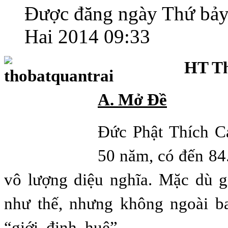
Được đăng ngày Thứ bảy
Hai 2014 09:33
HT Th
A. Mở Ðề
Ðức Phật Thích C
50 năm, có đến 84
vô lượng diệu nghĩa. Mặc dù g
như thế, nhưng không ngoài b
“giới, định, huệ”.