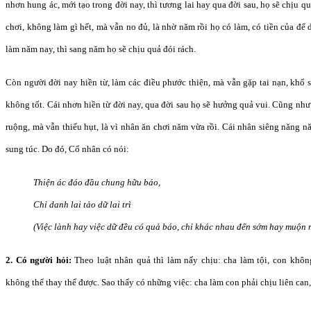
nhơn hung ác, mới tạo trong đời nay, thì tương lai hay qua đời sau, họ sẽ chịu
chơi, không làm gì hết, mà vẫn no đủ, là nhờ năm rồi họ có làm, có tiền của để
làm năm nay, thì sang năm họ sẽ chịu quả đói rách.
Còn người đời nay hiền từ, làm các điều phước thiện, mà vẫn gặp tai nạn, khổ s
không tốt. Cái nhơn hiền từ đời nay, qua đời sau họ sẽ hưởng quả vui. Cũng nh
ruộng, mà vẫn thiếu hụt, là vì nhân ăn chơi năm vừa rồi. Cái nhân siêng năng 
sung túc. Do đó, Cổ nhân có nói:
Thiện ác đáo đầu chung hữu báo,
Chỉ danh lai tảo dữ lai trì
(Việc lành hay việc dữ đều có quả báo, chỉ khác nhau đến sớm hay muộn 
2. Có người hỏi:
Theo luật nhân quả thì làm nấy chịu: cha làm tội, con không
không thể thay thế được. Sao thấy có những việc: cha làm con phải chịu liên can