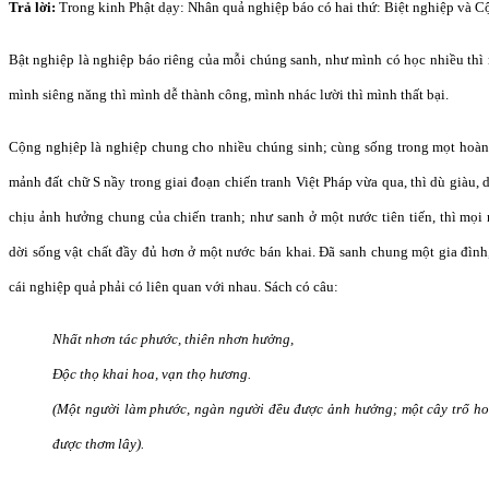
Trả lời:
Trong kinh Phật dạy: Nhân quả nghiệp báo có hai thứ: Biệt nghiệp và C
Bật nghiệp là nghiệp báo riêng của mỗi chúng sanh, như mình có học nhiều thì 
mình siêng năng thì mình dễ thành công, mình nhác lười thì mình thất bại.
Cộng nghịêp là nghiệp chung cho nhiều chúng sinh; cùng sống trong mọt hoàn
mảnh đất chữ S nầy trong giai đoạn chiến tranh Việt Pháp vừa qua, thì dù giàu, d
chịu ảnh hưởng chung của chiến tranh; như sanh ở một nước tiên tiến, thì mọ
dời sống vật chất đầy đủ hơn ở một nước bán khai. Ðã sanh chung một gia đình
cái nghiệp quả phải có liên quan với nhau. Sách có câu:
Nhất nhơn tác phước, thiên nhơn hưởng,
Ðộc thọ khai hoa, vạn thọ hương.
(Một người làm phước, ngàn người đều được ảnh hưởng; một cây trổ h
được thơm lây).