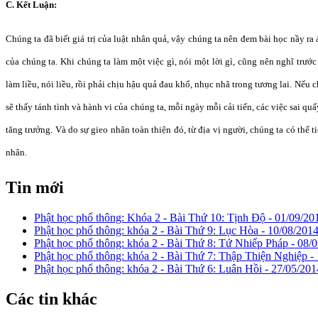
C. Kết Luận:
Chúng ta đã biết giá trị của luật nhân quả, vậy chúng ta nên đem bài học nầy r
của chúng ta. Khi chúng ta làm một việc gì, nói một lời gì, cũng nên nghĩ trướ
làm liều, nói liều, rồi phải chịu hậu quả đau khổ, nhục nhã trong tương lai. Nếu 
sẽ thấy tánh tình và hành vi của chúng ta, mỗi ngày mỗi cải tiến, các việc sai qu
tăng trưởng. Và do sự gieo nhân toàn thiện đó, từ địa vị người, chúng ta có thể t
nhân.
Tin mới
Phật học phổ thông: Khóa 2 - Bài Thứ 10: Tịnh Ðộ -
01/09/20
Phật học phổ thông: khóa 2 - Bài Thứ 9: Lục Hòa -
10/08/2014
Phật học phổ thông: khóa 2 - Bài Thứ 8: Tứ Nhiếp Pháp -
08/0
Phật học phổ thông: khóa 2 - Bài Thứ 7: Thập Thiện Nghiệp -
Phật học phổ thông: khóa 2 - Bài Thứ 6: Luân Hồi -
27/05/201
Các tin khác