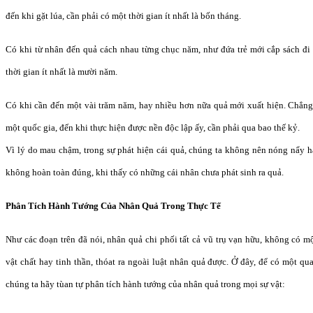
đến khi gặt lúa, cần phải có một thời gian ít nhất là bốn tháng.
Có khi từ nhân đến quả cách nhau từng chục năm, như đứa trẻ mới cắp sách đi 
thời gian ít nhất là mười năm.
Có khi cần đến một vài trăm năm, hay nhiều hơn nữa quả mới xuất hiện. Chẳng
một quốc gia, đến khi thực hiện được nền độc lập ấy, cần phải qua bao thế kỷ.
Vì lý do mau chậm, trong sự phát hiện cái quả, chúng ta không nên nóng nẩy h
không hoàn toàn đúng, khi thấy có những cái nhân chưa phát sinh ra quả.
Phân Tích Hành Tướng Của Nhân Quả Trong Thực Tế
Như các đoạn trên đã nói, nhân quả chi phối tất cả vũ trụ vạn hữu, không có một
vật chất hay tinh thần, thóat ra ngoài luật nhân quả được. Ở đây, để có một qu
chúng ta hãy tùan tự phân tích hành tướng của nhân quả trong mọi sự vật: