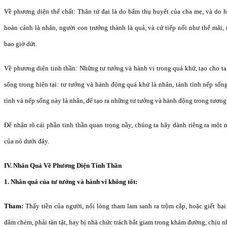
Về phương diện thể chất: Thân tứ đại là do bẩm thụ huyết của cha mẹ, và do
hoàn cảnh là nhân, người con trưởng thành là quả, và cứ tiếp nối như thế mãi
bao giờ dứt.
Về phương diện tinh thần: Những tư tưởng và hành vi trong quá khứ, tạo cho ta
sống trong hiện tại: tư tưởng và hành động quá khứ là nhân, tánh tình nếp sống
tình và nếp sống này là nhân, để tạo ra những tư tưởng và hành động trong tương 
Ðể nhận rõ cái phần tinh thần quan trọng nầy, chúng ta hãy dành riêng ra một 
của nó dưới đây.
IV. Nhân Quả Về Phương Diện Tinh Thần
1. Nhân quả của tư tưởng và hành vi không tốt:
Tham:
Thấy tiền của người, nổi lòng tham lam sanh ra trộm cắp, hoặc giết hạ
đâm chém, phải tàn tật, hay bị nhà chức trách bắt giam trong khám đường, chịu nh