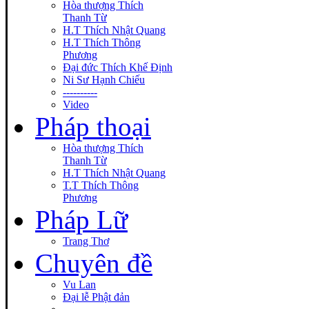
Hòa thượng Thích
Thanh Từ
H.T Thích Nhật Quang
H.T Thích Thông
Phương
Đại đức Thích Khế Định
Ni Sư Hạnh Chiếu
----------
Video
Pháp thoại
Hòa thượng Thích
Thanh Từ
H.T Thích Nhật Quang
T.T Thích Thông
Phương
Pháp Lữ
Trang Thơ
Chuyên đề
Vu Lan
Đại lễ Phật đản