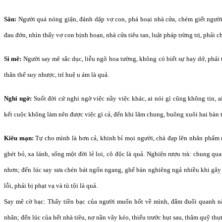
Sân:
Người quá nóng giận, đánh dập vợ con, phá hoại nhà cửa, chém giết người
đau đớn, nhìn thấy vợ con bịnh hoạn, nhà cửa tiêu tan, luật pháp trừng trị, phải c
Si mê:
Người say mê sắc dục, liễu ngõ hoa tường, không có biết sự hay dở, phải t
thân thể suy nhược, trí huệ u ám là quả.
Nghi ngờ:
Suốt đời cứ nghi ngờ việc nầy việc khác, ai nói gì cũng không tin, a
kết cuộc không làm nên được việc gì cả, đến khi lâm chung, buông xuôi hai bàn t
Kiêu mạn:
Tự cho mình là hơn cả, khinh bỉ mọi người, chà đạp lên nhân phẩm 
ghét bỏ, xa lánh, sống một đời lẻ loi, cô độc là quả. Nghiện rượu trà: chung q
nhơn; đến lúc say sưa chén bát ngổn ngang, ghế bàn nghiêng ngả nhiều khi gây
lỗi, phải bị phạt vạ và tù tội là quả.
Say mê cờ bạc: Thấy tiền bạc của người muốn hốt về mình, đắm đuối quanh năm
nhân; đến lúc của hết nhà tiêu, nợ nần vây kéo, thiếu trước hụt sau, thâm quỹ thụt