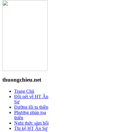
thuongchieu.net
Trang Chủ
Đôi nét về HT Ân
Sư
Đường lối tu thiền
Phương pháp tọa
thiền
Nghi thức sám hối
Thi kệ HT Ân Sư