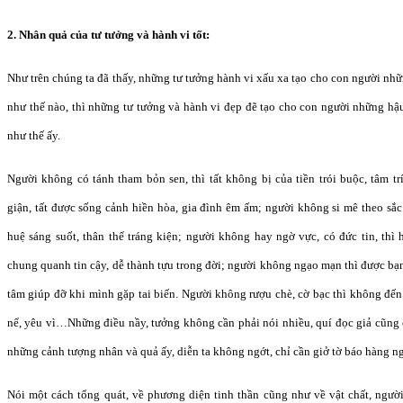
2. Nhân quả của tư tưởng và hành vi tốt:
Như trên chúng ta đã thấy, những tư tưởng hành vi xấu xa tạo cho con người nhữ
như thế nào, thì những tư tưởng và hành vi đẹp đẽ tạo cho con người những hậ
như thế ấy.
Người không có tánh tham bỏn sen, thì tất không bị của tiền trói buộc, tâm t
giận, tất được sống cảnh hiền hòa, gia đình êm ấm; người không si mê theo sắc d
huệ sáng suốt, thân thể tráng kiện; người không hay ngờ vực, có đức tin, thì
chung quanh tin cậy, dễ thành tựu trong đời; người không ngạo mạn thì được bạn
tâm giúp đỡ khi mình gặp tai biến. Người không rượu chè, cờ bạc thì không đến 
nể, yêu vì…Những điều nầy, tưởng không cần phải nói nhiều, quí đọc giả cũng 
những cảnh tượng nhân và quả ấy, diễn ta không ngớt, chỉ cần giở tờ báo hàng ngà
Nói một cách tổng quát, về phương diện tinh thần cũng như về vật chất, người 