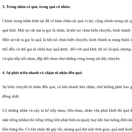
3. Trong nhân có quả, trong quả có nhân:
Chính trong nhân hiện tại đã có hàm chứa cái quả vị lai; cũng chính trong cái 
quá khứ. Một sự vật mà ta gọi là nhân, là khi nó chưa biến chuyển, hình thành
Một sự vật ta gọi là quả, là khi nó chưa biến chuyển, hình thành ra trạng thái
thế, đều có thể gọi là nhân hay quả được: đối với quá khứ, thì nó là quả, nhưng 
và qủa tiếp nối nhau, đắp đổi nhau như những vòng trong sợi dây chuyền.
4. Sự phát triển nhanh và chậm từ nhân đến quả:
Sự biến chuyển từ nhân đến quả, có khi nhanh khi chậm, chứ không phải bao gi
đồng nhất:
Có những nhân và xảy ra kế tiếp nhau, liền nhau, nhân vừa phát khởi thì quả 
mặt trống (nhân) thì tiếng trống liền phát hiện ra (quả); hay khi hai luồng điện
liền bừng lên. Có khi nhân đã gây rồi, nhưng quả đợi một thời gian, quả mới hình