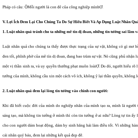
Pháp có câu: ỘMỗi người là con đẻ của công nghiệp mìnhỢ.
V. Lợi Ích Ðem Lại Cho Chúng Ta Do Sự Hiểu Biết Và Ap Dụng Luật Nhân Quả
1. Luật nhân quả tránh cho ta những mê tín dị đoan, những tin tưởng sai lầm 
Luật nhân quả cho chúng ta thấy được thực trạng của sự vật, không có gì mơ hồ
đen tối, phĩnh phờ của mê tín dị đoan, đang bao trùm sự vật. Nó cũng phủ nhận 
một vị thần sinh ra, và uy quyền thưởng phạt muôn loàiỢ. Do đó, người hiểu rõ l
tưởng của mình, không cầu xin một cách vô ích, không ỷ lại thần quyền, không 
2. Luật nhân quả đem lại lòng tin tưởng vào chình con người:
Khi đã biết cuộc đời của mình do nghiệp nhân của mình tạo ra, mình là người 
sáng tạo, mà không tin tưởng ở mình thì còn tin tưởng ở ai nữa? Lòng tự tin ấy
cho con người dám hoạt động, dám hy sinh hăng hái làm điều tốt. Vì những hành
cái nhân quý báu, đem lại những kết quả đẹp đẽ.