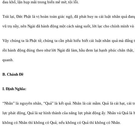
đau khổ, lặn hụp mãi trong biển mê mờ, tội lỗi.
Trái lại, Ðức Phật là vị hoàn toàn giác ngộ, đã phát huy ra cái luật nhân quả đa
vũ trụ nầy, nên Ngài đã hành động một cách sáng suốt, lời lạc cho chính mình và
Vậy chúng ta là Phật tử, chúng ta cần phải hiểu biết cái luật nhân quả mà đấng
rồi hành động đúng theo như lời Ngài đã làm, hầu đem lại hạnh phúc chân thật
quanh.
B. Chánh Ðề
I. Ðịnh Nghĩa:
“Nhân” là nguyên nhân, “Quả” là kết quả. Nhân là cái mầm. Quả là cái hạt, cái 
lực phát động, Quả là sự hình thành của năng lực phát động ấy. Nhân và Quả là h
không có Nhân thì không có Quả; nếu không có Quả thì không có Nhân.