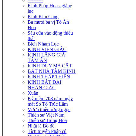
----------
Kinh Pháp Hoa - giảng
lục
Kinh Kim Cang
Ba mươi ba vị Tổ Ấn
Hoa
Sáu cửa vào động thiếu
thất
Bích Nham Lục
KINH VIÊN GIÁC
KINH LĂNG GIÀ
TÂM ẤN
KINH DUY MA CẬT
BÁT NHÃ TÂM KINH
KINH THẬP THIỆN
KINH BÁT ĐẠI
NHÂN GIÁC
Xuân
Kỷ niệm 708 năm ngày
mất Sơ Tổ Trúc Lâm
Vườn thiền rừng ngọc
Thiền sư Việt Nam
Thiền sư Trung Hoa
Nhặt lá Bồ đề
Tích truyện Pháp cú