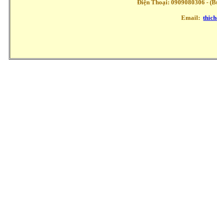
Điện Thoại: 0909080306 - (Buổ
Email:
thic