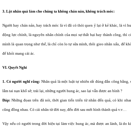
3. Lật nhân quả làm cho chúng ta không chán nản, không trách móc:
Người hay chán nản, hay trách móc là vì đã có thói quen ỷ lại ở kẻ khác, là vì 
động lực chính, là nguyên nhân chính của mọi sự thất bại hay thành công, thì c
mình là quan trọng như thế, là chỉ còn lo tự sửa mình, thôi gieo nhân xấu, để kh
để khỏi mang cái ác.
VI. Quyết Nghi
1. Có người nghĩ rằng:
Nhân quả là một luật tự nhiên rất đúng đắn công bằng, s
lắm tai nạn khổ sở; trái lại, những người hung ác, sao lại vẫn được an bình ?
Ðáp:
Những đọan trên đã nói, thời gian tiến triển từ nhân đến quả, có khi nh
cũng đồng nhau. Có cái nhân từ đời nay, đến đời sau mới hình thành quả v.v…
Vậy nếu có người trong đời hiện tại làm việc hung ác, mà được an lành, là do k