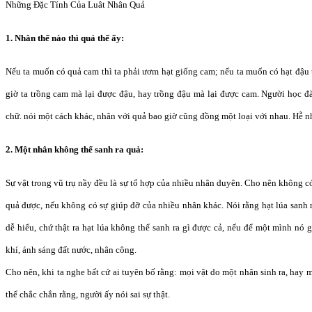
Những Ðặc Tính Của Luât Nhân Quả
1. Nhân thế nào thì quả thế ấy:
Nếu ta muốn có quả cam thì ta phải ươm hạt giống cam; nếu ta muốn có hạt đậu 
giờ ta trồng cam mà lại được đậu, hay trồng đậu mà lại được cam. Người học đàn
chữ. nói một cách khác, nhân với quả bao giờ cũng đồng một loại với nhau. Hễ nh
2. Một nhân không thể sanh ra quả:
Sự vật trong vũ trụ nầy đều là sự tổ hợp của nhiều nhân duyên. Cho nên không có
quả được, nếu không có sự giúp đỡ của nhiều nhân khác. Nói rằng hạt lúa sanh r
dễ hiểu, chứ thật ra hạt lúa không thể sanh ra gì được cả, nếu để một mình nó
khí, ánh sáng đất nước, nhân công.
Cho nên, khi ta nghe bất cứ ai tuyên bố rằng: mọi vật do một nhân sinh ra, hay m
thể chắc chắn rằng, người ấy nói sai sự thật.