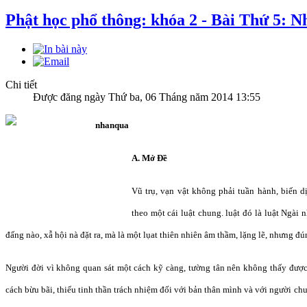
Phật học phổ thông: khóa 2 - Bài Thứ 5: 
Chi tiết
Được đăng ngày Thứ ba, 06 Tháng năm 2014 13:55
A. Mở Ðề
Vũ trụ, vạn vật không phải tuần hành, biến d
theo một cái luật chung. luật đó là luật Ngài
đấng nào, xẫ hội nà đặt ra, mà là một lụat thiên nhiên âm thầm, lặng lẽ, nhưng đ
Người đời vì không quan sát một cách kỹ càng, tường tân nên không thấy được
cách bừu bãi, thiếu tinh thần trách nhiệm đối với bản thân mình và với người c