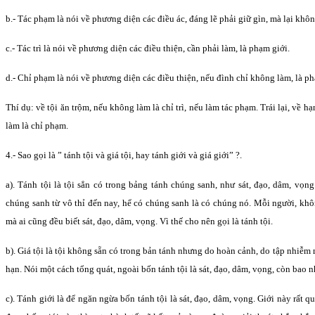
b.- Tác phạm là nói về phương diện các điều ác, đáng lẽ phải giữ gìn, mà lại khôn
c.- Tác trì là nói về phương diện các điều thiện, cần phải làm, là phạm giới.
d.- Chỉ phạm là nói về phương diện các điều thiện, nếu đình chỉ không làm, là ph
Thí dụ: về tội ăn trộm, nếu không làm là chỉ trì, nếu làm tác phạm. Trái lại, về hạ
làm là chỉ phạm.
4.- Sao gọi là ” tánh tội và giá tội, hay tánh giới và giá giới” ?.
a). Tánh tội là tội sẳn có trong bảng tánh chúng sanh, như sát, đạo, dâm, vọn
chúng sanh từ vô thỉ đến nay, hể có chúng sanh là có chúng nó. Mỗi người, khô
mà ai cũng đều biết sát, đạo, dâm, vọng. Vì thế cho nên gọi là tánh tội.
b). Giá tội là tội không sẵn có trong bản tánh nhưng do hoàn cảnh, do tập nhiễm
hạn. Nói một cách tổng quát, ngoài bốn tánh tội là sát, đạo, dâm, vọng, còn bao nh
c). Tánh giới là để ngăn ngừa bốn tánh tội là sát, đạo, dâm, vọng. Giới này rất 