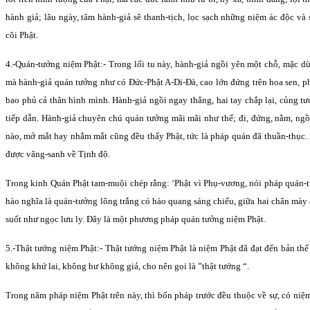
hành giả; lâu ngày, tâm hành-giả sẽ thanh-tịch, lọc sạch những niệm ác độc và
cõi Phật.
4.-Quán-tưởng niệm Phật:- Trong lối tu này, hành-giả ngồi yên một chỗ, mặc d
mà hành-giả quán tưởng như có Ðức-Phật A-Di-Ðà, cao lớn đứng trên hoa sen, p
bao phủ cả thân hình mình. Hành-giả ngồi ngay thẳng, hai tay chắp lại, củng tư
tiếp dẫn. Hành-giả chuyên chú quán tưởng mãi mãi như thế; đi, đứng, nằm, ng
nào, mở mắt hay nhắm mắt cũng đều thấy Phật, tức là pháp quán đã thuần-thục.
được vãng-sanh về Tịnh độ.
Trong kinh Quán Phật tam-muội chép rằng: ‘Phật vì Phụ-vương, nói pháp quán
hào nghĩa là quán-tưởng lông trắng có hào quang sáng chiếu, giữa hai chân mày c
suốt như ngọc lưu ly. Ðây là một phương pháp quán tưởng niệm Phật.
5.-Thật tướng niệm Phật:- Thật tướng niệm Phật là niệm Phật đã đạt đến bản th
không khứ lai, không hư không giả, cho nên gọi là ”thật tướng “.
Trong năm pháp niệm Phật trên này, thì bốn pháp trước đều thuộc về sự, có niệm