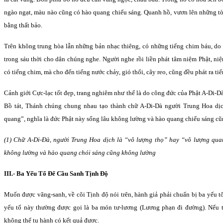
ngào ngạt, màu nào cũng có hào quang chiếu sáng. Quanh hồ, vươn lên những tò
bằng thất bảo.
Trên không trung hòa lẫn những bản nhạc thiêng, có những tiếng chim báu, do 
trong sáu thời cho dân chúng nghe. Người nghe rồi liền phát tâm niệm Phật, n
có tiếng chim, mà cho đến tiếng nước chảy, gió thổi, cây reo, cũng đều phát ra t
Cảnh giới Cực-lạc tốt đẹp, trang nghiêm như thế là do công đức của Phật A-Di-Dà 
Bồ tát, Thánh chúng chung nhau tạo thành chữ A-Di-Dà người Trung Hoa dịc
quang”, nghĩa là đức Phật này sống lâu không lường và hào quang chiếu sáng c
(1) Chữ A-Di-Ðà, người Trung Hoa dịch là “vô lượng thọ” hay “vô lượng qua
không lường và hào quang chói sáng cũng không lường
III.- Ba Yếu Tố Ðể Cầu Sanh Tịnh Ðộ
Muốn được vãng-sanh, về cõi Tịnh độ nói trên, hành giả phải chuẩn bị ba yếu t
yếu tố này thường được gọi là ba món tư-lương (Lương phạn đi đường). Nếu 
không thể tu hành có kết quả được.