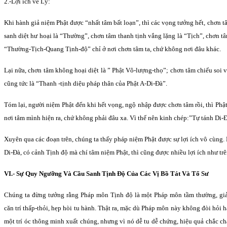
2.-Lợi ích về Lý:
Khi hành giả niệm Phật được “nhất tâm bất loạn”, thì các vọng tưởng hết, chơn 
sanh diệt hư hoại là “Thường”, chơn tâm thanh tịnh vắng lặng là “Tịch”, chơn t
“Thường-Tịch-Quang Tịnh-độ” chỉ ở nơi chơn tâm ta, chứ không nơi đâu khác.
Lại nữa, chơn tâm không hoại diệt là ” Phật Vô-lượng-thọ”; chơn tâm chiếu soi 
cũng tức là “Thanh -tịnh diệu pháp thân của Phật A-Di-Ðà”.
Tóm lại, người niệm Phật đến khi hết vọng, ngộ nhập được chơn tâm rồi, thì Phậ
nơi tâm mình hiện ra, chứ không phải đâu xa. Vì thế nên kinh chép:”Tự tánh Di-Ð
Xuyên qua các đoạn trên, chúng ta thấy pháp niệm Phật được sự lợi ích vô cùng.
Di-Ðà, có cảnh Tịnh độ mà chí tâm niệm Phật, thì cũng được nhiều lợi ích như trê
VI.- Sự Quy Ngưỡng Và Cầu Sanh Tịnh Ðộ Của Các Vị Bồ Tát Và Tổ Sư
Chúng ta đừng tưởng rằng Pháp môn Tịnh độ là một Pháp môn tầm thường, giả
căn trí thấp-thỏi, hẹp hòi tu hành. Thật ra, mặc dù Pháp môn này không đòi hỏi h
một trí óc thông minh xuất chúng, nhưng vì nó dễ tu dễ chứng, hiệu quả chắc ch