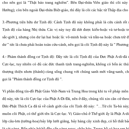
cho nên gọi là ”Thật báo trang nghiêm”. Bên Ðại-thừa Viên giáo thì cõi này
Hướng); còn bên ngoài Ðại-thừa Biệt-giáo, thì đây là cõi các bậc từ Thập địa cho
3.-Phương tiện hữu dư Tịnh độ: Cảnh Tịnh độ này không phải là cứu cánh rốt r
Tịnh độ của hàng Nhị thừa. Các vị này tuy đã dứt được kiến-hoặc và tư-hoặc tr
sắc-giới ), nhưng còn dư lại hai hoặc là: vô-minh hoặc và trần-sa hoặc chưa trừ 
dư ” tức là chưa phải hoàn toàn cứu-cánh, nên gọi là cõi Tịnh độ này là ” Phương
4.- Phàm thánh đồng cư Tịnh độ: Ðây tức là cõi Tịnh độ của Ðưc Phật A-di-đà 
Cực-lạc, tuy nhiên có đủ các đức thanh tịnh trang-nghiêm, không có bốn ác thú
thượng thiện nhơn (thánh) cùng sống chung với chúng sanh mới vãng-sanh, c
gọi là ”Phàm thánh đồng cư Tịnh độ ”.
Vì phần đông tín-đồ Phật Giáo Việt-Nam và Trung Hoa trong khi tu về pháp môn
độ này, tức là cõi Cực-lạc của Phật A-Di-Ðà, nên ở đây, chúng tôi xin căn cứ the
Ðức-Phật Thích Ca đã tả về cảnh giới của cõi Tịnh độ này: ”…Từ cõi Ta-bà này
muôn cõi Phật, có thế giới tên là Cực-lạc. Vị Giáo-chủ ở Thế-giới ấy là Phật A-d
lớp câu-lơn (tường-hoa) bảy lớp lưới giăng, bảy hàng cây xinh đẹp, có hồ thất 
là cát vàng. Bốn phía bờ hồ đều cẩn vàng ngọc, châu báu. Trong hồ có hoa sen