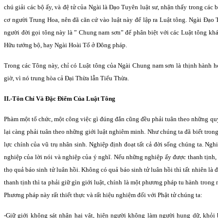
chú giải các bộ ấy, và đệ tử của Ngài là Ðạo Tuyên luật sư, nhận thấy trong các 
cơ người Trung Hoa, nên đã căn cứ vào luật này để lập ra Luật tông. Ngài Ðạo
người đời gọi tông này là ” Chung nam sơn” để phân biệt với các Luật tông kh
Hữu tướng bộ, hay Ngài Hoài Tố ở Ðông pháp.
Trong các Tông này, chỉ có Luật tông của Ngài Chung nam sơn là thịnh hành h
giờ, vì nó trung hòa cả Ðại Thừa lẫn Tiểu Thừa.
II.-Tôn Chỉ Và Ðặc Ðiểm Của Luật Tông
Phàm một tổ chức, một công việc gì đúng đắn cũng đều phải tuân theo những quy 
lại càng phải tuân theo những giới luật nghiêm minh. Như chúng ta đã biết tron
lực chính của vũ trụ nhân sinh. Nghiệp định đoạt tất cả đời sống chúng ta. Ngh
nghiệp của lời nói và nghiệp của ý nghĩ. Nếu những nghiệp ấy được thanh tịnh, 
thọ quả báo sinh tử luân hồi. Không có quả báo sinh tử luân hồi thì tất nhiên là
thanh tịnh thì ta phải giữ gìn giới luật, chính là một phương pháp tu hành trong
Phương pháp này rất thiết thực và rất hiệu nghiệm đối với Phật tử chúng ta:
-Giữ giới không sát nhân hại vật, hiện người không làm người hung dữ, khỏi b