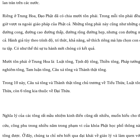
lan tràn trên các nước.
Riêng ở Trung Hoa, Ðạo Phật đã có chia mười tôn phái. Trong mỗi tôn phái đề
giờ vượt ra ngoài giáo pháp của Phật cả. Những tông phái này cũng như những
đường cong, đường cao đường thấp, đường rộng đường hẹp, nhưng con đường 
cả. Hành giả tùy theo trình độ, trí thức, khả năng, sở thích riêng mà lựa chọn c
tu tập. Có như thế thì sự tu hành mới chóng có kết quả.
Mười tôn phái ở Trung Hoa là: Luật tông, Tịnh độ tông, Thiền tông, Pháp tướng
nghiêm tông, Tam luận tông, Câu xá tông và Thành thật tông.
Trong 10 này, Câu xá tông và Thành thật tông chủ trương về Tiểu Thừa; Luật tô
Thừa, còn 6 tông kia thuộc về Ðại Thừa.
Nghĩa lý của các tông rất mầu nhiệm kinh điển cũng rất nhiều, muốn hiểu cho 
cứu, công phu trong nhiều năm trong phạm vi của khóa Phật học phổ thông nà
tông được. Ở đây, chúng ta chỉ nên biết qua đại khái về giáo lý và làm quen vớ