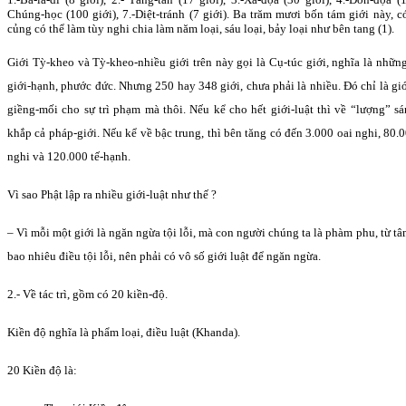
Chúng-học (100 giới), 7.-Diệt-tránh (7 giới). Ba trăm mươi bốn tám giới này, c
củng có thể làm tùy nghi chia làm năm loại, sáu loại, bảy loại như bên tang (1).
Giới Tỳ-kheo và Tỳ-kheo-nhiều giới trên này gọi là Cụ-túc giới, nghĩa là nhữn
giới-hạnh, phước đức. Nhưng 250 hay 348 giới, chưa phải là nhiều. Ðó chỉ là gi
giềng-mối cho sự trì phạm mà thôi. Nếu kể cho hết giới-luật thì về “lượng” s
khắp cả pháp-giới. Nếu kể về bậc trung, thì bên tăng có đến 3.000 oai nghi, 80.
nghi và 120.000 tế-hạnh.
Vì sao Phật lập ra nhiều giới-luật như thế ?
– Vì mỗi một giới là ngăn ngừa tội lỗi, mà con người chúng ta là phàm phu, từ t
bao nhiêu điều tội lỗi, nên phải có vô số giới luật để ngăn ngừa.
2.- Về tác trì, gồm có 20 kiền-độ.
Kiền độ nghĩa là phẩm loại, điều luật (Khanda).
20 Kiền độ là: