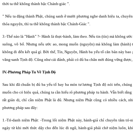
thời ta thề không thành bậc Chánh-giác ”.
” Nếu ta đặng thành Phật, chúng sanh ở mười phương nghe danh hiệu ta, chuyên
thỏa nguyện, thì ta thề không thành bậc Chánh-Giác ”.
3.-Thế nào là ”Hành” ?- Hành là thực-hành, làm theo. Nếu tin (tín) mà không ước
suông, vô bổ. Nhưng nếu ước ao, mong muốn (nguyện) mà không làm (hành) t
không đi đến kết quả gì. Bởi thế, Tín, Nguyện, Hành ba yếu tố căn bản này bao 
vãng-sanh Tịnh độ. Cũng như cái đảnh, phải có đủ ba chân mới đúng vững được, t
IV.-Phương Pháp Tu Về Tịnh Ðộ
Sau khi đã chuẩn bị đủ ba yếu tố hay ba món tư lương Tịnh độ nói trên, chúng
muốn cho có hiệu quả, chúng ta cần hiểu rỏ phương pháp tu hành. Vẫn biết rằn
rất giản dị, chỉ cần niệm Phật là đủ. Nhưng niệm Phật cũng có nhiều cách, nh
phương pháp sau đây:
1.-Trì-danh niệm Phật: -Trong lối niệm Phật này, hành-giả chỉ chuyên tâm trì
ngày từ khi mới thức dậy cho đến lúc đi ngũ, hành-giả phải chớ niệm luôn, kh