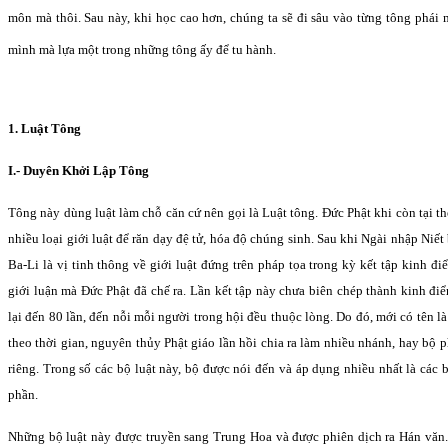
môn mà thôi. Sau này, khi học cao hơn, chúng ta sẽ đi sâu vào từng tông phái m
mình mà lựa một trong những tông ấy để tu hành.
1. Luật Tông
I.- Duyên Khởi Lập Tông
Tông này dùng luật làm chỗ căn cứ nên gọi là Luật tông. Ðức Phật khi còn tại th
nhiều loại giới luật để răn dạy đệ tử, hóa độ chúng sinh. Sau khi Ngài nhập Niết
Ba-Li là vị tinh thông về giới luật đứng trên pháp tọa trong kỳ kết tập kinh đi
giới luận mà Ðức Phật đã chế ra. Lần kết tập này chưa biên chép thành kinh đi
lại đến 80 lần, đến nỗi mỗi người trong hội đều thuộc lòng. Do đó, mới có tên là
theo thời gian, nguyên thủy Phật giáo lần hồi chia ra làm nhiều nhánh, hay bộ 
riêng. Trong số các bộ luật này, bộ được nói đến và áp dụng nhiều nhất là các
phần.
Những bộ luật này được truyền sang Trung Hoa và được phiên dịch ra Hán văn.