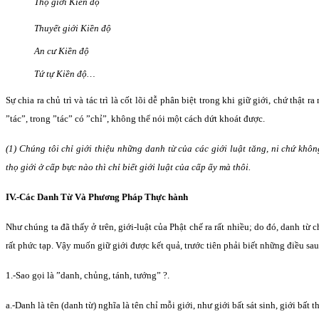
Thọ giới Kiền độ
Thuyết giới Kiền độ
An cư Kiền độ
Tứ tự Kiền độ…
Sự chia ra chủ trì và tác trì là cốt lõi dễ phân biệt trong khi giữ giới, chứ thật ra
”tác”, trong ”tác” có ”chỉ”, không thể nói một cách dứt khoát được.
(1) Chúng tôi chỉ giới thiệu những danh từ của các giới luật tăng, ni chứ khôn
thọ giới ở cấp bực nào thì chỉ biết giới luật của cấp ấy mà thôi.
IV.-Các Danh Từ Và Phương Pháp Thực hành
Như chúng ta đã thấy ở trên, giới-luật của Phật chế ra rất nhiều; do đó, danh từ
rất phức tạp. Vậy muốn giữ giới được kết quả, trước tiên phải biết những điều sau
1.-Sao gọi là ”danh, chủng, tánh, tướng” ?.
a.-Danh là tên (danh từ) nghĩa là tên chỉ mỗi giới, như giới bất sát sinh, giới bất