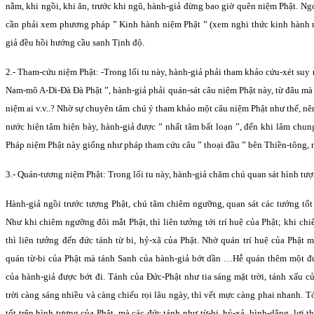
nằm, khi ngồi, khi ăn, trước khi ngũ, hành-giả đừng bao giờ quên niệm Phật. Ng
cần phải xem phương pháp ” Kinh hành niệm Phật ” (xem nghi thức kinh hành 
giả đều hồi hướng cầu sanh Tịnh độ.
2.- Tham-cứu niệm Phật: -Trong lối tu này, hành-giả phải tham khảo cứu-xét suy
Nam-mô A-Di-Ðà Ðà Phật ”, hành-giả phải quán-sát câu niệm Phật này, từ đâu mà 
niệm ai v.v..? Nhờ sự chuyên tâm chú ý tham khảo một câu niệm Phật như thế, n
nước hiện tâm hiện bày, hành-giả được ” nhất tâm bất loạn ”, đến khi lâm chung
Pháp niệm Phật này giống như pháp tham cứu câu ” thoại đầu ” bên Thiền-tông, n
3.- Quán-tương niệm Phật: Trong lối tu này, hành-giả chăm chú quan sát hình tượ
Hành-giả ngồi trước tượng Phật, chú tâm chiêm ngưỡng, quan sát các tướng tốt
Như khi chiêm ngưỡng đôi mắt Phật, thì liên tưởng tới trí huệ của Phật; khi ch
thì liên tưởng đến đức tánh từ bi, hỷ-xã của Phật. Nhờ quán trí huệ của Phật 
quán từ-bi của Phật mà tánh Sanh của hành-giả bớt dần …Hễ quán thêm một đức
của hành-giả được bớt đi. Tánh của Ðức-Phật như tia sáng mặt trời, tánh xấu c
trời càng sáng nhiều và càng chiếu rọi lâu ngày, thì vết mực càng phai nhanh. 
tốt trên hình tượng của Phật, mà các đức tánh như từ-bi, hỷ-xả, bình-dẳng, lợi