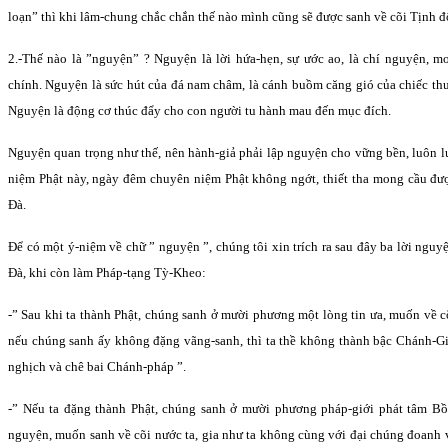
loạn” thì khi lâm-chung chắc chắn thế nào mình cũng sẽ được sanh về cõi Tịnh đ
2.-Thế nào là ”nguyện” ? Nguyện là lời hứa-hẹn, sự ước ao, là chí nguyện, 
chính. Nguyện là sức hút của đá nam châm, là cánh buồm căng gió của chiếc th
Nguyện là động cơ thúc đẩy cho con người tu hành mau đến mục đích.
Nguyện quan trọng như thế, nên hành-giả phải lập nguyện cho vững bền, luôn lu
niệm Phật này, ngày đêm chuyên niệm Phật không ngớt, thiết tha mong cầu đượ
Ðà.
Ðể có một ý-niệm về chữ ” nguyện ”, chúng tôi xin trích ra sau đây ba lời nguy
Ðà, khi còn làm Pháp-tạng Tỳ-Kheo:
-” Sau khi ta thành Phật, chúng sanh ở mười phương một lòng tin ưa, muốn về c
nếu chúng sanh ấy không đặng vãng-sanh, thì ta thề không thành bậc Chánh-Gi
nghịch và chê bai Chánh-pháp ”.
-” Nếu ta đặng thành Phật, chúng sanh ở mười phương pháp-giới phát tâm Bồ-
nguyện, muốn sanh về cõi nước ta, gia như ta không cùng với đại chúng đoanh v