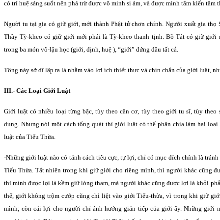
có trí huệ sáng suốt nên phá trừ được vô minh si ám, và được minh tâm kiến tâm t
Người tu tại gia có giữ giới, mới thành Phật tử chơn chính. Người xuất gia thọ S
Thầy Tỳ-kheo có giữ giới mới phải là Tỳ-kheo thanh tịnh. Bồ Tát có giữ giới 
trong ba món vô-lậu học (giới, định, huệ ), “giới” đứng đầu tất cả.
Tông này sỡ dĩ lập ra là nhằm vào lợi ích thiết thực và chín chắn của giới luật, nh
III.- Các Loại Giới Luật
Giới luật có nhiều loại từng bậc, tùy theo căn cơ, tùy theo giới tu sĩ, tùy th
dụng. Nhưng nói một cách tổng quát thì giới luật có thể phân chia làm hai loại 
luật của Tiểu Thừa.
-Những giới luật nào có tánh cách tiêu cực, tự lợi, chỉ có mục đích chính là tránh
Tiểu Thừa. Tất nhiên trong khi giữ giới cho riêng mình, thì người khác cũng đ
thì mình được lợi là kềm giữ lòng tham, mà người khác cũng được lợi là khỏi phải
thế, giới không trộm cướp cũng chỉ liệt vào giới Tiểu-thừa, vì trong khi giữ giớ
mình; còn cái lợi cho người chỉ ảnh hưởng gián tiếp của giới ấy. Những giới 