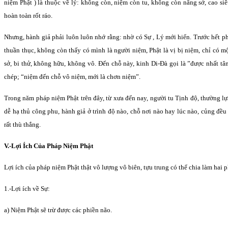
niệm Phật ) là thuộc về lý: không còn, niệm còn tu, không còn năng sở, cao s
hoàn toàn rốt ráo.
Nhưng, hành giả phải luôn luôn nhớ rằng: nhờ có Sự , Lý mới hiển. Trước hết ph
thuần thục, không còn thấy có mình là người niệm, Phật là vị bị niệm, chỉ có m
sở, bi thử, không hữu, không vô. Ðến chỗ này, kinh Di-Ðà gọi là ”được nhất t
chép; “niệm đến chỗ vô niệm, mới là chơn niệm”.
Trong năm pháp niệm Phật trên đây, từ xưa đến nay, người tu Tịnh độ, thường l
dễ hạ thủ công phu, hành giả ở trình độ nào, chỗ nơi nào hay lúc nào, củng đều
rất thù thắng.
V.-Lợi Ích Của Pháp Niệm Phật
Lợi ích của pháp niệm Phật thật vô lượng vô biên, tựu trung có thể chia làm hai ph
1.-Lợi ích về Sự:
a) Niệm Phật sẽ trừ được các phiền não.