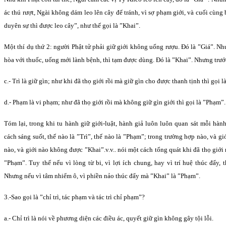
ác thú rượt, Ngài không dám leo lên cây để tránh, vì sợ phạm giới, và cuối cùng 
duyên sự thì được leo cây”, như thế gọi là ”Khai”.
Một thí dụ thứ 2: người Phật tử phải giữ giới không uống rượu. Ðó là ”Giá”. Nh
hòa với thuốc, uống mới lành bệnh, thì tạm được dùng. Ðó là ”Khai”. Nhưng trướ
c.- Trì là giữ gìn; như khi đã thọ giới rồi mà giữ gìn cho được thanh tịnh thì gọi là
d.- Phạm là vi phạm; như đã thọ giới rồi mà không giữ gìn giới thì gọi là ”Phạm”.
Tóm lại, trong khi tu hành giữ giới-luật, hành giả luôn luôn quan sát mỗi hà
cách sáng suốt, thế nào là ”Trì”, thế nào là ”Phạm”; trong trường hợp nào, và 
nào, và giới nào không được ”Khai”.v.v.. nói một cách tổng quát khi đã thọ giới 
”Phạm”. Tuy thế nếu vì lòng từ bi, vì lợi ích chung, hay vì trí huệ thúc đẩy,
Nhưng nếu vì tâm nhiểm ô, vì phiền nảo thúc đẩy mà ”Khai” là ”Phạm”.
3.-Sao gọi là ”chỉ trì, tác phạm và tác trì chỉ phạm”?
a.- Chỉ trì là nói về phương diện các điều ác, quyết giữ gìn không gây tội lỗi.