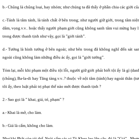
b.- Chủng là chủng loại, hay nhóm; như chúng ta đã thấy ở phần chia các giới của 
c.-Tánh là tâm tánh, là tánh chất ở bên trong; như người giữ giới, trong tâm ni
dâm, vọng.v.v.. hoặc thấy người phạm giới cũng không sanh tâm vui mừng hay l
trong được thanh tịnh như vậy, gọi là ”giới tánh”.
d.- Tướng là hình tướng ở bên ngoài; như bên trong đã không nghĩ đến sát sanh
ngoài cũng không làm những điều ác ấy, gọi là ”giới tướng”.
Tóm lại, mỗi khi phạm một điều tội lỗi, người giữ giới phải biết tội ấy là gì (danh
(chủng), Ba-la-di hay Tăng tàng.v.v..? thuộc về nội tâm (tánh) hay ngoài thân (t
tôi ấy, theo luật phải trị phạt thế nào mới được thanh tịnh ?
2.- Sao gọi là ” khai, giá, trì, phạm” ?
a.- Khai là mở, cho làm.
b.- Giá là cấm, không cho làm.
Như khi Phật còn tái thế, Ngài cấm các vị Tỳ Kheo leo lên cây, đó là ”Giá” . Như