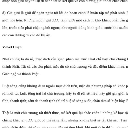
được bốn giới này thì sự tu hành tất sẽ kết quả và con đường giải thoát chắc chắn
d). Giá giới là giới để ngăn ngừa tội lỗi do hoàn cảnh là huân tập mà phát sinh.
giới nói trên. Nhưng muốn giữ được tánh giới một cách ít khó khăn, phải cần 
lớn, trước tiên phải chặt ngành ngọn; như người dùng binh giỏi, trước khi muốn
các con đường đi vào đô thị ấy.
V.-Kết Luận
Như chúng ta đã rỏ, mục đích của giáo pháp mà Ðức Phật chỉ bày cho chúng t
thành Phật. Tất cả các tôn phái, mặc dù có chủ trương và đặc điểm khác nhau,
Giác-ngộ và thành Phật.
Luật tông củng không đi ra ngoài mục đích trên, mặc dù phương pháp có khác p
rồi mới tu; Luật tông trái lại chủ trương; hãy tu đi rồi sẽ hiểu, hảy giữ gìn giới
tĩnh, thanh tịnh; tâm đa thanh tịnh thì trí huệ sẽ sáng suốt, chân tâm sẽ hiện bày, P
Thật là một chủ trương rất thiết thực, mà kết quả lại chắc-chắn ! những kẻ học 
chẳng khác gì trước gió, có thể sáng lắm, nhưng không biết sẽ tắt khi nào. Trái 
cách chân thần, thì củng như ngọn đèn có ống khói, khi mới thắp thì lu, nhưng 