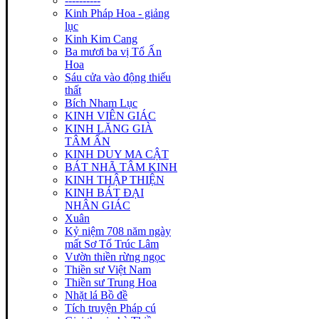
----------
Kinh Pháp Hoa - giảng
lục
Kinh Kim Cang
Ba mươi ba vị Tổ Ấn
Hoa
Sáu cửa vào động thiếu
thất
Bích Nham Lục
KINH VIÊN GIÁC
KINH LĂNG GIÀ
TÂM ẤN
KINH DUY MA CẬT
BÁT NHÃ TÂM KINH
KINH THẬP THIỆN
KINH BÁT ĐẠI
NHÂN GIÁC
Xuân
Kỷ niệm 708 năm ngày
mất Sơ Tổ Trúc Lâm
Vườn thiền rừng ngọc
Thiền sư Việt Nam
Thiền sư Trung Hoa
Nhặt lá Bồ đề
Tích truyện Pháp cú