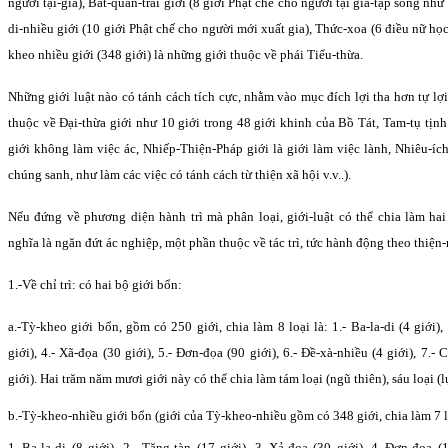
người tại-gia), Bát-quan-trai giới (8 giới Phật chế cho người tại gia-tập sống như
di-nhiều giới (10 giới Phật chế cho người mới xuất gia), Thức-xoa (6 điều nữ học
kheo nhiều giới (348 giới) là những giới thuộc về phái Tiểu-thừa.
Những giới luật nào có tánh cách tích cực, nhằm vào mục đích lợi tha hơn tự lợi
thuộc về Ðại-thừa giới như 10 giới trong 48 giới khinh của Bồ Tát, Tam-tụ tịnh
giới không làm việc ác, Nhiếp-Thiện-Pháp giới là giới làm việc lành, Nhiêu-ích
chúng sanh, như làm các việc có tánh cách từ thiện xã hội v.v..).
Nếu đứng về phương diện hành trì mà phân loại, giới-luật có thể chia làm hai
nghĩa là ngăn đứt ác nghiệp, một phần thuộc về tác trì, tức hành động theo thiện
1.-Về chỉ trì: có hai bộ giới bổn:
a.-Tỳ-kheo giới bổn, gồm có 250 giới, chia làm 8 loại là: 1.- Ba-la-di (4 giới),
giới), 4.- Xã-đọa (30 giới), 5.- Ðơn-đọa (90 giới), 6.- Ðề-xà-nhiều (4 giới), 7.- 
giới). Hai trăm năm mươi giới này có thể chia làm tám loại (ngũ thiên), sáu loại (lụ
b.-Tỳ-kheo-nhiều giới bổn (giới của Tỳ-kheo-nhiều gồm có 348 giới, chia làm 7 l
1.-Ba-la-di (8 giới), 2.- Tăng-tàn (17 giới), 3.-Xả-đọa (30 giới), 4.-Ðơn-đọa (1