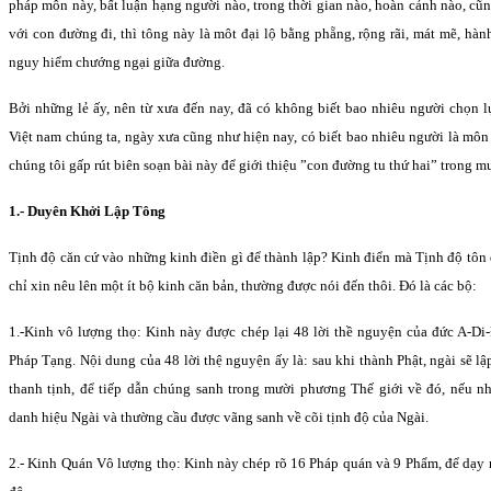
pháp môn này, bất luận hạng người nào, trong thời gian nào, hoàn cảnh nào, cũn
với con đường đi, thì tông này là môt đại lộ bằng phẵng, rộng rãi, mát mẽ, hà
nguy hiểm chướng ngại giữa đường.
Bởi những lẻ ấy, nên từ xưa đến nay, đã có không biết bao nhiêu người chọn 
Việt nam chúng ta, ngày xưa cũng như hiện nay, có biết bao nhiêu người là môn 
chúng tôi gấp rút biên soạn bài này để giới thiệu ”con đường tu thứ hai” trong m
1.- Duyên Khởi Lập Tông
Tịnh độ căn cứ vào những kinh điền gì để thành lập? Kinh điển mà Tịnh độ tôn đ
chỉ xin nêu lên một ít bộ kinh căn bản, thường được nói đến thôi. Ðó là các bộ:
1.-Kinh vô lượng thọ: Kinh này được chép lại 48 lời thề nguyện của đức A-Di-
Pháp Tạng. Nội dung của 48 lời thệ nguyện ấy là: sau khi thành Phật, ngài sẽ l
thanh tịnh, để tiếp dẫn chúng sanh trong mười phương Thế giới về đó, nếu 
danh hiệu Ngài và thường cầu được vãng sanh về cõi tịnh độ của Ngài.
2.- Kinh Quán Vô lượng thọ: Kinh này chép rõ 16 Pháp quán và 9 Phẩm, để dạy 