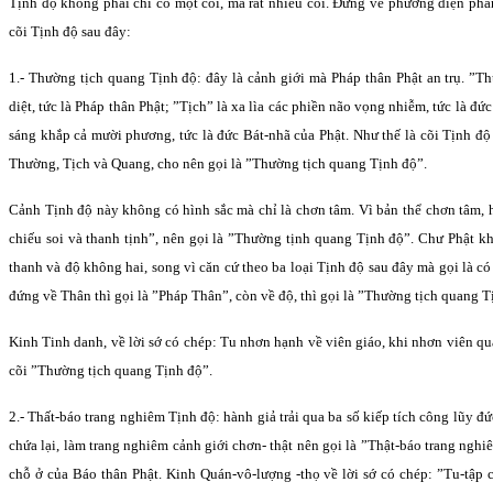
Tịnh độ không phải chỉ có một cõi, mà rất nhiều cõi. Ðứng về phương diện phân 
cõi Tịnh độ sau đây:
1.- Thường tịch quang Tịnh độ: đây là cảnh giới mà Pháp thân Phật an trụ. ”T
diệt, tức là Pháp thân Phật; ”Tịch” là xa lìa các phiền não vọng nhiễm, tức là đứ
sáng khắp cả mười phương, tức là đức Bát-nhã của Phật. Như thế là cõi Tịnh độ
Thường, Tịch và Quang, cho nên gọi là ”Thường tịch quang Tịnh độ”.
Cảnh Tịnh độ này không có hình sắc mà chỉ là chơn tâm. Vì bản thể chơn tâm, 
chiếu soi và thanh tịnh”, nên gọi là ”Thường tịnh quang Tịnh độ”. Chư Phật kh
thanh và độ không hai, song vì căn cứ theo ba loại Tịnh độ sau đây mà gọi là c
đứng về Thân thì gọi là ”Pháp Thân”, còn về độ, thì gọi là ”Thường tịch quang T
Kinh Tinh danh, về lời sớ có chép: Tu nhơn hạnh về viên giáo, khi nhơn viên qu
cõi ”Thường tịch quang Tịnh độ”.
2.- Thất-báo trang nghiêm Tịnh độ: hành giả trải qua ba số kiếp tích công lũy 
chứa lại, làm trang nghiêm cảnh giới chơn- thật nên gọi là ”Thật-báo trang ngh
chỗ ở của Báo thân Phật. Kinh Quán-vô-lượng -thọ về lời sớ có chép: ”Tu-tập 