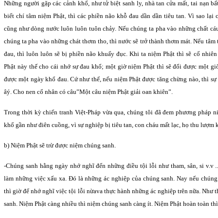
Những người gặp các cảnh khổ, như tử biệt sanh ly, nhà tan cửa mất, tai nạn bấ
biết chí tâm niệm Phật, thì các phiền não khỗ đau dần dần tiêu tan. Vì sao lại 
cũng như dòng nước luôn luôn tuôn chảy. Nếu chúng ta pha vào những chất cáu 
chúng ta pha vào những chát thơm tho, thì nước sẽ trở thành thơm mát. Nếu tâm 
đau, thì luôn luôn sẽ bị phiền não khuấy đục. Khi ta niệm Phật thì sẽ cố nhi
Phật này thế cho cái nhớ sự đau khổ; một giờ niệm Phật thì sẽ đổi được một gi
được một ngày khổ đau. Cứ như thế, nếu niệm Phật được tăng chừng nào, thì sự
âý. Cho nen cổ nhân có câu”Một câu niệm Phật giải oan khiên”.
Trong thời kỳ chiến tranh Việt-Pháp vừa qua, chúng tôi đã đem phương pháp n
khổ gần như điên cuồng, vì sự nghiệp bị tiêu tan, con cháu mất lạc, họ thu lượm kế
b) Niệm Phật sẽ trừ được niệm chúng sanh.
-Chúng sanh hằng ngày nhớ nghĩ đến những điều tội lỗi như tham, sân, si v.v ..
làm những việc xấu xa. Ðó là những ác nghiệp của chúng sanh. Nay nếu chúng 
thì giờ để nhớ nghĩ việc tội lỗi nừava thực hành những ác nghiệp trên nữa. Như 
sanh. Niệm Phật càng nhiều thì niệm chúng sanh càng ít. Niệm Phật hoàn toàn th