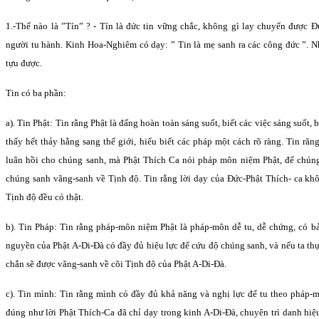
1.-Thế nào là ”Tín” ? - Tín là đức tin vững chắc, không gì lay chuyển được Ðứ
người tu hành. Kinh Hoa-Nghiêm có dạy: ” Tin là mẹ sanh ra các công đức ”. N
tựu được.
Tin có ba phần:
a). Tin Phật: Tin rằng Phật là đấng hoàn toàn sáng suốt, biết các việc sáng suốt, bi
thấy hết thảy hằng sang thế giới, hiểu biết các pháp một cách rõ ràng. Tin ră
luân hồi cho chúng sanh, mà Phật Thích Ca nói pháp môn niệm Phật, để chún
chúng sanh vãng-sanh về Tịnh độ. Tin rằng lời dạy của Ðức-Phật Thích- ca kh
Tịnh độ đều có thật.
b). Tin Pháp: Tin rằng pháp-môn niệm Phật là pháp-môn dễ tu, dễ chứng, có bả
nguyền của Phật A-Di-Ðà có đầy đủ hiệu lực để cứu độ chúng sanh, và nếu ta t
chắn sẽ được vãng-sanh về cõi Tịnh độ của Phật A-Di-Ðà.
c). Tin mình: Tin rằng mình có đầy đủ khả năng và nghị lực để tu theo pháp-
đúng như lời Phật Thích-Ca đã chỉ dạy trong kinh A-Di-Ðà, chuyên trì danh hiệ