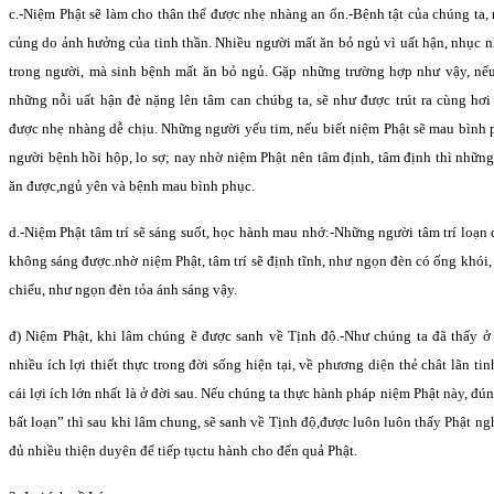
c.-Niệm Phật sẽ làm cho thân thể được nhẹ nhàng an ổn.-Bệnh tật của chúng ta
củng do ảnh hưởng của tinh thần. Nhiều người mất ăn bỏ ngủ vì uất hận, nhục nhã
trong người, mà sinh bệnh mất ăn bỏ ngủ. Gặp những trường hợp như vậy, nếu 
những nỗi uất hận đè nặng lên tâm can chúbg ta, sẽ như được trút ra cùng hơi
được nhẹ nhàng dễ chịu. Những người yếu tim, nếu biết niệm Phật sẽ mau bình 
người bệnh hồi hộp, lo sợ; nay nhờ niệm Phật nên tâm định, tâm định thì nhữn
ăn được,ngủ yên và bệnh mau bình phục.
d.-Niệm Phật tâm trí sẽ sáng suốt, học hành mau nhớ:-Những người tâm trí loạn 
không sáng được.nhờ niệm Phật, tâm trí sẽ định tĩnh, như ngọn đèn có ống khói,
chiếu, như ngọn đèn tỏa ánh sáng vậy.
đ) Niệm Phật, khi lâm chúng ẽ được sanh về Tịnh độ.-Như chúng ta đã thấy ở 
nhiều ích lợi thiết thực trong đời sống hiện tại, về phương diện thẻ chât lãn tin
cái lợi ích lớn nhất là ở đời sau. Nếu chúng ta thực hành pháp niệm Phật này, đú
bất loạn” thì sau khi lâm chung, sẽ sanh về Tịnh độ,được luôn luôn thấy Phật ng
đủ nhiều thiện duyên để tiếp tụctu hành cho đến quả Phật.