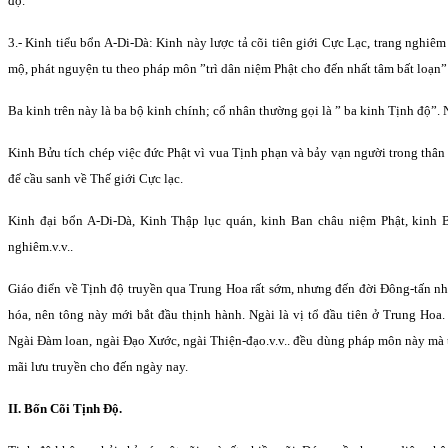
độ.
3.- Kinh tiểu bổn A-Di-Dà: Kinh này lược tả cõi tiên giới Cực Lạc, trang nghiê
mộ, phát nguyện tu theo pháp môn ”trì dân niệm Phật cho đến nhất tâm bất loạn”
Ba kinh trên này là ba bộ kinh chính; cổ nhân thường gọi là ” ba kinh Tịnh độ”. 
Kinh Bửu tích chép việc đức Phật vì vua Tịnh phạn và bảy vạn người trong thân 
để cầu sanh về Thế giới Cực lạc.
Kinh đại bổn A-Di-Dà, Kinh Thập lục quán, kinh Ban châu niệm Phật, kinh 
nghiêm.v.v..
Giáo điển về Tịnh độ truyền qua Trung Hoa rất sớm, nhưng đến đời Ðông-tấn nh
hóa, nên tông này mới bắt đầu thịnh hành. Ngài là vị tổ đầu tiên ở Trung Hoa.
Ngài Ðàm loan, ngài Ðạo Xước, ngài Thiện-đạo.v.v.. đều dùng pháp môn này mà 
mãi lưu truyền cho đến ngày nay.
II. Bốn Cõi Tịnh Ðộ.