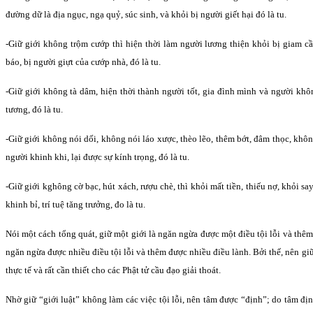
đường dữ là địa ngục, ngạ quỷ, súc sinh, và khỏi bị người giết hại đó là tu.
-Giữ giới không trộm cướp thì hiện thời làm người lương thiện khỏi bị giam c
báo, bị người giựt của cướp nhà, đó là tu.
-Giữ giới không tà dâm, hiện thời thành người tốt, gia đình mình và người khôn
tương, đó là tu.
-Giữ giới không nói dối, không nói láo xược, thèo lẽo, thêm bớt, đâm thọc, khôn
người khinh khi, lại được sự kính trọng, đó là tu.
-Giữ giới kghông cờ bạc, hút xách, rượu chè, thì khỏi mất tiền, thiếu nợ, khỏi say
khinh bỉ, trí tuệ tăng trưởng, đo là tu.
Nói một cách tổng quát, giữ một giới là ngăn ngừa được một điều tội lỗi và thêm
ngăn ngừa được nhiều điều tội lỗi và thêm được nhiều điều lành. Bởi thế, nên gi
thực tế và rất cần thiết cho các Phật tử cầu đạo giải thoát.
Nhờ giữ “giới luật” không làm các việc tội lỗi, nên tâm được “định”; do tâm địn