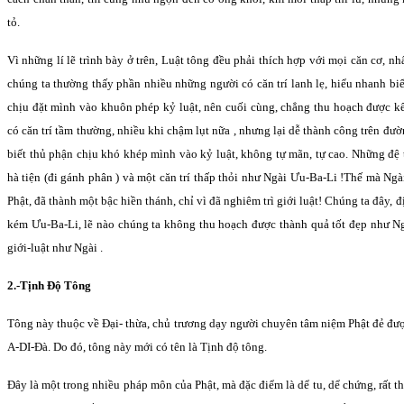
tỏ.
Vì những lí lẽ trình bày ở trên, Luật tông đều phải thích hợp với mọi căn cơ, nh
chúng ta thường thấy phần nhiều những người có căn trí lanh lẹ, hiểu nhanh biế
chịu đặt mình vào khuôn phép kỷ luật, nên cuối cùng, chẳng thu hoạch được kết 
có căn trí tầm thường, nhiều khi chậm lụt nữa , nhưng lại dễ thành công trên đư
biết thủ phận chịu khó khép mình vào kỷ luật, không tự mãn, tự cao. Những đệ t
hà tiện (đi gánh phân ) và một căn trí thấp thỏi như Ngài Ưu-Ba-Li !Thế mà Ngà
Phật, đã thành một bậc hiền thánh, chỉ vì đã nghiêm trì giới luật! Chúng ta đây, đ
kém Ưu-Ba-Li, lẽ nào chúng ta không thu hoạch được thành quả tốt đẹp như Ngà
giới-luật như Ngài .
2.-Tịnh Ðộ Tông
Tông này thuộc về Ðại- thừa, chủ trương dạy người chuyên tâm niệm Phật đẻ đư
A-DI-Ðà. Do đó, tông này mới có tên là Tịnh độ tông.
Ðây là một trong nhiều pháp môn của Phật, mà đặc điểm là dể tu, dể chứng, rất t