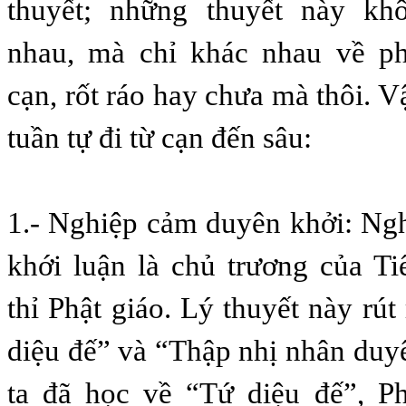
thuyết; những thuyết này kh
nhau, mà chỉ khác nhau về p
cạn, rốt ráo hay chưa mà thôi. 
tuần tự đi từ cạn đến sâu:
1.- Nghiệp cảm duyên khởi: Ng
khới luận là chủ trương của T
thỉ Phật giáo. Lý thuyết này rút
diệu đế” và “Thập nhị nhân du
ta đã học về “Tứ diệu đế”, P