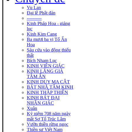
Vu Lan
Đại lễ Phật đản
----------
Kinh Pháp Hoa - giảng
lục
Kinh Kim Cang
Ba mươi ba vị Tổ Ấn
Hoa
Sáu cửa vào động thiếu
thất
Bích Nham Lục
KINH VIÊN GIÁC
KINH LĂNG GIÀ
TÂM ẤN
KINH DUY MA CẬT
BÁT NHÃ TÂM KINH
KINH THẬP THIỆN
KINH BÁT ĐẠI
NHÂN GIÁC
Xuân
Kỷ niệm 708 năm ngày
mất Sơ Tổ Trúc Lâm
Vườn thiền rừng ngọc
Thiền sư Việt Nam