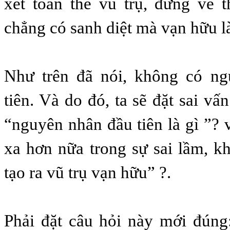
xét toàn thể vũ trụ, đứng về th
chẳng có sanh diệt mà vạn hữu là
Như trên đã nói, không có n
tiên. Và do đó, ta sẽ đặt sai vấn
“nguyên nhân đầu tiên là gì ”? v
xa hơn nữa trong sự sai lầm, kh
tạo ra vũ trụ vạn hữu” ?.
Phải đặt câu hỏi này mới đúng