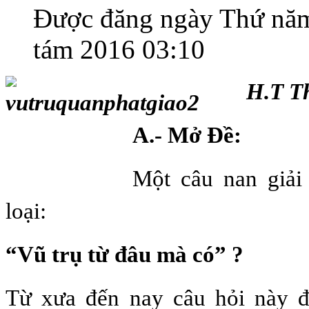
Được đăng ngày Thứ nă
tám 2016 03:10
H.T T
A.- Mở Ðề:
Một câu nan giải
loại:
“Vũ trụ từ đâu mà có” ?
Từ xưa đến nay câu hỏi này 