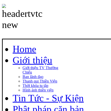
Home
Giới thiệu
Giới thiệu TV Thường
Chiếu
Ban lãnh đạo
Thanh qui Thiền Viện
Thời khóa tu tập
Hình ảnh thiền viện
Tin Tức - Sự Kiện
Phật pháp căn bản