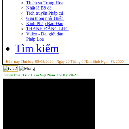
Thiền sư Trung Hoa
Nhặt lá Bồ đề
Tích truyện Pháp cú
Giai thoại nhà Thiền
Kinh Pháp Bảo Đàn
THANH ĐĂNG LỤC
Video - Đại giới dàn
Pháp Loa
Tìm kiếm
Hôm nay Thứ bảy, 08/08/2026 - Ngày 26 Tháng 6 Năm Bính Ngọ - PL 2565
Thiền Phái Trúc Lâm Việt Nam Thế Kỷ 20-21