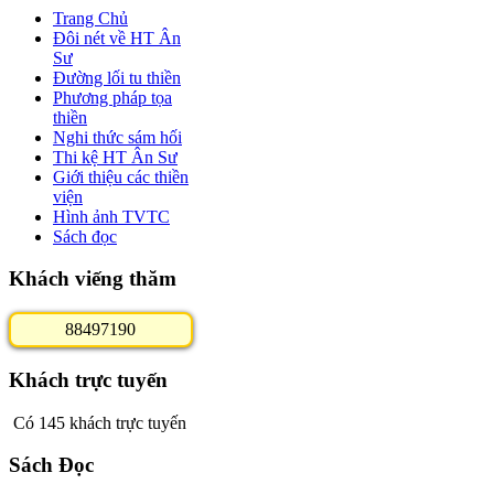
Trang Chủ
Đôi nét về HT Ân
Sư
Đường lối tu thiền
Phương pháp tọa
thiền
Nghi thức sám hối
Thi kệ HT Ân Sư
Giới thiệu các thiền
viện
Hình ảnh TVTC
Sách đọc
Khách viếng thăm
8
8
4
9
7
1
9
0
Khách trực tuyến
Có 145 khách trực tuyến
Sách Đọc