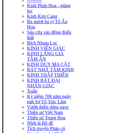
----------
Kinh Pháp Hoa - giảng
lục
Kinh Kim Cang
Ba mươi ba vị Tổ Ấn
Hoa
Sáu cửa vào động thiếu
thất
Bích Nham Lục
KINH VIÊN GIÁC
KINH LĂNG GIÀ
TÂM ẤN
KINH DUY MA CẬT
BÁT NHÃ TÂM KINH
KINH THẬP THIỆN
KINH BÁT ĐẠI
NHÂN GIÁC
Xuân
Kỷ niệm 708 năm ngày
mất Sơ Tổ Trúc Lâm
Vườn thiền rừng ngọc
Thiền sư Việt Nam
Thiền sư Trung Hoa
Nhặt lá Bồ đề
Tích truyện Pháp cú