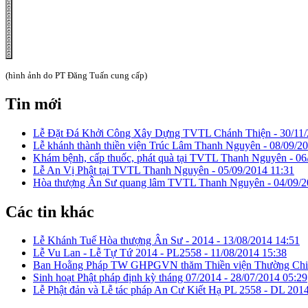
(hình ảnh do PT Đăng Tuấn cung cấp)
Tin mới
Lễ Đặt Đá Khởi Công Xây Dựng TVTL Chánh Thiện -
30/11
Lễ khánh thành thiền viện Trúc Lâm Thanh Nguyên -
08/09/20
Khám bệnh, cấp thuốc, phát quà tại TVTL Thanh Nguyên -
06
Lễ An Vị Phật tại TVTL Thanh Nguyên -
05/09/2014 11:31
Hòa thượng Ân Sư quang lâm TVTL Thanh Nguyên -
04/09/2
Các tin khác
Lễ Khánh Tuế Hòa thượng Ân Sư - 2014 -
13/08/2014 14:51
Lễ Vu Lan - Lễ Tự Tứ 2014 - PL2558 -
11/08/2014 15:38
Ban Hoằng Pháp TW GHPGVN thăm Thiền viện Thường Chi
Sinh hoạt Phật pháp định kỳ tháng 07/2014 -
28/07/2014 05:29
Lễ Phật đản và Lễ tác pháp An Cư Kiết Hạ PL 2558 - DL 201