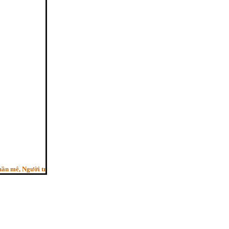
mê, Người trí như ngựa phi, Bỏ sau con ngựa hèn”. - (Pháp cú kệ 29, HT.Thích Mi