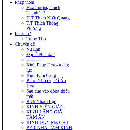
Pháp thoại
Hòa thượng Thích
Thanh Từ
H.T Thích Nhật Quang
T.T Thích Thông
Phương
Pháp Lữ
Trang Thơ
Chuyên đề
Vu Lan
Đại lễ Phật đản
----------
Kinh Pháp Hoa - giảng
lục
Kinh Kim Cang
Ba mươi ba vị Tổ Ấn
Hoa
Sáu cửa vào động thiếu
thất
Bích Nham Lục
KINH VIÊN GIÁC
KINH LĂNG GIÀ
TÂM ẤN
KINH DUY MA CẬT
BÁT NHÃ TÂM KINH