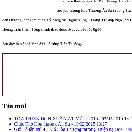
cúng
Tiên thường giổ Tổ Phật Hoàng Trần N
sức yếu nhưng Hòa Thượng Ân Sư thượng Tha
dâng hương, dâng trà cúng Tổ.
Sáng mai ngày mùng 1 tháng 11 Giáp Ngọ (22/1
Hoàng Trần Nhân Tông
chính thức được tổ chức vào lúc 8g00.
:
Sau đây là một số hình ảnh Lễ cúng Tiên Thường
Tin mới
TỌA THIỀN ĐÓN XUÂN ẤT MÙI - 2015 -
02/03/2015 13:
Chúc Thọ Hòa thượng Ân Sư -
19/02/2015 13:27
Giỗ Tổ lần thứ 42- Cố Hòa Thượng thượng Thiện hạ Hoa -
08