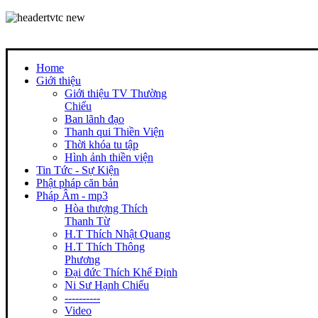
Home
Giới thiệu
Giới thiệu TV Thường
Chiếu
Ban lãnh đạo
Thanh qui Thiền Viện
Thời khóa tu tập
Hình ảnh thiền viện
Tin Tức - Sự Kiện
Phật pháp căn bản
Pháp Âm - mp3
Hòa thượng Thích
Thanh Từ
H.T Thích Nhật Quang
H.T Thích Thông
Phương
Đại đức Thích Khế Định
Ni Sư Hạnh Chiếu
----------
Video