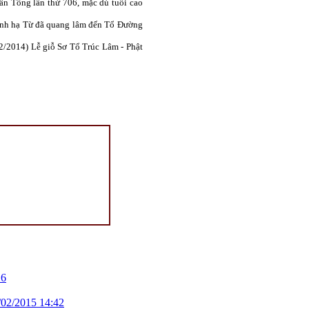
hân Tông
lần thứ 706, mặc dù tuổi cao
nh hạ Từ đã quang lâm đến Tổ Đường
2/2014) Lễ giỗ
Sơ Tổ Trúc Lâm - Phật
16
/02/2015 14:42