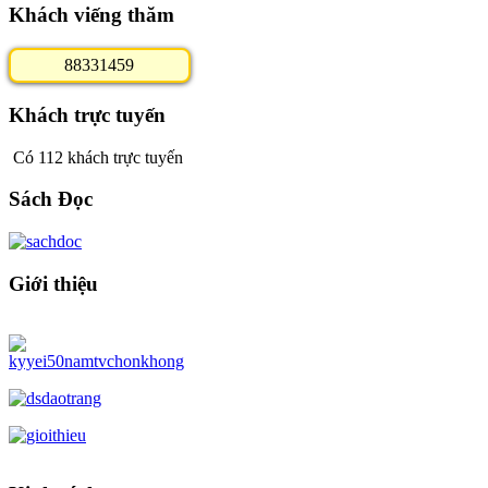
Khách viếng thăm
8
8
3
3
1
4
5
9
Khách trực tuyến
Có 112 khách trực tuyến
Sách Đọc
Giới thiệu