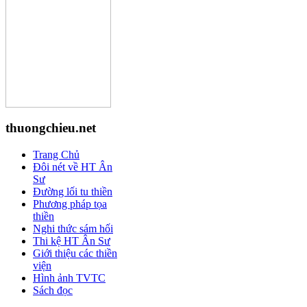
thuongchieu.net
Trang Chủ
Đôi nét về HT Ân
Sư
Đường lối tu thiền
Phương pháp tọa
thiền
Nghi thức sám hối
Thi kệ HT Ân Sư
Giới thiệu các thiền
viện
Hình ảnh TVTC
Sách đọc