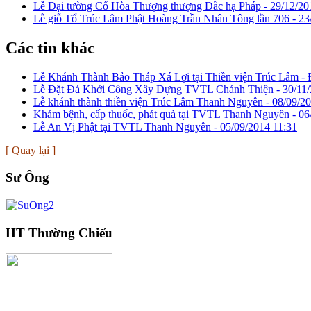
Lễ Đại tường Cố Hòa Thượng thượng Đắc hạ Pháp -
29/12/20
Lễ giỗ Tổ Trúc Lâm Phật Hoàng Trần Nhân Tông lần 706 -
23
Các tin khác
Lễ Khánh Thành Bảo Tháp Xá Lợi tại Thiền viện Trúc Lâm - Đ
Lễ Đặt Đá Khởi Công Xây Dựng TVTL Chánh Thiện -
30/11
Lễ khánh thành thiền viện Trúc Lâm Thanh Nguyên -
08/09/20
Khám bệnh, cấp thuốc, phát quà tại TVTL Thanh Nguyên -
06
Lễ An Vị Phật tại TVTL Thanh Nguyên -
05/09/2014 11:31
[ Quay lại ]
Sư Ông
HT Thường Chiếu