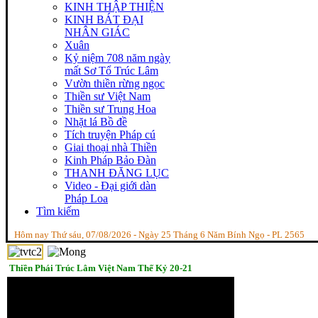
KINH THẬP THIỆN
KINH BÁT ĐẠI
NHÂN GIÁC
Xuân
Kỷ niệm 708 năm ngày
mất Sơ Tổ Trúc Lâm
Vườn thiền rừng ngọc
Thiền sư Việt Nam
Thiền sư Trung Hoa
Nhặt lá Bồ đề
Tích truyện Pháp cú
Giai thoại nhà Thiền
Kinh Pháp Bảo Đàn
THANH ĐĂNG LỤC
Video - Đại giới dàn
Pháp Loa
Tìm kiếm
Hôm nay Thứ sáu, 07/08/2026 - Ngày 25 Tháng 6 Năm Bính Ngọ - PL 2565
Thiền Phái Trúc Lâm Việt Nam Thế Kỷ 20-21