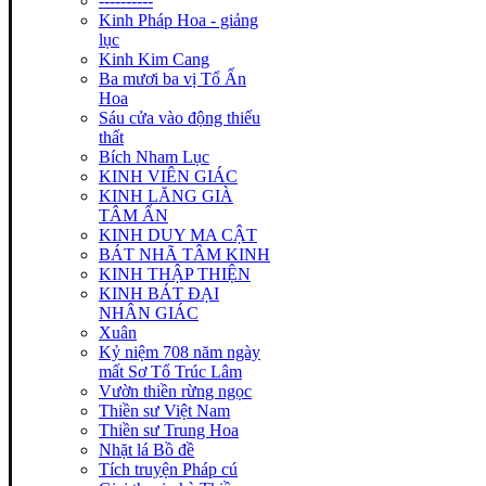
----------
Kinh Pháp Hoa - giảng
lục
Kinh Kim Cang
Ba mươi ba vị Tổ Ấn
Hoa
Sáu cửa vào động thiếu
thất
Bích Nham Lục
KINH VIÊN GIÁC
KINH LĂNG GIÀ
TÂM ẤN
KINH DUY MA CẬT
BÁT NHÃ TÂM KINH
KINH THẬP THIỆN
KINH BÁT ĐẠI
NHÂN GIÁC
Xuân
Kỷ niệm 708 năm ngày
mất Sơ Tổ Trúc Lâm
Vườn thiền rừng ngọc
Thiền sư Việt Nam
Thiền sư Trung Hoa
Nhặt lá Bồ đề
Tích truyện Pháp cú