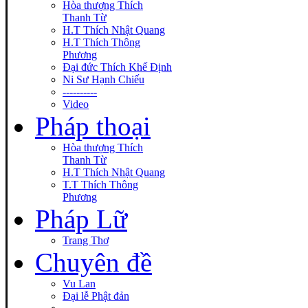
Hòa thượng Thích
Thanh Từ
H.T Thích Nhật Quang
H.T Thích Thông
Phương
Đại đức Thích Khế Định
Ni Sư Hạnh Chiếu
----------
Video
Pháp thoại
Hòa thượng Thích
Thanh Từ
H.T Thích Nhật Quang
T.T Thích Thông
Phương
Pháp Lữ
Trang Thơ
Chuyên đề
Vu Lan
Đại lễ Phật đản