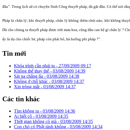
đầu”. Trong lịch sử có chuyện Sinh Công thuyết pháp, đá gật đầu. Có thể nói rằ
Pháp là chân lý; khi thuyết pháp, chân lý không thêm chút nào; khi không thu
Dù cho chúng ta thuyết pháp được trời mưa hoa, cũng đâu can hệ gì chân lý ? Ch
ấy là dụ cho chiếc bè, pháp còn phải bỏ, hà huống phi pháp ?”.
Tin mới
Khóa trình cần phải tu -
27/09/2009 09:17
Không thể thay thế -
03/08/2009 14:39
Sát na chẳng lìa -
03/08/2009 14:38
Không ở chỗ khác -
03/08/2009 14:37
Xin tròng mắt -
03/08/2009 14:37
Các tin khác
Tìm không ra -
03/08/2009 14:36
Ai biết cô -
03/08/2009 14:35
Thời gian không có già -
03/08/2009 14:35
Con chó có Phật tánh không -
03/08/2009 14:34