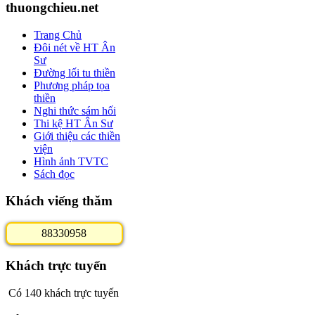
thuongchieu.net
Trang Chủ
Đôi nét về HT Ân
Sư
Đường lối tu thiền
Phương pháp tọa
thiền
Nghi thức sám hối
Thi kệ HT Ân Sư
Giới thiệu các thiền
viện
Hình ảnh TVTC
Sách đọc
Khách viếng thăm
8
8
3
3
0
9
5
8
Khách trực tuyến
Có 140 khách trực tuyến