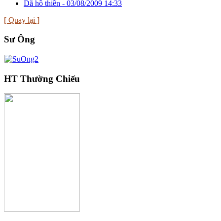
Dã hồ thiền -
03/08/2009 14:33
[ Quay lại ]
Sư Ông
HT Thường Chiếu