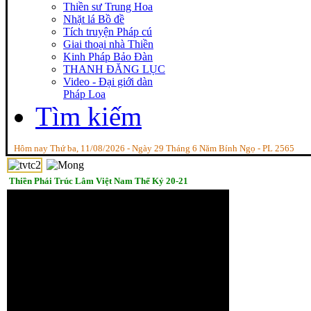
Thiền sư Trung Hoa
Nhặt lá Bồ đề
Tích truyện Pháp cú
Giai thoại nhà Thiền
Kinh Pháp Bảo Đàn
THANH ĐĂNG LỤC
Video - Đại giới dàn
Pháp Loa
Tìm kiếm
Hôm nay Thứ ba, 11/08/2026 - Ngày 29 Tháng 6 Năm Bính Ngọ - PL 2565
Thiền Phái Trúc Lâm Việt Nam Thế Kỷ 20-21