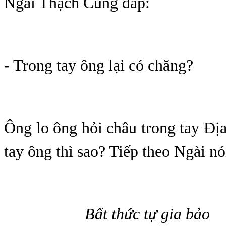
Ngài Thạch Củng đáp:
- Trong tay ông lại có chăng?
Ông lo ông hỏi châu trong tay Đị
tay ông thì sao? Tiếp theo Ngài nó
g
Bất thức tự gia bảo