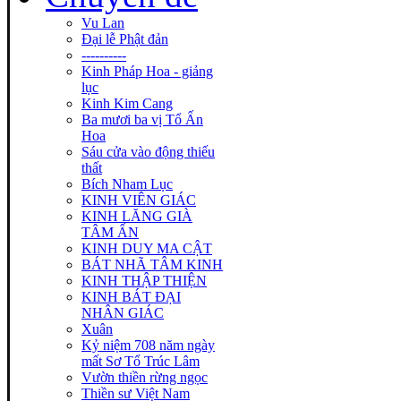
Vu Lan
Đại lễ Phật đản
----------
Kinh Pháp Hoa - giảng
lục
Kinh Kim Cang
Ba mươi ba vị Tổ Ấn
Hoa
Sáu cửa vào động thiếu
thất
Bích Nham Lục
KINH VIÊN GIÁC
KINH LĂNG GIÀ
TÂM ẤN
KINH DUY MA CẬT
BÁT NHÃ TÂM KINH
KINH THẬP THIỆN
KINH BÁT ĐẠI
NHÂN GIÁC
Xuân
Kỷ niệm 708 năm ngày
mất Sơ Tổ Trúc Lâm
Vườn thiền rừng ngọc
Thiền sư Việt Nam