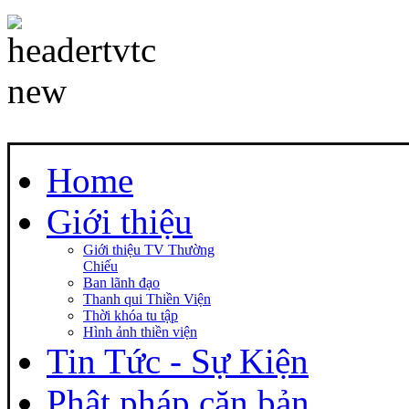
Home
Giới thiệu
Giới thiệu TV Thường
Chiếu
Ban lãnh đạo
Thanh qui Thiền Viện
Thời khóa tu tập
Hình ảnh thiền viện
Tin Tức - Sự Kiện
Phật pháp căn bản