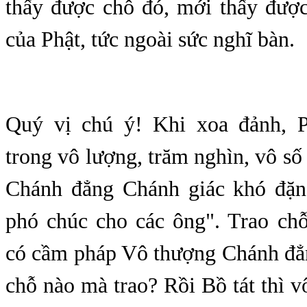
thấy được chỗ đó, mới thấy được
của Phật, tức ngoài sức nghĩ bàn.
Quý vị chú ý! Khi xoa đảnh, P
trong vô lượng, trăm nghìn, vô số 
Chánh đẳng Chánh giác khó đặn
phó chúc cho các ông". Trao ch
có cầm pháp Vô thượng Chánh đẳ
chỗ nào mà trao? Rồi Bồ tát thì v
: