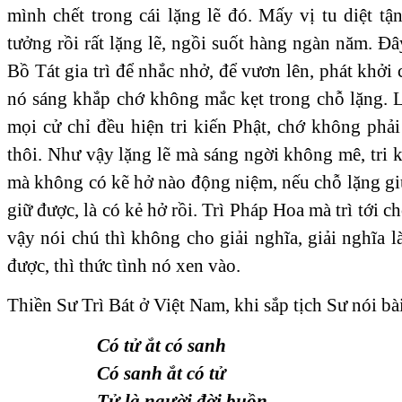
mình chết trong cái lặng lẽ đó. Mấy vị tu diệt tận 
tưởng rồi rất lặng lẽ, ngồi suốt hàng ngàn năm. Đâ
Bồ Tát gia trì để nhắc nhở, để vươn lên, phát khởi 
nó sáng khắp chớ không mắc kẹt trong chỗ lặng.
mọi cử chỉ đều hiện tri kiến Phật, chớ không phả
thôi. Như vậy lặng lẽ mà sáng ngời không mê, tri 
mà không có kẽ hở nào động niệm, nếu chỗ lặng g
giữ được, là có kẻ hở rồi. Trì Pháp Hoa mà trì tới c
vậy nói chú thì không cho giải nghĩa, giải nghĩa là
được, thì thức tình nó xen vào.
Thiền Sư Trì Bát ở Việt Nam, khi sắp tịch Sư nói bài
Có tử ắt có sanh
Có sanh ắt có tử
Tử là người đời buồn