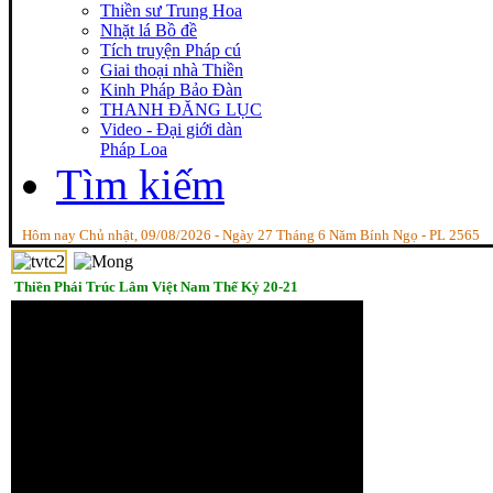
Thiền sư Trung Hoa
Nhặt lá Bồ đề
Tích truyện Pháp cú
Giai thoại nhà Thiền
Kinh Pháp Bảo Đàn
THANH ĐĂNG LỤC
Video - Đại giới dàn
Pháp Loa
Tìm kiếm
Hôm nay Chủ nhật, 09/08/2026 - Ngày 27 Tháng 6 Năm Bính Ngọ - PL 2565
Thiền Phái Trúc Lâm Việt Nam Thế Kỷ 20-21