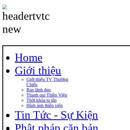
Home
Giới thiệu
Giới thiệu TV Thường
Chiếu
Ban lãnh đạo
Thanh qui Thiền Viện
Thời khóa tu tập
Hình ảnh thiền viện
Tin Tức - Sự Kiện
Phật pháp căn bản