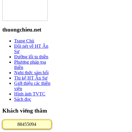
thuongchieu.net
Trang Chủ
Đôi nét về HT Ân
Sư
Đường lối tu thiền
Phương pháp tọa
thiền
Nghi thức sám hối
Thi kệ HT Ân Sư
Giới thiệu các thiền
viện
Hình ảnh TVTC
Sách đọc
Khách viếng thăm
8
8
4
5
5
0
9
4