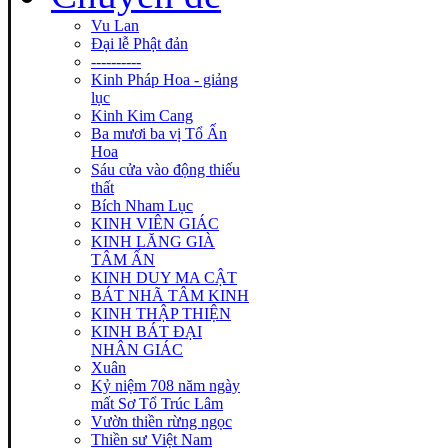
Vu Lan
Đại lễ Phật đản
----------
Kinh Pháp Hoa - giảng
lục
Kinh Kim Cang
Ba mươi ba vị Tổ Ấn
Hoa
Sáu cửa vào động thiếu
thất
Bích Nham Lục
KINH VIÊN GIÁC
KINH LĂNG GIÀ
TÂM ẤN
KINH DUY MA CẬT
BÁT NHÃ TÂM KINH
KINH THẬP THIỆN
KINH BÁT ĐẠI
NHÂN GIÁC
Xuân
Kỷ niệm 708 năm ngày
mất Sơ Tổ Trúc Lâm
Vườn thiền rừng ngọc
Thiền sư Việt Nam