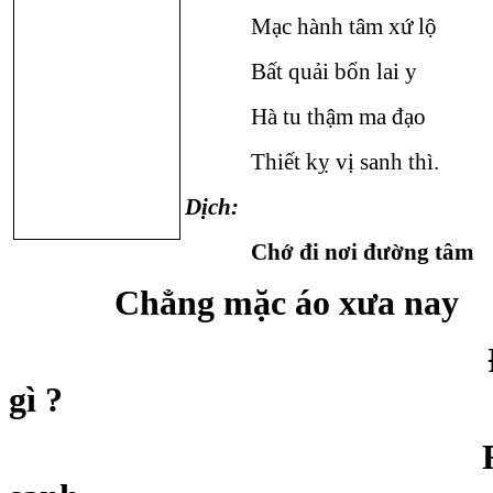
Mạc hành tâm xứ lộ
Bất quải bổn lai y
Hà tu thậm ma đạo
Thiết kỵ vị sanh thì.
Dịch:
Chớ đi nơi đường tâm
Chẳng mặc áo xưa nay
Đâu cần nó
gì ?
Rất kỵ lúc