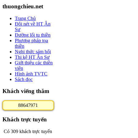
thuongchieu.net
Trang Chủ
Đôi nét về HT Ân
Sư
Đường lối tu thiền
Phương pháp tọa
thiền
Nghi thức sám hối
Thi kệ HT Ân Sư
Giới thiệu các thiền
viện
Hình ảnh TVTC
Sách đọc
Khách viếng thăm
8
8
6
4
7
9
7
1
Khách trực tuyến
Có 309 khách trực tuyến