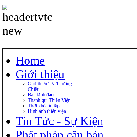
Home
Giới thiệu
Giới thiệu TV Thường
Chiếu
Ban lãnh đạo
Thanh qui Thiền Viện
Thời khóa tu tập
Hình ảnh thiền viện
Tin Tức - Sự Kiện
Phật pháp căn bản