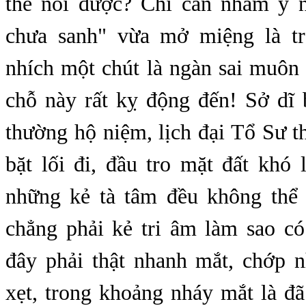
thể nói được? Chỉ cần nhằm y n
chưa sanh" vừa mở miệng là tr
nhích một chút là ngàn sai muôn 
chỗ này rất kỵ động đến! Sở dĩ 
thường hộ niệm, lịch đại Tổ Sư t
bặt lối đi, đầu tro mặt đất khó 
những kẻ tà tâm đều không thể
chẳng phải kẻ tri âm làm sao có
đây phải thật nhanh mắt, chớp 
xẹt, trong khoảng nháy mắt là đã