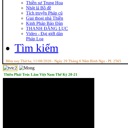
Thiền sư Trung Hoa
Nhặt lá Bồ đề
Tích truyện Pháp cú
Giai thoại nhà Thiền
Kinh Pháp Bảo Đàn
THANH ĐĂNG LỤC
Video - Đại giới dàn
Pháp Loa
Tìm kiếm
Hôm nay Thứ ba, 11/08/2026 - Ngày 29 Tháng 6 Năm Bính Ngọ - PL 2565
Thiền Phái Trúc Lâm Việt Nam Thế Kỷ 20-21