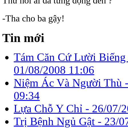
Thử hỏi ai đã từng động đến ?
-Tha cho ba gậy!
Tin mới
Tám Căn Cứ Lười Biếng 
01/08/2008 11:06
Niệm Ác Và Người Thù 
09:34
Lựa Chỗ Y Chỉ -
26/07/2
Trị Bệnh Ngủ Gật -
23/0