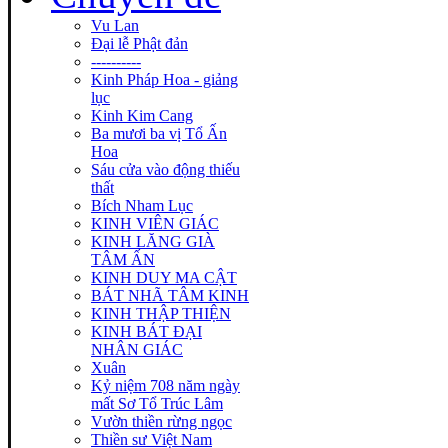
Vu Lan
Đại lễ Phật đản
----------
Kinh Pháp Hoa - giảng
lục
Kinh Kim Cang
Ba mươi ba vị Tổ Ấn
Hoa
Sáu cửa vào động thiếu
thất
Bích Nham Lục
KINH VIÊN GIÁC
KINH LĂNG GIÀ
TÂM ẤN
KINH DUY MA CẬT
BÁT NHÃ TÂM KINH
KINH THẬP THIỆN
KINH BÁT ĐẠI
NHÂN GIÁC
Xuân
Kỷ niệm 708 năm ngày
mất Sơ Tổ Trúc Lâm
Vườn thiền rừng ngọc
Thiền sư Việt Nam